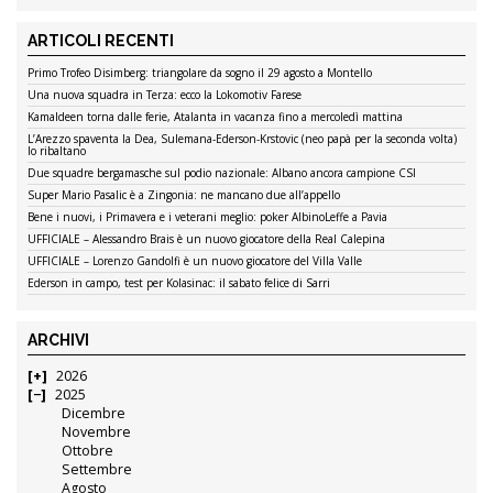
ARTICOLI RECENTI
Primo Trofeo Disimberg: triangolare da sogno il 29 agosto a Montello
Una nuova squadra in Terza: ecco la Lokomotiv Farese
Kamaldeen torna dalle ferie, Atalanta in vacanza fino a mercoledì mattina
L’Arezzo spaventa la Dea, Sulemana-Ederson-Krstovic (neo papà per la seconda volta)
lo ribaltano
Due squadre bergamasche sul podio nazionale: Albano ancora campione CSI
Super Mario Pasalic è a Zingonia: ne mancano due all’appello
Bene i nuovi, i Primavera e i veterani meglio: poker AlbinoLeffe a Pavia
UFFICIALE – Alessandro Brais è un nuovo giocatore della Real Calepina
UFFICIALE – Lorenzo Gandolfi è un nuovo giocatore del Villa Valle
Ederson in campo, test per Kolasinac: il sabato felice di Sarri
ARCHIVI
2026
2025
Dicembre
Novembre
Ottobre
Settembre
Agosto