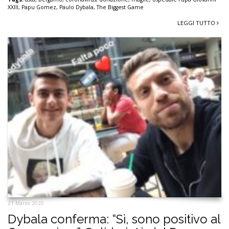
XXIII
,
Papu Gomez
,
Paulo Dybala
,
The Biggest Game
LEGGI TUTTO
21 Marzo 2020
Dybala conferma: “Sì, sono positivo al