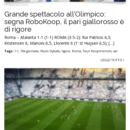
07 Gennaio 2024
Grande spettacolo all’Olimpico:
segna RoboKoop, il pari giallorosso è
di rigore
Roma – Atalanta 1-1 (1-1) ROMA (3-5-2): Rui Patricio 6,5;
Kristensen 6, Mancini 6,5, Llorente 6 (1′ st Huijsen 6,5); […]
Tags:
1-1
,
19a giornata
,
Paulo Dybala
,
rigore
,
Roma
,
Teun Koopmeiners
,
var
LEGGI TUTTO