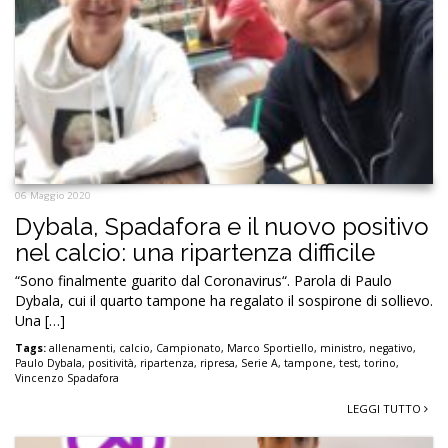
06 Maggio 2020
Dybala, Spadafora e il nuovo positivo
nel calcio: una ripartenza difficile
“Sono finalmente guarito dal Coronavirus“. Parola di Paulo
Dybala, cui il quarto tampone ha regalato il sospirone di sollievo.
Una […]
Tags:
allenamenti
,
calcio
,
Campionato
,
Marco Sportiello
,
ministro
,
negativo
,
Paulo Dybala
,
positività
,
ripartenza
,
ripresa
,
Serie A
,
tampone
,
test
,
torino
,
Vincenzo Spadafora
LEGGI TUTTO