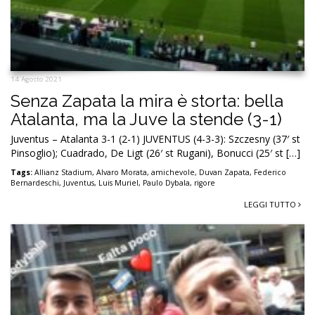
14 Agosto 2021
Senza Zapata la mira è storta: bella
Atalanta, ma la Juve la stende (3-1)
Juventus – Atalanta 3-1 (2-1) JUVENTUS (4-3-3): Szczesny (37′ st
Pinsoglio); Cuadrado, De Ligt (26′ st Rugani), Bonucci (25′ st […]
Tags:
Allianz Stadium
,
Alvaro Morata
,
amichevole
,
Duvan Zapata
,
Federico
Bernardeschi
,
Juventus
,
Luis Muriel
,
Paulo Dybala
,
rigore
LEGGI TUTTO