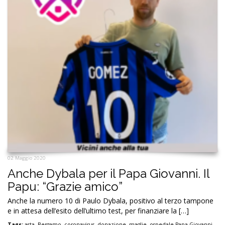
02 Maggio 2020
Anche Dybala per il Papa Giovanni. Il
Papu: “Grazie amico”
Anche la numero 10 di Paulo Dybala, positivo al terzo tampone
e in attesa dell’esito dell’ultimo test, per finanziare la […]
Tags:
asta
,
Bergamo
,
coronavirus
,
donazione
,
maglie
,
ospedale Papa Giovanni