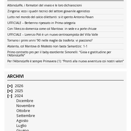
AlbinoLeffe, i formatori del vivaio e le loro dichiarazioni
Zingonia: ecco i quadri tecnici del settore giovanile agonistico
Lutto nel mondo del calcio dilettanti: si è spento Antonio Pavan
UFFICIALE – Berbenno ripescato in Prima categoria
Con l’Arezzo domenica come col Mantova: in sede e a porte chiuse
UFFICIALE – Lorenzo Poli è un nuovo centrocampista del Villa Valle
Tornano i primi anni ’90 nelle maglie da trasferta: vi piacciono?
Atalanta, col Mantova di Modesto non basta Samardzic: 1-1
Primo contratto pro per il baby esordiente Simonelli: “Gioia e gratitudine per
l’AlbinoLeffe”
Per l’AlbinoLeffe è sempre Primavera (1): “Pronti alla nuova avventura coi nostri valori”
ARCHIVI
2026
2025
2024
Dicembre
Novembre
Ottobre
Settembre
Agosto
Luglio
Giugno