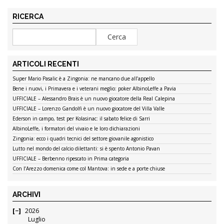
RICERCA
ARTICOLI RECENTI
Super Mario Pasalic è a Zingonia: ne mancano due all’appello
Bene i nuovi, i Primavera e i veterani meglio: poker AlbinoLeffe a Pavia
UFFICIALE – Alessandro Brais è un nuovo giocatore della Real Calepina
UFFICIALE – Lorenzo Gandolfi è un nuovo giocatore del Villa Valle
Ederson in campo, test per Kolasinac: il sabato felice di Sarri
AlbinoLeffe, i formatori del vivaio e le loro dichiarazioni
Zingonia: ecco i quadri tecnici del settore giovanile agonistico
Lutto nel mondo del calcio dilettanti: si è spento Antonio Pavan
UFFICIALE – Berbenno ripescato in Prima categoria
Con l’Arezzo domenica come col Mantova: in sede e a porte chiuse
ARCHIVI
2026
Luglio