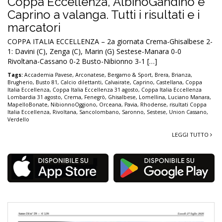
Coppa Eccellenza, AlbinoGandino e
Caprino a valanga. Tutti i risultati e i
marcatori
COPPA ITALIA ECCELLENZA – 2a giornata Crema-Ghisalbese 2-
1: Davini (C), Zenga (C), Marin (G) Sestese-Manara 0-0
Rivoltana-Cassano 0-2 Busto-Nibionno 3-1 […]
Tags:
Accademia Pavese
,
Arconatese
,
Bergamo & Sport
,
Brera
,
Brianza
,
Brugherio
,
Busto 81
,
Calcio dilettanti
,
Calvairate
,
Caprino
,
Castellana
,
Coppa
Italia Eccellenza
,
Coppa Italia Eccellenza 31 agosto
,
Coppa Italia Eccellenza
Lombardia 31 agosto
,
Crema
,
Fenegrò
,
Ghisalbese
,
Lomellina
,
Luciano Manara
,
MapelloBonate
,
NibionnoOggiono
,
Orceana
,
Pavia
,
Rhodense
,
risultati Coppa
Italia Eccellenza
,
Rivoltana
,
Sancolombano
,
Saronno
,
Sestese
,
Union Cassano
,
Verdello
LEGGI TUTTO