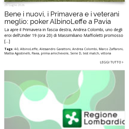
25 Luglio 2026
Bene i nuovi, i Primavera e i veterani
meglio: poker AlbinoLeffe a Pavia
La apre il Primavera in fascia destra, Andrea Colombi, uno degli
eroi dell’Under 19 (ora 20) di Massimiliano Maffioletti promosso
[…]
Tags:
4-0
,
AlbinoLeffe
,
Alessandro Garattoni
,
Andrea Colombi
,
Marco Zaffaroni
,
Mattia Agostinelli
,
Pavia
,
prima amichevole
,
Serie D
,
test match
,
vittoria
LEGGI TUTTO