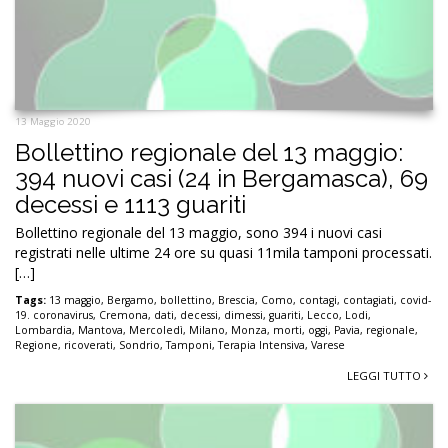
13 Maggio 2020
Bollettino regionale del 13 maggio:
394 nuovi casi (24 in Bergamasca), 69
decessi e 1113 guariti
Bollettino regionale del 13 maggio, sono 394 i nuovi casi
registrati nelle ultime 24 ore su quasi 11mila tamponi processati.
[…]
Tags:
13 maggio
,
Bergamo
,
bollettino
,
Brescia
,
Como
,
contagi
,
contagiati
,
covid-
19. coronavirus
,
Cremona
,
dati
,
decessi
,
dimessi
,
guariti
,
Lecco
,
Lodi
,
Lombardia
,
Mantova
,
Mercoledì
,
Milano
,
Monza
,
morti
,
oggi
,
Pavia
,
regionale
,
Regione
,
ricoverati
,
Sondrio
,
Tamponi
,
Terapia Intensiva
,
Varese
LEGGI TUTTO