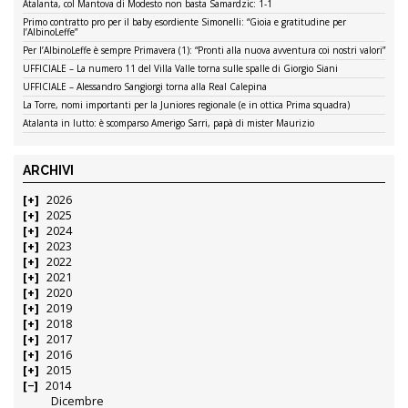
Atalanta, col Mantova di Modesto non basta Samardzic: 1-1
Primo contratto pro per il baby esordiente Simonelli: “Gioia e gratitudine per
l’AlbinoLeffe”
Per l’AlbinoLeffe è sempre Primavera (1): “Pronti alla nuova avventura coi nostri valori”
UFFICIALE – La numero 11 del Villa Valle torna sulle spalle di Giorgio Siani
UFFICIALE – Alessandro Sangiorgi torna alla Real Calepina
La Torre, nomi importanti per la Juniores regionale (e in ottica Prima squadra)
Atalanta in lutto: è scomparso Amerigo Sarri, papà di mister Maurizio
ARCHIVI
2026
2025
2024
2023
2022
2021
2020
2019
2018
2017
2016
2015
2014
Dicembre