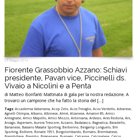
23 Maggio 2014
Fiorente Grassobbio Azzano: Schiavi
presidente, Pavan vice, Piccinelli ds.
Vivaio a Nicolini e a Penta
di Matteo Bonfanti Mattinata di gala per la nostra redazione. A
trovarci un campione che ha fatto la storia del […]
Tags:
Accademia Valseriana
,
Acop Zelo
,
Acos Treviglio
,
Acov Verdello
,
Adrarese
,
Agnelli Olimpia
,
Albano
,
Albinese
,
Almè
,
Alzanese
,
Amatori 85
,
Amici
Antegnate
,
Amici Mapello
,
Amici Mozzo
,
Antoniana
,
Ardesio
,
Ares Redona
,
Arx
,
Arzago
,
Asperiam
,
Aurora Trescore
,
Azzano
,
Badalasco
,
Bagnatica
,
Baradello
,
Barianese
,
Basiano Masate Sporting
,
Berbenno
,
Bergamp Longuelo
,
Bm
Sporting
,
Boltiere
,
Bonate 1951
,
Borgolombardo
,
Bornato
,
Brembatese
,
Brembillese
,
Brembo
,
Brignanese
,
Busnago
,
Calcense
,
Calcinatese
,
Calcio