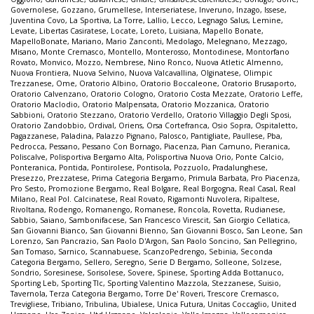
Governolese
,
Gozzano
,
Grumellese
,
Interseriatese
,
Inveruno
,
Inzago
,
Issese
,
Juventina Covo
,
La Sportiva
,
La Torre
,
Lallio
,
Lecco
,
Legnago Salus
,
Lemine
,
Levate
,
Libertas Casiratese
,
Locate
,
Loreto
,
Luisiana
,
Mapello Bonate
,
MapelloBonate
,
Mariano
,
Mario Zanconti
,
Medolago
,
Melegnano
,
Mezzago
,
Misano
,
Monte Cremasco
,
Montello
,
Monterosso
,
Montodinese
,
Montorfano
Rovato
,
Monvico
,
Mozzo
,
Nembrese
,
Nino Ronco
,
Nuova Atletic Almenno
,
Nuova Frontiera
,
Nuova Selvino
,
Nuova Valcavallina
,
Olginatese
,
Olimpic
Trezzanese
,
Ome
,
Oratorio Albino
,
Oratorio Boccaleone
,
Oratorio Brusaporto
,
Oratorio Calvenzano
,
Oratorio Cologno
,
Oratorio Costa Mezzate
,
Oratorio Leffe
,
Oratorio Maclodio
,
Oratorio Malpensata
,
Oratorio Mozzanica
,
Oratorio
Sabbioni
,
Oratorio Stezzano
,
Oratorio Verdello
,
Oratorio Villaggio Degli Sposi
,
Oratorio Zandobbio
,
Ordival
,
Oriens
,
Orsa Cortefranca
,
Osio Sopra
,
Ospitaletto
,
Pagazzanese
,
Paladina
,
Palazzo Pignano
,
Palosco
,
Pantigliate
,
Paullese
,
Pba
,
Pedrocca
,
Pessano
,
Pessano Con Bornago
,
Piacenza
,
Pian Camuno
,
Pieranica
,
Poliscalve
,
Polisportiva Bergamo Alta
,
Polisportiva Nuova Orio
,
Ponte Calcio
,
Ponteranica
,
Pontida
,
Pontirolese
,
Pontisola
,
Pozzuolo
,
Pradalunghese
,
Presezzo
,
Prezzatese
,
Prima Categoria Bergamo
,
Primula Barbata
,
Pro Piacenza
,
Pro Sesto
,
Promozione Bergamo
,
Real Bolgare
,
Real Borgogna
,
Real Casal
,
Real
Milano
,
Real Pol. Calcinatese
,
Real Rovato
,
Rigamonti Nuvolera
,
Ripaltese
,
Rivoltana
,
Rodengo
,
Romanengo
,
Romanese
,
Roncola
,
Rovetta
,
Rudianese
,
Sabbio
,
Saiano
,
Sambonifacese
,
San Francesco Virescit
,
San Giorgio Cellatica
,
San Giovanni Bianco
,
San Giovanni Bienno
,
San Giovanni Bosco
,
San Leone
,
San
Lorenzo
,
San Pancrazio
,
San Paolo D'Argon
,
San Paolo Soncino
,
San Pellegrino
,
San Tomaso
,
Sarnico
,
Scannabuese
,
ScanzoPedrengo
,
Sebinia
,
Seconda
Categoria Bergamo
,
Sellero
,
Seregno
,
Serie D Bergamo
,
Solleone
,
Solzese
,
Sondrio
,
Soresinese
,
Sorisolese
,
Sovere
,
Spinese
,
Sporting Adda Bottanuco
,
Sporting Leb
,
Sporting Tlc
,
Sporting Valentino Mazzola
,
Stezzanese
,
Suisio
,
Tavernola
,
Terza Categoria Bergamo
,
Torre De' Roveri
,
Trescore Cremasco
,
Trevigliese
,
Tribiano
,
Tribulina
,
Ubialese
,
Unica Futura
,
Unitas Coccaglio
,
United