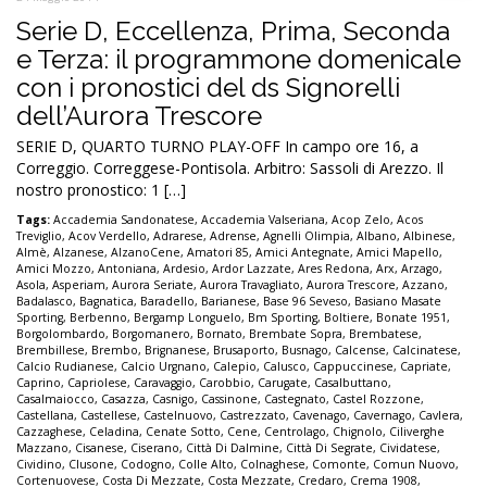
Serie D, Eccellenza, Prima, Seconda
e Terza: il programmone domenicale
con i pronostici del ds Signorelli
dell’Aurora Trescore
SERIE D, QUARTO TURNO PLAY-OFF In campo ore 16, a
Correggio. Correggese-Pontisola. Arbitro: Sassoli di Arezzo. Il
nostro pronostico: 1 […]
Tags:
Accademia Sandonatese
,
Accademia Valseriana
,
Acop Zelo
,
Acos
Treviglio
,
Acov Verdello
,
Adrarese
,
Adrense
,
Agnelli Olimpia
,
Albano
,
Albinese
,
Almè
,
Alzanese
,
AlzanoCene
,
Amatori 85
,
Amici Antegnate
,
Amici Mapello
,
Amici Mozzo
,
Antoniana
,
Ardesio
,
Ardor Lazzate
,
Ares Redona
,
Arx
,
Arzago
,
Asola
,
Asperiam
,
Aurora Seriate
,
Aurora Travagliato
,
Aurora Trescore
,
Azzano
,
Badalasco
,
Bagnatica
,
Baradello
,
Barianese
,
Base 96 Seveso
,
Basiano Masate
Sporting
,
Berbenno
,
Bergamp Longuelo
,
Bm Sporting
,
Boltiere
,
Bonate 1951
,
Borgolombardo
,
Borgomanero
,
Bornato
,
Brembate Sopra
,
Brembatese
,
Brembillese
,
Brembo
,
Brignanese
,
Brusaporto
,
Busnago
,
Calcense
,
Calcinatese
,
Calcio Rudianese
,
Calcio Urgnano
,
Calepio
,
Calusco
,
Cappuccinese
,
Capriate
,
Caprino
,
Capriolese
,
Caravaggio
,
Carobbio
,
Carugate
,
Casalbuttano
,
Casalmaiocco
,
Casazza
,
Casnigo
,
Cassinone
,
Castegnato
,
Castel Rozzone
,
Castellana
,
Castellese
,
Castelnuovo
,
Castrezzato
,
Cavenago
,
Cavernago
,
Cavlera
,
Cazzaghese
,
Celadina
,
Cenate Sotto
,
Cene
,
Centrolago
,
Chignolo
,
Ciliverghe
Mazzano
,
Cisanese
,
Ciserano
,
Città Di Dalmine
,
Città Di Segrate
,
Cividatese
,
Cividino
,
Clusone
,
Codogno
,
Colle Alto
,
Colnaghese
,
Comonte
,
Comun Nuovo
,
Cortenuovese
,
Costa Di Mezzate
,
Costa Mezzate
,
Credaro
,
Crema 1908
,