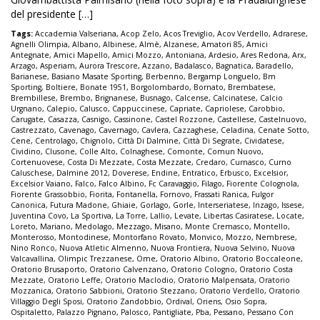
del presidente […]
Tags:
Accademia Valseriana
,
Acop Zelo
,
Acos Treviglio
,
Acov Verdello
,
Adrarese
,
Agnelli Olimpia
,
Albano
,
Albinese
,
Almè
,
Alzanese
,
Amatori 85
,
Amici
Antegnate
,
Amici Mapello
,
Amici Mozzo
,
Antoniana
,
Ardesio
,
Ares Redona
,
Arx
,
Arzago
,
Asperiam
,
Aurora Trescore
,
Azzano
,
Badalasco
,
Bagnatica
,
Baradello
,
Barianese
,
Basiano Masate Sporting
,
Berbenno
,
Bergamp Longuelo
,
Bm
Sporting
,
Boltiere
,
Bonate 1951
,
Borgolombardo
,
Bornato
,
Brembatese
,
Brembillese
,
Brembo
,
Brignanese
,
Busnago
,
Calcense
,
Calcinatese
,
Calcio
Urgnano
,
Calepio
,
Calusco
,
Cappuccinese
,
Capriate
,
Capriolese
,
Carobbio
,
Carugate
,
Casazza
,
Casnigo
,
Cassinone
,
Castel Rozzone
,
Castellese
,
Castelnuovo
,
Castrezzato
,
Cavenago
,
Cavernago
,
Cavlera
,
Cazzaghese
,
Celadina
,
Cenate Sotto
,
Cene
,
Centrolago
,
Chignolo
,
Città Di Dalmine
,
Città Di Segrate
,
Cividatese
,
Cividino
,
Clusone
,
Colle Alto
,
Colnaghese
,
Comonte
,
Comun Nuovo
,
Cortenuovese
,
Costa Di Mezzate
,
Costa Mezzate
,
Credaro
,
Curnasco
,
Curno
Caluschese
,
Dalmine 2012
,
Doverese
,
Endine
,
Entratico
,
Erbusco
,
Excelsior
,
Excelsior Vaiano
,
Falco
,
Falco Albino
,
Fc Caravaggio
,
Filago
,
Fiorente Colognola
,
Fiorente Grassobbio
,
Fiorita
,
Fontanella
,
Fornovo
,
Frassati Ranica
,
Fulgor
Canonica
,
Futura Madone
,
Ghiaie
,
Gorlago
,
Gorle
,
Interseriatese
,
Inzago
,
Issese
,
Juventina Covo
,
La Sportiva
,
La Torre
,
Lallio
,
Levate
,
Libertas Casiratese
,
Locate
,
Loreto
,
Mariano
,
Medolago
,
Mezzago
,
Misano
,
Monte Cremasco
,
Montello
,
Monterosso
,
Montodinese
,
Montorfano Rovato
,
Monvico
,
Mozzo
,
Nembrese
,
Nino Ronco
,
Nuova Atletic Almenno
,
Nuova Frontiera
,
Nuova Selvino
,
Nuova
Valcavallina
,
Olimpic Trezzanese
,
Ome
,
Oratorio Albino
,
Oratorio Boccaleone
,
Oratorio Brusaporto
,
Oratorio Calvenzano
,
Oratorio Cologno
,
Oratorio Costa
Mezzate
,
Oratorio Leffe
,
Oratorio Maclodio
,
Oratorio Malpensata
,
Oratorio
Mozzanica
,
Oratorio Sabbioni
,
Oratorio Stezzano
,
Oratorio Verdello
,
Oratorio
Villaggio Degli Sposi
,
Oratorio Zandobbio
,
Ordival
,
Oriens
,
Osio Sopra
,
Ospitaletto
,
Palazzo Pignano
,
Palosco
,
Pantigliate
,
Pba
,
Pessano
,
Pessano Con