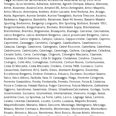
Treviglio
,
Acov Verdello
,
Adrarese
,
Adrense
,
Agnelli Olimpia
,
Albano
,
Albinese
,
Almè
,
Alzanese
,
AlzanoCene
,
Amatori 85
,
Amici Antegnate
,
Amici Mapello
,
Amici Mozzo
,
Antoniana
,
Ardesio
,
Ardor Lazzate
,
Ares Redona
,
Arx
,
Arzago
,
Asola
,
Asperiam
,
Aurora Seriate
,
Aurora Travagliato
,
Aurora Trescore
,
Azzano
,
Badalasco
,
Bagnatica
,
Baradello
,
Barianese
,
Base 96 Seveso
,
Basiano Masate
Sporting
,
Berbenno
,
Bergamp Longuelo
,
Bm Sporting
,
Boltiere
,
Bonate 1951
,
Borgolombardo
,
Borgomanero
,
Bornato
,
Brembate Sopra
,
Brembatese
,
Brembillese
,
Brembo
,
Brignanese
,
Brusaporto
,
Busnago
,
Calcense
,
Calcinatese
,
calcio Bergamo
,
calcio dilettanti Bergamo
,
calcio provinciale Bergamo
,
Calcio
Rudianese
,
Calcio Urgnano
,
Calepio
,
Calusco
,
Cappuccinese
,
Capriate
,
Caprino
,
Capriolese
,
Caravaggio
,
Carobbio
,
Carugate
,
Casalbuttano
,
Casalmaiocco
,
Casazza
,
Casnigo
,
Cassinone
,
Castegnato
,
Castel Rozzone
,
Castellana
,
Castellese
,
Castelnuovo
,
Castrezzato
,
Cavenago
,
Cavernago
,
Cavlera
,
Cazzaghese
,
Celadina
,
Cenate Sotto
,
Cene
,
Centrolago
,
Chignolo
,
Ciliverghe Mazzano
,
Cisanese
,
Ciserano
,
Città Di Dalmine
,
Città Di Segrate
,
Cividatese
,
Cividino
,
Clusone
,
Codogno
,
Colle Alto
,
Colnaghese
,
Comonte
,
Comun Nuovo
,
Cortenuovese
,
Costa Di Mezzate
,
Costa Mezzate
,
Credaro
,
Crema 1908
,
Curnasco
,
Curno
Caluschese
,
Dalmine 2012
,
Darfo
,
Desio
,
dilettanti Bergamo
,
Doverese
,
Eccellenza Bergamo
,
Endine
,
Entratico
,
Erbusco
,
Excelsior
,
Excelsior Vaiano
,
Falco
,
Falco Albino
,
Fanfulla
,
Fara
,
Fc Caravaggio
,
Filago
,
Fiorente Colognola
,
Fiorente Grassobbio
,
Fiorita
,
Fontanella
,
Foresto
,
Fornovo
,
Forza & Costanza
,
Forza e Costanza
,
Frassati Ranica
,
Fulgor Canonica
,
Futura Madone
,
Galbiatese
Oggiono
,
Gandinese
,
Gavarnese
,
Ghiaie
,
GhisalbeseCalcinatese
,
Gorlago
,
Gorle
,
Governolese
,
Gozzano
,
Grumellese
,
Interseriatese
,
Inveruno
,
Inzago
,
Issese
,
Juventina Covo
,
La Sportiva
,
La Torre
,
Lallio
,
Lecco
,
Legnago Salus
,
Lemine
,
Levate
,
Libertas Casiratese
,
Locate
,
Loreto
,
Luisiana
,
Mapello Bonate
,
MapelloBonate
,
Mariano
,
Mario Zanconti
,
Medolago
,
Melegnano
,
Mezzago
,
Misano
,
Monte Cremasco
,
Montello
,
Monterosso
,
Montodinese
,
Montorfano
Rovato
,
Monvico
,
Mozzo
,
Nembrese
,
Nino Ronco
,
Nuova Atletic Almenno
,