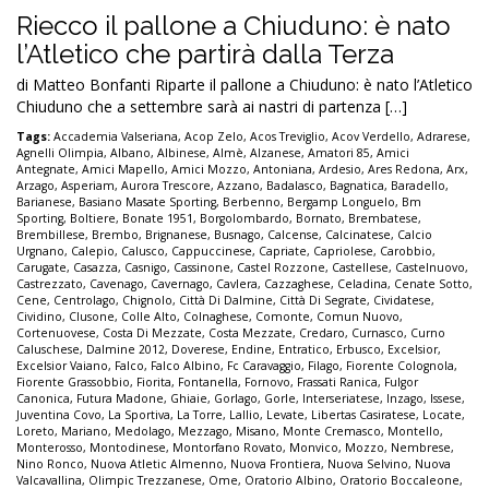
Riecco il pallone a Chiuduno: è nato
l’Atletico che partirà dalla Terza
di Matteo Bonfanti Riparte il pallone a Chiuduno: è nato l’Atletico
Chiuduno che a settembre sarà ai nastri di partenza […]
Tags:
Accademia Valseriana
,
Acop Zelo
,
Acos Treviglio
,
Acov Verdello
,
Adrarese
,
Agnelli Olimpia
,
Albano
,
Albinese
,
Almè
,
Alzanese
,
Amatori 85
,
Amici
Antegnate
,
Amici Mapello
,
Amici Mozzo
,
Antoniana
,
Ardesio
,
Ares Redona
,
Arx
,
Arzago
,
Asperiam
,
Aurora Trescore
,
Azzano
,
Badalasco
,
Bagnatica
,
Baradello
,
Barianese
,
Basiano Masate Sporting
,
Berbenno
,
Bergamp Longuelo
,
Bm
Sporting
,
Boltiere
,
Bonate 1951
,
Borgolombardo
,
Bornato
,
Brembatese
,
Brembillese
,
Brembo
,
Brignanese
,
Busnago
,
Calcense
,
Calcinatese
,
Calcio
Urgnano
,
Calepio
,
Calusco
,
Cappuccinese
,
Capriate
,
Capriolese
,
Carobbio
,
Carugate
,
Casazza
,
Casnigo
,
Cassinone
,
Castel Rozzone
,
Castellese
,
Castelnuovo
,
Castrezzato
,
Cavenago
,
Cavernago
,
Cavlera
,
Cazzaghese
,
Celadina
,
Cenate Sotto
,
Cene
,
Centrolago
,
Chignolo
,
Città Di Dalmine
,
Città Di Segrate
,
Cividatese
,
Cividino
,
Clusone
,
Colle Alto
,
Colnaghese
,
Comonte
,
Comun Nuovo
,
Cortenuovese
,
Costa Di Mezzate
,
Costa Mezzate
,
Credaro
,
Curnasco
,
Curno
Caluschese
,
Dalmine 2012
,
Doverese
,
Endine
,
Entratico
,
Erbusco
,
Excelsior
,
Excelsior Vaiano
,
Falco
,
Falco Albino
,
Fc Caravaggio
,
Filago
,
Fiorente Colognola
,
Fiorente Grassobbio
,
Fiorita
,
Fontanella
,
Fornovo
,
Frassati Ranica
,
Fulgor
Canonica
,
Futura Madone
,
Ghiaie
,
Gorlago
,
Gorle
,
Interseriatese
,
Inzago
,
Issese
,
Juventina Covo
,
La Sportiva
,
La Torre
,
Lallio
,
Levate
,
Libertas Casiratese
,
Locate
,
Loreto
,
Mariano
,
Medolago
,
Mezzago
,
Misano
,
Monte Cremasco
,
Montello
,
Monterosso
,
Montodinese
,
Montorfano Rovato
,
Monvico
,
Mozzo
,
Nembrese
,
Nino Ronco
,
Nuova Atletic Almenno
,
Nuova Frontiera
,
Nuova Selvino
,
Nuova
Valcavallina
,
Olimpic Trezzanese
,
Ome
,
Oratorio Albino
,
Oratorio Boccaleone
,