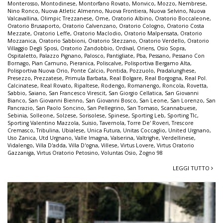
Monterosso
,
Montodinese
,
Montorfano Rovato
,
Monvico
,
Mozzo
,
Nembrese
,
Nino Ronco
,
Nuova Atletic Almenno
,
Nuova Frontiera
,
Nuova Selvino
,
Nuova
Valcavallina
,
Olimpic Trezzanese
,
Ome
,
Oratorio Albino
,
Oratorio Boccaleone
,
Oratorio Brusaporto
,
Oratorio Calvenzano
,
Oratorio Cologno
,
Oratorio Costa
Mezzate
,
Oratorio Leffe
,
Oratorio Maclodio
,
Oratorio Malpensata
,
Oratorio
Mozzanica
,
Oratorio Sabbioni
,
Oratorio Stezzano
,
Oratorio Verdello
,
Oratorio
Villaggio Degli Sposi
,
Oratorio Zandobbio
,
Ordival
,
Oriens
,
Osio Sopra
,
Ospitaletto
,
Palazzo Pignano
,
Palosco
,
Pantigliate
,
Pba
,
Pessano
,
Pessano Con
Bornago
,
Pian Camuno
,
Pieranica
,
Poliscalve
,
Polisportiva Bergamo Alta
,
Polisportiva Nuova Orio
,
Ponte Calcio
,
Pontida
,
Pozzuolo
,
Pradalunghese
,
Presezzo
,
Prezzatese
,
Primula Barbata
,
Real Bolgare
,
Real Borgogna
,
Real Pol.
Calcinatese
,
Real Rovato
,
Ripaltese
,
Rodengo
,
Romanengo
,
Roncola
,
Rovetta
,
Sabbio
,
Saiano
,
San Francesco Virescit
,
San Giorgio Cellatica
,
San Giovanni
Bianco
,
San Giovanni Bienno
,
San Giovanni Bosco
,
San Leone
,
San Lorenzo
,
San
Pancrazio
,
San Paolo Soncino
,
San Pellegrino
,
San Tomaso
,
Scannabuese
,
Sebinia
,
Solleone
,
Solzese
,
Sorisolese
,
Spinese
,
Sporting Leb
,
Sporting Tlc
,
Sporting Valentino Mazzola
,
Suisio
,
Tavernola
,
Torre De' Roveri
,
Trescore
Cremasco
,
Tribulina
,
Ubialese
,
Unica Futura
,
Unitas Coccaglio
,
United Urgnano
,
Uso Zanica
,
Utd Urgnano
,
Valle Imagna
,
Valserina
,
Valtrighe
,
Verdellinese
,
Vidalengo
,
Villa D'adda
,
Villa D'ogna
,
Villese
,
Virtus Lovere
,
Virtus Oratorio
Gazzaniga
,
Virtus Oratorio Petosino
,
Voluntas Osio
,
Zogno 98
LEGGI TUTTO