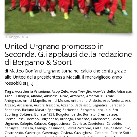
26 Maggio 2014
United Urgnano promosso in
Seconda. Gli applausi della redazione
di Bergamo & Sport
di Matteo Bonfanti Urgnano torna nel calcio che conta grazie
allo United della presidentessa Macalli. Il meraviglioso anno
rossoblù si […]
Tags:
Accademia Valseriana
,
Acop Zelo
,
Acos Treviglio
,
Acov Verdello
,
Adrarese
,
Agnelli Olimpia
,
Albano
,
Albinese
,
Almè
,
Alzanese
,
Amatori 85
,
Amici
Antegnate
,
Amici Mapello
,
Amici Mozzo
,
Antoniana
,
Ardesio
,
Ares Redona
,
Arx
,
Arzago
,
Asperiam
,
Aurora Trescore
,
Azzano
,
Badalasco
,
Bagnatica
,
Baradello
,
Barianese
,
Basiano Masate Sporting
,
Berbenno
,
Bergamp Longuelo
,
Bm
Sporting
,
Boltiere
,
Bonate 1951
,
Borgolombardo
,
Bornato
,
Brembatese
,
Brembillese
,
Brembo
,
Brignanese
,
Busnago
,
Calcense
,
Calcinatese
,
Calcio
Urgnano
,
Calepio
,
Calusco
,
Cappuccinese
,
Capriate
,
Capriolese
,
Carobbio
,
Carugate
,
Casazza
,
Casnigo
,
Cassinone
,
Castel Rozzone
,
Castellese
,
Castelnuovo
,
Castrezzato
,
Cavenago
,
Cavernago
,
Cavlera
,
Cazzaghese
,
Celadina
,
Cenate Sotto
,