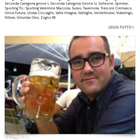
Seconda Categoria girone I
,
Seconda Categoria Girone U
,
Solleone
,
Spinese
,
Sporting Tlc
,
Sporting Valentino Mazzola
,
Suisio
,
Tavernola
,
Trescore Cremasco
,
Unica Futura
,
Unitas Coccaglio
,
Valle Imagna
,
Valtrighe
,
Verdellinese
,
Vidalengo
,
Villese
,
Voluntas Osio
,
Zogno 98
LEGGI TUTTO
23 Maggio 2014