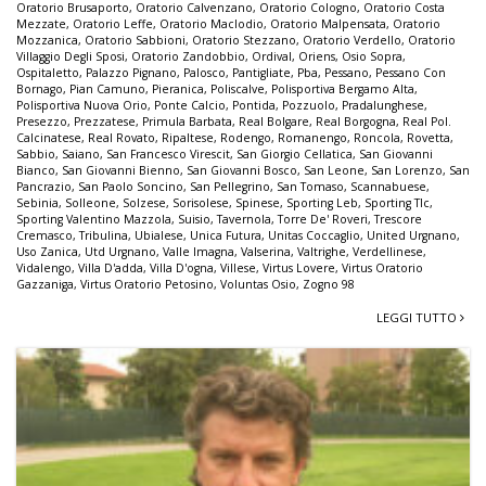
Oratorio Brusaporto
,
Oratorio Calvenzano
,
Oratorio Cologno
,
Oratorio Costa
Mezzate
,
Oratorio Leffe
,
Oratorio Maclodio
,
Oratorio Malpensata
,
Oratorio
Mozzanica
,
Oratorio Sabbioni
,
Oratorio Stezzano
,
Oratorio Verdello
,
Oratorio
Villaggio Degli Sposi
,
Oratorio Zandobbio
,
Ordival
,
Oriens
,
Osio Sopra
,
Ospitaletto
,
Palazzo Pignano
,
Palosco
,
Pantigliate
,
Pba
,
Pessano
,
Pessano Con
Bornago
,
Pian Camuno
,
Pieranica
,
Poliscalve
,
Polisportiva Bergamo Alta
,
Polisportiva Nuova Orio
,
Ponte Calcio
,
Pontida
,
Pozzuolo
,
Pradalunghese
,
Presezzo
,
Prezzatese
,
Primula Barbata
,
Real Bolgare
,
Real Borgogna
,
Real Pol.
Calcinatese
,
Real Rovato
,
Ripaltese
,
Rodengo
,
Romanengo
,
Roncola
,
Rovetta
,
Sabbio
,
Saiano
,
San Francesco Virescit
,
San Giorgio Cellatica
,
San Giovanni
Bianco
,
San Giovanni Bienno
,
San Giovanni Bosco
,
San Leone
,
San Lorenzo
,
San
Pancrazio
,
San Paolo Soncino
,
San Pellegrino
,
San Tomaso
,
Scannabuese
,
Sebinia
,
Solleone
,
Solzese
,
Sorisolese
,
Spinese
,
Sporting Leb
,
Sporting Tlc
,
Sporting Valentino Mazzola
,
Suisio
,
Tavernola
,
Torre De' Roveri
,
Trescore
Cremasco
,
Tribulina
,
Ubialese
,
Unica Futura
,
Unitas Coccaglio
,
United Urgnano
,
Uso Zanica
,
Utd Urgnano
,
Valle Imagna
,
Valserina
,
Valtrighe
,
Verdellinese
,
Vidalengo
,
Villa D'adda
,
Villa D'ogna
,
Villese
,
Virtus Lovere
,
Virtus Oratorio
Gazzaniga
,
Virtus Oratorio Petosino
,
Voluntas Osio
,
Zogno 98
LEGGI TUTTO