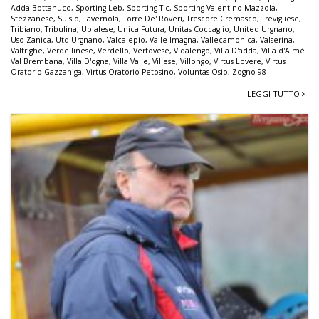
Adda Bottanuco
,
Sporting Leb
,
Sporting Tlc
,
Sporting Valentino Mazzola
,
Stezzanese
,
Suisio
,
Tavernola
,
Torre De' Roveri
,
Trescore Cremasco
,
Trevigliese
,
Tribiano
,
Tribulina
,
Ubialese
,
Unica Futura
,
Unitas Coccaglio
,
United Urgnano
,
Uso Zanica
,
Utd Urgnano
,
Valcalepio
,
Valle Imagna
,
Vallecamonica
,
Valserina
,
Valtrighe
,
Verdellinese
,
Verdello
,
Vertovese
,
Vidalengo
,
Villa D'adda
,
Villa d'Almè
Val Brembana
,
Villa D'ogna
,
Villa Valle
,
Villese
,
Villongo
,
Virtus Lovere
,
Virtus
Oratorio Gazzaniga
,
Virtus Oratorio Petosino
,
Voluntas Osio
,
Zogno 98
LEGGI TUTTO