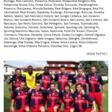
Bornago
,
Pian Camuno
,
Pieranica
,
Poliscalve
,
Polisportiva Bergamo Alta
,
Polisportiva Nuova Orio
,
Ponte Calcio
,
Pontida
,
Pozzuolo
,
Pradalunghese
,
Presezzo
,
Prezzatese
,
Primula Barbata
,
Real Bolgare
,
Real Borgogna
,
Real Pol.
Calcinatese
,
Real Rovato
,
Ripaltese
,
Rodengo
,
Romanengo
,
Roncola
,
Rovetta
,
Sabbio
,
Saiano
,
San Francesco Virescit
,
San Giorgio Cellatica
,
San Giovanni
Bianco
,
San Giovanni Bienno
,
San Giovanni Bosco
,
San Leone
,
San Lorenzo
,
San
Pancrazio
,
San Paolo Soncino
,
San Pellegrino
,
San Tomaso
,
Scannabuese
,
Sebinia
,
Solleone
,
Solzese
,
Sorisolese
,
Spinese
,
Sporting Leb
,
Sporting Tlc
,
Sporting Valentino Mazzola
,
Suisio
,
Tavernola
,
Torre De' Roveri
,
Trescore
Cremasco
,
Tribulina
,
Ubialese
,
Unica Futura
,
Unitas Coccaglio
,
United Urgnano
,
Uso Zanica
,
Utd Urgnano
,
Valle Imagna
,
Valserina
,
Valtrighe
,
Verdellinese
,
Vidalengo
,
Villa D'adda
,
Villa D'ogna
,
Villese
,
Virtus Lovere
,
Virtus Oratorio
Gazzaniga
,
Virtus Oratorio Petosino
,
Voluntas Osio
,
Zogno 98
LEGGI TUTTO