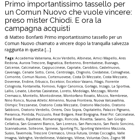
Primo importantissimo tassello per
un Comun Nuovo che vuole vincere:
preso mister Chiodi. E ora la
campagna acquisti
di Matteo Bonfanti Primo importantissimo tassello per un
Comun Nuovo chiamato a vincere dopo la tranquilla salvezza
raggiunta in questa […]
Tags:
Accademia Valseriana
,
Acov Verdello
,
Albinese
,
Amici Mapello
,
Ares
Redona
,
Aurora Trescore
,
Bagnatica
,
Berbenno
,
Brembatese
,
Busnago
,
Calcense
,
Calcinatese
,
Cappuccinese
,
Capriate
,
Carobbio
,
Castelnuovo
,
Cavenago
,
Cenate Sotto
,
Cene
,
Centrolago
,
Chignolo
,
Cividatese
,
Colnaghese
,
Comonte
,
Comun Nuovo
,
Cortenuovese
,
Costa Di Mezzate
,
Costa Mezzate
,
Doverese
,
Endine
,
Erbusco
,
Excelsior
,
Excelsior Vaiano
,
Filago
,
Fiorente
Colognola
,
Fontanella
,
Fornovo
,
Fulgor Canonica
,
Gorlago
,
Inzago
,
La Sportiva
,
Lallio
,
Levate
,
Libertas Casiratese
,
Loreto
,
Medolago
,
Mezzago
,
Monte
Cremasco
,
Montello
,
Montodinese
,
Montorfano Rovato
,
Mozzo
,
Nembrese
,
Nino Ronco
,
Nuova Atletic Almenno
,
Nuova Frontiera
,
Nuova Valcavallina
,
Olimpic Trezzanese
,
Oratorio Costa Mezzate
,
Oratorio Maclodio
,
Oratorio
Sabbioni
,
Oratorio Verdello
,
Oriens
,
Osio Sopra
,
Ospitaletto
,
Palazzo Pignano
,
Pieranica
,
Pontida
,
Pozzuolo
,
Real Bolgare
,
Real Borgogna
,
Real Pol. Calcinatese
,
Real Rovato
,
Ripaltese
,
Romanengo
,
Roncola
,
Rovetta
,
Saiano
,
San Giorgio
Cellatica
,
San Giovanni Bianco
,
San Lorenzo
,
San Pancrazio
,
San Paolo Soncino
,
Scannabuese
,
Solleone
,
Spinese
,
Sporting Tlc
,
Sporting Valentino Mazzola
,
Suisio
,
Tavernola
,
Trescore Cremasco
,
Unica Futura
,
Unitas Coccaglio
,
Valle
Imagna
,
Valtrighe
,
Verdellinese
,
Vidalengo
,
Villese
,
Voluntas Osio
,
Zogno 98