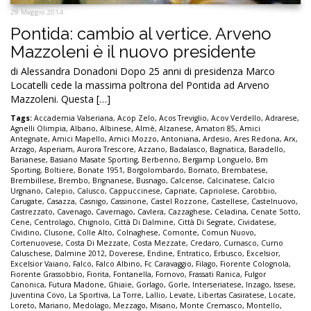
29 Maggio 2014
Pontida: cambio al vertice. Arveno
Mazzoleni è il nuovo presidente
di Alessandra Donadoni Dopo 25 anni di presidenza Marco
Locatelli cede la massima poltrona del Pontida ad Arveno
Mazzoleni. Questa […]
Tags:
Accademia Valseriana
,
Acop Zelo
,
Acos Treviglio
,
Acov Verdello
,
Adrarese
,
Agnelli Olimpia
,
Albano
,
Albinese
,
Almè
,
Alzanese
,
Amatori 85
,
Amici
Antegnate
,
Amici Mapello
,
Amici Mozzo
,
Antoniana
,
Ardesio
,
Ares Redona
,
Arx
,
Arzago
,
Asperiam
,
Aurora Trescore
,
Azzano
,
Badalasco
,
Bagnatica
,
Baradello
,
Barianese
,
Basiano Masate Sporting
,
Berbenno
,
Bergamp Longuelo
,
Bm
Sporting
,
Boltiere
,
Bonate 1951
,
Borgolombardo
,
Bornato
,
Brembatese
,
Brembillese
,
Brembo
,
Brignanese
,
Busnago
,
Calcense
,
Calcinatese
,
Calcio
Urgnano
,
Calepio
,
Calusco
,
Cappuccinese
,
Capriate
,
Capriolese
,
Carobbio
,
Carugate
,
Casazza
,
Casnigo
,
Cassinone
,
Castel Rozzone
,
Castellese
,
Castelnuovo
,
Castrezzato
,
Cavenago
,
Cavernago
,
Cavlera
,
Cazzaghese
,
Celadina
,
Cenate Sotto
,
Cene
,
Centrolago
,
Chignolo
,
Città Di Dalmine
,
Città Di Segrate
,
Cividatese
,
Cividino
,
Clusone
,
Colle Alto
,
Colnaghese
,
Comonte
,
Comun Nuovo
,
Cortenuovese
,
Costa Di Mezzate
,
Costa Mezzate
,
Credaro
,
Curnasco
,
Curno
Caluschese
,
Dalmine 2012
,
Doverese
,
Endine
,
Entratico
,
Erbusco
,
Excelsior
,
Excelsior Vaiano
,
Falco
,
Falco Albino
,
Fc Caravaggio
,
Filago
,
Fiorente Colognola
,
Fiorente Grassobbio
,
Fiorita
,
Fontanella
,
Fornovo
,
Frassati Ranica
,
Fulgor
Canonica
,
Futura Madone
,
Ghiaie
,
Gorlago
,
Gorle
,
Interseriatese
,
Inzago
,
Issese
,
Juventina Covo
,
La Sportiva
,
La Torre
,
Lallio
,
Levate
,
Libertas Casiratese
,
Locate
,
Loreto
,
Mariano
,
Medolago
,
Mezzago
,
Misano
,
Monte Cremasco
,
Montello
,