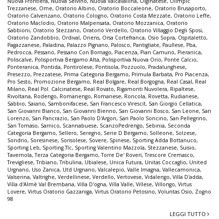
Nuova Frontiera
,
Nuova Selvino
,
Nuova Valcavallina
,
Olginatese
,
Olimpic
Trezzanese
,
Ome
,
Oratorio Albino
,
Oratorio Boccaleone
,
Oratorio Brusaporto
,
Oratorio Calvenzano
,
Oratorio Cologno
,
Oratorio Costa Mezzate
,
Oratorio Leffe
,
Oratorio Maclodio
,
Oratorio Malpensata
,
Oratorio Mozzanica
,
Oratorio
Sabbioni
,
Oratorio Stezzano
,
Oratorio Verdello
,
Oratorio Villaggio Degli Sposi
,
Oratorio Zandobbio
,
Ordival
,
Oriens
,
Orsa Cortefranca
,
Osio Sopra
,
Ospitaletto
,
Pagazzanese
,
Paladina
,
Palazzo Pignano
,
Palosco
,
Pantigliate
,
Paullese
,
Pba
,
Pedrocca
,
Pessano
,
Pessano Con Bornago
,
Piacenza
,
Pian Camuno
,
Pieranica
,
Poliscalve
,
Polisportiva Bergamo Alta
,
Polisportiva Nuova Orio
,
Ponte Calcio
,
Ponteranica
,
Pontida
,
Pontirolese
,
Pontisola
,
Pozzuolo
,
Pradalunghese
,
Presezzo
,
Prezzatese
,
Prima Categoria Bergamo
,
Primula Barbata
,
Pro Piacenza
,
Pro Sesto
,
Promozione Bergamo
,
Real Bolgare
,
Real Borgogna
,
Real Casal
,
Real
Milano
,
Real Pol. Calcinatese
,
Real Rovato
,
Rigamonti Nuvolera
,
Ripaltese
,
Rivoltana
,
Rodengo
,
Romanengo
,
Romanese
,
Roncola
,
Rovetta
,
Rudianese
,
Sabbio
,
Saiano
,
Sambonifacese
,
San Francesco Virescit
,
San Giorgio Cellatica
,
San Giovanni Bianco
,
San Giovanni Bienno
,
San Giovanni Bosco
,
San Leone
,
San
Lorenzo
,
San Pancrazio
,
San Paolo D'Argon
,
San Paolo Soncino
,
San Pellegrino
,
San Tomaso
,
Sarnico
,
Scannabuese
,
ScanzoPedrengo
,
Sebinia
,
Seconda
Categoria Bergamo
,
Sellero
,
Seregno
,
Serie D Bergamo
,
Solleone
,
Solzese
,
Sondrio
,
Soresinese
,
Sorisolese
,
Sovere
,
Spinese
,
Sporting Adda Bottanuco
,
Sporting Leb
,
Sporting Tlc
,
Sporting Valentino Mazzola
,
Stezzanese
,
Suisio
,
Tavernola
,
Terza Categoria Bergamo
,
Torre De' Roveri
,
Trescore Cremasco
,
Trevigliese
,
Tribiano
,
Tribulina
,
Ubialese
,
Unica Futura
,
Unitas Coccaglio
,
United
Urgnano
,
Uso Zanica
,
Utd Urgnano
,
Valcalepio
,
Valle Imagna
,
Vallecamonica
,
Valserina
,
Valtrighe
,
Verdellinese
,
Verdello
,
Vertovese
,
Vidalengo
,
Villa D'adda
,
Villa d'Almè Val Brembana
,
Villa D'ogna
,
Villa Valle
,
Villese
,
Villongo
,
Virtus
Lovere
,
Virtus Oratorio Gazzaniga
,
Virtus Oratorio Petosino
,
Voluntas Osio
,
Zogno
98
LEGGI TUTTO