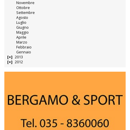
Novembre
Ottobre
Settembre
Agosto
Luglio
Giugno
Maggio
Aprile
Marzo
Febbraio
Gennaio
2013
2012