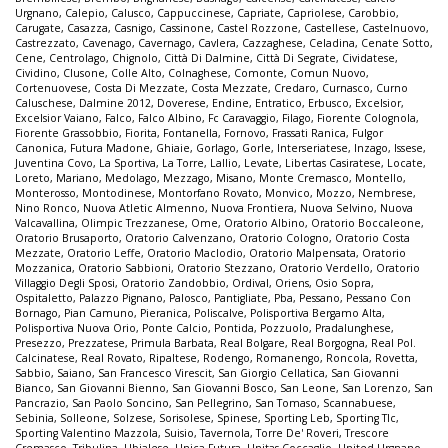
Urgnano
,
Calepio
,
Calusco
,
Cappuccinese
,
Capriate
,
Capriolese
,
Carobbio
,
Carugate
,
Casazza
,
Casnigo
,
Cassinone
,
Castel Rozzone
,
Castellese
,
Castelnuovo
,
Castrezzato
,
Cavenago
,
Cavernago
,
Cavlera
,
Cazzaghese
,
Celadina
,
Cenate Sotto
,
Cene
,
Centrolago
,
Chignolo
,
Città Di Dalmine
,
Città Di Segrate
,
Cividatese
,
Cividino
,
Clusone
,
Colle Alto
,
Colnaghese
,
Comonte
,
Comun Nuovo
,
Cortenuovese
,
Costa Di Mezzate
,
Costa Mezzate
,
Credaro
,
Curnasco
,
Curno
Caluschese
,
Dalmine 2012
,
Doverese
,
Endine
,
Entratico
,
Erbusco
,
Excelsior
,
Excelsior Vaiano
,
Falco
,
Falco Albino
,
Fc Caravaggio
,
Filago
,
Fiorente Colognola
,
Fiorente Grassobbio
,
Fiorita
,
Fontanella
,
Fornovo
,
Frassati Ranica
,
Fulgor
Canonica
,
Futura Madone
,
Ghiaie
,
Gorlago
,
Gorle
,
Interseriatese
,
Inzago
,
Issese
,
Juventina Covo
,
La Sportiva
,
La Torre
,
Lallio
,
Levate
,
Libertas Casiratese
,
Locate
,
Loreto
,
Mariano
,
Medolago
,
Mezzago
,
Misano
,
Monte Cremasco
,
Montello
,
Monterosso
,
Montodinese
,
Montorfano Rovato
,
Monvico
,
Mozzo
,
Nembrese
,
Nino Ronco
,
Nuova Atletic Almenno
,
Nuova Frontiera
,
Nuova Selvino
,
Nuova
Valcavallina
,
Olimpic Trezzanese
,
Ome
,
Oratorio Albino
,
Oratorio Boccaleone
,
Oratorio Brusaporto
,
Oratorio Calvenzano
,
Oratorio Cologno
,
Oratorio Costa
Mezzate
,
Oratorio Leffe
,
Oratorio Maclodio
,
Oratorio Malpensata
,
Oratorio
Mozzanica
,
Oratorio Sabbioni
,
Oratorio Stezzano
,
Oratorio Verdello
,
Oratorio
Villaggio Degli Sposi
,
Oratorio Zandobbio
,
Ordival
,
Oriens
,
Osio Sopra
,
Ospitaletto
,
Palazzo Pignano
,
Palosco
,
Pantigliate
,
Pba
,
Pessano
,
Pessano Con
Bornago
,
Pian Camuno
,
Pieranica
,
Poliscalve
,
Polisportiva Bergamo Alta
,
Polisportiva Nuova Orio
,
Ponte Calcio
,
Pontida
,
Pozzuolo
,
Pradalunghese
,
Presezzo
,
Prezzatese
,
Primula Barbata
,
Real Bolgare
,
Real Borgogna
,
Real Pol.
Calcinatese
,
Real Rovato
,
Ripaltese
,
Rodengo
,
Romanengo
,
Roncola
,
Rovetta
,
Sabbio
,
Saiano
,
San Francesco Virescit
,
San Giorgio Cellatica
,
San Giovanni
Bianco
,
San Giovanni Bienno
,
San Giovanni Bosco
,
San Leone
,
San Lorenzo
,
San
Pancrazio
,
San Paolo Soncino
,
San Pellegrino
,
San Tomaso
,
Scannabuese
,
Sebinia
,
Solleone
,
Solzese
,
Sorisolese
,
Spinese
,
Sporting Leb
,
Sporting Tlc
,
Sporting Valentino Mazzola
,
Suisio
,
Tavernola
,
Torre De' Roveri
,
Trescore