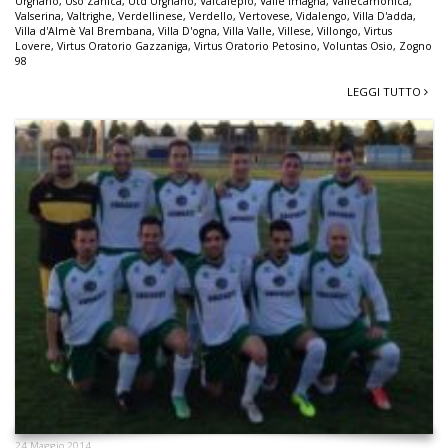
Urgnano
,
Uso Zanica
,
Utd Urgnano
,
Valcalepio
,
Valle Imagna
,
Vallecamonica
,
Valserina
,
Valtrighe
,
Verdellinese
,
Verdello
,
Vertovese
,
Vidalengo
,
Villa D'adda
,
Villa d'Almè Val Brembana
,
Villa D'ogna
,
Villa Valle
,
Villese
,
Villongo
,
Virtus
Lovere
,
Virtus Oratorio Gazzaniga
,
Virtus Oratorio Petosino
,
Voluntas Osio
,
Zogno
98
LEGGI TUTTO
24 Maggio 2014