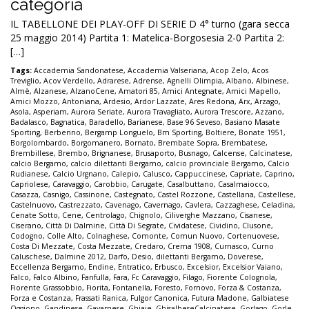
categoria
IL TABELLONE DEI PLAY-OFF DI SERIE D 4° turno (gara secca
25 maggio 2014) Partita 1: Matelica-Borgosesia 2-0 Partita 2:
[…]
Tags:
Accademia Sandonatese
,
Accademia Valseriana
,
Acop Zelo
,
Acos
Treviglio
,
Acov Verdello
,
Adrarese
,
Adrense
,
Agnelli Olimpia
,
Albano
,
Albinese
,
Almè
,
Alzanese
,
AlzanoCene
,
Amatori 85
,
Amici Antegnate
,
Amici Mapello
,
Amici Mozzo
,
Antoniana
,
Ardesio
,
Ardor Lazzate
,
Ares Redona
,
Arx
,
Arzago
,
Asola
,
Asperiam
,
Aurora Seriate
,
Aurora Travagliato
,
Aurora Trescore
,
Azzano
,
Badalasco
,
Bagnatica
,
Baradello
,
Barianese
,
Base 96 Seveso
,
Basiano Masate
Sporting
,
Berbenno
,
Bergamp Longuelo
,
Bm Sporting
,
Boltiere
,
Bonate 1951
,
Borgolombardo
,
Borgomanero
,
Bornato
,
Brembate Sopra
,
Brembatese
,
Brembillese
,
Brembo
,
Brignanese
,
Brusaporto
,
Busnago
,
Calcense
,
Calcinatese
,
calcio Bergamo
,
calcio dilettanti Bergamo
,
calcio provinciale Bergamo
,
Calcio
Rudianese
,
Calcio Urgnano
,
Calepio
,
Calusco
,
Cappuccinese
,
Capriate
,
Caprino
,
Capriolese
,
Caravaggio
,
Carobbio
,
Carugate
,
Casalbuttano
,
Casalmaiocco
,
Casazza
,
Casnigo
,
Cassinone
,
Castegnato
,
Castel Rozzone
,
Castellana
,
Castellese
,
Castelnuovo
,
Castrezzato
,
Cavenago
,
Cavernago
,
Cavlera
,
Cazzaghese
,
Celadina
,
Cenate Sotto
,
Cene
,
Centrolago
,
Chignolo
,
Ciliverghe Mazzano
,
Cisanese
,
Ciserano
,
Città Di Dalmine
,
Città Di Segrate
,
Cividatese
,
Cividino
,
Clusone
,
Codogno
,
Colle Alto
,
Colnaghese
,
Comonte
,
Comun Nuovo
,
Cortenuovese
,
Costa Di Mezzate
,
Costa Mezzate
,
Credaro
,
Crema 1908
,
Curnasco
,
Curno
Caluschese
,
Dalmine 2012
,
Darfo
,
Desio
,
dilettanti Bergamo
,
Doverese
,
Eccellenza Bergamo
,
Endine
,
Entratico
,
Erbusco
,
Excelsior
,
Excelsior Vaiano
,
Falco
,
Falco Albino
,
Fanfulla
,
Fara
,
Fc Caravaggio
,
Filago
,
Fiorente Colognola
,
Fiorente Grassobbio
,
Fiorita
,
Fontanella
,
Foresto
,
Fornovo
,
Forza & Costanza
,
Forza e Costanza
,
Frassati Ranica
,
Fulgor Canonica
,
Futura Madone
,
Galbiatese
Oggiono
,
Gandinese
,
Gavarnese
,
Ghiaie
,
GhisalbeseCalcinatese
,
Gorlago
,
Gorle
,