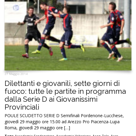
27 Maggio 2014
Dilettanti e giovanili, sette giorni di
fuoco: tutte le partite in programma
dalla Serie D ai Giovanissimi
Provinciali
POULE SCUDETTO SERIE D Semifinali Pordenone-Lucchese,
giovedì 29 maggio ore 15.00 ad Arezzo Pro Piacenza-Lupa
Roma, giovedì 29 maggio ore […]
Tags:
Accademia Sandonatese
,
Accademia Valseriana
,
Acop Zelo
,
Acos