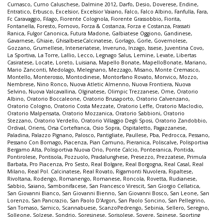
Curnasco
,
Curno Caluschese
,
Dalmine 2012
,
Darfo
,
Desio
,
Doverese
,
Endine
,
Entratico
,
Erbusco
,
Excelsior
,
Excelsior Vaiano
,
Falco
,
Falco Albino
,
Fanfulla
,
Fara
,
Fc Caravaggio
,
Filago
,
Fiorente Colognola
,
Fiorente Grassobbio
,
Fiorita
,
Fontanella
,
Foresto
,
Fornovo
,
Forza & Costanza
,
Forza e Costanza
,
Frassati
Ranica
,
Fulgor Canonica
,
Futura Madone
,
Galbiatese Oggiono
,
Gandinese
,
Gavarnese
,
Ghiaie
,
GhisalbeseCalcinatese
,
Gorlago
,
Gorle
,
Governolese
,
Gozzano
,
Grumellese
,
Interseriatese
,
Inveruno
,
Inzago
,
Issese
,
Juventina Covo
,
La Sportiva
,
La Torre
,
Lallio
,
Lecco
,
Legnago Salus
,
Lemine
,
Levate
,
Libertas
Casiratese
,
Locate
,
Loreto
,
Luisiana
,
Mapello Bonate
,
MapelloBonate
,
Mariano
,
Mario Zanconti
,
Medolago
,
Melegnano
,
Mezzago
,
Misano
,
Monte Cremasco
,
Montello
,
Monterosso
,
Montodinese
,
Montorfano Rovato
,
Monvico
,
Mozzo
,
Nembrese
,
Nino Ronco
,
Nuova Atletic Almenno
,
Nuova Frontiera
,
Nuova
Selvino
,
Nuova Valcavallina
,
Olginatese
,
Olimpic Trezzanese
,
Ome
,
Oratorio
Albino
,
Oratorio Boccaleone
,
Oratorio Brusaporto
,
Oratorio Calvenzano
,
Oratorio Cologno
,
Oratorio Costa Mezzate
,
Oratorio Leffe
,
Oratorio Maclodio
,
Oratorio Malpensata
,
Oratorio Mozzanica
,
Oratorio Sabbioni
,
Oratorio
Stezzano
,
Oratorio Verdello
,
Oratorio Villaggio Degli Sposi
,
Oratorio Zandobbio
,
Ordival
,
Oriens
,
Orsa Cortefranca
,
Osio Sopra
,
Ospitaletto
,
Pagazzanese
,
Paladina
,
Palazzo Pignano
,
Palosco
,
Pantigliate
,
Paullese
,
Pba
,
Pedrocca
,
Pessano
,
Pessano Con Bornago
,
Piacenza
,
Pian Camuno
,
Pieranica
,
Poliscalve
,
Polisportiva
Bergamo Alta
,
Polisportiva Nuova Orio
,
Ponte Calcio
,
Ponteranica
,
Pontida
,
Pontirolese
,
Pontisola
,
Pozzuolo
,
Pradalunghese
,
Presezzo
,
Prezzatese
,
Primula
Barbata
,
Pro Piacenza
,
Pro Sesto
,
Real Bolgare
,
Real Borgogna
,
Real Casal
,
Real
Milano
,
Real Pol. Calcinatese
,
Real Rovato
,
Rigamonti Nuvolera
,
Ripaltese
,
Rivoltana
,
Rodengo
,
Romanengo
,
Romanese
,
Roncola
,
Rovetta
,
Rudianese
,
Sabbio
,
Saiano
,
Sambonifacese
,
San Francesco Virescit
,
San Giorgio Cellatica
,
San Giovanni Bianco
,
San Giovanni Bienno
,
San Giovanni Bosco
,
San Leone
,
San
Lorenzo
,
San Pancrazio
,
San Paolo D'Argon
,
San Paolo Soncino
,
San Pellegrino
,
San Tomaso
,
Sarnico
,
Scannabuese
,
ScanzoPedrengo
,
Sebinia
,
Sellero
,
Seregno
,
Solleone
,
Solzese
,
Sondrio
,
Soresinese
,
Sorisolese
,
Sovere
,
Spinese
,
Sporting