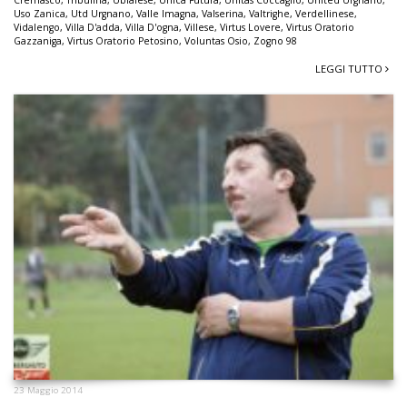
Cremasco
,
Tribulina
,
Ubialese
,
Unica Futura
,
Unitas Coccaglio
,
United Urgnano
,
Uso Zanica
,
Utd Urgnano
,
Valle Imagna
,
Valserina
,
Valtrighe
,
Verdellinese
,
Vidalengo
,
Villa D'adda
,
Villa D'ogna
,
Villese
,
Virtus Lovere
,
Virtus Oratorio
Gazzaniga
,
Virtus Oratorio Petosino
,
Voluntas Osio
,
Zogno 98
LEGGI TUTTO
23 Maggio 2014