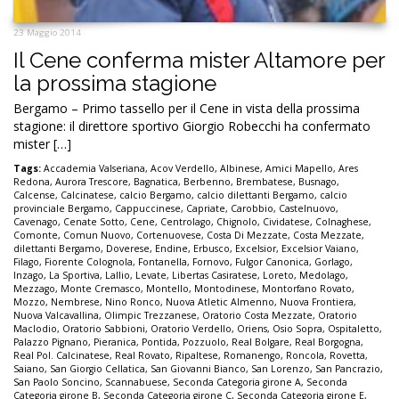
23 Maggio 2014
Il Cene conferma mister Altamore per
la prossima stagione
Bergamo – Primo tassello per il Cene in vista della prossima
stagione: il direttore sportivo Giorgio Robecchi ha confermato
mister […]
Tags:
Accademia Valseriana
,
Acov Verdello
,
Albinese
,
Amici Mapello
,
Ares
Redona
,
Aurora Trescore
,
Bagnatica
,
Berbenno
,
Brembatese
,
Busnago
,
Calcense
,
Calcinatese
,
calcio Bergamo
,
calcio dilettanti Bergamo
,
calcio
provinciale Bergamo
,
Cappuccinese
,
Capriate
,
Carobbio
,
Castelnuovo
,
Cavenago
,
Cenate Sotto
,
Cene
,
Centrolago
,
Chignolo
,
Cividatese
,
Colnaghese
,
Comonte
,
Comun Nuovo
,
Cortenuovese
,
Costa Di Mezzate
,
Costa Mezzate
,
dilettanti Bergamo
,
Doverese
,
Endine
,
Erbusco
,
Excelsior
,
Excelsior Vaiano
,
Filago
,
Fiorente Colognola
,
Fontanella
,
Fornovo
,
Fulgor Canonica
,
Gorlago
,
Inzago
,
La Sportiva
,
Lallio
,
Levate
,
Libertas Casiratese
,
Loreto
,
Medolago
,
Mezzago
,
Monte Cremasco
,
Montello
,
Montodinese
,
Montorfano Rovato
,
Mozzo
,
Nembrese
,
Nino Ronco
,
Nuova Atletic Almenno
,
Nuova Frontiera
,
Nuova Valcavallina
,
Olimpic Trezzanese
,
Oratorio Costa Mezzate
,
Oratorio
Maclodio
,
Oratorio Sabbioni
,
Oratorio Verdello
,
Oriens
,
Osio Sopra
,
Ospitaletto
,
Palazzo Pignano
,
Pieranica
,
Pontida
,
Pozzuolo
,
Real Bolgare
,
Real Borgogna
,
Real Pol. Calcinatese
,
Real Rovato
,
Ripaltese
,
Romanengo
,
Roncola
,
Rovetta
,
Saiano
,
San Giorgio Cellatica
,
San Giovanni Bianco
,
San Lorenzo
,
San Pancrazio
,
San Paolo Soncino
,
Scannabuese
,
Seconda Categoria girone A
,
Seconda
Categoria girone B
,
Seconda Categoria girone C
,
Seconda Categoria girone E
,