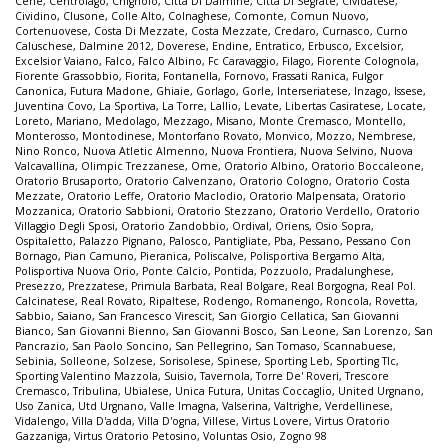
Cene
,
Centrolago
,
Chignolo
,
Città Di Dalmine
,
Città Di Segrate
,
Cividatese
,
Cividino
,
Clusone
,
Colle Alto
,
Colnaghese
,
Comonte
,
Comun Nuovo
,
Cortenuovese
,
Costa Di Mezzate
,
Costa Mezzate
,
Credaro
,
Curnasco
,
Curno
Caluschese
,
Dalmine 2012
,
Doverese
,
Endine
,
Entratico
,
Erbusco
,
Excelsior
,
Excelsior Vaiano
,
Falco
,
Falco Albino
,
Fc Caravaggio
,
Filago
,
Fiorente Colognola
,
Fiorente Grassobbio
,
Fiorita
,
Fontanella
,
Fornovo
,
Frassati Ranica
,
Fulgor
Canonica
,
Futura Madone
,
Ghiaie
,
Gorlago
,
Gorle
,
Interseriatese
,
Inzago
,
Issese
,
Juventina Covo
,
La Sportiva
,
La Torre
,
Lallio
,
Levate
,
Libertas Casiratese
,
Locate
,
Loreto
,
Mariano
,
Medolago
,
Mezzago
,
Misano
,
Monte Cremasco
,
Montello
,
Monterosso
,
Montodinese
,
Montorfano Rovato
,
Monvico
,
Mozzo
,
Nembrese
,
Nino Ronco
,
Nuova Atletic Almenno
,
Nuova Frontiera
,
Nuova Selvino
,
Nuova
Valcavallina
,
Olimpic Trezzanese
,
Ome
,
Oratorio Albino
,
Oratorio Boccaleone
,
Oratorio Brusaporto
,
Oratorio Calvenzano
,
Oratorio Cologno
,
Oratorio Costa
Mezzate
,
Oratorio Leffe
,
Oratorio Maclodio
,
Oratorio Malpensata
,
Oratorio
Mozzanica
,
Oratorio Sabbioni
,
Oratorio Stezzano
,
Oratorio Verdello
,
Oratorio
Villaggio Degli Sposi
,
Oratorio Zandobbio
,
Ordival
,
Oriens
,
Osio Sopra
,
Ospitaletto
,
Palazzo Pignano
,
Palosco
,
Pantigliate
,
Pba
,
Pessano
,
Pessano Con
Bornago
,
Pian Camuno
,
Pieranica
,
Poliscalve
,
Polisportiva Bergamo Alta
,
Polisportiva Nuova Orio
,
Ponte Calcio
,
Pontida
,
Pozzuolo
,
Pradalunghese
,
Presezzo
,
Prezzatese
,
Primula Barbata
,
Real Bolgare
,
Real Borgogna
,
Real Pol.
Calcinatese
,
Real Rovato
,
Ripaltese
,
Rodengo
,
Romanengo
,
Roncola
,
Rovetta
,
Sabbio
,
Saiano
,
San Francesco Virescit
,
San Giorgio Cellatica
,
San Giovanni
Bianco
,
San Giovanni Bienno
,
San Giovanni Bosco
,
San Leone
,
San Lorenzo
,
San
Pancrazio
,
San Paolo Soncino
,
San Pellegrino
,
San Tomaso
,
Scannabuese
,
Sebinia
,
Solleone
,
Solzese
,
Sorisolese
,
Spinese
,
Sporting Leb
,
Sporting Tlc
,
Sporting Valentino Mazzola
,
Suisio
,
Tavernola
,
Torre De' Roveri
,
Trescore
Cremasco
,
Tribulina
,
Ubialese
,
Unica Futura
,
Unitas Coccaglio
,
United Urgnano
,
Uso Zanica
,
Utd Urgnano
,
Valle Imagna
,
Valserina
,
Valtrighe
,
Verdellinese
,
Vidalengo
,
Villa D'adda
,
Villa D'ogna
,
Villese
,
Virtus Lovere
,
Virtus Oratorio
Gazzaniga
,
Virtus Oratorio Petosino
,
Voluntas Osio
,
Zogno 98