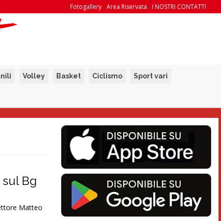
Fotogallery
Area Riservata
I NOSTRI CONTATTI
nili
Volley
Basket
Ciclismo
Sport vari
 sul Bg
ettore Matteo