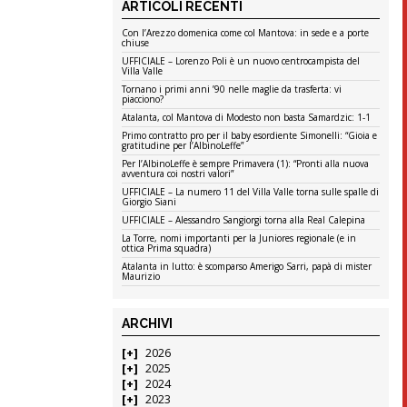
ARTICOLI RECENTI
Con l’Arezzo domenica come col Mantova: in sede e a porte
chiuse
UFFICIALE – Lorenzo Poli è un nuovo centrocampista del
Villa Valle
Tornano i primi anni ’90 nelle maglie da trasferta: vi
piacciono?
Atalanta, col Mantova di Modesto non basta Samardzic: 1-1
Primo contratto pro per il baby esordiente Simonelli: “Gioia e
gratitudine per l’AlbinoLeffe”
Per l’AlbinoLeffe è sempre Primavera (1): “Pronti alla nuova
avventura coi nostri valori”
UFFICIALE – La numero 11 del Villa Valle torna sulle spalle di
Giorgio Siani
UFFICIALE – Alessandro Sangiorgi torna alla Real Calepina
La Torre, nomi importanti per la Juniores regionale (e in
ottica Prima squadra)
Atalanta in lutto: è scomparso Amerigo Sarri, papà di mister
Maurizio
ARCHIVI
2026
2025
2024
2023