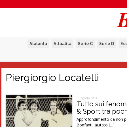
Atalanta
Attualità
Serie C
Serie D
Ec
Piergiorgio Locatelli
31 Agosto 2014
Tutto sui fenom
& Sport tra poch
Approfondimento da non per
Bonfanti, aiutato […]