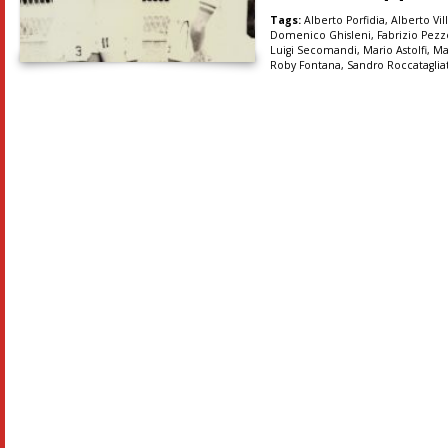
Tags:
Alberto Porfidia
,
Alberto Vil
Domenico Ghisleni
,
Fabrizio Pezz
Luigi Secomandi
,
Mario Astolfi
,
Ma
Roby Fontana
,
Sandro Roccataglia