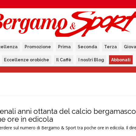
cellenza
Promozione
Prima
Seconda
Terza
Giova
Eccellenze orobiche
Il Caffè
I nostri Blog
Abbonati
enali anni ottanta del calcio bergamasco
e ore in edicola
dere sul numero di Bergamo & Sport tra poche ore in edicola. Il dir