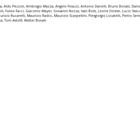
la
,
Aldo Pezzoli
,
Ambrogio Mazza
,
Angelo Finazzi
,
Antonio Danelli
,
Bruno Bonati
,
Dario
oli
,
Fulvio Facci
,
Giacomo Mayer
,
Giovanni Nozza
,
Ivan Bolis
,
Leone Foresti
,
Lucio Stac
urizio Bucarelli
,
Maurizio Radici
,
Maurizio Scarpellini
,
Piergiorgio Locatelli
,
Pietro Seri
ta
,
Tom Astolfi
,
Walter Bonati