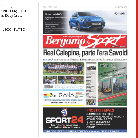
 Belloli
,
chetti
,
Luigi Rosa
,
na
,
Roby Crotti
,
LEGGI TUTTO