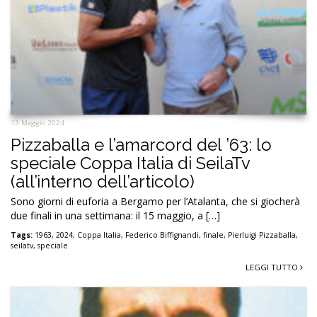
13 Maggio 2024
Pizzaballa e l’amarcord del ’63: lo
speciale Coppa Italia di SeilaTv
(all’interno dell’articolo)
Sono giorni di euforia a Bergamo per l’Atalanta, che si giocherà
due finali in una settimana: il 15 maggio, a […]
Tags:
1963
,
2024
,
Coppa Italia
,
Federico Biffignandi
,
finale
,
Pierluigi Pizzaballa
,
seilatv
,
speciale
LEGGI TUTTO