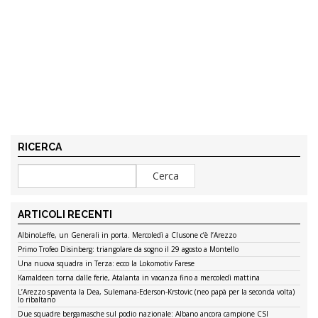
RICERCA
ARTICOLI RECENTI
AlbinoLeffe, un Generali in porta. Mercoledì a Clusone c’è l’Arezzo
Primo Trofeo Disinberg: triangolare da sogno il 29 agosto a Montello
Una nuova squadra in Terza: ecco la Lokomotiv Farese
Kamaldeen torna dalle ferie, Atalanta in vacanza fino a mercoledì mattina
L’Arezzo spaventa la Dea, Sulemana-Ederson-Krstovic (neo papà per la seconda volta)
lo ribaltano
Due squadre bergamasche sul podio nazionale: Albano ancora campione CSI