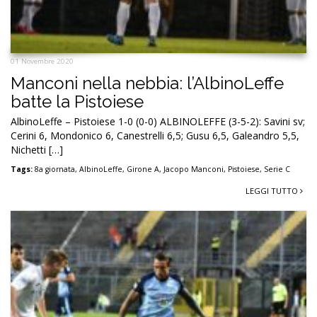
01 Novembre 2020
Manconi nella nebbia: l’AlbinoLeffe
batte la Pistoiese
AlbinoLeffe – Pistoiese 1-0 (0-0) ALBINOLEFFE (3-5-2): Savini sv;
Cerini 6, Mondonico 6, Canestrelli 6,5; Gusu 6,5, Galeandro 5,5,
Nichetti […]
Tags:
8a giornata
,
AlbinoLeffe
,
Girone A
,
Jacopo Manconi
,
Pistoiese
,
Serie C
LEGGI TUTTO