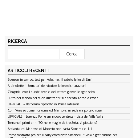
RICERCA
ARTICOLI RECENTI
Ederson in campo, test per Kolasinac: il sabato felice di Sarri
AlbinoLeffe, i formatori del vivaio e le loro dichiarazioni
Zingonia: ecco i quadri tecnici del settore giovanile agonistico
Lutto nel mondo del calcio dilettanti: si è spento Antonio Pavan
UFFICIALE – Berbenno ripescato in Prima categoria
Con l’Arezzo domenica come col Mantova: in sede e a porte chiuse
UFFICIALE – Lorenzo Poli è un nuovo centrocampista del Villa Valle
Tornano i primi anni ’90 nelle maglie da trasferta: vi piacciono?
Atalanta, col Mantova di Modesto non basta Samardzic: 1-1
Primo contratto pro per il baby esordiente Simonelli: “Gioia e gratitudine per