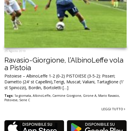
25 Agosto 2019
Ravasio-Giorgione, l’AlbinoLeffe vola
a Pistoia
Pistoiese – AlbinoLeffe 1-2 (0-2) PISTOIESE (3-5-2): Pisseri;
Dametto (24′ st Capellini),Terigi, Muscat; Valiani, Tartaglione (1’
st Spinozzi), Bordin, Bortoletti […]
Tags:
1a giornata
,
AlbinoLeffe
,
Carmine Giorgione
,
Girone A
,
Mario Ravasio
,
Pistoiese
,
Serie C
LEGGI TUTTO