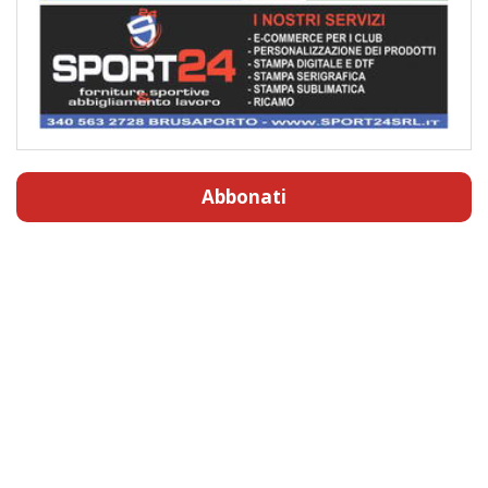
Abbonati