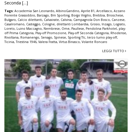
Seconda […]
Tags:
Accademia San Leonardo
,
AlbinoGandino
,
Aprile 81
,
Arcellasco
,
Azzano
Fiorente Grassobbio
,
Barzago
,
Bm Sporting
,
Borgo Virgilio
,
Brebbia
,
Brioschese
,
Bulgaro
,
Calcio dilettanti
,
Calvairate
,
Calvina
,
Campagnola Don Bosco
,
Canzese
,
Casalromano
,
Casteggio
,
Cologne
,
dilettanti Lombardia
,
Grosio
,
Inzago
,
Lograto
,
Loreto
,
Luino Maccagno
,
Nembrese
,
Ome
,
Paullese
,
Pendolina Parkhotel
,
play-
off Prima Categoria
,
Play-off Promozione
,
Play-off Seconda Categoria
,
Rhodense
,
Rivoltana
,
Romanengo
,
Senago
,
Spinese
,
Sporting Tlc
,
terzo turno play-off
,
Ticinia
,
Triestina 1946
,
Valera Fratta
,
Virtus Binasco
,
Volante Roncaro
LEGGI TUTTO