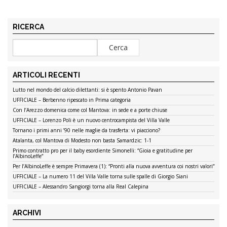
RICERCA
ARTICOLI RECENTI
Lutto nel mondo del calcio dilettanti: si è spento Antonio Pavan
UFFICIALE – Berbenno ripescato in Prima categoria
Con l’Arezzo domenica come col Mantova: in sede e a porte chiuse
UFFICIALE – Lorenzo Poli è un nuovo centrocampista del Villa Valle
Tornano i primi anni ’90 nelle maglie da trasferta: vi piacciono?
Atalanta, col Mantova di Modesto non basta Samardzic: 1-1
Primo contratto pro per il baby esordiente Simonelli: “Gioia e gratitudine per
l’AlbinoLeffe”
Per l’AlbinoLeffe è sempre Primavera (1): “Pronti alla nuova avventura coi nostri valori”
UFFICIALE – La numero 11 del Villa Valle torna sulle spalle di Giorgio Siani
UFFICIALE – Alessandro Sangiorgi torna alla Real Calepina
ARCHIVI