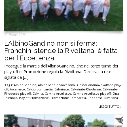
21 Maggio 2016
L’AlbinoGandino non si ferma:
Franchini stende la Rivoltana, è fatta
per l’Eccellenza!
Prosegue la marcia dell’AlbinoGandino, che nel terzo turno dei
play-off di Promozione regola la Rivoltana. Decisiva la rete
siglata da […]
Tags:
AlbinoGandino
,
AlbinoGandino-Rivoltana
,
AlbinoGandino-Rivoltana play-
off
,
Arcellasco
,
Calcio Lombardia
,
Calvairate
,
Calvairate-Rhodense
,
Calvairate-
Rhodense play-off
,
Calvina
,
Calvina-Arcellasco
,
Calvina-Arcellasco play-off
,
Orsa
Trismoka
,
Play-off Promozione
,
Promozione Lombardia
,
Rhodense
,
Rivoltana
LEGGI TUTTO