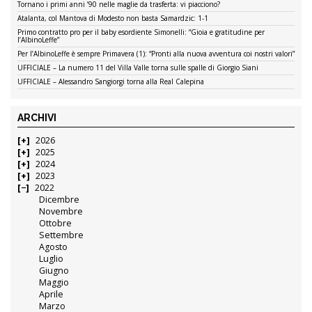
Tornano i primi anni ’90 nelle maglie da trasferta: vi piacciono?
Atalanta, col Mantova di Modesto non basta Samardzic: 1-1
Primo contratto pro per il baby esordiente Simonelli: “Gioia e gratitudine per
l’AlbinoLeffe”
Per l’AlbinoLeffe è sempre Primavera (1): “Pronti alla nuova avventura coi nostri valori”
UFFICIALE – La numero 11 del Villa Valle torna sulle spalle di Giorgio Siani
UFFICIALE – Alessandro Sangiorgi torna alla Real Calepina
ARCHIVI
2026
2025
2024
2023
2022
Dicembre
Novembre
Ottobre
Settembre
Agosto
Luglio
Giugno
Maggio
Aprile
Marzo