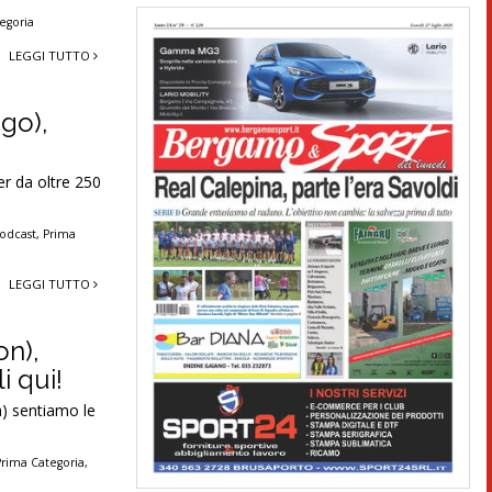
egoria
LEGGI TUTTO
ngo),
r da oltre 250
odcast
,
Prima
LEGGI TUTTO
on),
i qui!
a) sentiamo le
Prima Categoria
,