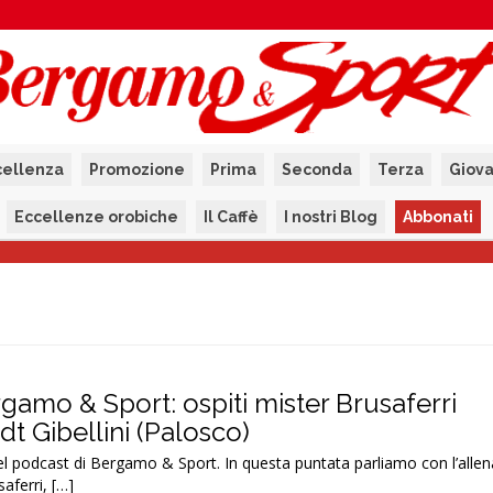
cellenza
Promozione
Prima
Seconda
Terza
Giova
Eccellenze orobiche
Il Caffè
I nostri Blog
Abbonati
rgamo & Sport: ospiti mister Brusaferri
dt Gibellini (Palosco)
el podcast di Bergamo & Sport. In questa puntata parliamo con l’allen
aferri, […]