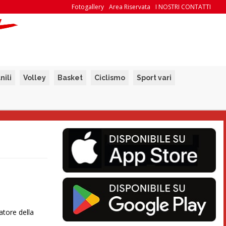
Fotogallery
Area Riservata
I NOSTRI CONTATTI
nili
Volley
Basket
Ciclismo
Sport vari
atore della