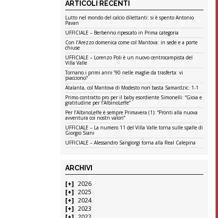
ARTICOLI RECENTI
Lutto nel mondo del calcio dilettanti: si è spento Antonio
Pavan
UFFICIALE – Berbenno ripescato in Prima categoria
Con l’Arezzo domenica come col Mantova: in sede e a porte
chiuse
UFFICIALE – Lorenzo Poli è un nuovo centrocampista del
Villa Valle
Tornano i primi anni ’90 nelle maglie da trasferta: vi
piacciono?
Atalanta, col Mantova di Modesto non basta Samardzic: 1-1
Primo contratto pro per il baby esordiente Simonelli: “Gioia e
gratitudine per l’AlbinoLeffe”
Per l’AlbinoLeffe è sempre Primavera (1): “Pronti alla nuova
avventura coi nostri valori”
UFFICIALE – La numero 11 del Villa Valle torna sulle spalle di
Giorgio Siani
UFFICIALE – Alessandro Sangiorgi torna alla Real Calepina
ARCHIVI
2026
2025
2024
2023
2022