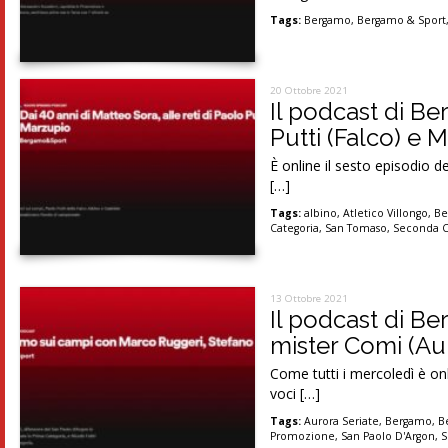
Tags:
Bergamo
,
Bergamo & Sport
20 Ottobre 2021
Il podcast di Be
Putti (Falco) e
È online il sesto episodio
[…]
Tags:
albino
,
Atletico Villongo
,
Be
Categoria
,
San Tomaso
,
Seconda C
13 Ottobre 2021
Il podcast di B
mister Comi (Aur
Come tutti i mercoledì è on
voci […]
Tags:
Aurora Seriate
,
Bergamo
,
B
Promozione
,
San Paolo D'Argon
,
S