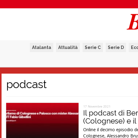
Atalanta
Attualità
Serie C
Serie D
Ec
podcast
17 Novembre 2021
Il podcast di Be
(Colognese) e il 
Online il decimo episodio d
Colognese, Alessandro Brus