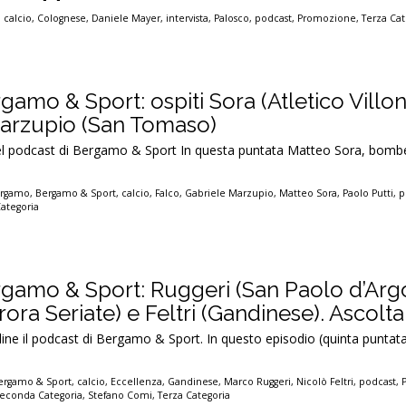
,
calcio
,
Colognese
,
Daniele Mayer
,
intervista
,
Palosco
,
podcast
,
Promozione
,
Terza Cat
rgamo & Sport: ospiti Sora (Atletico Villo
 Marzupio (San Tomaso)
 del podcast di Bergamo & Sport In questa puntata Matteo Sora, bombe
rgamo
,
Bergamo & Sport
,
calcio
,
Falco
,
Gabriele Marzupio
,
Matteo Sora
,
Paolo Putti
,
p
ategoria
ergamo & Sport: Ruggeri (San Paolo d’Arg
ora Seriate) e Feltri (Gandinese). Ascoltal
line il podcast di Bergamo & Sport. In questo episodio (quinta puntat
ergamo & Sport
,
calcio
,
Eccellenza
,
Gandinese
,
Marco Ruggeri
,
Nicolò Feltri
,
podcast
,
econda Categoria
,
Stefano Comi
,
Terza Categoria