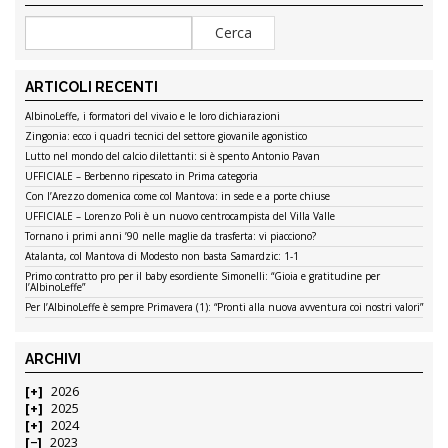
ARTICOLI RECENTI
AlbinoLeffe, i formatori del vivaio e le loro dichiarazioni
Zingonia: ecco i quadri tecnici del settore giovanile agonistico
Lutto nel mondo del calcio dilettanti: si è spento Antonio Pavan
UFFICIALE – Berbenno ripescato in Prima categoria
Con l’Arezzo domenica come col Mantova: in sede e a porte chiuse
UFFICIALE – Lorenzo Poli è un nuovo centrocampista del Villa Valle
Tornano i primi anni ’90 nelle maglie da trasferta: vi piacciono?
Atalanta, col Mantova di Modesto non basta Samardzic: 1-1
Primo contratto pro per il baby esordiente Simonelli: “Gioia e gratitudine per
l’AlbinoLeffe”
Per l’AlbinoLeffe è sempre Primavera (1): “Pronti alla nuova avventura coi nostri valori”
ARCHIVI
2026
2025
2024
2023