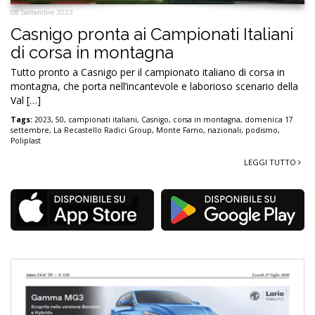
08 Settembre 2023
Casnigo pronta ai Campionati Italiani
di corsa in montagna
Tutto pronto a Casnigo per il campionato italiano di corsa in
montagna, che porta nell’incantevole e laborioso scenario della
Val […]
Tags:
2023
,
50
,
campionati italiani
,
Casnigo
,
corsa in montagna
,
domenica 17
settembre
,
La Recastello Radici Group
,
Monte Farno
,
nazionali
,
podismo
,
Poliplast
LEGGI TUTTO