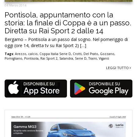
04 Marzo 2014
Pontisola, appuntamento con la
storia: la finale di Coppa è a un passo.
Diretta su Rai Sport 2 dalle 14
Bergamo – Pontisola a un passo dal sogno. Nel pomeriggio di
oggi (ore 14, diretta tv su Rai Sport 2) […]
Tags:
Arezzo
,
calcio
,
Coppa Italia Serie D
,
Crotti
,
Del Prato
,
Gozzano
,
Pomigliano
,
Pontisola
,
Rai Sport 2
,
Salandra
,
Serie D
,
Traini
,
Viganò
LEGGI TUTTO