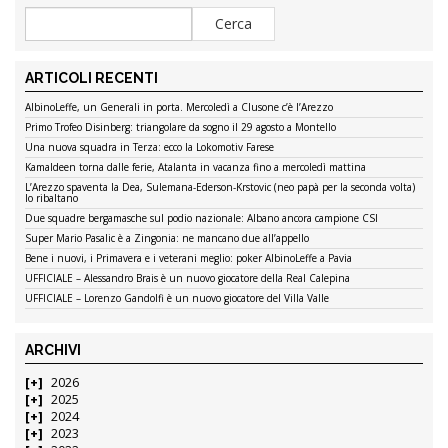
ARTICOLI RECENTI
AlbinoLeffe, un Generali in porta. Mercoledì a Clusone c’è l’Arezzo
Primo Trofeo Disinberg: triangolare da sogno il 29 agosto a Montello
Una nuova squadra in Terza: ecco la Lokomotiv Farese
Kamaldeen torna dalle ferie, Atalanta in vacanza fino a mercoledì mattina
L’Arezzo spaventa la Dea, Sulemana-Ederson-Krstovic (neo papà per la seconda volta)
lo ribaltano
Due squadre bergamasche sul podio nazionale: Albano ancora campione CSI
Super Mario Pasalic è a Zingonia: ne mancano due all’appello
Bene i nuovi, i Primavera e i veterani meglio: poker AlbinoLeffe a Pavia
UFFICIALE – Alessandro Brais è un nuovo giocatore della Real Calepina
UFFICIALE – Lorenzo Gandolfi è un nuovo giocatore del Villa Valle
ARCHIVI
2026
2025
2024
2023