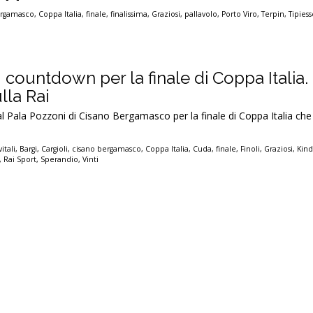
ergamasco
,
Coppa Italia
,
finale
,
finalissima
,
Graziosi
,
pallavolo
,
Porto Viro
,
Terpin
,
Tipies
, countdown per la finale di Coppa Italia.
ulla Rai
 al Pala Pozzoni di Cisano Bergamasco per la finale di Coppa Italia che
itali
,
Bargi
,
Cargioli
,
cisano bergamasco
,
Coppa Italia
,
Cuda
,
finale
,
Finoli
,
Graziosi
,
Kind
,
Rai Sport
,
Sperandio
,
Vinti