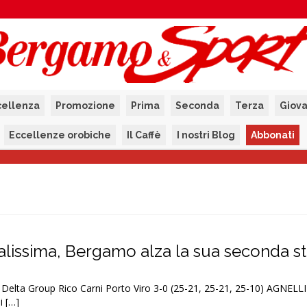
cellenza
Promozione
Prima
Seconda
Terza
Giova
Eccellenze orobiche
Il Caffè
I nostri Blog
Abbonati
nalissima, Bergamo alza la sua seconda st
 Delta Group Rico Carni Porto Viro 3-0 (25-21, 25-21, 25-10) AGNELL
i […]