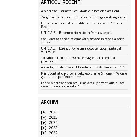
ARTICOLI RECENTI
AlbinoLeffe, i formatori del vivaio e le loro dichiarazioni
Zingonia: ecco i quadri tecnici del settore giovanile agonistico
Lutto nel mondo del calcio dilettanti: si è spento Antonio
Pavan
UFFICIALE – Berbenno ripescato in Prima categoria
Con l’Arezzo domenica come col Mantova: in sede e a porte
chiuse
UFFICIALE – Lorenzo Poli è un nuovo centrocampista del
Villa Valle
Tornano i primi anni ’90 nelle maglie da trasferta: vi
piacciono?
Atalanta, col Mantova di Modesto non basta Samardzic: 1-1
Primo contratto pro per il baby esordiente Simonelli: “Gioia e
gratitudine per l’AlbinoLeffe”
Per l’AlbinoLeffe è sempre Primavera (1): “Pronti alla nuova
avventura coi nostri valori”
ARCHIVI
2026
2025
2024
2023
2022