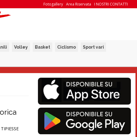
Fotogallery
Area Riservata
I NOSTRI CONTATTI
nili
Volley
Basket
Ciclismo
Sport vari
orica
I TIPIESSE