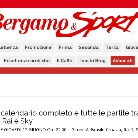
cellenza
Promozione
Prima
Seconda
Terza
Giova
Eccellenze orobiche
Il Caffè
I nostri Blog
Abbonati
l calendario completo e tutte le partite 
a Rai e Sky
GIOVEDI 12 GIUGNO Ore 22.00 – Girone A: Brasile-Croazia, Rai 1, 