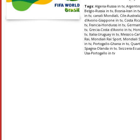
Tags:
Algeria-Russia in tv
,
Argentin
Belgio-Russia in tv
,
Bosnia-Iran in t
in tv
,
canali Mondiali
,
Cile-Australi
d'Avorio-Giappone in tv
,
Costa Rica
tv
,
Francia-Honduras in tv
,
Germani
tv
,
Grecia-Costa d'Avorio in tv
,
Hon
tv
,
Italia-Uruguay in tv
,
Messico-Ca
Rai
,
Mondiali Rai Sport
,
Mondiali 
in tv
,
Portogallo-Ghana in tv
,
Quart
Spagna-Olanda in tv
,
Svizzera-Ecua
Usa-Portogallo in tv