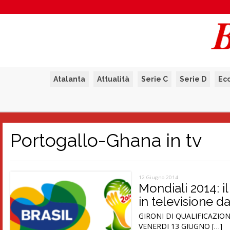
Atalanta
Attualità
Serie C
Serie D
Ec
Portogallo-Ghana in tv
12 Giugno 2014
Mondiali 2014: i
in televisione d
GIRONI DI QUALIFICAZIONE 
VENERDI 13 GIUGNO […]