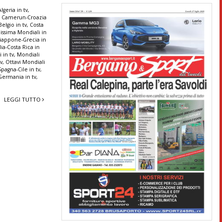
lgeria in tv
,
,
Camerun-Croazia
elgio in tv
,
Costa
lissima Mondiali in
iappone-Grecia in
alia-Costa Rica in
 in tv
,
Mondiali
tv
,
Ottavi Mondiali
Spagna-Cile in tv
,
Germania in tv
,
LEGGI TUTTO