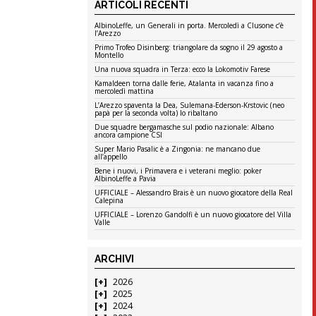
ARTICOLI RECENTI
AlbinoLeffe, un Generali in porta. Mercoledì a Clusone c’è
l’Arezzo
Primo Trofeo Disinberg: triangolare da sogno il 29 agosto a
Montello
Una nuova squadra in Terza: ecco la Lokomotiv Farese
Kamaldeen torna dalle ferie, Atalanta in vacanza fino a
mercoledì mattina
L’Arezzo spaventa la Dea, Sulemana-Ederson-Krstovic (neo
papà per la seconda volta) lo ribaltano
Due squadre bergamasche sul podio nazionale: Albano
ancora campione CSI
Super Mario Pasalic è a Zingonia: ne mancano due
all’appello
Bene i nuovi, i Primavera e i veterani meglio: poker
AlbinoLeffe a Pavia
UFFICIALE – Alessandro Brais è un nuovo giocatore della Real
Calepina
UFFICIALE – Lorenzo Gandolfi è un nuovo giocatore del Villa
Valle
ARCHIVI
2026
2025
2024