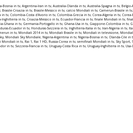
a-Bosnia in tv
,
Argentina-Iran in tv
,
Australia-Olanda in tv
,
Australia-Spagna in tv
,
Belgio-A
v
,
Brasile-Croazia in tv
,
Brasile-Messico in tv
,
calcio Mondiali in tv
,
Camerun-Brasile in tv
a in tv
,
Colombia-Costa d'Avorio in tv
,
Colombia-Grecia in tv
,
Corea-Algeria in tv
,
Corea-B
-Inghilterra in tv
,
Croazia-Messico in tv
,
Ecuador-Francia in tv
,
finale Mondiali in tv
,
fina
a-Ghana in tv
,
Germania-Portogallo in tv
,
Ghana-Usa in tv
,
Giappone-Colombia in tv
,
G
duras-Ecuador in tv
,
Honduras-Svizzera in tv
,
Inghilterra-Italia in tv
,
Iran-Nigeria in tv
,
It
merun in tv
,
Mondiali 2014 in tv
,
Mondiali Brasile in tv
,
Mondiali in televisione
,
Mondiali
Sky
,
Mondiali Sky Mondiale
,
Nigeria-Argentina in tv
,
Nigeria-Bosnia in tv
,
Olanda-Cile in 
i Mondiali in tv
,
Rai 1
,
Rai 1 HD
,
Russia-Corea in tv
,
semifinali Mondiali in tv
,
Sky Sport
,
dor in tv
,
Svizzera-Francia in tv
,
Uruguay-Costa Rica in tv
,
Uruguay-Inghilterra in tv
,
Usa-