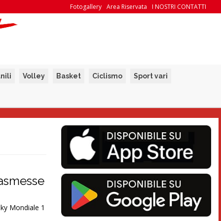
Fotogallery
Area Riservata
I NOSTRI CONTATTI
nili
Volley
Basket
Ciclismo
Sport vari
trasmesse
Sky Mondiale 1