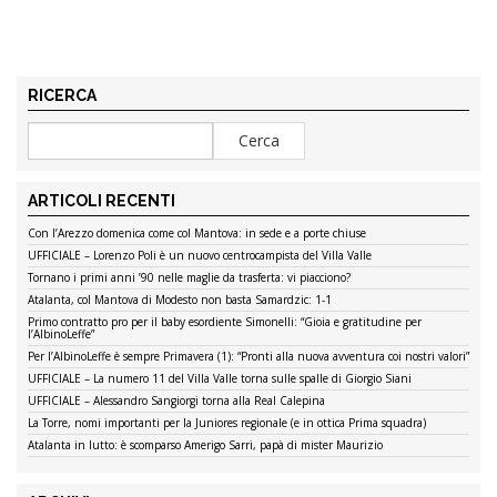
RICERCA
ARTICOLI RECENTI
Con l’Arezzo domenica come col Mantova: in sede e a porte chiuse
UFFICIALE – Lorenzo Poli è un nuovo centrocampista del Villa Valle
Tornano i primi anni ’90 nelle maglie da trasferta: vi piacciono?
Atalanta, col Mantova di Modesto non basta Samardzic: 1-1
Primo contratto pro per il baby esordiente Simonelli: “Gioia e gratitudine per
l’AlbinoLeffe”
Per l’AlbinoLeffe è sempre Primavera (1): “Pronti alla nuova avventura coi nostri valori”
UFFICIALE – La numero 11 del Villa Valle torna sulle spalle di Giorgio Siani
UFFICIALE – Alessandro Sangiorgi torna alla Real Calepina
La Torre, nomi importanti per la Juniores regionale (e in ottica Prima squadra)
Atalanta in lutto: è scomparso Amerigo Sarri, papà di mister Maurizio