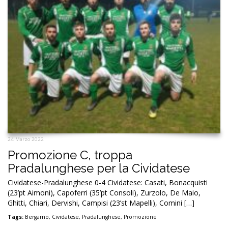
24 Marzo 2022
Promozione C, troppa
Pradalunghese per la Cividatese
Cividatese-Pradalunghese 0-4 Cividatese: Casati, Bonacquisti
(23’pt Aimoni), Capoferri (35’pt Consoli), Zurzolo, De Maio,
Ghitti, Chiari, Dervishi, Campisi (23’st Mapelli), Comini […]
Tags:
Bergamo
,
Cividatese
,
Pradalunghese
,
Promozione