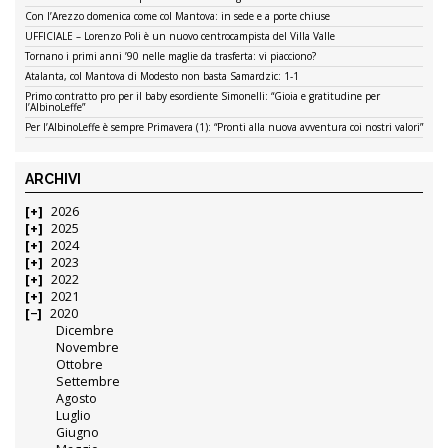
Con l’Arezzo domenica come col Mantova: in sede e a porte chiuse
UFFICIALE – Lorenzo Poli è un nuovo centrocampista del Villa Valle
Tornano i primi anni ’90 nelle maglie da trasferta: vi piacciono?
Atalanta, col Mantova di Modesto non basta Samardzic: 1-1
Primo contratto pro per il baby esordiente Simonelli: “Gioia e gratitudine per
l’AlbinoLeffe”
Per l’AlbinoLeffe è sempre Primavera (1): “Pronti alla nuova avventura coi nostri valori”
ARCHIVI
2026
2025
2024
2023
2022
2021
2020
Dicembre
Novembre
Ottobre
Settembre
Agosto
Luglio
Giugno