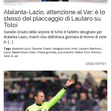
23 Giugno 2020
Atalanta-Lazio, attenzione al Var: è lo
stesso del placcaggio di Lautaro su
Toloi
Daniele Orsato della sezione di Schio è l’arbitro designato per
Atalanta-Lazio, match clou dell’ottava giornata di ritorno di serie
A, […]
Tags:
Atalanta-Lazio
,
Daniele Orsato
,
designazione
,
Inter
,
Lautaro Martinez
,
Lazio
,
Massimiliano Irrati
,
Ottava giornata
,
precedente
,
Rafael Toloi
,
Ritorno
,
Serie A
,
var
LEGGI TUTTO