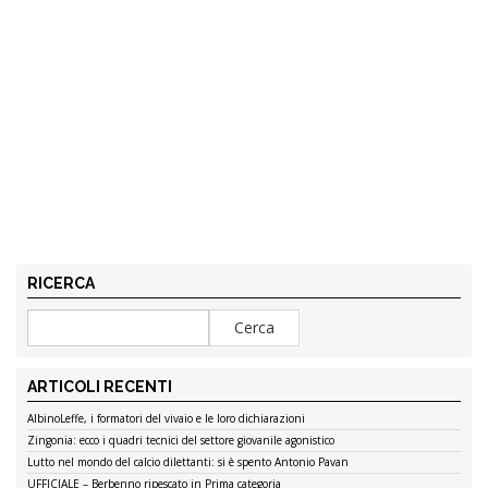
RICERCA
ARTICOLI RECENTI
AlbinoLeffe, i formatori del vivaio e le loro dichiarazioni
Zingonia: ecco i quadri tecnici del settore giovanile agonistico
Lutto nel mondo del calcio dilettanti: si è spento Antonio Pavan
UFFICIALE – Berbenno ripescato in Prima categoria