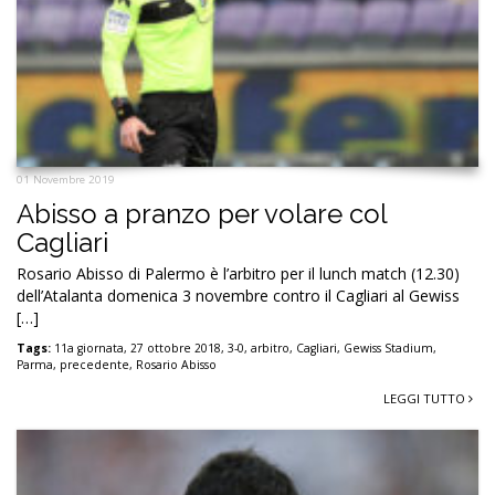
01 Novembre 2019
Abisso a pranzo per volare col
Cagliari
Rosario Abisso di Palermo è l’arbitro per il lunch match (12.30)
dell’Atalanta domenica 3 novembre contro il Cagliari al Gewiss
[…]
Tags:
11a giornata
,
27 ottobre 2018
,
3-0
,
arbitro
,
Cagliari
,
Gewiss Stadium
,
Parma
,
precedente
,
Rosario Abisso
LEGGI TUTTO