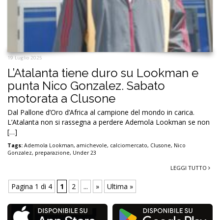
19 Luglio 2025
L’Atalanta tiene duro su Lookman e
punta Nico Gonzalez. Sabato
motorata a Clusone
Dal Pallone d’Oro d’Africa al campione del mondo in carica.
L’Atalanta non si rassegna a perdere Ademola Lookman se non
[…]
Tags:
Ademola Lookman
,
amichevole
,
calciomercato
,
Clusone
,
Nico
Gonzalez
,
preparazione
,
Under 23
LEGGI TUTTO
Pagina 1 di 4
1
2
...
»
Ultima »