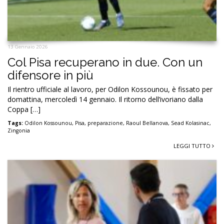
13 Gennaio 2026
Col Pisa recuperano in due. Con un
difensore in più
Il rientro ufficiale al lavoro, per Odilon Kossounou, è fissato per
domattina, mercoledì 14 gennaio. Il ritorno dell’ivoriano dalla
Coppa […]
Tags:
Odilon Kossounou
,
Pisa
,
preparazione
,
Raoul Bellanova
,
Sead Kolasinac
,
Zingonia
LEGGI TUTTO