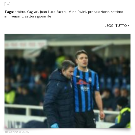
[…]
Tags:
arbitro
,
Cagliari
,
Juan Luca Sacchi
,
Mino Favini
,
preparazione
,
settimo
anniversario
,
settore giovanile
LEGGI TUTTO
18 Gennaio 2026