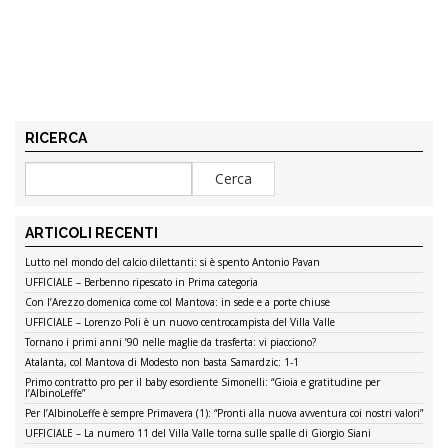
RICERCA
ARTICOLI RECENTI
Lutto nel mondo del calcio dilettanti: si è spento Antonio Pavan
UFFICIALE – Berbenno ripescato in Prima categoria
Con l’Arezzo domenica come col Mantova: in sede e a porte chiuse
UFFICIALE – Lorenzo Poli è un nuovo centrocampista del Villa Valle
Tornano i primi anni ’90 nelle maglie da trasferta: vi piacciono?
Atalanta, col Mantova di Modesto non basta Samardzic: 1-1
Primo contratto pro per il baby esordiente Simonelli: “Gioia e gratitudine per
l’AlbinoLeffe”
Per l’AlbinoLeffe è sempre Primavera (1): “Pronti alla nuova avventura coi nostri valori”
UFFICIALE – La numero 11 del Villa Valle torna sulle spalle di Giorgio Siani