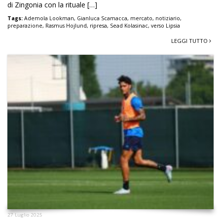
di Zingonia con la rituale […]
Tags:
Ademola Lookman
,
Gianluca Scamacca
,
mercato
,
notiziario
,
preparazione
,
Rasmus Hojlund
,
ripresa
,
Sead Kolasinac
,
verso Lipsia
LEGGI TUTTO
27 Luglio 2025