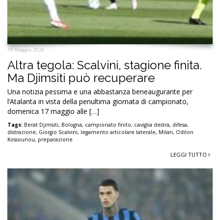
13 Maggio 2026
Altra tegola: Scalvini, stagione finita.
Ma Djimsiti può recuperare
Una notizia pessima e una abbastanza beneaugurante per
l’Atalanta in vista della penultima giornata di campionato,
domenica 17 maggio alle […]
Tags:
Berat Djimsiti
,
Bologna
,
campionato finito
,
caviglia destra
,
difesa
,
distrazione
,
Giorgio Scalvini
,
legamento articolare laterale
,
Milan
,
Odilon
Kossounou
,
preparazione
LEGGI TUTTO