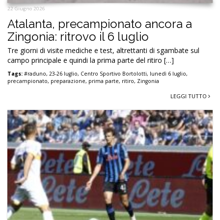
22 Giugno 2026
Atalanta, precampionato ancora a
Zingonia: ritrovo il 6 luglio
Tre giorni di visite mediche e test, altrettanti di sgambate sul
campo principale e quindi la prima parte del ritiro […]
Tags:
#raduno
,
23-26 luglio
,
Centro Sportivo Bortolotti
,
lunedì 6 luglio
,
precampionato
,
preparazione
,
prima parte
,
ritiro
,
Zingonia
LEGGI TUTTO