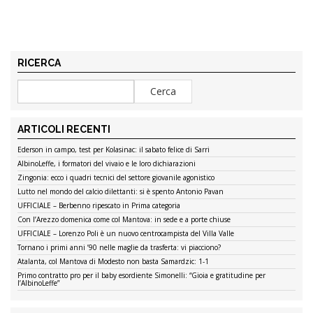
RICERCA
ARTICOLI RECENTI
Ederson in campo, test per Kolasinac: il sabato felice di Sarri
AlbinoLeffe, i formatori del vivaio e le loro dichiarazioni
Zingonia: ecco i quadri tecnici del settore giovanile agonistico
Lutto nel mondo del calcio dilettanti: si è spento Antonio Pavan
UFFICIALE – Berbenno ripescato in Prima categoria
Con l’Arezzo domenica come col Mantova: in sede e a porte chiuse
UFFICIALE – Lorenzo Poli è un nuovo centrocampista del Villa Valle
Tornano i primi anni ’90 nelle maglie da trasferta: vi piacciono?
Atalanta, col Mantova di Modesto non basta Samardzic: 1-1
Primo contratto pro per il baby esordiente Simonelli: “Gioia e gratitudine per
l’AlbinoLeffe”