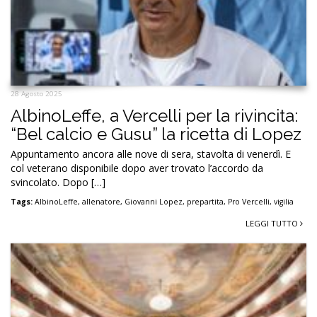
28 Agosto 2025
AlbinoLeffe, a Vercelli per la rivincita:
“Bel calcio e Gusu” la ricetta di Lopez
Appuntamento ancora alle nove di sera, stavolta di venerdì. E
col veterano disponibile dopo aver trovato l’accordo da
svincolato. Dopo […]
Tags:
AlbinoLeffe
,
allenatore
,
Giovanni Lopez
,
prepartita
,
Pro Vercelli
,
vigilia
LEGGI TUTTO