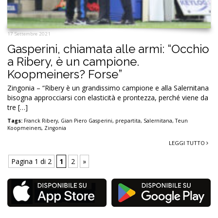
17 Settembre 2021
Gasperini, chiamata alle armi: “Occhio
a Ribery, è un campione.
Koopmeiners? Forse”
Zingonia – “Ribery è un grandissimo campione e alla Salernitana
bisogna approcciarsi con elasticità e prontezza, perché viene da
tre […]
Tags:
Franck Ribery
,
Gian Piero Gasperini
,
prepartita
,
Salernitana
,
Teun
Koopmeiners
,
Zingonia
LEGGI TUTTO
Pagina 1 di 2
1
2
»