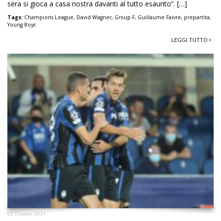
sera si gioca a casa nostra davanti al tutto esaurito”. […]
Tags:
Champions League
,
David Wagner
,
Group F
,
Guillaume Faivre
,
prepartita
,
Young Boys
LEGGI TUTTO
02 Ottobre 2021