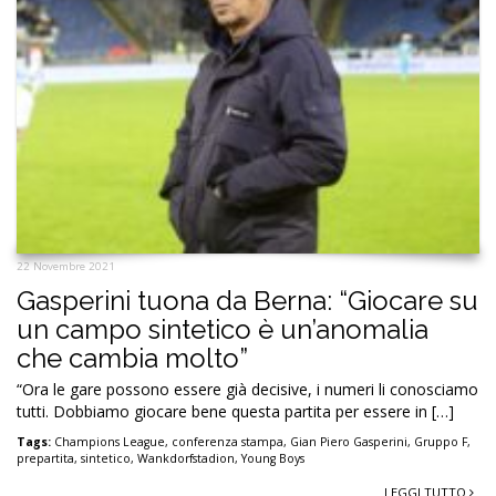
22 Novembre 2021
Gasperini tuona da Berna: “Giocare su
un campo sintetico è un’anomalia
che cambia molto”
“Ora le gare possono essere già decisive, i numeri li conosciamo
tutti. Dobbiamo giocare bene questa partita per essere in […]
Tags:
Champions League
,
conferenza stampa
,
Gian Piero Gasperini
,
Gruppo F
,
prepartita
,
sintetico
,
Wankdorfstadion
,
Young Boys
LEGGI TUTTO