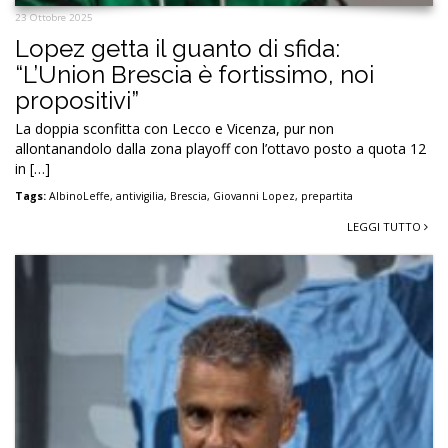
23 Ottobre 2025
Lopez getta il guanto di sfida:
“L’Union Brescia è fortissimo, noi
propositivi”
La doppia sconfitta con Lecco e Vicenza, pur non
allontanandolo dalla zona playoff con l’ottavo posto a quota 12
in […]
Tags:
AlbinoLeffe
,
antivigilia
,
Brescia
,
Giovanni Lopez
,
prepartita
LEGGI TUTTO