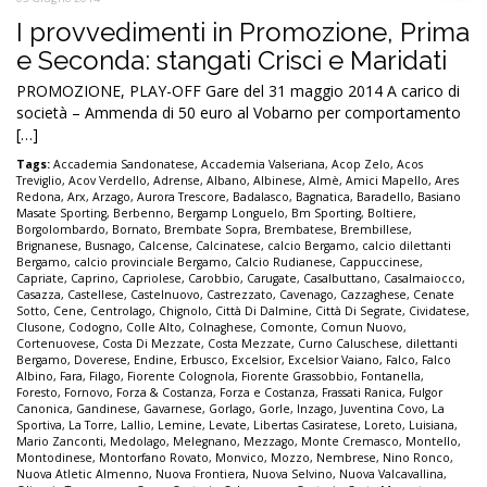
I provvedimenti in Promozione, Prima
e Seconda: stangati Crisci e Maridati
PROMOZIONE, PLAY-OFF Gare del 31 maggio 2014 A carico di
società – Ammenda di 50 euro al Vobarno per comportamento
[…]
Tags:
Accademia Sandonatese
,
Accademia Valseriana
,
Acop Zelo
,
Acos
Treviglio
,
Acov Verdello
,
Adrense
,
Albano
,
Albinese
,
Almè
,
Amici Mapello
,
Ares
Redona
,
Arx
,
Arzago
,
Aurora Trescore
,
Badalasco
,
Bagnatica
,
Baradello
,
Basiano
Masate Sporting
,
Berbenno
,
Bergamp Longuelo
,
Bm Sporting
,
Boltiere
,
Borgolombardo
,
Bornato
,
Brembate Sopra
,
Brembatese
,
Brembillese
,
Brignanese
,
Busnago
,
Calcense
,
Calcinatese
,
calcio Bergamo
,
calcio dilettanti
Bergamo
,
calcio provinciale Bergamo
,
Calcio Rudianese
,
Cappuccinese
,
Capriate
,
Caprino
,
Capriolese
,
Carobbio
,
Carugate
,
Casalbuttano
,
Casalmaiocco
,
Casazza
,
Castellese
,
Castelnuovo
,
Castrezzato
,
Cavenago
,
Cazzaghese
,
Cenate
Sotto
,
Cene
,
Centrolago
,
Chignolo
,
Città Di Dalmine
,
Città Di Segrate
,
Cividatese
,
Clusone
,
Codogno
,
Colle Alto
,
Colnaghese
,
Comonte
,
Comun Nuovo
,
Cortenuovese
,
Costa Di Mezzate
,
Costa Mezzate
,
Curno Caluschese
,
dilettanti
Bergamo
,
Doverese
,
Endine
,
Erbusco
,
Excelsior
,
Excelsior Vaiano
,
Falco
,
Falco
Albino
,
Fara
,
Filago
,
Fiorente Colognola
,
Fiorente Grassobbio
,
Fontanella
,
Foresto
,
Fornovo
,
Forza & Costanza
,
Forza e Costanza
,
Frassati Ranica
,
Fulgor
Canonica
,
Gandinese
,
Gavarnese
,
Gorlago
,
Gorle
,
Inzago
,
Juventina Covo
,
La
Sportiva
,
La Torre
,
Lallio
,
Lemine
,
Levate
,
Libertas Casiratese
,
Loreto
,
Luisiana
,
Mario Zanconti
,
Medolago
,
Melegnano
,
Mezzago
,
Monte Cremasco
,
Montello
,
Montodinese
,
Montorfano Rovato
,
Monvico
,
Mozzo
,
Nembrese
,
Nino Ronco
,
Nuova Atletic Almenno
,
Nuova Frontiera
,
Nuova Selvino
,
Nuova Valcavallina
,