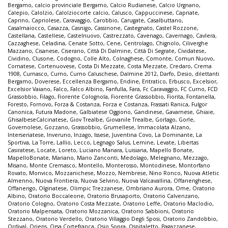
Bergamo
,
calcio provinciale Bergamo
,
Calcio Rudianese
,
Calcio Urgnano
,
Calepio
,
Calolzio
,
Calolziocorte calcio
,
Calusco
,
Cappuccinese
,
Capriate
,
Caprino
,
Capriolese
,
Caravaggio
,
Carobbio
,
Carugate
,
Casalbuttano
,
Casalmaiocco
,
Casazza
,
Casnigo
,
Cassinone
,
Castegnato
,
Castel Rozzone
,
Castellana
,
Castellese
,
Castelnuovo
,
Castrezzato
,
Cavenago
,
Cavernago
,
Cavlera
,
Cazzaghese
,
Celadina
,
Cenate Sotto
,
Cene
,
Centrolago
,
Chignolo
,
Ciliverghe
Mazzano
,
Cisanese
,
Ciserano
,
Città Di Dalmine
,
Città Di Segrate
,
Cividatese
,
Cividino
,
Clusone
,
Codogno
,
Colle Alto
,
Colnaghese
,
Comonte
,
Comun Nuovo
,
Cornatese
,
Cortenuovese
,
Costa Di Mezzate
,
Costa Mezzate
,
Credaro
,
Crema
1908
,
Curnasco
,
Curno
,
Curno Caluschese
,
Dalmine 2012
,
Darfo
,
Desio
,
dilettanti
Bergamo
,
Doverese
,
Eccellenza Bergamo
,
Endine
,
Entratico
,
Erbusco
,
Excelsior
,
Excelsior Vaiano
,
Falco
,
Falco Albino
,
Fanfulla
,
Fara
,
Fc Caravaggio
,
FC Curno
,
FCD
Grassobbio
,
Filago
,
Fiorente Colognola
,
Fiorente Grassobbio
,
Fiorita
,
Fontanella
,
Foresto
,
Fornovo
,
Forza & Costanza
,
Forza e Costanza
,
Frassati Ranica
,
Fulgor
Canonica
,
Futura Madone
,
Galbiatese Oggiono
,
Gandinese
,
Gavarnese
,
Ghiaie
,
GhisalbeseCalcinatese
,
Giov Trealbe
,
Giovanile Trealbe
,
Gorlago
,
Gorle
,
Governolese
,
Gozzano
,
Grassobbio
,
Grumellese
,
Immacolata Alzano
,
Interseriatese
,
Inveruno
,
Inzago
,
Issese
,
Juventina Covo
,
La Dominante
,
La
Sportiva
,
La Torre
,
Lallio
,
Lecco
,
Legnago Salus
,
Lemine
,
Levate
,
Libertas
Casiratese
,
Locate
,
Loreto
,
Luciano Manara
,
Luisiana
,
Mapello Bonate
,
MapelloBonate
,
Mariano
,
Mario Zanconti
,
Medolago
,
Melegnano
,
Mezzago
,
Misano
,
Monte Cremasco
,
Montello
,
Monterosso
,
Montodinese
,
Montorfano
Rovato
,
Monvico
,
Mozzanichese
,
Mozzo
,
Nembrese
,
Nino Ronco
,
Nuova Atletic
Almenno
,
Nuova Frontiera
,
Nuova Selvino
,
Nuova Valcavallina
,
Offanenghese
,
Offanengo
,
Olginatese
,
Olimpic Trezzanese
,
Ombriano Aurora
,
Ome
,
Oratorio
Albino
,
Oratorio Boccaleone
,
Oratorio Brusaporto
,
Oratorio Calvenzano
,
Oratorio Cologno
,
Oratorio Costa Mezzate
,
Oratorio Leffe
,
Oratorio Maclodio
,
Oratorio Malpensata
,
Oratorio Mozzanica
,
Oratorio Sabbioni
,
Oratorio
Stezzano
,
Oratorio Verdello
,
Oratorio Villaggio Degli Sposi
,
Oratorio Zandobbio
,
Ordival
,
Oriens
,
Orsa Cortefranca
,
Osio Sopra
,
Ospitaletto
,
Pagazzanese
,