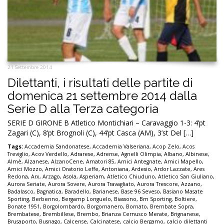
21 Settembre 2014
Dilettanti, i risultati delle partite di
domenica 21 settembre 2014 dalla
Serie D alla Terza categoria
SERIE D GIRONE B Atletico Montichiari – Caravaggio 1-3: 4’pt
Zagari (C), 8’pt Brognoli (C), 44’pt Casca (AM), 3’st Del […]
Tags:
Accademia Sandonatese
,
Accademia Valseriana
,
Acop Zelo
,
Acos
Treviglio
,
Acov Verdello
,
Adrarese
,
Adrense
,
Agnelli Olimpia
,
Albano
,
Albinese
,
Almè
,
Alzanese
,
AlzanoCene
,
Amatori 85
,
Amici Antegnate
,
Amici Mapello
,
Amici Mozzo
,
Amici Oratorio Leffe
,
Antoniana
,
Ardesio
,
Ardor Lazzate
,
Ares
Redona
,
Arx
,
Arzago
,
Asola
,
Asperiam
,
Atletico Chiuduno
,
Atletico San Giuliano
,
Aurora Seriate
,
Aurora Sovere
,
Aurora Travagliato
,
Aurora Trescore
,
Azzano
,
Badalasco
,
Bagnatica
,
Baradello
,
Barianese
,
Base 96 Seveso
,
Basiano Masate
Sporting
,
Berbenno
,
Bergamp Longuelo
,
Biassono
,
Bm Sporting
,
Boltiere
,
Bonate 1951
,
Borgolombardo
,
Borgomanero
,
Bornato
,
Brembate Sopra
,
Brembatese
,
Brembillese
,
Brembo
,
Brianza Cernusco Merate
,
Brignanese
,
Brusaporto
,
Busnago
,
Calcense
,
Calcinatese
,
calcio Bergamo
,
calcio dilettanti