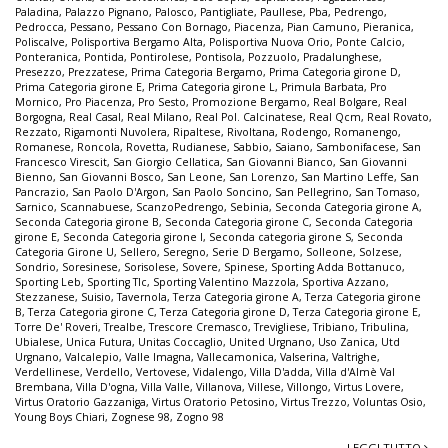
Paladina
,
Palazzo Pignano
,
Palosco
,
Pantigliate
,
Paullese
,
Pba
,
Pedrengo
,
Pedrocca
,
Pessano
,
Pessano Con Bornago
,
Piacenza
,
Pian Camuno
,
Pieranica
,
Poliscalve
,
Polisportiva Bergamo Alta
,
Polisportiva Nuova Orio
,
Ponte Calcio
,
Ponteranica
,
Pontida
,
Pontirolese
,
Pontisola
,
Pozzuolo
,
Pradalunghese
,
Presezzo
,
Prezzatese
,
Prima Categoria Bergamo
,
Prima Categoria girone D
,
Prima Categoria girone E
,
Prima Categoria girone L
,
Primula Barbata
,
Pro
Mornico
,
Pro Piacenza
,
Pro Sesto
,
Promozione Bergamo
,
Real Bolgare
,
Real
Borgogna
,
Real Casal
,
Real Milano
,
Real Pol. Calcinatese
,
Real Qcm
,
Real Rovato
,
Rezzato
,
Rigamonti Nuvolera
,
Ripaltese
,
Rivoltana
,
Rodengo
,
Romanengo
,
Romanese
,
Roncola
,
Rovetta
,
Rudianese
,
Sabbio
,
Saiano
,
Sambonifacese
,
San
Francesco Virescit
,
San Giorgio Cellatica
,
San Giovanni Bianco
,
San Giovanni
Bienno
,
San Giovanni Bosco
,
San Leone
,
San Lorenzo
,
San Martino Leffe
,
San
Pancrazio
,
San Paolo D'Argon
,
San Paolo Soncino
,
San Pellegrino
,
San Tomaso
,
Sarnico
,
Scannabuese
,
ScanzoPedrengo
,
Sebinia
,
Seconda Categoria girone A
,
Seconda Categoria girone B
,
Seconda Categoria girone C
,
Seconda Categoria
girone E
,
Seconda Categoria girone I
,
Seconda categoria girone S
,
Seconda
Categoria Girone U
,
Sellero
,
Seregno
,
Serie D Bergamo
,
Solleone
,
Solzese
,
Sondrio
,
Soresinese
,
Sorisolese
,
Sovere
,
Spinese
,
Sporting Adda Bottanuco
,
Sporting Leb
,
Sporting Tlc
,
Sporting Valentino Mazzola
,
Sportiva Azzano
,
Stezzanese
,
Suisio
,
Tavernola
,
Terza Categoria girone A
,
Terza Categoria girone
B
,
Terza Categoria girone C
,
Terza Categoria girone D
,
Terza Categoria girone E
,
Torre De' Roveri
,
Trealbe
,
Trescore Cremasco
,
Trevigliese
,
Tribiano
,
Tribulina
,
Ubialese
,
Unica Futura
,
Unitas Coccaglio
,
United Urgnano
,
Uso Zanica
,
Utd
Urgnano
,
Valcalepio
,
Valle Imagna
,
Vallecamonica
,
Valserina
,
Valtrighe
,
Verdellinese
,
Verdello
,
Vertovese
,
Vidalengo
,
Villa D'adda
,
Villa d'Almè Val
Brembana
,
Villa D'ogna
,
Villa Valle
,
Villanova
,
Villese
,
Villongo
,
Virtus Lovere
,
Virtus Oratorio Gazzaniga
,
Virtus Oratorio Petosino
,
Virtus Trezzo
,
Voluntas Osio
,
Young Boys Chiari
,
Zognese 98
,
Zogno 98
LEGGI TUTTO