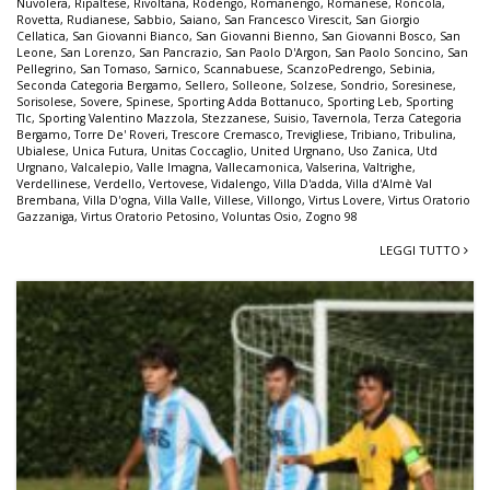
Nuvolera
,
Ripaltese
,
Rivoltana
,
Rodengo
,
Romanengo
,
Romanese
,
Roncola
,
Rovetta
,
Rudianese
,
Sabbio
,
Saiano
,
San Francesco Virescit
,
San Giorgio
Cellatica
,
San Giovanni Bianco
,
San Giovanni Bienno
,
San Giovanni Bosco
,
San
Leone
,
San Lorenzo
,
San Pancrazio
,
San Paolo D'Argon
,
San Paolo Soncino
,
San
Pellegrino
,
San Tomaso
,
Sarnico
,
Scannabuese
,
ScanzoPedrengo
,
Sebinia
,
Seconda Categoria Bergamo
,
Sellero
,
Solleone
,
Solzese
,
Sondrio
,
Soresinese
,
Sorisolese
,
Sovere
,
Spinese
,
Sporting Adda Bottanuco
,
Sporting Leb
,
Sporting
Tlc
,
Sporting Valentino Mazzola
,
Stezzanese
,
Suisio
,
Tavernola
,
Terza Categoria
Bergamo
,
Torre De' Roveri
,
Trescore Cremasco
,
Trevigliese
,
Tribiano
,
Tribulina
,
Ubialese
,
Unica Futura
,
Unitas Coccaglio
,
United Urgnano
,
Uso Zanica
,
Utd
Urgnano
,
Valcalepio
,
Valle Imagna
,
Vallecamonica
,
Valserina
,
Valtrighe
,
Verdellinese
,
Verdello
,
Vertovese
,
Vidalengo
,
Villa D'adda
,
Villa d'Almè Val
Brembana
,
Villa D'ogna
,
Villa Valle
,
Villese
,
Villongo
,
Virtus Lovere
,
Virtus Oratorio
Gazzaniga
,
Virtus Oratorio Petosino
,
Voluntas Osio
,
Zogno 98
LEGGI TUTTO