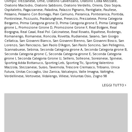
Olimpic Trezzanese
,
Ome
,
Oratorio Calvenzano
,
Oratorio Costa Mezzate
,
Oratorio Maclodio
,
Oratorio Sabbioni
,
Oratorio Verdello
,
Oriens
,
Osio Sopra
,
Ospitaletto
,
Pagazzanese
,
Paladina
,
Palazzo Pignano
,
Pantigliate
,
Paullese
,
Pessano
,
Pessano Con Bornago
,
Pian Camuno
,
Pieranica
,
Ponteranica
,
Pontida
,
Pontirolese
,
Pozzuolo
,
Pradalunghese
,
Presezzo
,
Prezzatese
,
Prima Categoria
Bergamo
,
Prima Categoria girone D
,
Prima Categoria girone E
,
Prima Categoria
girone L
,
Promozione Girone D
,
Promozione Girone F
,
Real Bolgare
,
Real
Borgogna
,
Real Casal
,
Real Pol. Calcinatese
,
Real Rovato
,
Ripaltese
,
Rodengo
,
Romanengo
,
Romanese
,
Roncola
,
Rovetta
,
Rudianese
,
Saiano
,
San Giorgio
Cellatica
,
San Giovanni Bianco
,
San Giovanni Bienno
,
San Giovanni Bosco
,
San
Lorenzo
,
San Pancrazio
,
San Paolo D'Argon
,
San Paolo Soncino
,
San Pellegrino
,
Scannabuese
,
Sebinia
,
Seconda Categoria girone A
,
Seconda Categoria girone B
,
Seconda Categoria girone C
,
Seconda Categoria girone E
,
Seconda Categoria
girone I
,
Seconda Categoria Girone U
,
Sellero
,
Solleone
,
Soresinese
,
Spinese
,
Sporting Adda Bottanuco
,
Sporting Leb
,
Sporting Tlc
,
Sporting Valentino
Mazzola
,
Stezzanese
,
Suisio
,
Tavernola
,
Trescore Cremasco
,
Tribiano
,
Unica
Futura
,
Unitas Coccaglio
,
Uso Zanica
,
Valcalepio
,
Valle Imagna
,
Valtrighe
,
Verdellinese
,
Vertovese
,
Vidalengo
,
Villese
,
Voluntas Osio
,
Zogno 98
LEGGI TUTTO