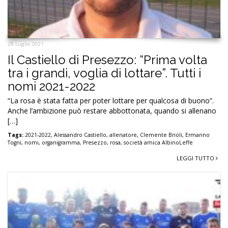
29 Luglio 2021
Il Castiello di Presezzo: “Prima volta
tra i grandi, voglia di lottare”. Tutti i
nomi 2021-2022
“La rosa è stata fatta per poter lottare per qualcosa di buono”.
Anche l’ambizione può restare abbottonata, quando si allenano
[…]
Tags:
2021-2022
,
Alessandro Castiello
,
allenatore
,
Clemente Brioli
,
Ermanno
Togni
,
nomi
,
organigramma
,
Presezzo
,
rosa
,
società amica AlbinoLeffe
LEGGI TUTTO