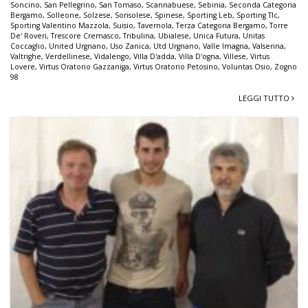
Soncino
,
San Pellegrino
,
San Tomaso
,
Scannabuese
,
Sebinia
,
Seconda Categoria
Bergamo
,
Solleone
,
Solzese
,
Sorisolese
,
Spinese
,
Sporting Leb
,
Sporting Tlc
,
Sporting Valentino Mazzola
,
Suisio
,
Tavernola
,
Terza Categoria Bergamo
,
Torre
De' Roveri
,
Trescore Cremasco
,
Tribulina
,
Ubialese
,
Unica Futura
,
Unitas
Coccaglio
,
United Urgnano
,
Uso Zanica
,
Utd Urgnano
,
Valle Imagna
,
Valserina
,
Valtrighe
,
Verdellinese
,
Vidalengo
,
Villa D'adda
,
Villa D'ogna
,
Villese
,
Virtus
Lovere
,
Virtus Oratorio Gazzaniga
,
Virtus Oratorio Petosino
,
Voluntas Osio
,
Zogno
98
LEGGI TUTTO