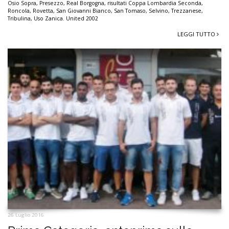
Osio Sopra
,
Presezzo
,
Real Borgogna
,
risultati Coppa Lombardia Seconda
,
Roncola
,
Rovetta
,
San Giovanni Bianco
,
San Tomaso
,
Selvino
,
Trezzanese
,
Tribulina
,
Uso Zanica. United 2002
LEGGI TUTTO
26 Luglio 2016