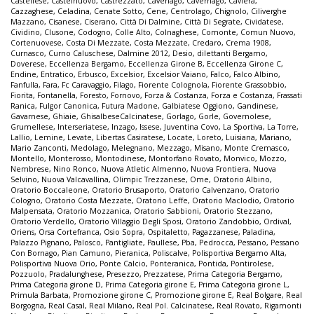
Castellese
,
Castelnuovo
,
Castrezzato
,
Cavenago
,
Cavernago
,
Cavlera
,
Cazzaghese
,
Celadina
,
Cenate Sotto
,
Cene
,
Centrolago
,
Chignolo
,
Ciliverghe
Mazzano
,
Cisanese
,
Ciserano
,
Città Di Dalmine
,
Città Di Segrate
,
Cividatese
,
Cividino
,
Clusone
,
Codogno
,
Colle Alto
,
Colnaghese
,
Comonte
,
Comun Nuovo
,
Cortenuovese
,
Costa Di Mezzate
,
Costa Mezzate
,
Credaro
,
Crema 1908
,
Curnasco
,
Curno Caluschese
,
Dalmine 2012
,
Desio
,
dilettanti Bergamo
,
Doverese
,
Eccellenza Bergamo
,
Eccellenza Girone B
,
Eccellenza Girone C
,
Endine
,
Entratico
,
Erbusco
,
Excelsior
,
Excelsior Vaiano
,
Falco
,
Falco Albino
,
Fanfulla
,
Fara
,
Fc Caravaggio
,
Filago
,
Fiorente Colognola
,
Fiorente Grassobbio
,
Fiorita
,
Fontanella
,
Foresto
,
Fornovo
,
Forza & Costanza
,
Forza e Costanza
,
Frassati
Ranica
,
Fulgor Canonica
,
Futura Madone
,
Galbiatese Oggiono
,
Gandinese
,
Gavarnese
,
Ghiaie
,
GhisalbeseCalcinatese
,
Gorlago
,
Gorle
,
Governolese
,
Grumellese
,
Interseriatese
,
Inzago
,
Issese
,
Juventina Covo
,
La Sportiva
,
La Torre
,
Lallio
,
Lemine
,
Levate
,
Libertas Casiratese
,
Locate
,
Loreto
,
Luisiana
,
Mariano
,
Mario Zanconti
,
Medolago
,
Melegnano
,
Mezzago
,
Misano
,
Monte Cremasco
,
Montello
,
Monterosso
,
Montodinese
,
Montorfano Rovato
,
Monvico
,
Mozzo
,
Nembrese
,
Nino Ronco
,
Nuova Atletic Almenno
,
Nuova Frontiera
,
Nuova
Selvino
,
Nuova Valcavallina
,
Olimpic Trezzanese
,
Ome
,
Oratorio Albino
,
Oratorio Boccaleone
,
Oratorio Brusaporto
,
Oratorio Calvenzano
,
Oratorio
Cologno
,
Oratorio Costa Mezzate
,
Oratorio Leffe
,
Oratorio Maclodio
,
Oratorio
Malpensata
,
Oratorio Mozzanica
,
Oratorio Sabbioni
,
Oratorio Stezzano
,
Oratorio Verdello
,
Oratorio Villaggio Degli Sposi
,
Oratorio Zandobbio
,
Ordival
,
Oriens
,
Orsa Cortefranca
,
Osio Sopra
,
Ospitaletto
,
Pagazzanese
,
Paladina
,
Palazzo Pignano
,
Palosco
,
Pantigliate
,
Paullese
,
Pba
,
Pedrocca
,
Pessano
,
Pessano
Con Bornago
,
Pian Camuno
,
Pieranica
,
Poliscalve
,
Polisportiva Bergamo Alta
,
Polisportiva Nuova Orio
,
Ponte Calcio
,
Ponteranica
,
Pontida
,
Pontirolese
,
Pozzuolo
,
Pradalunghese
,
Presezzo
,
Prezzatese
,
Prima Categoria Bergamo
,
Prima Categoria girone D
,
Prima Categoria girone E
,
Prima Categoria girone L
,
Primula Barbata
,
Promozione girone C
,
Promozione girone E
,
Real Bolgare
,
Real
Borgogna
,
Real Casal
,
Real Milano
,
Real Pol. Calcinatese
,
Real Rovato
,
Rigamonti