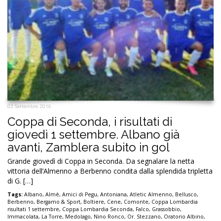
02 Settembre 2016
Coppa di Seconda, i risultati di
giovedì 1 settembre. Albano già
avanti, Zamblera subito in gol
Grande giovedì di Coppa in Seconda. Da segnalare la netta
vittoria dell’Almenno a Berbenno condita dalla splendida tripletta
di G. […]
Tags:
Albano
,
Almè
,
Amici di Pegu
,
Antoniana
,
Atletic Almenno
,
Bellusco
,
Berbenno
,
Bergamo & Sport
,
Boltiere
,
Cene
,
Comonte
,
Coppa Lombardia
risultati 1 settembre
,
Coppa Lombardia Seconda
,
Falco
,
Grassobbio
,
Immacolata
,
La Torre
,
Medolago
,
Nino Ronco
,
Or. Stezzano
,
Oratorio Albino
,