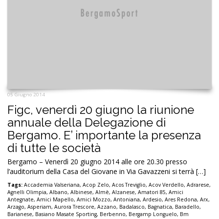
05 Giugno 2014
Figc, venerdì 20 giugno la riunione
annuale della Delegazione di
Bergamo. E’ importante la presenza
di tutte le società
Bergamo – Venerdì 20 giugno 2014 alle ore 20.30 presso
l’auditorium della Casa del Giovane in Via Gavazzeni si terrà […]
Tags:
Accademia Valseriana
,
Acop Zelo
,
Acos Treviglio
,
Acov Verdello
,
Adrarese
,
Agnelli Olimpia
,
Albano
,
Albinese
,
Almè
,
Alzanese
,
Amatori 85
,
Amici
Antegnate
,
Amici Mapello
,
Amici Mozzo
,
Antoniana
,
Ardesio
,
Ares Redona
,
Arx
,
Arzago
,
Asperiam
,
Aurora Trescore
,
Azzano
,
Badalasco
,
Bagnatica
,
Baradello
,
Barianese
,
Basiano Masate Sporting
,
Berbenno
,
Bergamp Longuelo
,
Bm