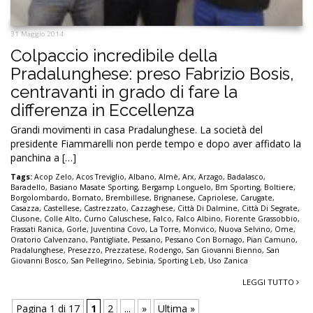
31 Maggio 2014
Colpaccio incredibile della
Pradalunghese: preso Fabrizio Bosis,
centravanti in grado di fare la
differenza in Eccellenza
Grandi movimenti in casa Pradalunghese. La società del
presidente Fiammarelli non perde tempo e dopo aver affidato la
panchina a […]
Tags:
Acop Zelo
,
Acos Treviglio
,
Albano
,
Almè
,
Arx
,
Arzago
,
Badalasco
,
Baradello
,
Basiano Masate Sporting
,
Bergamp Longuelo
,
Bm Sporting
,
Boltiere
,
Borgolombardo
,
Bornato
,
Brembillese
,
Brignanese
,
Capriolese
,
Carugate
,
Casazza
,
Castellese
,
Castrezzato
,
Cazzaghese
,
Città Di Dalmine
,
Città Di Segrate
,
Clusone
,
Colle Alto
,
Curno Caluschese
,
Falco
,
Falco Albino
,
Fiorente Grassobbio
,
Frassati Ranica
,
Gorle
,
Juventina Covo
,
La Torre
,
Monvico
,
Nuova Selvino
,
Ome
,
Oratorio Calvenzano
,
Pantigliate
,
Pessano
,
Pessano Con Bornago
,
Pian Camuno
,
Pradalunghese
,
Presezzo
,
Prezzatese
,
Rodengo
,
San Giovanni Bienno
,
San
Giovanni Bosco
,
San Pellegrino
,
Sebinia
,
Sporting Leb
,
Uso Zanica
LEGGI TUTTO
Pagina 1 di 17
1
2
...
»
Ultima »