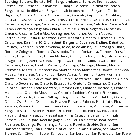
Sporting
,
Boltiere
,
Bonate 1951
,
Borgolombardo
,
Bornato
,
Brembatese
,
Brembillese
,
Brembo
,
Brignanese
,
Busnago
,
Calcense
,
Calcinatese
,
calcio
Bergamo
,
calcio dilettanti Bergamo
,
calcio provinciale Bergamo
,
Calcio
Urgnano
,
Calepio
,
Calusco
,
Cappuccinese
,
Capriate
,
Capriolese
,
Carobbio
,
Carugate
,
Casazza
,
Casnigo
,
Cassinone
,
Castel Rozzone
,
Castellese
,
Castelnuovo
,
Castrezzato
,
Cavenago
,
Cavernago
,
Cavlera
,
Cazzaghese
,
Celadina
,
Cenate Sotto
,
Cene
,
Centrolago
,
Chignolo
,
Città Di Dalmine
,
Città Di Segrate
,
Cividatese
,
Cividino
,
Clusone
,
Colle Alto
,
Colnaghese
,
Comonte
,
Comun Nuovo
,
Cortenuovese
,
Costa Di Mezzate
,
Costa Mezzate
,
Credaro
,
Curnasco
,
Curno
Caluschese
,
Dalmine 2012
,
dilettanti Bergamo
,
Doverese
,
Endine
,
Entratico
,
Erbusco
,
Excelsior
,
Excelsior Vaiano
,
Falco
,
Falco Albino
,
Fc Caravaggio
,
Filago
,
Fiorente Colognola
,
Fiorente Grassobbio
,
Fiorita
,
Fontanella
,
Fornovo
,
Frassati
Ranica
,
Fulgor Canonica
,
Futura Madone
,
Ghiaie
,
Gorlago
,
Gorle
,
Interseriatese
,
Inzago
,
Issese
,
Juventina Covo
,
La Sportiva
,
La Torre
,
Lallio
,
Levate
,
Libertas
Casiratese
,
Locate
,
Loreto
,
Mariano
,
Medolago
,
Mezzago
,
Misano
,
Monte
Cremasco
,
Montello
,
Monterosso
,
Montodinese
,
Montorfano Rovato
,
Monvico
,
Mozzo
,
Nembrese
,
Nino Ronco
,
Nuova Atletic Almenno
,
Nuova Frontiera
,
Nuova Selvino
,
Nuova Valcavallina
,
Olimpic Trezzanese
,
Ome
,
Oratorio Albino
,
Oratorio Boccaleone
,
Oratorio Brusaporto
,
Oratorio Calvenzano
,
Oratorio
Cologno
,
Oratorio Costa Mezzate
,
Oratorio Leffe
,
Oratorio Maclodio
,
Oratorio
Malpensata
,
Oratorio Mozzanica
,
Oratorio Sabbioni
,
Oratorio Stezzano
,
Oratorio Verdello
,
Oratorio Villaggio Degli Sposi
,
Oratorio Zandobbio
,
Ordival
,
Oriens
,
Osio Sopra
,
Ospitaletto
,
Palazzo Pignano
,
Palosco
,
Pantigliate
,
Pba
,
Pessano
,
Pessano Con Bornago
,
Pian Camuno
,
Pieranica
,
Poliscalve
,
Polisportiva
Bergamo Alta
,
Polisportiva Nuova Orio
,
Ponte Calcio
,
Pontida
,
Pozzuolo
,
Pradalunghese
,
Presezzo
,
Prezzatese
,
Prima Categoria Bergamo
,
Primula
Barbata
,
Real Bolgare
,
Real Borgogna
,
Real Pol. Calcinatese
,
Real Rovato
,
Ripaltese
,
Rodengo
,
Romanengo
,
Roncola
,
Rovetta
,
Sabbio
,
Saiano
,
San
Francesco Virescit
,
San Giorgio Cellatica
,
San Giovanni Bianco
,
San Giovanni
Bienno
,
San Giovanni Bosco
,
San Leone
,
San Lorenzo
,
San Pancrazio
,
San Paolo