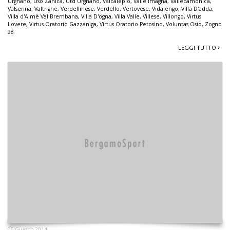
Urgnano
,
Uso Zanica
,
Utd Urgnano
,
Valcalepio
,
Valle Imagna
,
Vallecamonica
,
Valserina
,
Valtrighe
,
Verdellinese
,
Verdello
,
Vertovese
,
Vidalengo
,
Villa D'adda
,
Villa d'Almè Val Brembana
,
Villa D'ogna
,
Villa Valle
,
Villese
,
Villongo
,
Virtus
Lovere
,
Virtus Oratorio Gazzaniga
,
Virtus Oratorio Petosino
,
Voluntas Osio
,
Zogno
98
LEGGI TUTTO
05 Giugno 2014