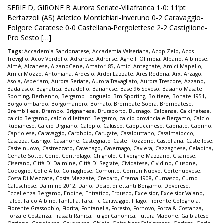
SERIE D, GIRONE B Aurora Seriate-Villafranca 1-0: 11’pt
Bertazzoli (AS) Atletico Montichiari-Inveruno 0-2 Caravaggio-
Folgore Caratese 0-0 Castellana-Pergolettese 2-2 Castiglione-
Pro Sesto […]
Tags:
Accademia Sandonatese
,
Accademia Valseriana
,
Acop Zelo
,
Acos
Treviglio
,
Acov Verdello
,
Adrarese
,
Adrense
,
Agnelli Olimpia
,
Albano
,
Albinese
,
Almè
,
Alzanese
,
AlzanoCene
,
Amatori 85
,
Amici Antegnate
,
Amici Mapello
,
Amici Mozzo
,
Antoniana
,
Ardesio
,
Ardor Lazzate
,
Ares Redona
,
Arx
,
Arzago
,
Asola
,
Asperiam
,
Aurora Seriate
,
Aurora Travagliato
,
Aurora Trescore
,
Azzano
,
Badalasco
,
Bagnatica
,
Baradello
,
Barianese
,
Base 96 Seveso
,
Basiano Masate
Sporting
,
Berbenno
,
Bergamp Longuelo
,
Bm Sporting
,
Boltiere
,
Bonate 1951
,
Borgolombardo
,
Borgomanero
,
Bornato
,
Brembate Sopra
,
Brembatese
,
Brembillese
,
Brembo
,
Brignanese
,
Brusaporto
,
Busnago
,
Calcense
,
Calcinatese
,
calcio Bergamo
,
calcio dilettanti Bergamo
,
calcio provinciale Bergamo
,
Calcio
Rudianese
,
Calcio Urgnano
,
Calepio
,
Calusco
,
Cappuccinese
,
Capriate
,
Caprino
,
Capriolese
,
Caravaggio
,
Carobbio
,
Carugate
,
Casalbuttano
,
Casalmaiocco
,
Casazza
,
Casnigo
,
Cassinone
,
Castegnato
,
Castel Rozzone
,
Castellana
,
Castellese
,
Castelnuovo
,
Castrezzato
,
Cavenago
,
Cavernago
,
Cavlera
,
Cazzaghese
,
Celadina
,
Cenate Sotto
,
Cene
,
Centrolago
,
Chignolo
,
Ciliverghe Mazzano
,
Cisanese
,
Ciserano
,
Città Di Dalmine
,
Città Di Segrate
,
Cividatese
,
Cividino
,
Clusone
,
Codogno
,
Colle Alto
,
Colnaghese
,
Comonte
,
Comun Nuovo
,
Cortenuovese
,
Costa Di Mezzate
,
Costa Mezzate
,
Credaro
,
Crema 1908
,
Curnasco
,
Curno
Caluschese
,
Dalmine 2012
,
Darfo
,
Desio
,
dilettanti Bergamo
,
Doverese
,
Eccellenza Bergamo
,
Endine
,
Entratico
,
Erbusco
,
Excelsior
,
Excelsior Vaiano
,
Falco
,
Falco Albino
,
Fanfulla
,
Fara
,
Fc Caravaggio
,
Filago
,
Fiorente Colognola
,
Fiorente Grassobbio
,
Fiorita
,
Fontanella
,
Foresto
,
Fornovo
,
Forza & Costanza
,
Forza e Costanza
,
Frassati Ranica
,
Fulgor Canonica
,
Futura Madone
,
Galbiatese