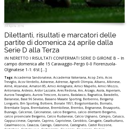
24 Aprile 2016
Dilettanti, risultati e marcatori delle
partite di domenica 24 aprile dalla
Serie D alla Terza
IN NERETTO I RISULTATI CONFERMATI SERIE D GIRONE B – In
campo domenica alle 15 Caravaggio-Pergo 0-0 Fiorenzuola-
Olginatese 1-1: 6’st […]
Tags:
Accademia Sandonatese
,
Accademia Valseriana
,
Acop Zelo
,
Acos
Treviglio
,
Acov Verdello
,
Adrarese
,
Adrense
,
Agnelli Olimpia
,
Albano
,
Albinese
,
Almè
,
Alzanese
,
Amatori 85
,
Amici Antegnate
,
Amici Mapello
,
Amici Mozzo
,
Antoniana
,
Ardesio
,
Ardor Lazzate
,
Ares Redona
,
Arx
,
Arzago
,
Asola
,
Asperiam
,
Aurora Travagliato
,
Aurora Trescore
,
Azzano
,
Badalasco
,
Bagnatica
,
Baradello
,
Barianese
,
Base 96 Seveso
,
Basiano Masate Sporting
,
Berbenno
,
Bergamp
Longuelo
,
Bm Sporting
,
Boltiere
,
Bonate 1951
,
Borgolombardo
,
Bornato
,
Brembate Sopra
,
Brembatese
,
Brembillese
,
Brembo
,
Brignanese
,
Brusaporto
,
Busnago
,
Calcense
,
Calcinatese
,
calcio Bergamo
,
calcio dilettanti Bergamo
,
calcio provinciale Bergamo
,
Calcio Rudianese
,
Calcio Urgnano
,
Calepio
,
Calusco
,
Cappuccinese
,
Capriate
,
Caprino
,
Capriolese
,
Carobbio
,
Carugate
,
Casalbuttano
,
Casalmaiocco
,
Casazza
,
Casnigo
,
Cassinone
,
Castegnato
,
Castel Rozzone
,