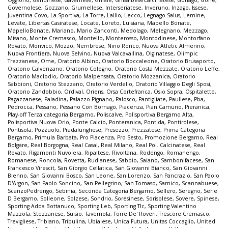
Oggiono
,
Gandinese
,
Gavarnese
,
Ghiaie
,
GhisalbeseCalcinatese
,
Gorlago
,
Gorle
,
Governolese
,
Gozzano
,
Grumellese
,
Interseriatese
,
Inveruno
,
Inzago
,
Issese
,
Juventina Covo
,
La Sportiva
,
La Torre
,
Lallio
,
Lecco
,
Legnago Salus
,
Lemine
,
Levate
,
Libertas Casiratese
,
Locate
,
Loreto
,
Luisiana
,
Mapello Bonate
,
MapelloBonate
,
Mariano
,
Mario Zanconti
,
Medolago
,
Melegnano
,
Mezzago
,
Misano
,
Monte Cremasco
,
Montello
,
Monterosso
,
Montodinese
,
Montorfano
Rovato
,
Monvico
,
Mozzo
,
Nembrese
,
Nino Ronco
,
Nuova Atletic Almenno
,
Nuova Frontiera
,
Nuova Selvino
,
Nuova Valcavallina
,
Olginatese
,
Olimpic
Trezzanese
,
Ome
,
Oratorio Albino
,
Oratorio Boccaleone
,
Oratorio Brusaporto
,
Oratorio Calvenzano
,
Oratorio Cologno
,
Oratorio Costa Mezzate
,
Oratorio Leffe
,
Oratorio Maclodio
,
Oratorio Malpensata
,
Oratorio Mozzanica
,
Oratorio
Sabbioni
,
Oratorio Stezzano
,
Oratorio Verdello
,
Oratorio Villaggio Degli Sposi
,
Oratorio Zandobbio
,
Ordival
,
Oriens
,
Orsa Cortefranca
,
Osio Sopra
,
Ospitaletto
,
Pagazzanese
,
Paladina
,
Palazzo Pignano
,
Palosco
,
Pantigliate
,
Paullese
,
Pba
,
Pedrocca
,
Pessano
,
Pessano Con Bornago
,
Piacenza
,
Pian Camuno
,
Pieranica
,
Play-off Terza categoria Bergamo
,
Poliscalve
,
Polisportiva Bergamo Alta
,
Polisportiva Nuova Orio
,
Ponte Calcio
,
Ponteranica
,
Pontida
,
Pontirolese
,
Pontisola
,
Pozzuolo
,
Pradalunghese
,
Presezzo
,
Prezzatese
,
Prima Categoria
Bergamo
,
Primula Barbata
,
Pro Piacenza
,
Pro Sesto
,
Promozione Bergamo
,
Real
Bolgare
,
Real Borgogna
,
Real Casal
,
Real Milano
,
Real Pol. Calcinatese
,
Real
Rovato
,
Rigamonti Nuvolera
,
Ripaltese
,
Rivoltana
,
Rodengo
,
Romanengo
,
Romanese
,
Roncola
,
Rovetta
,
Rudianese
,
Sabbio
,
Saiano
,
Sambonifacese
,
San
Francesco Virescit
,
San Giorgio Cellatica
,
San Giovanni Bianco
,
San Giovanni
Bienno
,
San Giovanni Bosco
,
San Leone
,
San Lorenzo
,
San Pancrazio
,
San Paolo
D'Argon
,
San Paolo Soncino
,
San Pellegrino
,
San Tomaso
,
Sarnico
,
Scannabuese
,
ScanzoPedrengo
,
Sebinia
,
Seconda Categoria Bergamo
,
Sellero
,
Seregno
,
Serie
D Bergamo
,
Solleone
,
Solzese
,
Sondrio
,
Soresinese
,
Sorisolese
,
Sovere
,
Spinese
,
Sporting Adda Bottanuco
,
Sporting Leb
,
Sporting Tlc
,
Sporting Valentino
Mazzola
,
Stezzanese
,
Suisio
,
Tavernola
,
Torre De' Roveri
,
Trescore Cremasco
,
Trevigliese
,
Tribiano
,
Tribulina
,
Ubialese
,
Unica Futura
,
Unitas Coccaglio
,
United