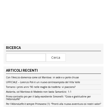
RICERCA
ARTICOLI RECENTI
Con l’Arezzo domenica come col Mantova: in sede e a porte chiuse
UFFICIALE – Lorenzo Poli è un nuovo centrocampista del Villa Valle
Tornano i primi anni ’90 nelle maglie da trasferta: vi piacciono?
Atalanta, col Mantova di Modesto non basta Samardzic: 1-1
Primo contratto pro per il baby esordiente Simonelli: “Gioia e gratitudine per
l’AlbinoLeffe”
Per l’AlbinoLeffe è sempre Primavera (1): “Pronti alla nuova avventura coi nostri valori”