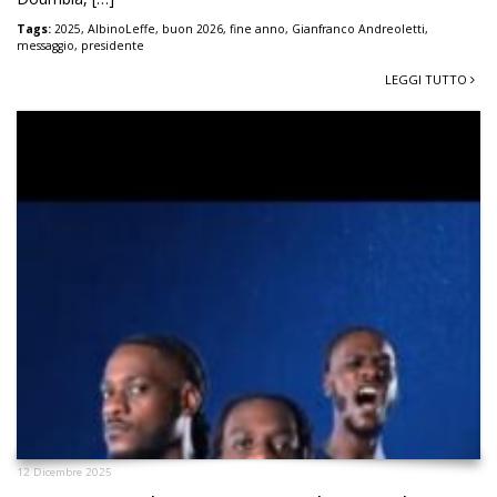
Tags:
2025
,
AlbinoLeffe
,
buon 2026
,
fine anno
,
Gianfranco Andreoletti
,
messaggio
,
presidente
LEGGI TUTTO
12 Dicembre 2025