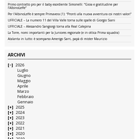
Primo contratto pro per il baby esordiente Simonelli: “Gioia e gratitudine per
l’AlbinoLeffe”
Per l’AlbinoLeffe è sempre Primavera (1): “Pronti alla nuova avventura coi nostri valori”
UFFICIALE – La numero 11 del Villa Valle torna sulle spalle di Giorgio Siani
UFFICIALE – Alessandro Sangiorgi torna alla Real Calepina
La Torre, nomi importanti per la Juniores regionale (e in ottica Prima squadra)
Atalanta in lutto: è scomparso Amerigo Sarri, papà di mister Maurizio
ARCHIVI
2026
Luglio
Giugno
Maggio
Aprile
Marzo
Febbraio
Gennaio
2025
2024
2023
2022
2021
2020
2019