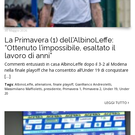
30 Maggio 2026
La Primavera (1) dell’AlbinoLeffe:
“Ottenuto l’impossibile, esaltato il
lavoro di anni”
Commenti entusiasti in casa AlbinoLeffe dopo il 3-2 al Modena
nella finale playoff che ha consentito all’Under 19 di conquistare
[…]
Tags:
AlbinoLeffe
,
allenatore
,
finale playoff
,
Gianfranco Andreoletti
,
Massimiliano Maffioletti
,
presidente
,
Primavera 1
,
Primavera 2
,
Under 19
,
Under
20
LEGGI TUTTO