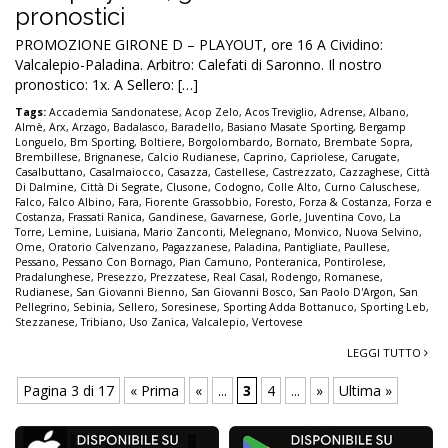
pronostici
PROMOZIONE GIRONE D – PLAYOUT, ore 16 A Cividino:
Valcalepio-Paladina. Arbitro: Calefati di Saronno. Il nostro
pronostico: 1x. A Sellero: […]
Tags:
Accademia Sandonatese
,
Acop Zelo
,
Acos Treviglio
,
Adrense
,
Albano
,
Almè
,
Arx
,
Arzago
,
Badalasco
,
Baradello
,
Basiano Masate Sporting
,
Bergamp
Longuelo
,
Bm Sporting
,
Boltiere
,
Borgolombardo
,
Bornato
,
Brembate Sopra
,
Brembillese
,
Brignanese
,
Calcio Rudianese
,
Caprino
,
Capriolese
,
Carugate
,
Casalbuttano
,
Casalmaiocco
,
Casazza
,
Castellese
,
Castrezzato
,
Cazzaghese
,
Città
Di Dalmine
,
Città Di Segrate
,
Clusone
,
Codogno
,
Colle Alto
,
Curno Caluschese
,
Falco
,
Falco Albino
,
Fara
,
Fiorente Grassobbio
,
Foresto
,
Forza & Costanza
,
Forza e
Costanza
,
Frassati Ranica
,
Gandinese
,
Gavarnese
,
Gorle
,
Juventina Covo
,
La
Torre
,
Lemine
,
Luisiana
,
Mario Zanconti
,
Melegnano
,
Monvico
,
Nuova Selvino
,
Ome
,
Oratorio Calvenzano
,
Pagazzanese
,
Paladina
,
Pantigliate
,
Paullese
,
Pessano
,
Pessano Con Bornago
,
Pian Camuno
,
Ponteranica
,
Pontirolese
,
Pradalunghese
,
Presezzo
,
Prezzatese
,
Real Casal
,
Rodengo
,
Romanese
,
Rudianese
,
San Giovanni Bienno
,
San Giovanni Bosco
,
San Paolo D'Argon
,
San
Pellegrino
,
Sebinia
,
Sellero
,
Soresinese
,
Sporting Adda Bottanuco
,
Sporting Leb
,
Stezzanese
,
Tribiano
,
Uso Zanica
,
Valcalepio
,
Vertovese
LEGGI TUTTO
Pagina 3 di 17
« Prima
«
...
3
4
...
»
Ultima »