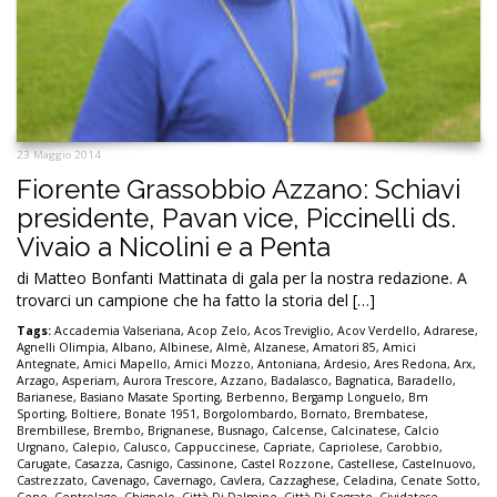
23 Maggio 2014
Fiorente Grassobbio Azzano: Schiavi
presidente, Pavan vice, Piccinelli ds.
Vivaio a Nicolini e a Penta
di Matteo Bonfanti Mattinata di gala per la nostra redazione. A
trovarci un campione che ha fatto la storia del […]
Tags:
Accademia Valseriana
,
Acop Zelo
,
Acos Treviglio
,
Acov Verdello
,
Adrarese
,
Agnelli Olimpia
,
Albano
,
Albinese
,
Almè
,
Alzanese
,
Amatori 85
,
Amici
Antegnate
,
Amici Mapello
,
Amici Mozzo
,
Antoniana
,
Ardesio
,
Ares Redona
,
Arx
,
Arzago
,
Asperiam
,
Aurora Trescore
,
Azzano
,
Badalasco
,
Bagnatica
,
Baradello
,
Barianese
,
Basiano Masate Sporting
,
Berbenno
,
Bergamp Longuelo
,
Bm
Sporting
,
Boltiere
,
Bonate 1951
,
Borgolombardo
,
Bornato
,
Brembatese
,
Brembillese
,
Brembo
,
Brignanese
,
Busnago
,
Calcense
,
Calcinatese
,
Calcio
Urgnano
,
Calepio
,
Calusco
,
Cappuccinese
,
Capriate
,
Capriolese
,
Carobbio
,
Carugate
,
Casazza
,
Casnigo
,
Cassinone
,
Castel Rozzone
,
Castellese
,
Castelnuovo
,
Castrezzato
,
Cavenago
,
Cavernago
,
Cavlera
,
Cazzaghese
,
Celadina
,
Cenate Sotto
,