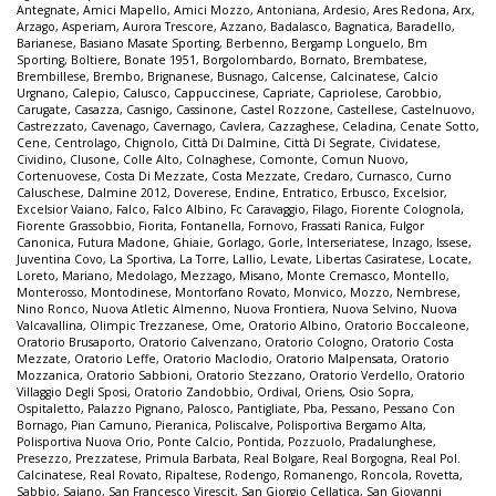
Antegnate
,
Amici Mapello
,
Amici Mozzo
,
Antoniana
,
Ardesio
,
Ares Redona
,
Arx
,
Arzago
,
Asperiam
,
Aurora Trescore
,
Azzano
,
Badalasco
,
Bagnatica
,
Baradello
,
Barianese
,
Basiano Masate Sporting
,
Berbenno
,
Bergamp Longuelo
,
Bm
Sporting
,
Boltiere
,
Bonate 1951
,
Borgolombardo
,
Bornato
,
Brembatese
,
Brembillese
,
Brembo
,
Brignanese
,
Busnago
,
Calcense
,
Calcinatese
,
Calcio
Urgnano
,
Calepio
,
Calusco
,
Cappuccinese
,
Capriate
,
Capriolese
,
Carobbio
,
Carugate
,
Casazza
,
Casnigo
,
Cassinone
,
Castel Rozzone
,
Castellese
,
Castelnuovo
,
Castrezzato
,
Cavenago
,
Cavernago
,
Cavlera
,
Cazzaghese
,
Celadina
,
Cenate Sotto
,
Cene
,
Centrolago
,
Chignolo
,
Città Di Dalmine
,
Città Di Segrate
,
Cividatese
,
Cividino
,
Clusone
,
Colle Alto
,
Colnaghese
,
Comonte
,
Comun Nuovo
,
Cortenuovese
,
Costa Di Mezzate
,
Costa Mezzate
,
Credaro
,
Curnasco
,
Curno
Caluschese
,
Dalmine 2012
,
Doverese
,
Endine
,
Entratico
,
Erbusco
,
Excelsior
,
Excelsior Vaiano
,
Falco
,
Falco Albino
,
Fc Caravaggio
,
Filago
,
Fiorente Colognola
,
Fiorente Grassobbio
,
Fiorita
,
Fontanella
,
Fornovo
,
Frassati Ranica
,
Fulgor
Canonica
,
Futura Madone
,
Ghiaie
,
Gorlago
,
Gorle
,
Interseriatese
,
Inzago
,
Issese
,
Juventina Covo
,
La Sportiva
,
La Torre
,
Lallio
,
Levate
,
Libertas Casiratese
,
Locate
,
Loreto
,
Mariano
,
Medolago
,
Mezzago
,
Misano
,
Monte Cremasco
,
Montello
,
Monterosso
,
Montodinese
,
Montorfano Rovato
,
Monvico
,
Mozzo
,
Nembrese
,
Nino Ronco
,
Nuova Atletic Almenno
,
Nuova Frontiera
,
Nuova Selvino
,
Nuova
Valcavallina
,
Olimpic Trezzanese
,
Ome
,
Oratorio Albino
,
Oratorio Boccaleone
,
Oratorio Brusaporto
,
Oratorio Calvenzano
,
Oratorio Cologno
,
Oratorio Costa
Mezzate
,
Oratorio Leffe
,
Oratorio Maclodio
,
Oratorio Malpensata
,
Oratorio
Mozzanica
,
Oratorio Sabbioni
,
Oratorio Stezzano
,
Oratorio Verdello
,
Oratorio
Villaggio Degli Sposi
,
Oratorio Zandobbio
,
Ordival
,
Oriens
,
Osio Sopra
,
Ospitaletto
,
Palazzo Pignano
,
Palosco
,
Pantigliate
,
Pba
,
Pessano
,
Pessano Con
Bornago
,
Pian Camuno
,
Pieranica
,
Poliscalve
,
Polisportiva Bergamo Alta
,
Polisportiva Nuova Orio
,
Ponte Calcio
,
Pontida
,
Pozzuolo
,
Pradalunghese
,
Presezzo
,
Prezzatese
,
Primula Barbata
,
Real Bolgare
,
Real Borgogna
,
Real Pol.
Calcinatese
,
Real Rovato
,
Ripaltese
,
Rodengo
,
Romanengo
,
Roncola
,
Rovetta
,
Sabbio
,
Saiano
,
San Francesco Virescit
,
San Giorgio Cellatica
,
San Giovanni