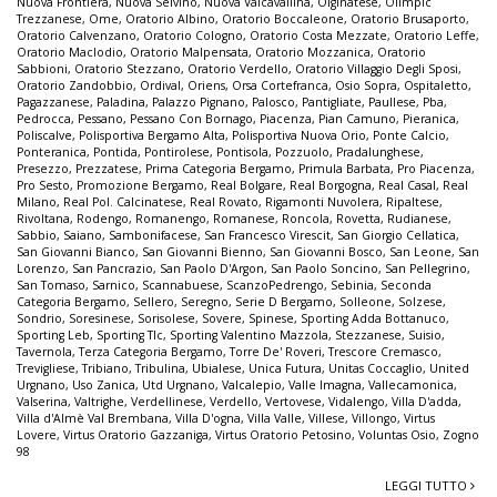
Nuova Frontiera
,
Nuova Selvino
,
Nuova Valcavallina
,
Olginatese
,
Olimpic
Trezzanese
,
Ome
,
Oratorio Albino
,
Oratorio Boccaleone
,
Oratorio Brusaporto
,
Oratorio Calvenzano
,
Oratorio Cologno
,
Oratorio Costa Mezzate
,
Oratorio Leffe
,
Oratorio Maclodio
,
Oratorio Malpensata
,
Oratorio Mozzanica
,
Oratorio
Sabbioni
,
Oratorio Stezzano
,
Oratorio Verdello
,
Oratorio Villaggio Degli Sposi
,
Oratorio Zandobbio
,
Ordival
,
Oriens
,
Orsa Cortefranca
,
Osio Sopra
,
Ospitaletto
,
Pagazzanese
,
Paladina
,
Palazzo Pignano
,
Palosco
,
Pantigliate
,
Paullese
,
Pba
,
Pedrocca
,
Pessano
,
Pessano Con Bornago
,
Piacenza
,
Pian Camuno
,
Pieranica
,
Poliscalve
,
Polisportiva Bergamo Alta
,
Polisportiva Nuova Orio
,
Ponte Calcio
,
Ponteranica
,
Pontida
,
Pontirolese
,
Pontisola
,
Pozzuolo
,
Pradalunghese
,
Presezzo
,
Prezzatese
,
Prima Categoria Bergamo
,
Primula Barbata
,
Pro Piacenza
,
Pro Sesto
,
Promozione Bergamo
,
Real Bolgare
,
Real Borgogna
,
Real Casal
,
Real
Milano
,
Real Pol. Calcinatese
,
Real Rovato
,
Rigamonti Nuvolera
,
Ripaltese
,
Rivoltana
,
Rodengo
,
Romanengo
,
Romanese
,
Roncola
,
Rovetta
,
Rudianese
,
Sabbio
,
Saiano
,
Sambonifacese
,
San Francesco Virescit
,
San Giorgio Cellatica
,
San Giovanni Bianco
,
San Giovanni Bienno
,
San Giovanni Bosco
,
San Leone
,
San
Lorenzo
,
San Pancrazio
,
San Paolo D'Argon
,
San Paolo Soncino
,
San Pellegrino
,
San Tomaso
,
Sarnico
,
Scannabuese
,
ScanzoPedrengo
,
Sebinia
,
Seconda
Categoria Bergamo
,
Sellero
,
Seregno
,
Serie D Bergamo
,
Solleone
,
Solzese
,
Sondrio
,
Soresinese
,
Sorisolese
,
Sovere
,
Spinese
,
Sporting Adda Bottanuco
,
Sporting Leb
,
Sporting Tlc
,
Sporting Valentino Mazzola
,
Stezzanese
,
Suisio
,
Tavernola
,
Terza Categoria Bergamo
,
Torre De' Roveri
,
Trescore Cremasco
,
Trevigliese
,
Tribiano
,
Tribulina
,
Ubialese
,
Unica Futura
,
Unitas Coccaglio
,
United
Urgnano
,
Uso Zanica
,
Utd Urgnano
,
Valcalepio
,
Valle Imagna
,
Vallecamonica
,
Valserina
,
Valtrighe
,
Verdellinese
,
Verdello
,
Vertovese
,
Vidalengo
,
Villa D'adda
,
Villa d'Almè Val Brembana
,
Villa D'ogna
,
Villa Valle
,
Villese
,
Villongo
,
Virtus
Lovere
,
Virtus Oratorio Gazzaniga
,
Virtus Oratorio Petosino
,
Voluntas Osio
,
Zogno
98
LEGGI TUTTO