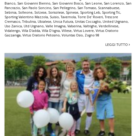
Bianco
,
San Giovanni Bienno
,
San Giovanni Bosco
,
San Leone
,
San Lorenzo
,
San
Pancrazio
,
San Paolo Soncino
,
San Pellegrino
,
San Tomaso
,
Scannabuese
,
Sebinia
,
Solleone
,
Solzese
,
Sorisolese
,
Spinese
,
Sporting Leb
,
Sporting Tlc
,
Sporting Valentino Mazzola
,
Suisio
,
Tavernola
,
Torre De' Roveri
,
Trescore
Cremasco
,
Tribulina
,
Ubialese
,
Unica Futura
,
Unitas Coccaglio
,
United Urgnano
,
Uso Zanica
,
Utd Urgnano
,
Valle Imagna
,
Valserina
,
Valtrighe
,
Verdellinese
,
Vidalengo
,
Villa D'adda
,
Villa D'ogna
,
Villese
,
Virtus Lovere
,
Virtus Oratorio
Gazzaniga
,
Virtus Oratorio Petosino
,
Voluntas Osio
,
Zogno 98
LEGGI TUTTO