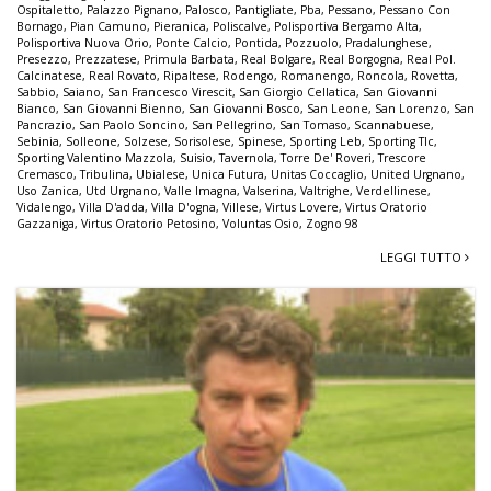
Ospitaletto
,
Palazzo Pignano
,
Palosco
,
Pantigliate
,
Pba
,
Pessano
,
Pessano Con
Bornago
,
Pian Camuno
,
Pieranica
,
Poliscalve
,
Polisportiva Bergamo Alta
,
Polisportiva Nuova Orio
,
Ponte Calcio
,
Pontida
,
Pozzuolo
,
Pradalunghese
,
Presezzo
,
Prezzatese
,
Primula Barbata
,
Real Bolgare
,
Real Borgogna
,
Real Pol.
Calcinatese
,
Real Rovato
,
Ripaltese
,
Rodengo
,
Romanengo
,
Roncola
,
Rovetta
,
Sabbio
,
Saiano
,
San Francesco Virescit
,
San Giorgio Cellatica
,
San Giovanni
Bianco
,
San Giovanni Bienno
,
San Giovanni Bosco
,
San Leone
,
San Lorenzo
,
San
Pancrazio
,
San Paolo Soncino
,
San Pellegrino
,
San Tomaso
,
Scannabuese
,
Sebinia
,
Solleone
,
Solzese
,
Sorisolese
,
Spinese
,
Sporting Leb
,
Sporting Tlc
,
Sporting Valentino Mazzola
,
Suisio
,
Tavernola
,
Torre De' Roveri
,
Trescore
Cremasco
,
Tribulina
,
Ubialese
,
Unica Futura
,
Unitas Coccaglio
,
United Urgnano
,
Uso Zanica
,
Utd Urgnano
,
Valle Imagna
,
Valserina
,
Valtrighe
,
Verdellinese
,
Vidalengo
,
Villa D'adda
,
Villa D'ogna
,
Villese
,
Virtus Lovere
,
Virtus Oratorio
Gazzaniga
,
Virtus Oratorio Petosino
,
Voluntas Osio
,
Zogno 98
LEGGI TUTTO