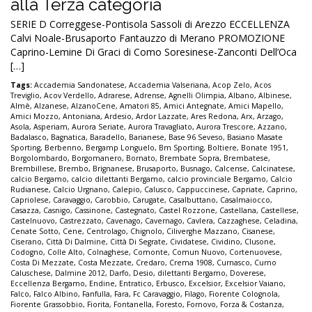
alla Terza categoria
SERIE D Correggese-Pontisola Sassoli di Arezzo ECCELLENZA
Calvi Noale-Brusaporto Fantauzzo di Merano PROMOZIONE
Caprino-Lemine Di Graci di Como Soresinese-Zanconti Dell’Oca
[…]
Tags:
Accademia Sandonatese
,
Accademia Valseriana
,
Acop Zelo
,
Acos
Treviglio
,
Acov Verdello
,
Adrarese
,
Adrense
,
Agnelli Olimpia
,
Albano
,
Albinese
,
Almè
,
Alzanese
,
AlzanoCene
,
Amatori 85
,
Amici Antegnate
,
Amici Mapello
,
Amici Mozzo
,
Antoniana
,
Ardesio
,
Ardor Lazzate
,
Ares Redona
,
Arx
,
Arzago
,
Asola
,
Asperiam
,
Aurora Seriate
,
Aurora Travagliato
,
Aurora Trescore
,
Azzano
,
Badalasco
,
Bagnatica
,
Baradello
,
Barianese
,
Base 96 Seveso
,
Basiano Masate
Sporting
,
Berbenno
,
Bergamp Longuelo
,
Bm Sporting
,
Boltiere
,
Bonate 1951
,
Borgolombardo
,
Borgomanero
,
Bornato
,
Brembate Sopra
,
Brembatese
,
Brembillese
,
Brembo
,
Brignanese
,
Brusaporto
,
Busnago
,
Calcense
,
Calcinatese
,
calcio Bergamo
,
calcio dilettanti Bergamo
,
calcio provinciale Bergamo
,
Calcio
Rudianese
,
Calcio Urgnano
,
Calepio
,
Calusco
,
Cappuccinese
,
Capriate
,
Caprino
,
Capriolese
,
Caravaggio
,
Carobbio
,
Carugate
,
Casalbuttano
,
Casalmaiocco
,
Casazza
,
Casnigo
,
Cassinone
,
Castegnato
,
Castel Rozzone
,
Castellana
,
Castellese
,
Castelnuovo
,
Castrezzato
,
Cavenago
,
Cavernago
,
Cavlera
,
Cazzaghese
,
Celadina
,
Cenate Sotto
,
Cene
,
Centrolago
,
Chignolo
,
Ciliverghe Mazzano
,
Cisanese
,
Ciserano
,
Città Di Dalmine
,
Città Di Segrate
,
Cividatese
,
Cividino
,
Clusone
,
Codogno
,
Colle Alto
,
Colnaghese
,
Comonte
,
Comun Nuovo
,
Cortenuovese
,
Costa Di Mezzate
,
Costa Mezzate
,
Credaro
,
Crema 1908
,
Curnasco
,
Curno
Caluschese
,
Dalmine 2012
,
Darfo
,
Desio
,
dilettanti Bergamo
,
Doverese
,
Eccellenza Bergamo
,
Endine
,
Entratico
,
Erbusco
,
Excelsior
,
Excelsior Vaiano
,
Falco
,
Falco Albino
,
Fanfulla
,
Fara
,
Fc Caravaggio
,
Filago
,
Fiorente Colognola
,
Fiorente Grassobbio
,
Fiorita
,
Fontanella
,
Foresto
,
Fornovo
,
Forza & Costanza
,