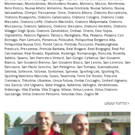
Monterosso
,
Montodinese
,
Montorfano Rovato
,
Monvico
,
Mozzo
,
Nembrese
,
Nino Ronco
,
Nuova Atletic Almenno
,
Nuova Frontiera
,
Nuova Selvino
,
Nuova
Valcavallina
,
Olimpic Trezzanese
,
Ome
,
Oratorio Albino
,
Oratorio Boccaleone
,
Oratorio Brusaporto
,
Oratorio Calvenzano
,
Oratorio Cologno
,
Oratorio Costa
Mezzate
,
Oratorio Leffe
,
Oratorio Maclodio
,
Oratorio Malpensata
,
Oratorio
Mozzanica
,
Oratorio Sabbioni
,
Oratorio Stezzano
,
Oratorio Verdello
,
Oratorio
Villaggio Degli Sposi
,
Oratorio Zandobbio
,
Ordival
,
Oriens
,
Osio Sopra
,
Ospitaletto
,
Palazzo Pignano
,
Palosco
,
Pantigliate
,
Pba
,
Pessano
,
Pessano Con
Bornago
,
Pian Camuno
,
Pieranica
,
Poliscalve
,
Polisportiva Bergamo Alta
,
Polisportiva Nuova Orio
,
Ponte Calcio
,
Pontida
,
Pozzuolo
,
Pradalunghese
,
Presezzo
,
Prezzatese
,
Primula Barbata
,
Real Bolgare
,
Real Borgogna
,
Real Pol.
Calcinatese
,
Real Rovato
,
Ripaltese
,
Rodengo
,
Romanengo
,
Roncola
,
Rovetta
,
Sabbio
,
Saiano
,
San Francesco Virescit
,
San Giorgio Cellatica
,
San Giovanni
Bianco
,
San Giovanni Bienno
,
San Giovanni Bosco
,
San Leone
,
San Lorenzo
,
San
Pancrazio
,
San Paolo Soncino
,
San Pellegrino
,
San Tomaso
,
Scannabuese
,
Sebinia
,
Solleone
,
Solzese
,
Sorisolese
,
Spinese
,
Sporting Leb
,
Sporting Tlc
,
Sporting Valentino Mazzola
,
Suisio
,
Tavernola
,
Torre De' Roveri
,
Trescore
Cremasco
,
Tribulina
,
Ubialese
,
Unica Futura
,
Unitas Coccaglio
,
United Urgnano
,
Uso Zanica
,
Utd Urgnano
,
Valle Imagna
,
Valserina
,
Valtrighe
,
Verdellinese
,
Vidalengo
,
Villa D'adda
,
Villa D'ogna
,
Villese
,
Virtus Lovere
,
Virtus Oratorio
Gazzaniga
,
Virtus Oratorio Petosino
,
Voluntas Osio
,
Zogno 98
LEGGI TUTTO