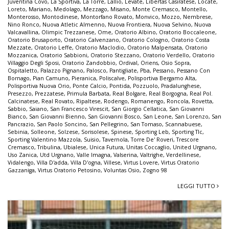
Juventina Covo
,
La Sportiva
,
La Torre
,
Lallio
,
Levate
,
Libertas Casiratese
,
Locate
,
Loreto
,
Mariano
,
Medolago
,
Mezzago
,
Misano
,
Monte Cremasco
,
Montello
,
Monterosso
,
Montodinese
,
Montorfano Rovato
,
Monvico
,
Mozzo
,
Nembrese
,
Nino Ronco
,
Nuova Atletic Almenno
,
Nuova Frontiera
,
Nuova Selvino
,
Nuova
Valcavallina
,
Olimpic Trezzanese
,
Ome
,
Oratorio Albino
,
Oratorio Boccaleone
,
Oratorio Brusaporto
,
Oratorio Calvenzano
,
Oratorio Cologno
,
Oratorio Costa
Mezzate
,
Oratorio Leffe
,
Oratorio Maclodio
,
Oratorio Malpensata
,
Oratorio
Mozzanica
,
Oratorio Sabbioni
,
Oratorio Stezzano
,
Oratorio Verdello
,
Oratorio
Villaggio Degli Sposi
,
Oratorio Zandobbio
,
Ordival
,
Oriens
,
Osio Sopra
,
Ospitaletto
,
Palazzo Pignano
,
Palosco
,
Pantigliate
,
Pba
,
Pessano
,
Pessano Con
Bornago
,
Pian Camuno
,
Pieranica
,
Poliscalve
,
Polisportiva Bergamo Alta
,
Polisportiva Nuova Orio
,
Ponte Calcio
,
Pontida
,
Pozzuolo
,
Pradalunghese
,
Presezzo
,
Prezzatese
,
Primula Barbata
,
Real Bolgare
,
Real Borgogna
,
Real Pol.
Calcinatese
,
Real Rovato
,
Ripaltese
,
Rodengo
,
Romanengo
,
Roncola
,
Rovetta
,
Sabbio
,
Saiano
,
San Francesco Virescit
,
San Giorgio Cellatica
,
San Giovanni
Bianco
,
San Giovanni Bienno
,
San Giovanni Bosco
,
San Leone
,
San Lorenzo
,
San
Pancrazio
,
San Paolo Soncino
,
San Pellegrino
,
San Tomaso
,
Scannabuese
,
Sebinia
,
Solleone
,
Solzese
,
Sorisolese
,
Spinese
,
Sporting Leb
,
Sporting Tlc
,
Sporting Valentino Mazzola
,
Suisio
,
Tavernola
,
Torre De' Roveri
,
Trescore
Cremasco
,
Tribulina
,
Ubialese
,
Unica Futura
,
Unitas Coccaglio
,
United Urgnano
,
Uso Zanica
,
Utd Urgnano
,
Valle Imagna
,
Valserina
,
Valtrighe
,
Verdellinese
,
Vidalengo
,
Villa D'adda
,
Villa D'ogna
,
Villese
,
Virtus Lovere
,
Virtus Oratorio
Gazzaniga
,
Virtus Oratorio Petosino
,
Voluntas Osio
,
Zogno 98
LEGGI TUTTO