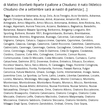
di Matteo Bonfanti Riparte il pallone a Chiuduno: è nato l’Atletico
Chiuduno che a settembre sarà ai nastri di partenza […]
Tags:
Accademia Valseriana
,
Acop Zelo
,
Acos Treviglio
,
Acov Verdello
,
Adrarese
,
Agnelli Olimpia
,
Albano
,
Albinese
,
Almè
,
Alzanese
,
Amatori 85
,
Amici
Antegnate
,
Amici Mapello
,
Amici Mozzo
,
Antoniana
,
Ardesio
,
Ares Redona
,
Arx
,
Arzago
,
Asperiam
,
Aurora Trescore
,
Azzano
,
Badalasco
,
Bagnatica
,
Baradello
,
Barianese
,
Basiano Masate Sporting
,
Berbenno
,
Bergamp Longuelo
,
Bm
Sporting
,
Boltiere
,
Bonate 1951
,
Borgolombardo
,
Bornato
,
Brembatese
,
Brembillese
,
Brembo
,
Brignanese
,
Busnago
,
Calcense
,
Calcinatese
,
Calcio
Urgnano
,
Calepio
,
Calusco
,
Cappuccinese
,
Capriate
,
Capriolese
,
Carobbio
,
Carugate
,
Casazza
,
Casnigo
,
Cassinone
,
Castel Rozzone
,
Castellese
,
Castelnuovo
,
Castrezzato
,
Cavenago
,
Cavernago
,
Cavlera
,
Cazzaghese
,
Celadina
,
Cenate Sotto
,
Cene
,
Centrolago
,
Chignolo
,
Città Di Dalmine
,
Città Di Segrate
,
Cividatese
,
Cividino
,
Clusone
,
Colle Alto
,
Colnaghese
,
Comonte
,
Comun Nuovo
,
Cortenuovese
,
Costa Di Mezzate
,
Costa Mezzate
,
Credaro
,
Curnasco
,
Curno
Caluschese
,
Dalmine 2012
,
Doverese
,
Endine
,
Entratico
,
Erbusco
,
Excelsior
,
Excelsior Vaiano
,
Falco
,
Falco Albino
,
Fc Caravaggio
,
Filago
,
Fiorente Colognola
,
Fiorente Grassobbio
,
Fiorita
,
Fontanella
,
Fornovo
,
Frassati Ranica
,
Fulgor
Canonica
,
Futura Madone
,
Ghiaie
,
Gorlago
,
Gorle
,
Interseriatese
,
Inzago
,
Issese
,
Juventina Covo
,
La Sportiva
,
La Torre
,
Lallio
,
Levate
,
Libertas Casiratese
,
Locate
,
Loreto
,
Mariano
,
Medolago
,
Mezzago
,
Misano
,
Monte Cremasco
,
Montello
,
Monterosso
,
Montodinese
,
Montorfano Rovato
,
Monvico
,
Mozzo
,
Nembrese
,
Nino Ronco
,
Nuova Atletic Almenno
,
Nuova Frontiera
,
Nuova Selvino
,
Nuova
Valcavallina
,
Olimpic Trezzanese
,
Ome
,
Oratorio Albino
,
Oratorio Boccaleone
,
Oratorio Brusaporto
,
Oratorio Calvenzano
,
Oratorio Cologno
,
Oratorio Costa
Mezzate
,
Oratorio Leffe
,
Oratorio Maclodio
,
Oratorio Malpensata
,
Oratorio
Mozzanica
,
Oratorio Sabbioni
,
Oratorio Stezzano
,
Oratorio Verdello
,
Oratorio
Villaggio Degli Sposi
,
Oratorio Zandobbio
,
Ordival
,
Oriens
,
Osio Sopra
,