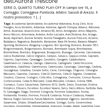
dell’Aurora Trescore
SERIE D, QUARTO TURNO PLAY-OFF In campo ore 16, a
Correggio. Correggese-Pontisola. Arbitro: Sassoli di Arezzo. Il
nostro pronostico: 1 […]
Tags:
Accademia Sandonatese
,
Accademia Valseriana
,
Acop Zelo
,
Acos
Treviglio
,
Acov Verdello
,
Adrarese
,
Adrense
,
Agnelli Olimpia
,
Albano
,
Albinese
,
Almè
,
Alzanese
,
AlzanoCene
,
Amatori 85
,
Amici Antegnate
,
Amici Mapello
,
Amici Mozzo
,
Antoniana
,
Ardesio
,
Ardor Lazzate
,
Ares Redona
,
Arx
,
Arzago
,
Asola
,
Asperiam
,
Aurora Seriate
,
Aurora Travagliato
,
Aurora Trescore
,
Azzano
,
Badalasco
,
Bagnatica
,
Baradello
,
Barianese
,
Base 96 Seveso
,
Basiano Masate
Sporting
,
Berbenno
,
Bergamp Longuelo
,
Bm Sporting
,
Boltiere
,
Bonate 1951
,
Borgolombardo
,
Borgomanero
,
Bornato
,
Brembate Sopra
,
Brembatese
,
Brembillese
,
Brembo
,
Brignanese
,
Brusaporto
,
Busnago
,
Calcense
,
Calcinatese
,
Calcio Rudianese
,
Calcio Urgnano
,
Calepio
,
Calusco
,
Cappuccinese
,
Capriate
,
Caprino
,
Capriolese
,
Caravaggio
,
Carobbio
,
Carugate
,
Casalbuttano
,
Casalmaiocco
,
Casazza
,
Casnigo
,
Cassinone
,
Castegnato
,
Castel Rozzone
,
Castellana
,
Castellese
,
Castelnuovo
,
Castrezzato
,
Cavenago
,
Cavernago
,
Cavlera
,
Cazzaghese
,
Celadina
,
Cenate Sotto
,
Cene
,
Centrolago
,
Chignolo
,
Ciliverghe
Mazzano
,
Cisanese
,
Ciserano
,
Città Di Dalmine
,
Città Di Segrate
,
Cividatese
,
Cividino
,
Clusone
,
Codogno
,
Colle Alto
,
Colnaghese
,
Comonte
,
Comun Nuovo
,
Cortenuovese
,
Costa Di Mezzate
,
Costa Mezzate
,
Credaro
,
Crema 1908
,
Curnasco
,
Curno Caluschese
,
Dalmine 2012
,
Darfo
,
Desio
,
Doverese
,
Endine
,
Entratico
,
Erbusco
,
Excelsior
,
Excelsior Vaiano
,
Falco
,
Falco Albino
,
Fanfulla
,
Fara
,
Fc Caravaggio
,
Filago
,
Fiorente Colognola
,
Fiorente Grassobbio
,
Fiorita
,
Fontanella
,
Foresto
,
Fornovo
,
Forza & Costanza
,
Forza e Costanza
,
Frassati
Ranica
,
Fulgor Canonica
,
Futura Madone
,
Galbiatese Oggiono
,
Gandinese
,
Gavarnese
,
Ghiaie
,
GhisalbeseCalcinatese
,
Gorlago
,
Gorle
,
Governolese
,
Gozzano
,
Grumellese
,
Interseriatese
,
Inveruno
,
Inzago
,
Issese
,
Juventina Covo
,