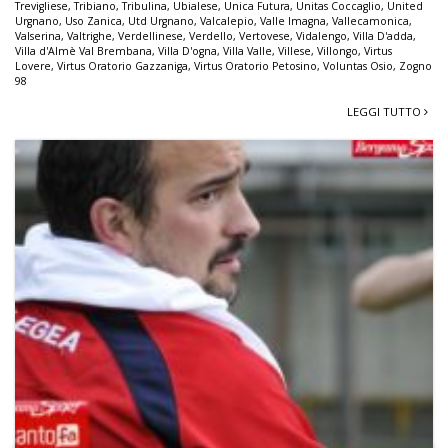
Trevigliese
,
Tribiano
,
Tribulina
,
Ubialese
,
Unica Futura
,
Unitas Coccaglio
,
United
Urgnano
,
Uso Zanica
,
Utd Urgnano
,
Valcalepio
,
Valle Imagna
,
Vallecamonica
,
Valserina
,
Valtrighe
,
Verdellinese
,
Verdello
,
Vertovese
,
Vidalengo
,
Villa D'adda
,
Villa d'Almè Val Brembana
,
Villa D'ogna
,
Villa Valle
,
Villese
,
Villongo
,
Virtus
Lovere
,
Virtus Oratorio Gazzaniga
,
Virtus Oratorio Petosino
,
Voluntas Osio
,
Zogno
98
LEGGI TUTTO