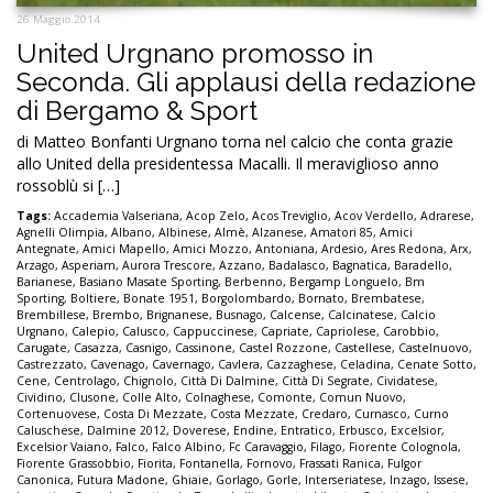
26 Maggio 2014
United Urgnano promosso in
Seconda. Gli applausi della redazione
di Bergamo & Sport
di Matteo Bonfanti Urgnano torna nel calcio che conta grazie
allo United della presidentessa Macalli. Il meraviglioso anno
rossoblù si […]
Tags:
Accademia Valseriana
,
Acop Zelo
,
Acos Treviglio
,
Acov Verdello
,
Adrarese
,
Agnelli Olimpia
,
Albano
,
Albinese
,
Almè
,
Alzanese
,
Amatori 85
,
Amici
Antegnate
,
Amici Mapello
,
Amici Mozzo
,
Antoniana
,
Ardesio
,
Ares Redona
,
Arx
,
Arzago
,
Asperiam
,
Aurora Trescore
,
Azzano
,
Badalasco
,
Bagnatica
,
Baradello
,
Barianese
,
Basiano Masate Sporting
,
Berbenno
,
Bergamp Longuelo
,
Bm
Sporting
,
Boltiere
,
Bonate 1951
,
Borgolombardo
,
Bornato
,
Brembatese
,
Brembillese
,
Brembo
,
Brignanese
,
Busnago
,
Calcense
,
Calcinatese
,
Calcio
Urgnano
,
Calepio
,
Calusco
,
Cappuccinese
,
Capriate
,
Capriolese
,
Carobbio
,
Carugate
,
Casazza
,
Casnigo
,
Cassinone
,
Castel Rozzone
,
Castellese
,
Castelnuovo
,
Castrezzato
,
Cavenago
,
Cavernago
,
Cavlera
,
Cazzaghese
,
Celadina
,
Cenate Sotto
,
Cene
,
Centrolago
,
Chignolo
,
Città Di Dalmine
,
Città Di Segrate
,
Cividatese
,
Cividino
,
Clusone
,
Colle Alto
,
Colnaghese
,
Comonte
,
Comun Nuovo
,
Cortenuovese
,
Costa Di Mezzate
,
Costa Mezzate
,
Credaro
,
Curnasco
,
Curno
Caluschese
,
Dalmine 2012
,
Doverese
,
Endine
,
Entratico
,
Erbusco
,
Excelsior
,
Excelsior Vaiano
,
Falco
,
Falco Albino
,
Fc Caravaggio
,
Filago
,
Fiorente Colognola
,
Fiorente Grassobbio
,
Fiorita
,
Fontanella
,
Fornovo
,
Frassati Ranica
,
Fulgor
Canonica
,
Futura Madone
,
Ghiaie
,
Gorlago
,
Gorle
,
Interseriatese
,
Inzago
,
Issese
,