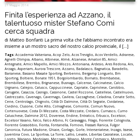
21 Maggio 2014
Finita l’esperienza ad Azzano, il
talentuoso mister Stefano Comi
cerca squadra
di Matteo Bonfanti La prima volta che l’abbiamo incontrato era
insieme a un mostro sacro del nostro calcio provinciale, il […]
Tags:
Accademia Valseriana
,
Acop Zelo
,
Acos Treviglio
,
Acov Verdello
,
Adrarese
,
Agnelli Olimpia
,
Albano
,
Albinese
,
Almè
,
Alzanese
,
Amatori 85
,
Amici
Antegnate
,
Amici Mapello
,
Amici Mozzo
,
Antoniana
,
Ardesio
,
Ares Redona
,
Arx
,
Arzago
,
Asperiam
,
Aurora Trescore
,
Azzano
,
Badalasco
,
Bagnatica
,
Baradello
,
Barianese
,
Basiano Masate Sporting
,
Berbenno
,
Bergamp Longuelo
,
Bm
Sporting
,
Boltiere
,
Bonate 1951
,
Borgolombardo
,
Bornato
,
Brembatese
,
Brembillese
,
Brembo
,
Brignanese
,
Busnago
,
Calcense
,
Calcinatese
,
Calcio
Urgnano
,
Calepio
,
Calusco
,
Cappuccinese
,
Capriate
,
Capriolese
,
Carobbio
,
Carugate
,
Casazza
,
Casnigo
,
Cassinone
,
Castel Rozzone
,
Castellese
,
Castelnuovo
,
Castrezzato
,
Cavenago
,
Cavernago
,
Cavlera
,
Cazzaghese
,
Celadina
,
Cenate Sotto
,
Cene
,
Centrolago
,
Chignolo
,
Città Di Dalmine
,
Città Di Segrate
,
Cividatese
,
Cividino
,
Clusone
,
Colle Alto
,
Colnaghese
,
Comonte
,
Comun Nuovo
,
Cortenuovese
,
Costa Di Mezzate
,
Costa Mezzate
,
Credaro
,
Curnasco
,
Curno
Caluschese
,
Dalmine 2012
,
Doverese
,
Endine
,
Entratico
,
Erbusco
,
Excelsior
,
Excelsior Vaiano
,
Falco
,
Falco Albino
,
Fc Caravaggio
,
Filago
,
Fiorente Colognola
,
Fiorente Grassobbio
,
Fiorita
,
Fontanella
,
Fornovo
,
Frassati Ranica
,
Fulgor
Canonica
,
Futura Madone
,
Ghiaie
,
Gorlago
,
Gorle
,
Interseriatese
,
Inzago
,
Issese
,
Juventina Covo
,
La Sportiva
,
La Torre
,
Lallio
,
Levate
,
Libertas Casiratese
,
Locate
,
Loreto
,
Mariano
,
Medolago
,
Mezzago
,
Misano
,
Monte Cremasco
,
Montello
,