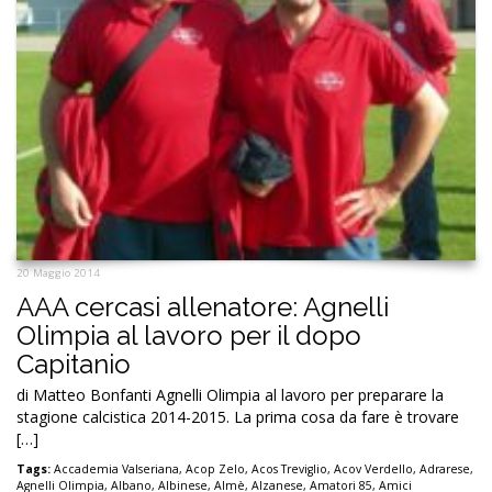
20 Maggio 2014
AAA cercasi allenatore: Agnelli
Olimpia al lavoro per il dopo
Capitanio
di Matteo Bonfanti Agnelli Olimpia al lavoro per preparare la
stagione calcistica 2014-2015. La prima cosa da fare è trovare
[…]
Tags:
Accademia Valseriana
,
Acop Zelo
,
Acos Treviglio
,
Acov Verdello
,
Adrarese
,
Agnelli Olimpia
,
Albano
,
Albinese
,
Almè
,
Alzanese
,
Amatori 85
,
Amici