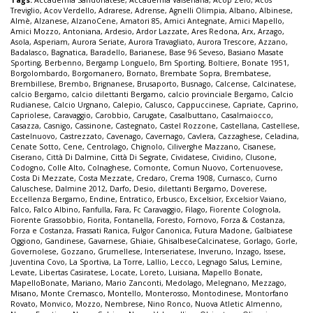
Treviglio
,
Acov Verdello
,
Adrarese
,
Adrense
,
Agnelli Olimpia
,
Albano
,
Albinese
,
Almè
,
Alzanese
,
AlzanoCene
,
Amatori 85
,
Amici Antegnate
,
Amici Mapello
,
Amici Mozzo
,
Antoniana
,
Ardesio
,
Ardor Lazzate
,
Ares Redona
,
Arx
,
Arzago
,
Asola
,
Asperiam
,
Aurora Seriate
,
Aurora Travagliato
,
Aurora Trescore
,
Azzano
,
Badalasco
,
Bagnatica
,
Baradello
,
Barianese
,
Base 96 Seveso
,
Basiano Masate
Sporting
,
Berbenno
,
Bergamp Longuelo
,
Bm Sporting
,
Boltiere
,
Bonate 1951
,
Borgolombardo
,
Borgomanero
,
Bornato
,
Brembate Sopra
,
Brembatese
,
Brembillese
,
Brembo
,
Brignanese
,
Brusaporto
,
Busnago
,
Calcense
,
Calcinatese
,
calcio Bergamo
,
calcio dilettanti Bergamo
,
calcio provinciale Bergamo
,
Calcio
Rudianese
,
Calcio Urgnano
,
Calepio
,
Calusco
,
Cappuccinese
,
Capriate
,
Caprino
,
Capriolese
,
Caravaggio
,
Carobbio
,
Carugate
,
Casalbuttano
,
Casalmaiocco
,
Casazza
,
Casnigo
,
Cassinone
,
Castegnato
,
Castel Rozzone
,
Castellana
,
Castellese
,
Castelnuovo
,
Castrezzato
,
Cavenago
,
Cavernago
,
Cavlera
,
Cazzaghese
,
Celadina
,
Cenate Sotto
,
Cene
,
Centrolago
,
Chignolo
,
Ciliverghe Mazzano
,
Cisanese
,
Ciserano
,
Città Di Dalmine
,
Città Di Segrate
,
Cividatese
,
Cividino
,
Clusone
,
Codogno
,
Colle Alto
,
Colnaghese
,
Comonte
,
Comun Nuovo
,
Cortenuovese
,
Costa Di Mezzate
,
Costa Mezzate
,
Credaro
,
Crema 1908
,
Curnasco
,
Curno
Caluschese
,
Dalmine 2012
,
Darfo
,
Desio
,
dilettanti Bergamo
,
Doverese
,
Eccellenza Bergamo
,
Endine
,
Entratico
,
Erbusco
,
Excelsior
,
Excelsior Vaiano
,
Falco
,
Falco Albino
,
Fanfulla
,
Fara
,
Fc Caravaggio
,
Filago
,
Fiorente Colognola
,
Fiorente Grassobbio
,
Fiorita
,
Fontanella
,
Foresto
,
Fornovo
,
Forza & Costanza
,
Forza e Costanza
,
Frassati Ranica
,
Fulgor Canonica
,
Futura Madone
,
Galbiatese
Oggiono
,
Gandinese
,
Gavarnese
,
Ghiaie
,
GhisalbeseCalcinatese
,
Gorlago
,
Gorle
,
Governolese
,
Gozzano
,
Grumellese
,
Interseriatese
,
Inveruno
,
Inzago
,
Issese
,
Juventina Covo
,
La Sportiva
,
La Torre
,
Lallio
,
Lecco
,
Legnago Salus
,
Lemine
,
Levate
,
Libertas Casiratese
,
Locate
,
Loreto
,
Luisiana
,
Mapello Bonate
,
MapelloBonate
,
Mariano
,
Mario Zanconti
,
Medolago
,
Melegnano
,
Mezzago
,
Misano
,
Monte Cremasco
,
Montello
,
Monterosso
,
Montodinese
,
Montorfano
Rovato
,
Monvico
,
Mozzo
,
Nembrese
,
Nino Ronco
,
Nuova Atletic Almenno
,