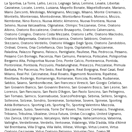
La Sportiva
,
La Torre
,
Lallio
,
Lecco
,
Legnago Salus
,
Lemine
,
Levate
,
Libertas
Casiratese
,
Locate
,
Loreto
,
Luisiana
,
Mapello Bonate
,
MapelloBonate
,
Mariano
,
Mario Zanconti
,
Medolago
,
Melegnano
,
Mezzago
,
Misano
,
Monte Cremasco
,
Montello
,
Monterosso
,
Montodinese
,
Montorfano Rovato
,
Monvico
,
Mozzo
,
Nembrese
,
Nino Ronco
,
Nuova Atletic Almenno
,
Nuova Frontiera
,
Nuova
Selvino
,
Nuova Valcavallina
,
Olginatese
,
Olimpic Trezzanese
,
Ome
,
Oratorio
Albino
,
Oratorio Boccaleone
,
Oratorio Brusaporto
,
Oratorio Calvenzano
,
Oratorio Cologno
,
Oratorio Costa Mezzate
,
Oratorio Leffe
,
Oratorio Maclodio
,
Oratorio Malpensata
,
Oratorio Mozzanica
,
Oratorio Sabbioni
,
Oratorio
Stezzano
,
Oratorio Verdello
,
Oratorio Villaggio Degli Sposi
,
Oratorio Zandobbio
,
Ordival
,
Oriens
,
Orsa Cortefranca
,
Osio Sopra
,
Ospitaletto
,
Pagazzanese
,
Paladina
,
Palazzo Pignano
,
Palosco
,
Pantigliate
,
Paullese
,
Pba
,
Pedrocca
,
Pessano
,
Pessano Con Bornago
,
Piacenza
,
Pian Camuno
,
Pieranica
,
Poliscalve
,
Polisportiva
Bergamo Alta
,
Polisportiva Nuova Orio
,
Ponte Calcio
,
Ponteranica
,
Pontida
,
Pontirolese
,
Pontisola
,
Pozzuolo
,
Pradalunghese
,
Presezzo
,
Prezzatese
,
Primula
Barbata
,
Pro Piacenza
,
Pro Sesto
,
Real Bolgare
,
Real Borgogna
,
Real Casal
,
Real
Milano
,
Real Pol. Calcinatese
,
Real Rovato
,
Rigamonti Nuvolera
,
Ripaltese
,
Rivoltana
,
Rodengo
,
Romanengo
,
Romanese
,
Roncola
,
Rovetta
,
Rudianese
,
Sabbio
,
Saiano
,
Sambonifacese
,
San Francesco Virescit
,
San Giorgio Cellatica
,
San Giovanni Bianco
,
San Giovanni Bienno
,
San Giovanni Bosco
,
San Leone
,
San
Lorenzo
,
San Pancrazio
,
San Paolo D'Argon
,
San Paolo Soncino
,
San Pellegrino
,
San Tomaso
,
Sarnico
,
Scannabuese
,
ScanzoPedrengo
,
Sebinia
,
Sellero
,
Seregno
,
Solleone
,
Solzese
,
Sondrio
,
Soresinese
,
Sorisolese
,
Sovere
,
Spinese
,
Sporting
Adda Bottanuco
,
Sporting Leb
,
Sporting Tlc
,
Sporting Valentino Mazzola
,
Stezzanese
,
Suisio
,
Tavernola
,
Torre De' Roveri
,
Trescore Cremasco
,
Trevigliese
,
Tribiano
,
Tribulina
,
Ubialese
,
Unica Futura
,
Unitas Coccaglio
,
United Urgnano
,
Uso Zanica
,
Utd Urgnano
,
Valcalepio
,
Valle Imagna
,
Vallecamonica
,
Valserina
,
Valtrighe
,
Verdellinese
,
Verdello
,
Vertovese
,
Vidalengo
,
Villa D'adda
,
Villa d'Almè
Val Brembana
,
Villa D'ogna
,
Villa Valle
,
Villese
,
Villongo
,
Virtus Lovere
,
Virtus
Oratorio Gazzaniga
,
Virtus Oratorio Petosino
,
Voluntas Osio
,
Zogno 98