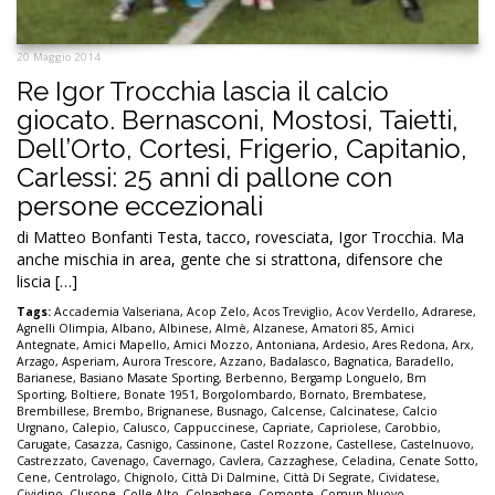
20 Maggio 2014
Re Igor Trocchia lascia il calcio
giocato. Bernasconi, Mostosi, Taietti,
Dell’Orto, Cortesi, Frigerio, Capitanio,
Carlessi: 25 anni di pallone con
persone eccezionali
di Matteo Bonfanti Testa, tacco, rovesciata, Igor Trocchia. Ma
anche mischia in area, gente che si strattona, difensore che
liscia […]
Tags:
Accademia Valseriana
,
Acop Zelo
,
Acos Treviglio
,
Acov Verdello
,
Adrarese
,
Agnelli Olimpia
,
Albano
,
Albinese
,
Almè
,
Alzanese
,
Amatori 85
,
Amici
Antegnate
,
Amici Mapello
,
Amici Mozzo
,
Antoniana
,
Ardesio
,
Ares Redona
,
Arx
,
Arzago
,
Asperiam
,
Aurora Trescore
,
Azzano
,
Badalasco
,
Bagnatica
,
Baradello
,
Barianese
,
Basiano Masate Sporting
,
Berbenno
,
Bergamp Longuelo
,
Bm
Sporting
,
Boltiere
,
Bonate 1951
,
Borgolombardo
,
Bornato
,
Brembatese
,
Brembillese
,
Brembo
,
Brignanese
,
Busnago
,
Calcense
,
Calcinatese
,
Calcio
Urgnano
,
Calepio
,
Calusco
,
Cappuccinese
,
Capriate
,
Capriolese
,
Carobbio
,
Carugate
,
Casazza
,
Casnigo
,
Cassinone
,
Castel Rozzone
,
Castellese
,
Castelnuovo
,
Castrezzato
,
Cavenago
,
Cavernago
,
Cavlera
,
Cazzaghese
,
Celadina
,
Cenate Sotto
,
Cene
,
Centrolago
,
Chignolo
,
Città Di Dalmine
,
Città Di Segrate
,
Cividatese
,
Cividino
,
Clusone
,
Colle Alto
,
Colnaghese
,
Comonte
,
Comun Nuovo
,