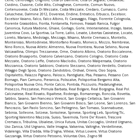
Cene
,
Centrolago
,
Chignolo
,
Città Di Dalmine
,
Città Di Segrate
,
Cividatese
,
Cividino
,
Clusone
,
Colle Alto
,
Colnaghese
,
Comonte
,
Comun Nuovo
,
Cortenuovese
,
Costa Di Mezzate
,
Costa Mezzate
,
Credaro
,
Curnasco
,
Curno
Caluschese
,
Dalmine 2012
,
Doverese
,
Endine
,
Entratico
,
Erbusco
,
Excelsior
,
Excelsior Vaiano
,
Falco
,
Falco Albino
,
Fc Caravaggio
,
Filago
,
Fiorente Colognola
,
Fiorente Grassobbio
,
Fiorita
,
Fontanella
,
Fornovo
,
Frassati Ranica
,
Fulgor
Canonica
,
Futura Madone
,
Ghiaie
,
Gorlago
,
Gorle
,
Interseriatese
,
Inzago
,
Issese
,
Juventina Covo
,
La Sportiva
,
La Torre
,
Lallio
,
Levate
,
Libertas Casiratese
,
Locate
,
Loreto
,
Mariano
,
Medolago
,
Mezzago
,
Misano
,
Monte Cremasco
,
Montello
,
Monterosso
,
Montodinese
,
Montorfano Rovato
,
Monvico
,
Mozzo
,
Nembrese
,
Nino Ronco
,
Nuova Atletic Almenno
,
Nuova Frontiera
,
Nuova Selvino
,
Nuova
Valcavallina
,
Olimpic Trezzanese
,
Ome
,
Oratorio Albino
,
Oratorio Boccaleone
,
Oratorio Brusaporto
,
Oratorio Calvenzano
,
Oratorio Cologno
,
Oratorio Costa
Mezzate
,
Oratorio Leffe
,
Oratorio Maclodio
,
Oratorio Malpensata
,
Oratorio
Mozzanica
,
Oratorio Sabbioni
,
Oratorio Stezzano
,
Oratorio Verdello
,
Oratorio
Villaggio Degli Sposi
,
Oratorio Zandobbio
,
Ordival
,
Oriens
,
Osio Sopra
,
Ospitaletto
,
Palazzo Pignano
,
Palosco
,
Pantigliate
,
Pba
,
Pessano
,
Pessano Con
Bornago
,
Pian Camuno
,
Pieranica
,
Poliscalve
,
Polisportiva Bergamo Alta
,
Polisportiva Nuova Orio
,
Ponte Calcio
,
Pontida
,
Pozzuolo
,
Pradalunghese
,
Presezzo
,
Prezzatese
,
Primula Barbata
,
Real Bolgare
,
Real Borgogna
,
Real Pol.
Calcinatese
,
Real Rovato
,
Ripaltese
,
Rodengo
,
Romanengo
,
Roncola
,
Rovetta
,
Sabbio
,
Saiano
,
San Francesco Virescit
,
San Giorgio Cellatica
,
San Giovanni
Bianco
,
San Giovanni Bienno
,
San Giovanni Bosco
,
San Leone
,
San Lorenzo
,
San
Pancrazio
,
San Paolo Soncino
,
San Pellegrino
,
San Tomaso
,
Scannabuese
,
Sebinia
,
Solleone
,
Solzese
,
Sorisolese
,
Spinese
,
Sporting Leb
,
Sporting Tlc
,
Sporting Valentino Mazzola
,
Suisio
,
Tavernola
,
Torre De' Roveri
,
Trescore
Cremasco
,
Tribulina
,
Ubialese
,
Unica Futura
,
Unitas Coccaglio
,
United Urgnano
,
Uso Zanica
,
Utd Urgnano
,
Valle Imagna
,
Valserina
,
Valtrighe
,
Verdellinese
,
Vidalengo
,
Villa D'adda
,
Villa D'ogna
,
Villese
,
Virtus Lovere
,
Virtus Oratorio
Gazzaniga
,
Virtus Oratorio Petosino
,
Voluntas Osio
,
Zogno 98