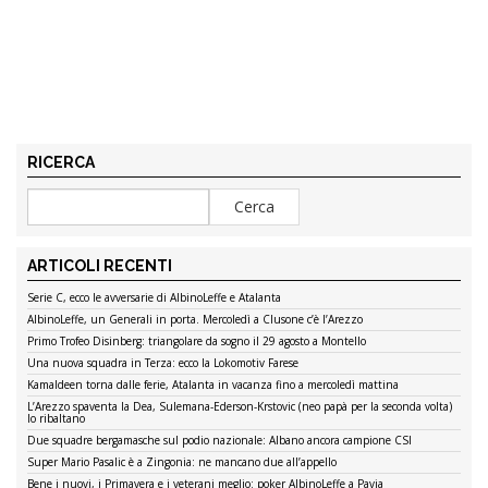
RICERCA
ARTICOLI RECENTI
Serie C, ecco le avversarie di AlbinoLeffe e Atalanta
AlbinoLeffe, un Generali in porta. Mercoledì a Clusone c’è l’Arezzo
Primo Trofeo Disinberg: triangolare da sogno il 29 agosto a Montello
Una nuova squadra in Terza: ecco la Lokomotiv Farese
Kamaldeen torna dalle ferie, Atalanta in vacanza fino a mercoledì mattina
L’Arezzo spaventa la Dea, Sulemana-Ederson-Krstovic (neo papà per la seconda volta)
lo ribaltano
Due squadre bergamasche sul podio nazionale: Albano ancora campione CSI
Super Mario Pasalic è a Zingonia: ne mancano due all’appello
Bene i nuovi, i Primavera e i veterani meglio: poker AlbinoLeffe a Pavia