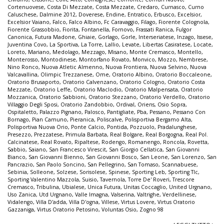
Cortenuovese
,
Costa Di Mezzate
,
Costa Mezzate
,
Credaro
,
Curnasco
,
Curno
Caluschese
,
Dalmine 2012
,
Doverese
,
Endine
,
Entratico
,
Erbusco
,
Excelsior
,
Excelsior Vaiano
,
Falco
,
Falco Albino
,
Fc Caravaggio
,
Filago
,
Fiorente Colognola
,
Fiorente Grassobbio
,
Fiorita
,
Fontanella
,
Fornovo
,
Frassati Ranica
,
Fulgor
Canonica
,
Futura Madone
,
Ghiaie
,
Gorlago
,
Gorle
,
Interseriatese
,
Inzago
,
Issese
,
Juventina Covo
,
La Sportiva
,
La Torre
,
Lallio
,
Levate
,
Libertas Casiratese
,
Locate
,
Loreto
,
Mariano
,
Medolago
,
Mezzago
,
Misano
,
Monte Cremasco
,
Montello
,
Monterosso
,
Montodinese
,
Montorfano Rovato
,
Monvico
,
Mozzo
,
Nembrese
,
Nino Ronco
,
Nuova Atletic Almenno
,
Nuova Frontiera
,
Nuova Selvino
,
Nuova
Valcavallina
,
Olimpic Trezzanese
,
Ome
,
Oratorio Albino
,
Oratorio Boccaleone
,
Oratorio Brusaporto
,
Oratorio Calvenzano
,
Oratorio Cologno
,
Oratorio Costa
Mezzate
,
Oratorio Leffe
,
Oratorio Maclodio
,
Oratorio Malpensata
,
Oratorio
Mozzanica
,
Oratorio Sabbioni
,
Oratorio Stezzano
,
Oratorio Verdello
,
Oratorio
Villaggio Degli Sposi
,
Oratorio Zandobbio
,
Ordival
,
Oriens
,
Osio Sopra
,
Ospitaletto
,
Palazzo Pignano
,
Palosco
,
Pantigliate
,
Pba
,
Pessano
,
Pessano Con
Bornago
,
Pian Camuno
,
Pieranica
,
Poliscalve
,
Polisportiva Bergamo Alta
,
Polisportiva Nuova Orio
,
Ponte Calcio
,
Pontida
,
Pozzuolo
,
Pradalunghese
,
Presezzo
,
Prezzatese
,
Primula Barbata
,
Real Bolgare
,
Real Borgogna
,
Real Pol.
Calcinatese
,
Real Rovato
,
Ripaltese
,
Rodengo
,
Romanengo
,
Roncola
,
Rovetta
,
Sabbio
,
Saiano
,
San Francesco Virescit
,
San Giorgio Cellatica
,
San Giovanni
Bianco
,
San Giovanni Bienno
,
San Giovanni Bosco
,
San Leone
,
San Lorenzo
,
San
Pancrazio
,
San Paolo Soncino
,
San Pellegrino
,
San Tomaso
,
Scannabuese
,
Sebinia
,
Solleone
,
Solzese
,
Sorisolese
,
Spinese
,
Sporting Leb
,
Sporting Tlc
,
Sporting Valentino Mazzola
,
Suisio
,
Tavernola
,
Torre De' Roveri
,
Trescore
Cremasco
,
Tribulina
,
Ubialese
,
Unica Futura
,
Unitas Coccaglio
,
United Urgnano
,
Uso Zanica
,
Utd Urgnano
,
Valle Imagna
,
Valserina
,
Valtrighe
,
Verdellinese
,
Vidalengo
,
Villa D'adda
,
Villa D'ogna
,
Villese
,
Virtus Lovere
,
Virtus Oratorio
Gazzaniga
,
Virtus Oratorio Petosino
,
Voluntas Osio
,
Zogno 98