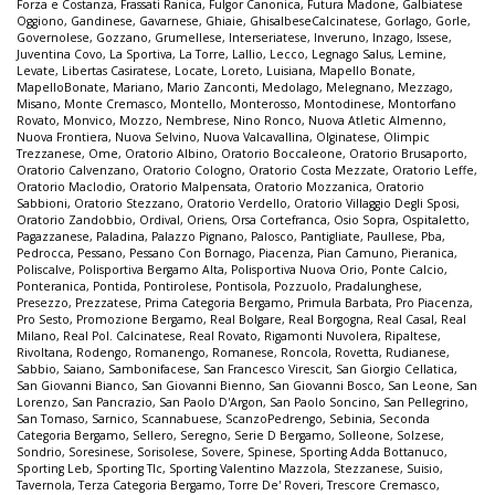
Forza e Costanza
,
Frassati Ranica
,
Fulgor Canonica
,
Futura Madone
,
Galbiatese
Oggiono
,
Gandinese
,
Gavarnese
,
Ghiaie
,
GhisalbeseCalcinatese
,
Gorlago
,
Gorle
,
Governolese
,
Gozzano
,
Grumellese
,
Interseriatese
,
Inveruno
,
Inzago
,
Issese
,
Juventina Covo
,
La Sportiva
,
La Torre
,
Lallio
,
Lecco
,
Legnago Salus
,
Lemine
,
Levate
,
Libertas Casiratese
,
Locate
,
Loreto
,
Luisiana
,
Mapello Bonate
,
MapelloBonate
,
Mariano
,
Mario Zanconti
,
Medolago
,
Melegnano
,
Mezzago
,
Misano
,
Monte Cremasco
,
Montello
,
Monterosso
,
Montodinese
,
Montorfano
Rovato
,
Monvico
,
Mozzo
,
Nembrese
,
Nino Ronco
,
Nuova Atletic Almenno
,
Nuova Frontiera
,
Nuova Selvino
,
Nuova Valcavallina
,
Olginatese
,
Olimpic
Trezzanese
,
Ome
,
Oratorio Albino
,
Oratorio Boccaleone
,
Oratorio Brusaporto
,
Oratorio Calvenzano
,
Oratorio Cologno
,
Oratorio Costa Mezzate
,
Oratorio Leffe
,
Oratorio Maclodio
,
Oratorio Malpensata
,
Oratorio Mozzanica
,
Oratorio
Sabbioni
,
Oratorio Stezzano
,
Oratorio Verdello
,
Oratorio Villaggio Degli Sposi
,
Oratorio Zandobbio
,
Ordival
,
Oriens
,
Orsa Cortefranca
,
Osio Sopra
,
Ospitaletto
,
Pagazzanese
,
Paladina
,
Palazzo Pignano
,
Palosco
,
Pantigliate
,
Paullese
,
Pba
,
Pedrocca
,
Pessano
,
Pessano Con Bornago
,
Piacenza
,
Pian Camuno
,
Pieranica
,
Poliscalve
,
Polisportiva Bergamo Alta
,
Polisportiva Nuova Orio
,
Ponte Calcio
,
Ponteranica
,
Pontida
,
Pontirolese
,
Pontisola
,
Pozzuolo
,
Pradalunghese
,
Presezzo
,
Prezzatese
,
Prima Categoria Bergamo
,
Primula Barbata
,
Pro Piacenza
,
Pro Sesto
,
Promozione Bergamo
,
Real Bolgare
,
Real Borgogna
,
Real Casal
,
Real
Milano
,
Real Pol. Calcinatese
,
Real Rovato
,
Rigamonti Nuvolera
,
Ripaltese
,
Rivoltana
,
Rodengo
,
Romanengo
,
Romanese
,
Roncola
,
Rovetta
,
Rudianese
,
Sabbio
,
Saiano
,
Sambonifacese
,
San Francesco Virescit
,
San Giorgio Cellatica
,
San Giovanni Bianco
,
San Giovanni Bienno
,
San Giovanni Bosco
,
San Leone
,
San
Lorenzo
,
San Pancrazio
,
San Paolo D'Argon
,
San Paolo Soncino
,
San Pellegrino
,
San Tomaso
,
Sarnico
,
Scannabuese
,
ScanzoPedrengo
,
Sebinia
,
Seconda
Categoria Bergamo
,
Sellero
,
Seregno
,
Serie D Bergamo
,
Solleone
,
Solzese
,
Sondrio
,
Soresinese
,
Sorisolese
,
Sovere
,
Spinese
,
Sporting Adda Bottanuco
,
Sporting Leb
,
Sporting Tlc
,
Sporting Valentino Mazzola
,
Stezzanese
,
Suisio
,
Tavernola
,
Terza Categoria Bergamo
,
Torre De' Roveri
,
Trescore Cremasco
,