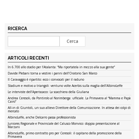
RICERCA
ARTICOLI RECENTI
In 6.700 allo stadio per l’Atalanta: “Ma riportatela in mezzo alla sua gente”
Davide Plebani torna a vestire i panni dell’Oratorio San Marco
Il Caravaggio è ripartito: ecco i convocati per il raduno
Stadium e motivo a triangoli: ventuno volte Acerbis sulla maglia dell’AlbinoLeffe
Le interviste dell’Aperiscacco: La scacchiera della Giuliana
Andrea Ceresoli, da Pontirolo al Norimberga: ufficiale. La Primavera al “Mamma e Papà
Cairo”
All-in di Giuntoli, un suo allievo Direttore della Comunicazione. In attesa dei colpi di
mercato
AlbinoLeffe, anche Delcarro passa professionista
Juniores Regionale e Provinciale del Calusco Monvico: doppia presentazione al
Marzani
AlbinoLeffe, primo contratto pro per Ceresoli: il capitano della promozione della
Primavera