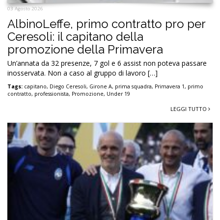
03 Agosto 2026
AlbinoLeffe, primo contratto pro per
Ceresoli: il capitano della
promozione della Primavera
Un’annata da 32 presenze, 7 gol e 6 assist non poteva passare
inosservata. Non a caso al gruppo di lavoro […]
Tags:
capitano
,
Diego Ceresoli
,
Girone A
,
prima squadra
,
Primavera 1
,
primo
contratto
,
professionista
,
Promozione
,
Under 19
LEGGI TUTTO