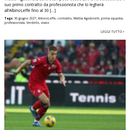
suo primo contratto da professionista che lo legherà
all’AlbinoLeffe fino al 30 […]
Tags:
30 giugno 2027
,
AlbinoLeffe
,
contratto
,
Mattia Agostinelli
,
prima squadra
,
professionista
,
Verdello
,
vivaio
LEGGI TUTTO