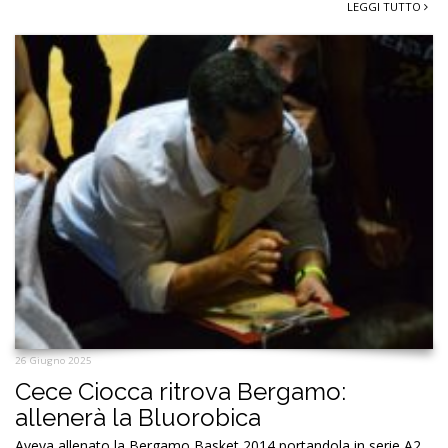
LEGGI TUTTO
26 Giugno 2025
Cece Ciocca ritrova Bergamo:
allenerà la Bluorobica
Aveva allenato la Bergamo Basket 2014 portandola in serie A2,