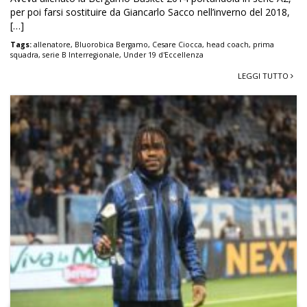
per poi farsi sostituire da Giancarlo Sacco nell’inverno del 2018,
[…]
Tags:
allenatore
,
Bluorobica Bergamo
,
Cesare Ciocca
,
head coach
,
prima
squadra
,
serie B Interregionale
,
Under 19 d'Eccellenza
LEGGI TUTTO