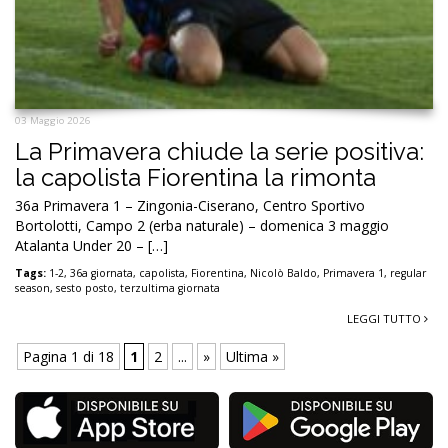
03 Maggio 2026
La Primavera chiude la serie positiva:
la capolista Fiorentina la rimonta
36a Primavera 1 – Zingonia-Ciserano, Centro Sportivo
Bortolotti, Campo 2 (erba naturale) – domenica 3 maggio
Atalanta Under 20 – […]
Tags:
1-2
,
36a giornata
,
capolista
,
Fiorentina
,
Nicolò Baldo
,
Primavera 1
,
regular
season
,
sesto posto
,
terzultima giornata
LEGGI TUTTO
Pagina 1 di 18
1
2
...
»
Ultima »