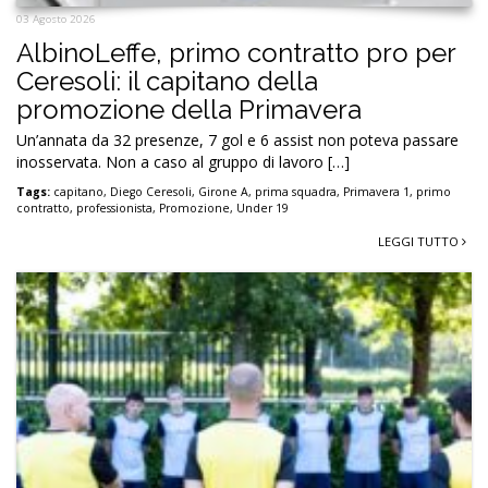
03 Agosto 2026
AlbinoLeffe, primo contratto pro per
Ceresoli: il capitano della
promozione della Primavera
Un’annata da 32 presenze, 7 gol e 6 assist non poteva passare
inosservata. Non a caso al gruppo di lavoro […]
Tags:
capitano
,
Diego Ceresoli
,
Girone A
,
prima squadra
,
Primavera 1
,
primo
contratto
,
professionista
,
Promozione
,
Under 19
LEGGI TUTTO