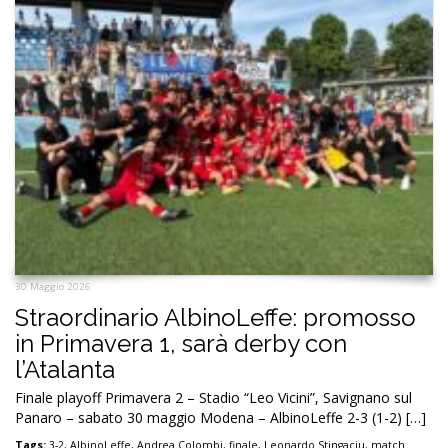
30 Maggio 2026
Straordinario AlbinoLeffe: promosso
in Primavera 1, sarà derby con
l’Atalanta
Finale playoff Primavera 2 – Stadio “Leo Vicini”, Savignano sul
Panaro – sabato 30 maggio Modena – AlbinoLeffe 2-3 (1-2) […]
Tags:
3-2
,
AlbinoLeffe
,
Andrea Colombi
,
finale
,
Leonardo Stingaciu
,
match