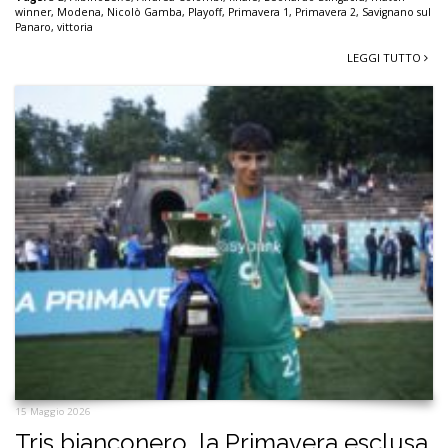
winner
,
Modena
,
Nicolò Gamba
,
Playoff
,
Primavera 1
,
Primavera 2
,
Savignano sul
Panaro
,
vittoria
LEGGI TUTTO
15 Maggio 2026
Tris bianconero, la Primavera esclusa