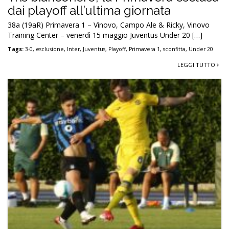
dai playoff all’ultima giornata
38a (19aR) Primavera 1 – Vinovo, Campo Ale & Ricky, Vinovo
Training Center – venerdì 15 maggio Juventus Under 20 […]
Tags:
3-0
,
esclusione
,
Inter
,
Juventus
,
Playoff
,
Primavera 1
,
sconfitta
,
Under 20
LEGGI TUTTO