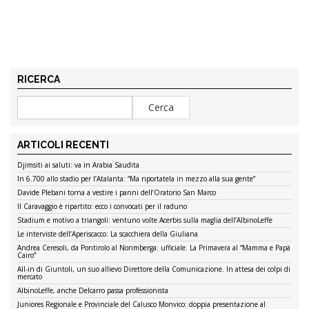
RICERCA
ARTICOLI RECENTI
Djimsiti ai saluti: va in Arabia Saudita
In 6.700 allo stadio per l’Atalanta: “Ma riportatela in mezzo alla sua gente”
Davide Plebani torna a vestire i panni dell’Oratorio San Marco
Il Caravaggio è ripartito: ecco i convocati per il raduno
Stadium e motivo a triangoli: ventuno volte Acerbis sulla maglia dell’AlbinoLeffe
Le interviste dell’Aperiscacco: La scacchiera della Giuliana
Andrea Ceresoli, da Pontirolo al Norimberga: ufficiale. La Primavera al “Mamma e Papà
Cairo”
All-in di Giuntoli, un suo allievo Direttore della Comunicazione. In attesa dei colpi di
mercato
AlbinoLeffe, anche Delcarro passa professionista
Juniores Regionale e Provinciale del Calusco Monvico: doppia presentazione al