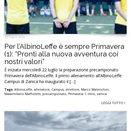
22 Luglio 2026
Per l’AlbinoLeffe è sempre Primavera
(1): “Pronti alla nuova avventura coi
nostri valori”
È iniziata mercoledì 22 luglio la preparazione precampionato
Primavera dell’AlbinoLeffe. Il primo allenamento all’AlbinoLeffe
Campus di Zanica ha inaugurato il […]
Tags:
AlbinoLeffe
,
allenatore
,
Campus
,
direttore
,
Marco Malenchini
,
Massimiliano Maffioletti
,
precampionato
,
Primavera 1
,
ritiro
,
zanica
LEGGI TUTTO