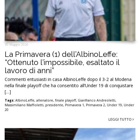
30 Maggio 2026
La Primavera (1) dell’AlbinoLeffe:
“Ottenuto l’impossibile, esaltato il
lavoro di anni”
Commenti entusiasti in casa AlbinoLeffe dopo il 3-2 al Modena
nella finale playoff che ha consentito all’Under 19 di conquistare
[…]
Tags:
AlbinoLeffe
,
allenatore
,
finale playoff
,
Gianfranco Andreoletti
,
Massimiliano Maffioletti
,
presidente
,
Primavera 1
,
Primavera 2
,
Under 19
,
Under
20
LEGGI TUTTO