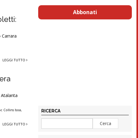
Abbonati
letti:
o Carrara
LEGGI TUTTO
vera
) Atalanta
ac Collins Isoa
,
RICERCA
LEGGI TUTTO