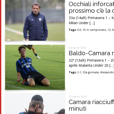
Occhiali inforca
prossimo c’è la 
33a (14aR) Primavera 1 – M
Milan Under […]
Tags:
0-0
,
10 in campionato
,
12
,
M
04 Aprile 2026
Baldo-Camara ne
32ª (13aR) Primavera 1 – Zi
aprile Atalanta Under 20 […
Tags:
2-1
,
32a giornata
,
Alessandro
22 Marzo 2026
Camara riacciuff
minuti