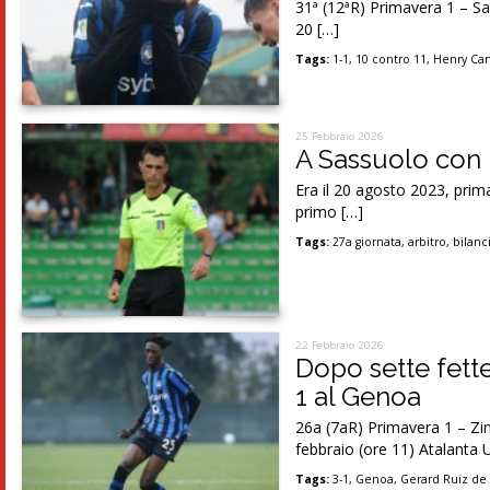
31ª (12ªR) Primavera 1 – S
20 […]
Tags:
1-1
,
10 contro 11
,
Henry Ca
25 Febbraio 2026
A Sassuolo con l
Era il 20 agosto 2023, prima
primo […]
Tags:
27a giornata
,
arbitro
,
bilanc
22 Febbraio 2026
Dopo sette fette
1 al Genoa
26a (7aR) Primavera 1 – Zi
febbraio (ore 11) Atalanta 
Tags:
3-1
,
Genoa
,
Gerard Ruiz de 