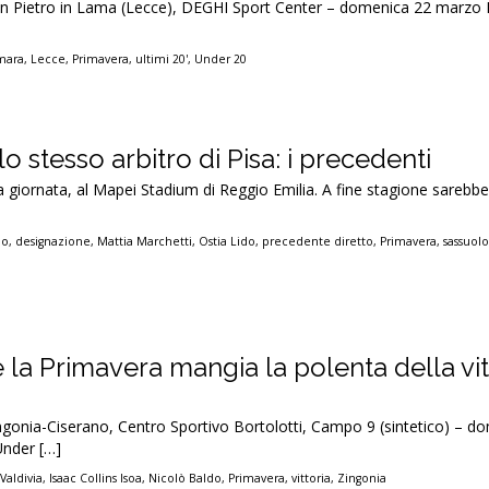
an Pietro in Lama (Lecce), DEGHI Sport Center – domenica 22 marzo
mara
,
Lecce
,
Primavera
,
ultimi 20'
,
Under 20
o stesso arbitro di Pisa: i precedenti
 giornata, al Mapei Stadium di Reggio Emilia. A fine stagione sarebbe 
io
,
designazione
,
Mattia Marchetti
,
Ostia Lido
,
precedente diretto
,
Primavera
,
sassuol
 la Primavera mangia la polenta della vitt
ngonia-Ciserano, Centro Sportivo Bortolotti, Campo 9 (sintetico) – d
Under […]
Valdivia
,
Isaac Collins Isoa
,
Nicolò Baldo
,
Primavera
,
vittoria
,
Zingonia