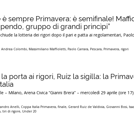
e è sempre Primavera: è semifinale! Maffio
upendo, gruppo di grandi princìpi”
iude la lotteria dei rigori dopo il pari e patta ai regolamentari, Paol
,
Andrea Colombi
,
Massimiliano Maffioletti
,
Paolo Carrara
,
Pescara
,
Primavera
,
rigori
la porta ai rigori, Ruiz la sigilla: la Prima
talia
le – Milano, Arena Civica “Gianni Brera” – mercoledì 29 aprile (ore 17
sandro Anelli
,
Coppa Italia Primavera
,
finale
,
Gerard Ruiz de Valdivia
,
Giovanni Bosi
,
Isa
a
,
tiri di rigore
,
Under 20