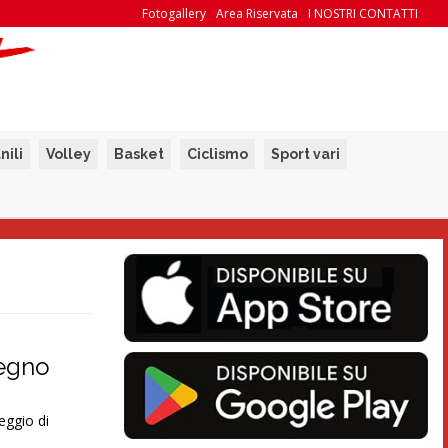
Fotogallery
Area Riservata
I NOSTRI CONTATTI
nili
Volley
Basket
Ciclismo
Sport vari
segno
eggio di