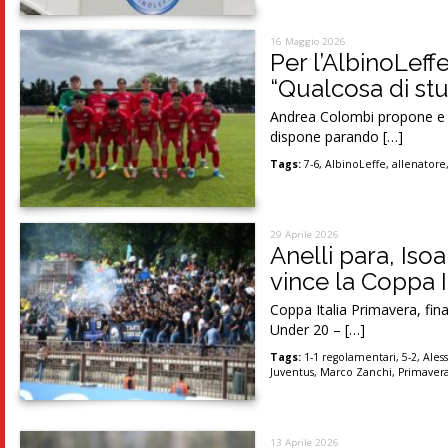
16 Maggio 2026
Per l’AlbinoLeff
“Qualcosa di st
Andrea Colombi propone e ch
dispone parando […]
Tags:
7-6
,
AlbinoLeffe
,
allenatore
29 Aprile 2026
Anelli para, Isoa 
vince la Coppa I
Coppa Italia Primavera, fina
Under 20 – […]
Tags:
1-1 regolamentari
,
5-2
,
Ales
Juventus
,
Marco Zanchi
,
Primaver
13 Aprile 2026