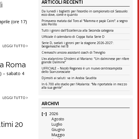
ARTICOLI RECENTI
ì
Da lunedì i biglietti per l’esordio in campionato col Sassuolo:
ecco dove, come e quanto
Primavera matata dal Toro al “Mamma e papà Cairo”: a segno
prile (ore 17)
solo Perillo
Tutti i gironi dall’Eccellenza alla Seconda categoria
Ufficiale il calendario di Coppa Italia Serie D
Serie D, svelati i gironi per la stagione 2026-2027:
LEGGI TUTTO
bergamasche nel B
Cremaschi ancora assistant coach di Treviglio
L’ex atalantino Ghisleni al Mariano: “Un dalminese per rifare
grande Dalmine”
 la Roma
UFFICIALE – Nicolò Regonesi è un nuovo centrocampista
dello Scanzorosciate
e) – sabato 4
Djimsiti ai saluti: va in Arabia Saudita
In 6.700 allo stadio per l’Atalanta: “Ma riportatela in mezzo
alla sua gente”
LEGGI TUTTO
ARCHIVI
2026
Agosto
ltimi 20
Luglio
Giugno
Maggio