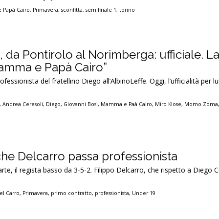
Papà Cairo
,
Primavera
,
sconfitta
,
semifinale 1
,
torino
 da Pontirolo al Norimberga: ufficiale. L
Mamma e Papà Cairo”
ofessionista del fratellino Diego all’AlbinoLeffe. Oggi, l’ufficialità per l
,
Andrea Ceresoli
,
Diego
,
Giovanni Bosi
,
Mamma e Paà Cairo
,
Miro Klose
,
Momo Zoma
che Delcarro passa professionista
rte, il regista basso da 3-5-2. Filippo Delcarro, che rispetto a Diego 
el Carro
,
Primavera
,
primo contratto
,
professionista
,
Under 19