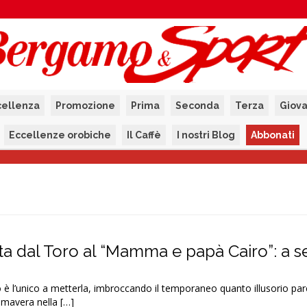
cellenza
Promozione
Prima
Seconda
Terza
Giova
Eccellenze orobiche
Il Caffè
I nostri Blog
Abbonati
a dal Toro al “Mamma e papà Cairo”: a 
 è l’unico a metterla, imbroccando il temporaneo quanto illusorio par
rimavera nella […]