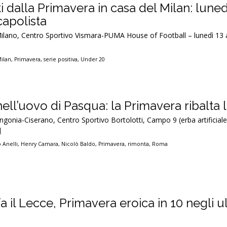
ti dalla Primavera in casa del Milan: luned
capolista
ilano, Centro Sportivo Vismara-PUMA House of Football – lunedì 13 a
ilan
,
Primavera
,
serie positiva
,
Under 20
ll’uovo di Pasqua: la Primavera ribalta
ngonia-Ciserano, Centro Sportivo Bortolotti, Campo 9 (erba artificial
]
 Anelli
,
Henry Camara
,
Nicolò Baldo
,
Primavera
,
rimonta
,
Roma
a il Lecce, Primavera eroica in 10 negli u