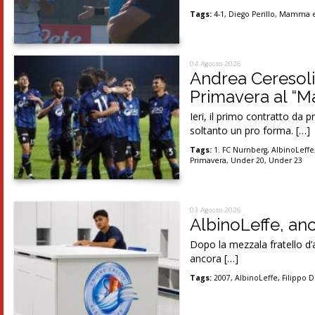
Tags:
4-1
,
Diego Perillo
,
Mamma e 
04 Agosto 2026
Andrea Ceresoli,
Primavera al “
Ieri, il primo contratto da pr
soltanto un pro forma. […]
Tags:
1. FC Nurnberg
,
AlbinoLeffe
Primavera
,
Under 20
,
Under 23
03 Agosto 2026
AlbinoLeffe, an
Dopo la mezzala fratello d’a
ancora […]
Tags:
2007
,
AlbinoLeffe
,
Filippo D