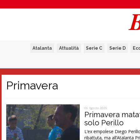
Atalanta
Attualità
Serie C
Serie D
Ec
Primavera
06 Agosto 2026
Primavera matat
solo Perillo
L’ex empolese Diego Perillo
ribattuta, ma all’Atalanta P