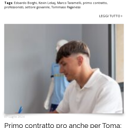
Tags:
Edoardo Borghi
,
Kevin Lekaj
,
Marco Taramelli
,
primo contratto
,
professionisti
,
settore giovanile
,
Tommaso Paganessi
LEGGI TUTTO
07 Luglio 2024
Primo contratto pro anche per Toma: