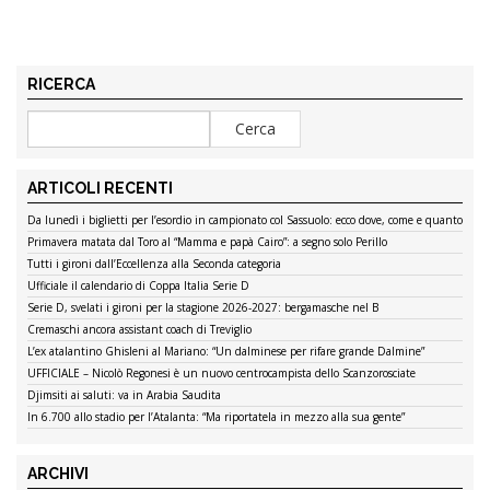
RICERCA
ARTICOLI RECENTI
Da lunedì i biglietti per l’esordio in campionato col Sassuolo: ecco dove, come e quanto
Primavera matata dal Toro al “Mamma e papà Cairo”: a segno solo Perillo
Tutti i gironi dall’Eccellenza alla Seconda categoria
Ufficiale il calendario di Coppa Italia Serie D
Serie D, svelati i gironi per la stagione 2026-2027: bergamasche nel B
Cremaschi ancora assistant coach di Treviglio
L’ex atalantino Ghisleni al Mariano: “Un dalminese per rifare grande Dalmine”
UFFICIALE – Nicolò Regonesi è un nuovo centrocampista dello Scanzorosciate
Djimsiti ai saluti: va in Arabia Saudita
In 6.700 allo stadio per l’Atalanta: “Ma riportatela in mezzo alla sua gente”
ARCHIVI