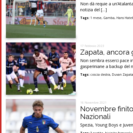
Non dà requie a un’Atalanta 
notizia del […]
Tags:
1 mese
,
Gamba
,
Hans Hate
17 Febbraio 2023
Zapata, ancora g
Non sembra esserci pace in
gasperiniane a backup del
Tags:
coscia destra
,
Duvan Zapat
16 Novembre 2021
Novembre finito 
Nazionali
Spezia, Young Boys e Juvent