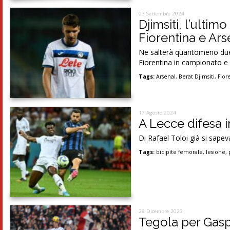
03 Settembre 2024
Djimsiti, l’ultim
Fiorentina e Ars
Ne salterà quantomeno due
Fiorentina in campionato e 
Tags:
Arsenal
,
Berat Djimsiti
,
Fior
17 Agosto 2024
A Lecce difesa 
Di Rafael Toloi già si sapeva
Tags:
bicipite femorale
,
lesione
,
28 Dicembre 2023
Tegola per Gasp