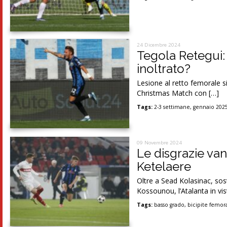
24 Dicembre 2024
Tegola Retegui: 
inoltrato?
Lesione al retto femorale si
Christmas Match con […]
Tags:
2-3 settimane
,
gennaio 202
09 Novembre 2024
Le disgrazie van
Ketelaere
Oltre a Sead Kolasinac, sos
Kossounou, l’Atalanta in vis
Tags:
basso grado
,
bicipite femor