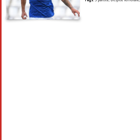
Tags:
3 partite
,
bicipite femorale