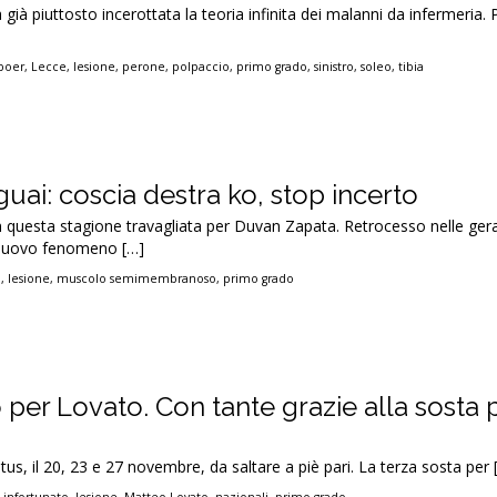
già piuttosto incerottata la teoria infinita dei malanni da infermeria. 
boer
,
Lecce
,
lesione
,
perone
,
polpaccio
,
primo grado
,
sinistro
,
soleo
,
tibia
uai: coscia destra ko, stop incerto
 questa stagione travagliata per Duvan Zapata. Retrocesso nelle ger
 nuovo fenomeno […]
a
,
lesione
,
muscolo semimembranoso
,
primo grado
per Lovato. Con tante grazie alla sosta p
us, il 20, 23 e 27 novembre, da saltare a piè pari. La terza sosta per 