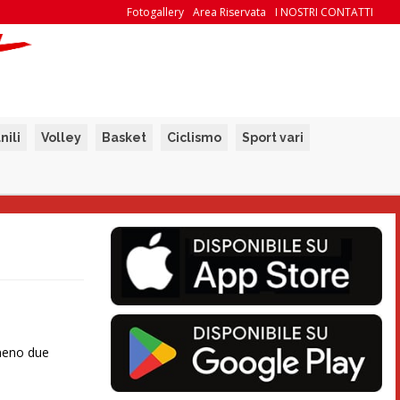
Fotogallery
Area Riservata
I NOSTRI CONTATTI
nili
Volley
Basket
Ciclismo
Sport vari
lmeno due