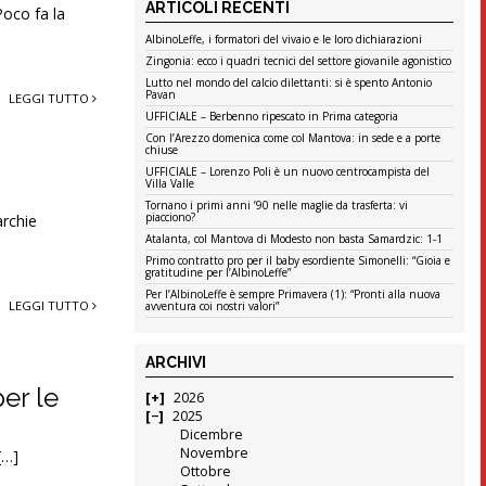
ARTICOLI RECENTI
Poco fa la
AlbinoLeffe, i formatori del vivaio e le loro dichiarazioni
Zingonia: ecco i quadri tecnici del settore giovanile agonistico
Lutto nel mondo del calcio dilettanti: si è spento Antonio
Pavan
LEGGI TUTTO
UFFICIALE – Berbenno ripescato in Prima categoria
Con l’Arezzo domenica come col Mantova: in sede e a porte
chiuse
UFFICIALE – Lorenzo Poli è un nuovo centrocampista del
Villa Valle
Tornano i primi anni ’90 nelle maglie da trasferta: vi
piacciono?
archie
Atalanta, col Mantova di Modesto non basta Samardzic: 1-1
Primo contratto pro per il baby esordiente Simonelli: “Gioia e
gratitudine per l’AlbinoLeffe”
Per l’AlbinoLeffe è sempre Primavera (1): “Pronti alla nuova
LEGGI TUTTO
avventura coi nostri valori”
ARCHIVI
er le
2026
2025
Dicembre
Novembre
[…]
Ottobre