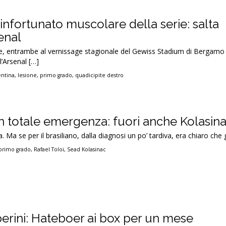
o infortunato muscolare della serie: salta
enal
, entrambe al vernissage stagionale del Gewiss Stadium di Bergamo 
l’Arsenal […]
entina
,
lesione
,
primo grado
,
quadicipite destro
in totale emergenza: fuori anche Kolasin
. Ma se per il brasiliano, dalla diagnosi un po’ tardiva, era chiaro che g
primo grado
,
Rafael Toloi
,
Sead Kolasinac
erini: Hateboer ai box per un mese