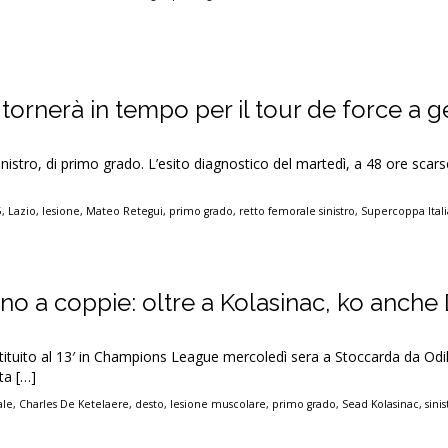
tornerà in tempo per il tour de force a 
nistro, di primo grado. L’esito diagnostico del martedì, a 48 ore scars
5
,
Lazio
,
lesione
,
Mateo Retegui
,
primo grado
,
retto femorale sinistro
,
Supercoppa Ital
no a coppie: oltre a Kolasinac, ko anche
tituito al 13′ in Champions League mercoledì sera a Stoccarda da Odi
ta […]
ale
,
Charles De Ketelaere
,
desto
,
lesione muscolare
,
primo grado
,
Sead Kolasinac
,
sinis