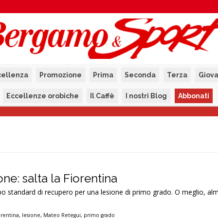
cellenza
Promozione
Prima
Seconda
Terza
Giova
Eccellenze orobiche
Il Caffè
I nostri Blog
Abbonati
one: salta la Fiorentina
o standard di recupero per una lesione di primo grado. O meglio, a
orentina
,
lesione
,
Mateo Retegui
,
primo grado