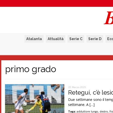
Atalanta
Attualità
Serie C
Serie D
Ec
primo grado
20 Marzo 2025
Retegui, c’è lesi
Due settimane sono il temp
settimane. A […]
Tags:
adduttore lungo
,
destro
,
Fi