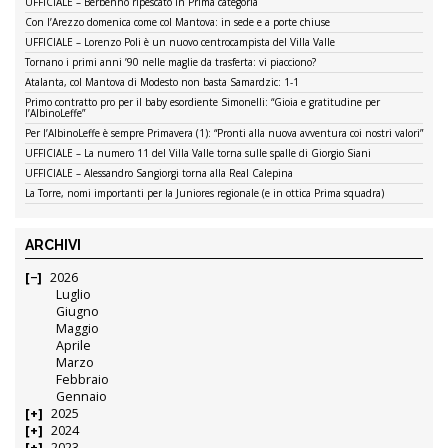
UFFICIALE – Berbenno ripescato in Prima categoria
Con l’Arezzo domenica come col Mantova: in sede e a porte chiuse
UFFICIALE – Lorenzo Poli è un nuovo centrocampista del Villa Valle
Tornano i primi anni ’90 nelle maglie da trasferta: vi piacciono?
Atalanta, col Mantova di Modesto non basta Samardzic: 1-1
Primo contratto pro per il baby esordiente Simonelli: “Gioia e gratitudine per
l’AlbinoLeffe”
Per l’AlbinoLeffe è sempre Primavera (1): “Pronti alla nuova avventura coi nostri valori”
UFFICIALE – La numero 11 del Villa Valle torna sulle spalle di Giorgio Siani
UFFICIALE – Alessandro Sangiorgi torna alla Real Calepina
La Torre, nomi importanti per la Juniores regionale (e in ottica Prima squadra)
ARCHIVI
2026
Luglio
Giugno
Maggio
Aprile
Marzo
Febbraio
Gennaio
2025
2024
2023