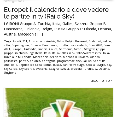
10 Giugno 2021
Europei: il calendario e dove vedere
le partite in tv (Rai o Sky)
I GIRONI Gruppo A: Turchia, Italia, Galles, Svizzera Gruppo B:
Danimarca, Finlandia, Belgio, Russia Gruppo C: Olanda, Ucraina,
Austria, Macedonia […]
Tags:
#stadi
,
201
,
Amsterdam
,
Austria
,
Baku
,
Belgio
,
Bucarest
,
Budapest
,
calcio
,
città
,
Copenaghen
,
Croazia
,
Danimarca
,
diretta
,
dove vederla
,
Euro 2020
,
Euro
2021
,
Europei
,
Finlandia
,
Francia
,
Galles
,
Germania
,
Gironi
,
Glasgow
,
gruppi
,
gruppo
,
in chiaro
,
Inghilterra
,
Italia
,
Italia-Galles in tv
,
Italia-Svizzera in tv
,
Italia-
Turchia in tv
,
Londra
,
Macedonia del Nord
,
Monaco di Baviera
,
Olanda
,
palinsesto
,
partite
,
polonia
,
portogallo
,
programmazione
,
Rai
,
Rai Sport
,
Rai
Uno
,
Rai1
,
Repubblica Ceca
,
Roma
,
Russia
,
San Pietroburgo
,
Scozia
,
Siviglia
,
Sky
,
Sky Calcio
,
Sky Sport
,
Slovacchia
,
Spagna
,
Svezia
,
Svizzera
,
Turchia
,
tv
,
Ucraina
,
Ungheria
LEGGI TUTTO