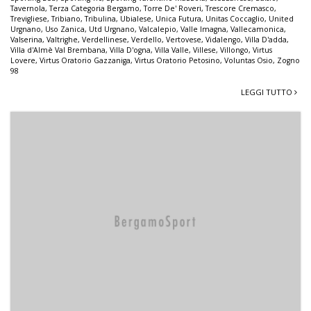
Tavernola
,
Terza Categoria Bergamo
,
Torre De' Roveri
,
Trescore Cremasco
,
Trevigliese
,
Tribiano
,
Tribulina
,
Ubialese
,
Unica Futura
,
Unitas Coccaglio
,
United
Urgnano
,
Uso Zanica
,
Utd Urgnano
,
Valcalepio
,
Valle Imagna
,
Vallecamonica
,
Valserina
,
Valtrighe
,
Verdellinese
,
Verdello
,
Vertovese
,
Vidalengo
,
Villa D'adda
,
Villa d'Almè Val Brembana
,
Villa D'ogna
,
Villa Valle
,
Villese
,
Villongo
,
Virtus
Lovere
,
Virtus Oratorio Gazzaniga
,
Virtus Oratorio Petosino
,
Voluntas Osio
,
Zogno
98
LEGGI TUTTO