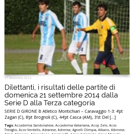
21 Settembre 2014
Dilettanti, i risultati delle partite di
domenica 21 settembre 2014 dalla
Serie D alla Terza categoria
SERIE D GIRONE B Atletico Montichiari – Caravaggio 1-3: 4’pt
Zagari (C), 8’pt Brognoli (C), 44’pt Casca (AM), 3’st Del […]
Tags:
Accademia Sandonatese
,
Accademia Valseriana
,
Acop Zelo
,
Acos
Treviglio
,
Acov Verdello
,
Adrarese
,
Adrense
,
Agnelli Olimpia
,
Albano
,
Albinese
,