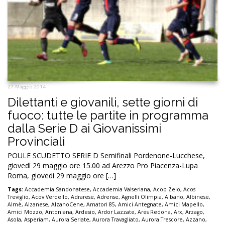
27 Maggio 2014
Dilettanti e giovanili, sette giorni di
fuoco: tutte le partite in programma
dalla Serie D ai Giovanissimi
Provinciali
POULE SCUDETTO SERIE D Semifinali Pordenone-Lucchese,
giovedì 29 maggio ore 15.00 ad Arezzo Pro Piacenza-Lupa
Roma, giovedì 29 maggio ore […]
Tags:
Accademia Sandonatese
,
Accademia Valseriana
,
Acop Zelo
,
Acos
Treviglio
,
Acov Verdello
,
Adrarese
,
Adrense
,
Agnelli Olimpia
,
Albano
,
Albinese
,
Almè
,
Alzanese
,
AlzanoCene
,
Amatori 85
,
Amici Antegnate
,
Amici Mapello
,
Amici Mozzo
,
Antoniana
,
Ardesio
,
Ardor Lazzate
,
Ares Redona
,
Arx
,
Arzago
,
Asola
,
Asperiam
,
Aurora Seriate
,
Aurora Travagliato
,
Aurora Trescore
,
Azzano
,