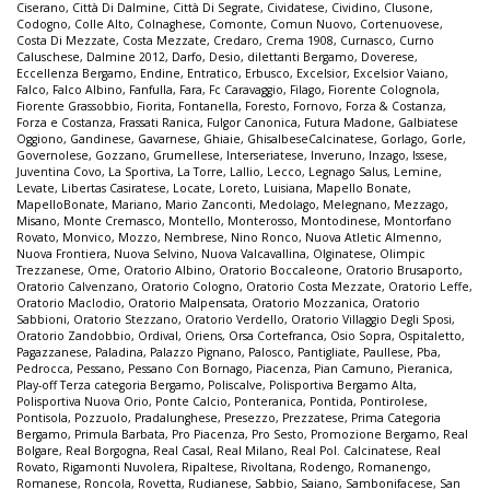
Ciserano
,
Città Di Dalmine
,
Città Di Segrate
,
Cividatese
,
Cividino
,
Clusone
,
Codogno
,
Colle Alto
,
Colnaghese
,
Comonte
,
Comun Nuovo
,
Cortenuovese
,
Costa Di Mezzate
,
Costa Mezzate
,
Credaro
,
Crema 1908
,
Curnasco
,
Curno
Caluschese
,
Dalmine 2012
,
Darfo
,
Desio
,
dilettanti Bergamo
,
Doverese
,
Eccellenza Bergamo
,
Endine
,
Entratico
,
Erbusco
,
Excelsior
,
Excelsior Vaiano
,
Falco
,
Falco Albino
,
Fanfulla
,
Fara
,
Fc Caravaggio
,
Filago
,
Fiorente Colognola
,
Fiorente Grassobbio
,
Fiorita
,
Fontanella
,
Foresto
,
Fornovo
,
Forza & Costanza
,
Forza e Costanza
,
Frassati Ranica
,
Fulgor Canonica
,
Futura Madone
,
Galbiatese
Oggiono
,
Gandinese
,
Gavarnese
,
Ghiaie
,
GhisalbeseCalcinatese
,
Gorlago
,
Gorle
,
Governolese
,
Gozzano
,
Grumellese
,
Interseriatese
,
Inveruno
,
Inzago
,
Issese
,
Juventina Covo
,
La Sportiva
,
La Torre
,
Lallio
,
Lecco
,
Legnago Salus
,
Lemine
,
Levate
,
Libertas Casiratese
,
Locate
,
Loreto
,
Luisiana
,
Mapello Bonate
,
MapelloBonate
,
Mariano
,
Mario Zanconti
,
Medolago
,
Melegnano
,
Mezzago
,
Misano
,
Monte Cremasco
,
Montello
,
Monterosso
,
Montodinese
,
Montorfano
Rovato
,
Monvico
,
Mozzo
,
Nembrese
,
Nino Ronco
,
Nuova Atletic Almenno
,
Nuova Frontiera
,
Nuova Selvino
,
Nuova Valcavallina
,
Olginatese
,
Olimpic
Trezzanese
,
Ome
,
Oratorio Albino
,
Oratorio Boccaleone
,
Oratorio Brusaporto
,
Oratorio Calvenzano
,
Oratorio Cologno
,
Oratorio Costa Mezzate
,
Oratorio Leffe
,
Oratorio Maclodio
,
Oratorio Malpensata
,
Oratorio Mozzanica
,
Oratorio
Sabbioni
,
Oratorio Stezzano
,
Oratorio Verdello
,
Oratorio Villaggio Degli Sposi
,
Oratorio Zandobbio
,
Ordival
,
Oriens
,
Orsa Cortefranca
,
Osio Sopra
,
Ospitaletto
,
Pagazzanese
,
Paladina
,
Palazzo Pignano
,
Palosco
,
Pantigliate
,
Paullese
,
Pba
,
Pedrocca
,
Pessano
,
Pessano Con Bornago
,
Piacenza
,
Pian Camuno
,
Pieranica
,
Play-off Terza categoria Bergamo
,
Poliscalve
,
Polisportiva Bergamo Alta
,
Polisportiva Nuova Orio
,
Ponte Calcio
,
Ponteranica
,
Pontida
,
Pontirolese
,
Pontisola
,
Pozzuolo
,
Pradalunghese
,
Presezzo
,
Prezzatese
,
Prima Categoria
Bergamo
,
Primula Barbata
,
Pro Piacenza
,
Pro Sesto
,
Promozione Bergamo
,
Real
Bolgare
,
Real Borgogna
,
Real Casal
,
Real Milano
,
Real Pol. Calcinatese
,
Real
Rovato
,
Rigamonti Nuvolera
,
Ripaltese
,
Rivoltana
,
Rodengo
,
Romanengo
,
Romanese
,
Roncola
,
Rovetta
,
Rudianese
,
Sabbio
,
Saiano
,
Sambonifacese
,
San