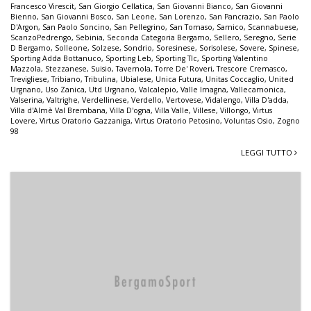
Francesco Virescit
,
San Giorgio Cellatica
,
San Giovanni Bianco
,
San Giovanni
Bienno
,
San Giovanni Bosco
,
San Leone
,
San Lorenzo
,
San Pancrazio
,
San Paolo
D'Argon
,
San Paolo Soncino
,
San Pellegrino
,
San Tomaso
,
Sarnico
,
Scannabuese
,
ScanzoPedrengo
,
Sebinia
,
Seconda Categoria Bergamo
,
Sellero
,
Seregno
,
Serie
D Bergamo
,
Solleone
,
Solzese
,
Sondrio
,
Soresinese
,
Sorisolese
,
Sovere
,
Spinese
,
Sporting Adda Bottanuco
,
Sporting Leb
,
Sporting Tlc
,
Sporting Valentino
Mazzola
,
Stezzanese
,
Suisio
,
Tavernola
,
Torre De' Roveri
,
Trescore Cremasco
,
Trevigliese
,
Tribiano
,
Tribulina
,
Ubialese
,
Unica Futura
,
Unitas Coccaglio
,
United
Urgnano
,
Uso Zanica
,
Utd Urgnano
,
Valcalepio
,
Valle Imagna
,
Vallecamonica
,
Valserina
,
Valtrighe
,
Verdellinese
,
Verdello
,
Vertovese
,
Vidalengo
,
Villa D'adda
,
Villa d'Almè Val Brembana
,
Villa D'ogna
,
Villa Valle
,
Villese
,
Villongo
,
Virtus
Lovere
,
Virtus Oratorio Gazzaniga
,
Virtus Oratorio Petosino
,
Voluntas Osio
,
Zogno
98
LEGGI TUTTO