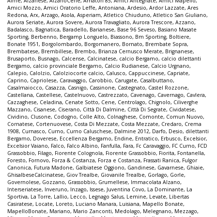
Almè
,
Alzanese
,
AlzanoCene
,
Amatori 85
,
Amici Antegnate
,
Amici Mapello
,
Amici Mozzo
,
Amici Oratorio Leffe
,
Antoniana
,
Ardesio
,
Ardor Lazzate
,
Ares
Redona
,
Arx
,
Arzago
,
Asola
,
Asperiam
,
Atletico Chiuduno
,
Atletico San Giuliano
,
Aurora Seriate
,
Aurora Sovere
,
Aurora Travagliato
,
Aurora Trescore
,
Azzano
,
Badalasco
,
Bagnatica
,
Baradello
,
Barianese
,
Base 96 Seveso
,
Basiano Masate
Sporting
,
Berbenno
,
Bergamp Longuelo
,
Biassono
,
Bm Sporting
,
Boltiere
,
Bonate 1951
,
Borgolombardo
,
Borgomanero
,
Bornato
,
Brembate Sopra
,
Brembatese
,
Brembillese
,
Brembo
,
Brianza Cernusco Merate
,
Brignanese
,
Brusaporto
,
Busnago
,
Calcense
,
Calcinatese
,
calcio Bergamo
,
calcio dilettanti
Bergamo
,
calcio provinciale Bergamo
,
Calcio Rudianese
,
Calcio Urgnano
,
Calepio
,
Calolzio
,
Calolziocorte calcio
,
Calusco
,
Cappuccinese
,
Capriate
,
Caprino
,
Capriolese
,
Caravaggio
,
Carobbio
,
Carugate
,
Casalbuttano
,
Casalmaiocco
,
Casazza
,
Casnigo
,
Cassinone
,
Castegnato
,
Castel Rozzone
,
Castellana
,
Castellese
,
Castelnuovo
,
Castrezzato
,
Cavenago
,
Cavernago
,
Cavlera
,
Cazzaghese
,
Celadina
,
Cenate Sotto
,
Cene
,
Centrolago
,
Chignolo
,
Ciliverghe
Mazzano
,
Cisanese
,
Ciserano
,
Città Di Dalmine
,
Città Di Segrate
,
Cividatese
,
Cividino
,
Clusone
,
Codogno
,
Colle Alto
,
Colnaghese
,
Comonte
,
Comun Nuovo
,
Cornatese
,
Cortenuovese
,
Costa Di Mezzate
,
Costa Mezzate
,
Credaro
,
Crema
1908
,
Curnasco
,
Curno
,
Curno Caluschese
,
Dalmine 2012
,
Darfo
,
Desio
,
dilettanti
Bergamo
,
Doverese
,
Eccellenza Bergamo
,
Endine
,
Entratico
,
Erbusco
,
Excelsior
,
Excelsior Vaiano
,
Falco
,
Falco Albino
,
Fanfulla
,
Fara
,
Fc Caravaggio
,
FC Curno
,
FCD
Grassobbio
,
Filago
,
Fiorente Colognola
,
Fiorente Grassobbio
,
Fiorita
,
Fontanella
,
Foresto
,
Fornovo
,
Forza & Costanza
,
Forza e Costanza
,
Frassati Ranica
,
Fulgor
Canonica
,
Futura Madone
,
Galbiatese Oggiono
,
Gandinese
,
Gavarnese
,
Ghiaie
,
GhisalbeseCalcinatese
,
Giov Trealbe
,
Giovanile Trealbe
,
Gorlago
,
Gorle
,
Governolese
,
Gozzano
,
Grassobbio
,
Grumellese
,
Immacolata Alzano
,
Interseriatese
,
Inveruno
,
Inzago
,
Issese
,
Juventina Covo
,
La Dominante
,
La
Sportiva
,
La Torre
,
Lallio
,
Lecco
,
Legnago Salus
,
Lemine
,
Levate
,
Libertas
Casiratese
,
Locate
,
Loreto
,
Luciano Manara
,
Luisiana
,
Mapello Bonate
,
MapelloBonate
,
Mariano
,
Mario Zanconti
,
Medolago
,
Melegnano
,
Mezzago
,