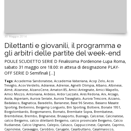
30 Maggio 2014
Dilettanti e giovanili, il programma e
gli arbitri delle partite del week-end
POULE SCUDETTO SERIE D Finalissima Pordenone-Lupa Roma,
sabato 31 maggio ore 18.00: in attesa di designazione PLAY-
OFF SERIE D Semifinali […]
Tags:
Accademia Sandonatese
,
Accademia Valseriana
,
Acop Zelo
,
Acos
Treviglio
,
Acov Verdello
,
Adrarese
,
Adrense
,
Agnelli Olimpia
,
Albano
,
Albinese
,
Almè
,
Alzanese
,
AlzanoCene
,
Amatori 85
,
Amici Antegnate
,
Amici Mapello
,
Amici Mozzo
,
Antoniana
,
Ardesio
,
Ardor Lazzate
,
Ares Redona
,
Arx
,
Arzago
,
Asola
,
Asperiam
,
Aurora Seriate
,
Aurora Travagliato
,
Aurora Trescore
,
Azzano
,
Badalasco
,
Bagnatica
,
Baradello
,
Barianese
,
Base 96 Seveso
,
Basiano Masate
Sporting
,
Berbenno
,
Bergamp Longuelo
,
Bm Sporting
,
Boltiere
,
Bonate 1951
,
Borgolombardo
,
Borgomanero
,
Bornato
,
Brembate Sopra
,
Brembatese
,
Brembillese
,
Brembo
,
Brignanese
,
Brusaporto
,
Busnago
,
Calcense
,
Calcinatese
,
calcio Bergamo
,
calcio dilettanti Bergamo
,
calcio provinciale Bergamo
,
Calcio
Rudianese
,
Calcio Urgnano
,
Calepio
,
Calusco
,
Cappuccinese
,
Capriate
,
Caprino
,
Capriolese
,
Caravaggio
,
Carobbio
,
Carugate
,
Casalbuttano
,
Casalmaiocco
,