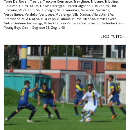
Torre De' Roveri
,
Trealbe
,
Trescore Cremasco
,
Trevigliese
,
Tribiano
,
Tribulina
,
Ubialese
,
Unica Futura
,
Unitas Coccaglio
,
United Urgnano
,
Uso Zanica
,
Utd
Urgnano
,
Valcalepio
,
Valle Imagna
,
Vallecamonica
,
Valserina
,
Valtrighe
,
Verdellinese
,
Verdello
,
Vertovese
,
Vidalengo
,
Villa D'adda
,
Villa d'Almè Val
Brembana
,
Villa D'ogna
,
Villa Valle
,
Villanova
,
Villese
,
Villongo
,
Virtus Lovere
,
Virtus Oratorio Gazzaniga
,
Virtus Oratorio Petosino
,
Virtus Trezzo
,
Voluntas Osio
,
Young Boys Chiari
,
Zognese 98
,
Zogno 98
LEGGI TUTTO