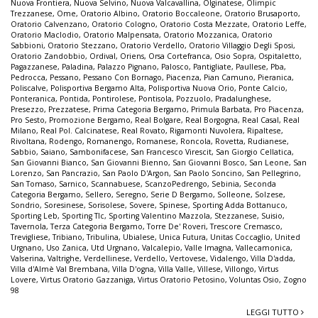
Nuova Frontiera
,
Nuova Selvino
,
Nuova Valcavallina
,
Olginatese
,
Olimpic
Trezzanese
,
Ome
,
Oratorio Albino
,
Oratorio Boccaleone
,
Oratorio Brusaporto
,
Oratorio Calvenzano
,
Oratorio Cologno
,
Oratorio Costa Mezzate
,
Oratorio Leffe
,
Oratorio Maclodio
,
Oratorio Malpensata
,
Oratorio Mozzanica
,
Oratorio
Sabbioni
,
Oratorio Stezzano
,
Oratorio Verdello
,
Oratorio Villaggio Degli Sposi
,
Oratorio Zandobbio
,
Ordival
,
Oriens
,
Orsa Cortefranca
,
Osio Sopra
,
Ospitaletto
,
Pagazzanese
,
Paladina
,
Palazzo Pignano
,
Palosco
,
Pantigliate
,
Paullese
,
Pba
,
Pedrocca
,
Pessano
,
Pessano Con Bornago
,
Piacenza
,
Pian Camuno
,
Pieranica
,
Poliscalve
,
Polisportiva Bergamo Alta
,
Polisportiva Nuova Orio
,
Ponte Calcio
,
Ponteranica
,
Pontida
,
Pontirolese
,
Pontisola
,
Pozzuolo
,
Pradalunghese
,
Presezzo
,
Prezzatese
,
Prima Categoria Bergamo
,
Primula Barbata
,
Pro Piacenza
,
Pro Sesto
,
Promozione Bergamo
,
Real Bolgare
,
Real Borgogna
,
Real Casal
,
Real
Milano
,
Real Pol. Calcinatese
,
Real Rovato
,
Rigamonti Nuvolera
,
Ripaltese
,
Rivoltana
,
Rodengo
,
Romanengo
,
Romanese
,
Roncola
,
Rovetta
,
Rudianese
,
Sabbio
,
Saiano
,
Sambonifacese
,
San Francesco Virescit
,
San Giorgio Cellatica
,
San Giovanni Bianco
,
San Giovanni Bienno
,
San Giovanni Bosco
,
San Leone
,
San
Lorenzo
,
San Pancrazio
,
San Paolo D'Argon
,
San Paolo Soncino
,
San Pellegrino
,
San Tomaso
,
Sarnico
,
Scannabuese
,
ScanzoPedrengo
,
Sebinia
,
Seconda
Categoria Bergamo
,
Sellero
,
Seregno
,
Serie D Bergamo
,
Solleone
,
Solzese
,
Sondrio
,
Soresinese
,
Sorisolese
,
Sovere
,
Spinese
,
Sporting Adda Bottanuco
,
Sporting Leb
,
Sporting Tlc
,
Sporting Valentino Mazzola
,
Stezzanese
,
Suisio
,
Tavernola
,
Terza Categoria Bergamo
,
Torre De' Roveri
,
Trescore Cremasco
,
Trevigliese
,
Tribiano
,
Tribulina
,
Ubialese
,
Unica Futura
,
Unitas Coccaglio
,
United
Urgnano
,
Uso Zanica
,
Utd Urgnano
,
Valcalepio
,
Valle Imagna
,
Vallecamonica
,
Valserina
,
Valtrighe
,
Verdellinese
,
Verdello
,
Vertovese
,
Vidalengo
,
Villa D'adda
,
Villa d'Almè Val Brembana
,
Villa D'ogna
,
Villa Valle
,
Villese
,
Villongo
,
Virtus
Lovere
,
Virtus Oratorio Gazzaniga
,
Virtus Oratorio Petosino
,
Voluntas Osio
,
Zogno
98
LEGGI TUTTO