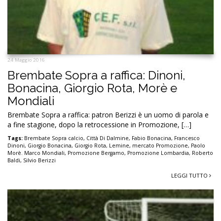
24 Maggio 2016
Brembate Sopra a raffica: Dinoni,
Bonacina, Giorgio Rota, Morè e
Mondiali
Brembate Sopra a raffica: patron Berizzi è un uomo di parola e
a fine stagione, dopo la retrocessione in Promozione, […]
Tags:
Brembate Sopra calcio
,
Città Di Dalmine
,
Fabio Bonacina
,
Francesco
Dinoni
,
Giorgio Bonacina
,
Giorgio Rota
,
Lemine
,
mercato Promozione
,
Paolo
Morè. Marco Mondiali
,
Promozione Bergamo
,
Promozione Lombardia
,
Roberto
Baldi
,
Silvio Berizzi
LEGGI TUTTO