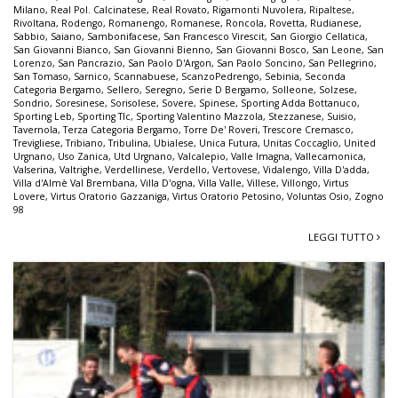
Milano
,
Real Pol. Calcinatese
,
Real Rovato
,
Rigamonti Nuvolera
,
Ripaltese
,
Rivoltana
,
Rodengo
,
Romanengo
,
Romanese
,
Roncola
,
Rovetta
,
Rudianese
,
Sabbio
,
Saiano
,
Sambonifacese
,
San Francesco Virescit
,
San Giorgio Cellatica
,
San Giovanni Bianco
,
San Giovanni Bienno
,
San Giovanni Bosco
,
San Leone
,
San
Lorenzo
,
San Pancrazio
,
San Paolo D'Argon
,
San Paolo Soncino
,
San Pellegrino
,
San Tomaso
,
Sarnico
,
Scannabuese
,
ScanzoPedrengo
,
Sebinia
,
Seconda
Categoria Bergamo
,
Sellero
,
Seregno
,
Serie D Bergamo
,
Solleone
,
Solzese
,
Sondrio
,
Soresinese
,
Sorisolese
,
Sovere
,
Spinese
,
Sporting Adda Bottanuco
,
Sporting Leb
,
Sporting Tlc
,
Sporting Valentino Mazzola
,
Stezzanese
,
Suisio
,
Tavernola
,
Terza Categoria Bergamo
,
Torre De' Roveri
,
Trescore Cremasco
,
Trevigliese
,
Tribiano
,
Tribulina
,
Ubialese
,
Unica Futura
,
Unitas Coccaglio
,
United
Urgnano
,
Uso Zanica
,
Utd Urgnano
,
Valcalepio
,
Valle Imagna
,
Vallecamonica
,
Valserina
,
Valtrighe
,
Verdellinese
,
Verdello
,
Vertovese
,
Vidalengo
,
Villa D'adda
,
Villa d'Almè Val Brembana
,
Villa D'ogna
,
Villa Valle
,
Villese
,
Villongo
,
Virtus
Lovere
,
Virtus Oratorio Gazzaniga
,
Virtus Oratorio Petosino
,
Voluntas Osio
,
Zogno
98
LEGGI TUTTO