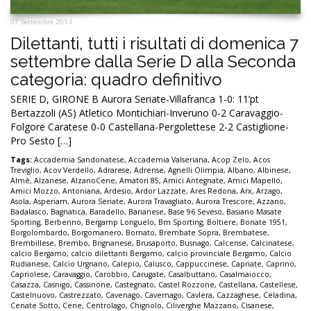
07 Settembre 2014
Dilettanti, tutti i risultati di domenica 7
settembre dalla Serie D alla Seconda
categoria: quadro definitivo
SERIE D, GIRONE B Aurora Seriate-Villafranca 1-0: 11’pt
Bertazzoli (AS) Atletico Montichiari-Inveruno 0-2 Caravaggio-
Folgore Caratese 0-0 Castellana-Pergolettese 2-2 Castiglione-
Pro Sesto […]
Tags:
Accademia Sandonatese
,
Accademia Valseriana
,
Acop Zelo
,
Acos
Treviglio
,
Acov Verdello
,
Adrarese
,
Adrense
,
Agnelli Olimpia
,
Albano
,
Albinese
,
Almè
,
Alzanese
,
AlzanoCene
,
Amatori 85
,
Amici Antegnate
,
Amici Mapello
,
Amici Mozzo
,
Antoniana
,
Ardesio
,
Ardor Lazzate
,
Ares Redona
,
Arx
,
Arzago
,
Asola
,
Asperiam
,
Aurora Seriate
,
Aurora Travagliato
,
Aurora Trescore
,
Azzano
,
Badalasco
,
Bagnatica
,
Baradello
,
Barianese
,
Base 96 Seveso
,
Basiano Masate
Sporting
,
Berbenno
,
Bergamp Longuelo
,
Bm Sporting
,
Boltiere
,
Bonate 1951
,
Borgolombardo
,
Borgomanero
,
Bornato
,
Brembate Sopra
,
Brembatese
,
Brembillese
,
Brembo
,
Brignanese
,
Brusaporto
,
Busnago
,
Calcense
,
Calcinatese
,
calcio Bergamo
,
calcio dilettanti Bergamo
,
calcio provinciale Bergamo
,
Calcio
Rudianese
,
Calcio Urgnano
,
Calepio
,
Calusco
,
Cappuccinese
,
Capriate
,
Caprino
,
Capriolese
,
Caravaggio
,
Carobbio
,
Carugate
,
Casalbuttano
,
Casalmaiocco
,
Casazza
,
Casnigo
,
Cassinone
,
Castegnato
,
Castel Rozzone
,
Castellana
,
Castellese
,
Castelnuovo
,
Castrezzato
,
Cavenago
,
Cavernago
,
Cavlera
,
Cazzaghese
,
Celadina
,
Cenate Sotto
,
Cene
,
Centrolago
,
Chignolo
,
Ciliverghe Mazzano
,
Cisanese
,