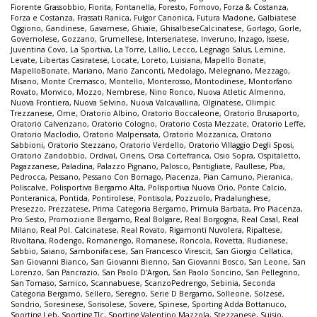
Fiorente Grassobbio
,
Fiorita
,
Fontanella
,
Foresto
,
Fornovo
,
Forza & Costanza
,
Forza e Costanza
,
Frassati Ranica
,
Fulgor Canonica
,
Futura Madone
,
Galbiatese
Oggiono
,
Gandinese
,
Gavarnese
,
Ghiaie
,
GhisalbeseCalcinatese
,
Gorlago
,
Gorle
,
Governolese
,
Gozzano
,
Grumellese
,
Interseriatese
,
Inveruno
,
Inzago
,
Issese
,
Juventina Covo
,
La Sportiva
,
La Torre
,
Lallio
,
Lecco
,
Legnago Salus
,
Lemine
,
Levate
,
Libertas Casiratese
,
Locate
,
Loreto
,
Luisiana
,
Mapello Bonate
,
MapelloBonate
,
Mariano
,
Mario Zanconti
,
Medolago
,
Melegnano
,
Mezzago
,
Misano
,
Monte Cremasco
,
Montello
,
Monterosso
,
Montodinese
,
Montorfano
Rovato
,
Monvico
,
Mozzo
,
Nembrese
,
Nino Ronco
,
Nuova Atletic Almenno
,
Nuova Frontiera
,
Nuova Selvino
,
Nuova Valcavallina
,
Olginatese
,
Olimpic
Trezzanese
,
Ome
,
Oratorio Albino
,
Oratorio Boccaleone
,
Oratorio Brusaporto
,
Oratorio Calvenzano
,
Oratorio Cologno
,
Oratorio Costa Mezzate
,
Oratorio Leffe
,
Oratorio Maclodio
,
Oratorio Malpensata
,
Oratorio Mozzanica
,
Oratorio
Sabbioni
,
Oratorio Stezzano
,
Oratorio Verdello
,
Oratorio Villaggio Degli Sposi
,
Oratorio Zandobbio
,
Ordival
,
Oriens
,
Orsa Cortefranca
,
Osio Sopra
,
Ospitaletto
,
Pagazzanese
,
Paladina
,
Palazzo Pignano
,
Palosco
,
Pantigliate
,
Paullese
,
Pba
,
Pedrocca
,
Pessano
,
Pessano Con Bornago
,
Piacenza
,
Pian Camuno
,
Pieranica
,
Poliscalve
,
Polisportiva Bergamo Alta
,
Polisportiva Nuova Orio
,
Ponte Calcio
,
Ponteranica
,
Pontida
,
Pontirolese
,
Pontisola
,
Pozzuolo
,
Pradalunghese
,
Presezzo
,
Prezzatese
,
Prima Categoria Bergamo
,
Primula Barbata
,
Pro Piacenza
,
Pro Sesto
,
Promozione Bergamo
,
Real Bolgare
,
Real Borgogna
,
Real Casal
,
Real
Milano
,
Real Pol. Calcinatese
,
Real Rovato
,
Rigamonti Nuvolera
,
Ripaltese
,
Rivoltana
,
Rodengo
,
Romanengo
,
Romanese
,
Roncola
,
Rovetta
,
Rudianese
,
Sabbio
,
Saiano
,
Sambonifacese
,
San Francesco Virescit
,
San Giorgio Cellatica
,
San Giovanni Bianco
,
San Giovanni Bienno
,
San Giovanni Bosco
,
San Leone
,
San
Lorenzo
,
San Pancrazio
,
San Paolo D'Argon
,
San Paolo Soncino
,
San Pellegrino
,
San Tomaso
,
Sarnico
,
Scannabuese
,
ScanzoPedrengo
,
Sebinia
,
Seconda
Categoria Bergamo
,
Sellero
,
Seregno
,
Serie D Bergamo
,
Solleone
,
Solzese
,
Sondrio
,
Soresinese
,
Sorisolese
,
Sovere
,
Spinese
,
Sporting Adda Bottanuco
,
Sporting Leb
,
Sporting Tlc
,
Sporting Valentino Mazzola
,
Stezzanese
,
Suisio
,