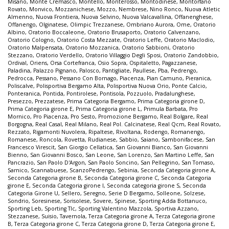
Misano
,
Monte Cremasco
,
Montello
,
Monterosso
,
Montodinese
,
Montorfano
Rovato
,
Monvico
,
Mozzanichese
,
Mozzo
,
Nembrese
,
Nino Ronco
,
Nuova Atletic
Almenno
,
Nuova Frontiera
,
Nuova Selvino
,
Nuova Valcavallina
,
Offanenghese
,
Offanengo
,
Olginatese
,
Olimpic Trezzanese
,
Ombriano Aurora
,
Ome
,
Oratorio
Albino
,
Oratorio Boccaleone
,
Oratorio Brusaporto
,
Oratorio Calvenzano
,
Oratorio Cologno
,
Oratorio Costa Mezzate
,
Oratorio Leffe
,
Oratorio Maclodio
,
Oratorio Malpensata
,
Oratorio Mozzanica
,
Oratorio Sabbioni
,
Oratorio
Stezzano
,
Oratorio Verdello
,
Oratorio Villaggio Degli Sposi
,
Oratorio Zandobbio
,
Ordival
,
Oriens
,
Orsa Cortefranca
,
Osio Sopra
,
Ospitaletto
,
Pagazzanese
,
Paladina
,
Palazzo Pignano
,
Palosco
,
Pantigliate
,
Paullese
,
Pba
,
Pedrengo
,
Pedrocca
,
Pessano
,
Pessano Con Bornago
,
Piacenza
,
Pian Camuno
,
Pieranica
,
Poliscalve
,
Polisportiva Bergamo Alta
,
Polisportiva Nuova Orio
,
Ponte Calcio
,
Ponteranica
,
Pontida
,
Pontirolese
,
Pontisola
,
Pozzuolo
,
Pradalunghese
,
Presezzo
,
Prezzatese
,
Prima Categoria Bergamo
,
Prima Categoria girone D
,
Prima Categoria girone E
,
Prima Categoria girone L
,
Primula Barbata
,
Pro
Mornico
,
Pro Piacenza
,
Pro Sesto
,
Promozione Bergamo
,
Real Bolgare
,
Real
Borgogna
,
Real Casal
,
Real Milano
,
Real Pol. Calcinatese
,
Real Qcm
,
Real Rovato
,
Rezzato
,
Rigamonti Nuvolera
,
Ripaltese
,
Rivoltana
,
Rodengo
,
Romanengo
,
Romanese
,
Roncola
,
Rovetta
,
Rudianese
,
Sabbio
,
Saiano
,
Sambonifacese
,
San
Francesco Virescit
,
San Giorgio Cellatica
,
San Giovanni Bianco
,
San Giovanni
Bienno
,
San Giovanni Bosco
,
San Leone
,
San Lorenzo
,
San Martino Leffe
,
San
Pancrazio
,
San Paolo D'Argon
,
San Paolo Soncino
,
San Pellegrino
,
San Tomaso
,
Sarnico
,
Scannabuese
,
ScanzoPedrengo
,
Sebinia
,
Seconda Categoria girone A
,
Seconda Categoria girone B
,
Seconda Categoria girone C
,
Seconda Categoria
girone E
,
Seconda Categoria girone I
,
Seconda categoria girone S
,
Seconda
Categoria Girone U
,
Sellero
,
Seregno
,
Serie D Bergamo
,
Solleone
,
Solzese
,
Sondrio
,
Soresinese
,
Sorisolese
,
Sovere
,
Spinese
,
Sporting Adda Bottanuco
,
Sporting Leb
,
Sporting Tlc
,
Sporting Valentino Mazzola
,
Sportiva Azzano
,
Stezzanese
,
Suisio
,
Tavernola
,
Terza Categoria girone A
,
Terza Categoria girone
B
,
Terza Categoria girone C
,
Terza Categoria girone D
,
Terza Categoria girone E
,