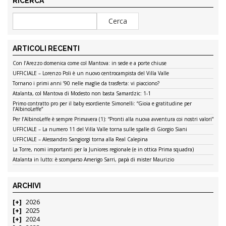
RICERCA
ARTICOLI RECENTI
Con l’Arezzo domenica come col Mantova: in sede e a porte chiuse
UFFICIALE – Lorenzo Poli è un nuovo centrocampista del Villa Valle
Tornano i primi anni ’90 nelle maglie da trasferta: vi piacciono?
Atalanta, col Mantova di Modesto non basta Samardzic: 1-1
Primo contratto pro per il baby esordiente Simonelli: “Gioia e gratitudine per
l’AlbinoLeffe”
Per l’AlbinoLeffe è sempre Primavera (1): “Pronti alla nuova avventura coi nostri valori”
UFFICIALE – La numero 11 del Villa Valle torna sulle spalle di Giorgio Siani
UFFICIALE – Alessandro Sangiorgi torna alla Real Calepina
La Torre, nomi importanti per la Juniores regionale (e in ottica Prima squadra)
Atalanta in lutto: è scomparso Amerigo Sarri, papà di mister Maurizio
ARCHIVI
2026
2025
2024