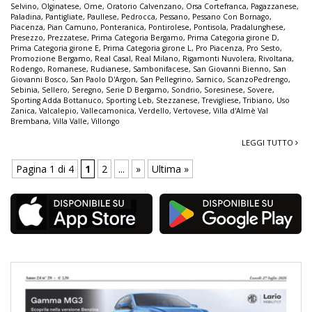
Selvino
,
Olginatese
,
Ome
,
Oratorio Calvenzano
,
Orsa Cortefranca
,
Pagazzanese
,
Paladina
,
Pantigliate
,
Paullese
,
Pedrocca
,
Pessano
,
Pessano Con Bornago
,
Piacenza
,
Pian Camuno
,
Ponteranica
,
Pontirolese
,
Pontisola
,
Pradalunghese
,
Presezzo
,
Prezzatese
,
Prima Categoria Bergamo
,
Prima Categoria girone D
,
Prima Categoria girone E
,
Prima Categoria girone L
,
Pro Piacenza
,
Pro Sesto
,
Promozione Bergamo
,
Real Casal
,
Real Milano
,
Rigamonti Nuvolera
,
Rivoltana
,
Rodengo
,
Romanese
,
Rudianese
,
Sambonifacese
,
San Giovanni Bienno
,
San
Giovanni Bosco
,
San Paolo D'Argon
,
San Pellegrino
,
Sarnico
,
ScanzoPedrengo
,
Sebinia
,
Sellero
,
Seregno
,
Serie D Bergamo
,
Sondrio
,
Soresinese
,
Sovere
,
Sporting Adda Bottanuco
,
Sporting Leb
,
Stezzanese
,
Trevigliese
,
Tribiano
,
Uso
Zanica
,
Valcalepio
,
Vallecamonica
,
Verdello
,
Vertovese
,
Villa d'Almè Val
Brembana
,
Villa Valle
,
Villongo
LEGGI TUTTO
Pagina 1 di 4
1
2
...
»
Ultima »