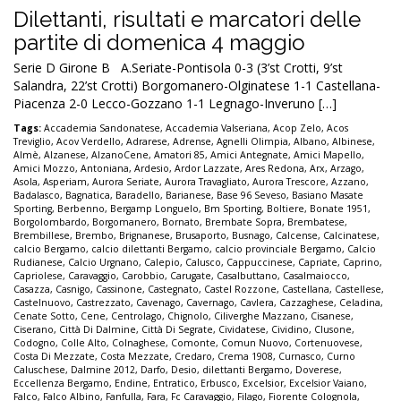
Dilettanti, risultati e marcatori delle
partite di domenica 4 maggio
Serie D Girone B A.Seriate-Pontisola 0-3 (3’st Crotti, 9’st
Salandra, 22’st Crotti) Borgomanero-Olginatese 1-1 Castellana-
Piacenza 2-0 Lecco-Gozzano 1-1 Legnago-Inveruno […]
Tags:
Accademia Sandonatese
,
Accademia Valseriana
,
Acop Zelo
,
Acos
Treviglio
,
Acov Verdello
,
Adrarese
,
Adrense
,
Agnelli Olimpia
,
Albano
,
Albinese
,
Almè
,
Alzanese
,
AlzanoCene
,
Amatori 85
,
Amici Antegnate
,
Amici Mapello
,
Amici Mozzo
,
Antoniana
,
Ardesio
,
Ardor Lazzate
,
Ares Redona
,
Arx
,
Arzago
,
Asola
,
Asperiam
,
Aurora Seriate
,
Aurora Travagliato
,
Aurora Trescore
,
Azzano
,
Badalasco
,
Bagnatica
,
Baradello
,
Barianese
,
Base 96 Seveso
,
Basiano Masate
Sporting
,
Berbenno
,
Bergamp Longuelo
,
Bm Sporting
,
Boltiere
,
Bonate 1951
,
Borgolombardo
,
Borgomanero
,
Bornato
,
Brembate Sopra
,
Brembatese
,
Brembillese
,
Brembo
,
Brignanese
,
Brusaporto
,
Busnago
,
Calcense
,
Calcinatese
,
calcio Bergamo
,
calcio dilettanti Bergamo
,
calcio provinciale Bergamo
,
Calcio
Rudianese
,
Calcio Urgnano
,
Calepio
,
Calusco
,
Cappuccinese
,
Capriate
,
Caprino
,
Capriolese
,
Caravaggio
,
Carobbio
,
Carugate
,
Casalbuttano
,
Casalmaiocco
,
Casazza
,
Casnigo
,
Cassinone
,
Castegnato
,
Castel Rozzone
,
Castellana
,
Castellese
,
Castelnuovo
,
Castrezzato
,
Cavenago
,
Cavernago
,
Cavlera
,
Cazzaghese
,
Celadina
,
Cenate Sotto
,
Cene
,
Centrolago
,
Chignolo
,
Ciliverghe Mazzano
,
Cisanese
,
Ciserano
,
Città Di Dalmine
,
Città Di Segrate
,
Cividatese
,
Cividino
,
Clusone
,
Codogno
,
Colle Alto
,
Colnaghese
,
Comonte
,
Comun Nuovo
,
Cortenuovese
,
Costa Di Mezzate
,
Costa Mezzate
,
Credaro
,
Crema 1908
,
Curnasco
,
Curno
Caluschese
,
Dalmine 2012
,
Darfo
,
Desio
,
dilettanti Bergamo
,
Doverese
,
Eccellenza Bergamo
,
Endine
,
Entratico
,
Erbusco
,
Excelsior
,
Excelsior Vaiano
,
Falco
,
Falco Albino
,
Fanfulla
,
Fara
,
Fc Caravaggio
,
Filago
,
Fiorente Colognola
,