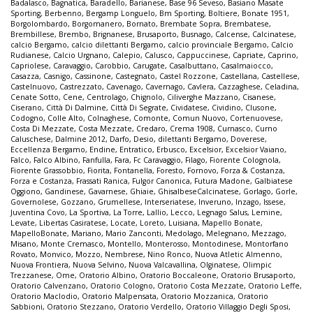
Badalasco
,
Bagnatica
,
Baradello
,
Barianese
,
Base 96 Seveso
,
Basiano Masate
Sporting
,
Berbenno
,
Bergamp Longuelo
,
Bm Sporting
,
Boltiere
,
Bonate 1951
,
Borgolombardo
,
Borgomanero
,
Bornato
,
Brembate Sopra
,
Brembatese
,
Brembillese
,
Brembo
,
Brignanese
,
Brusaporto
,
Busnago
,
Calcense
,
Calcinatese
,
calcio Bergamo
,
calcio dilettanti Bergamo
,
calcio provinciale Bergamo
,
Calcio
Rudianese
,
Calcio Urgnano
,
Calepio
,
Calusco
,
Cappuccinese
,
Capriate
,
Caprino
,
Capriolese
,
Caravaggio
,
Carobbio
,
Carugate
,
Casalbuttano
,
Casalmaiocco
,
Casazza
,
Casnigo
,
Cassinone
,
Castegnato
,
Castel Rozzone
,
Castellana
,
Castellese
,
Castelnuovo
,
Castrezzato
,
Cavenago
,
Cavernago
,
Cavlera
,
Cazzaghese
,
Celadina
,
Cenate Sotto
,
Cene
,
Centrolago
,
Chignolo
,
Ciliverghe Mazzano
,
Cisanese
,
Ciserano
,
Città Di Dalmine
,
Città Di Segrate
,
Cividatese
,
Cividino
,
Clusone
,
Codogno
,
Colle Alto
,
Colnaghese
,
Comonte
,
Comun Nuovo
,
Cortenuovese
,
Costa Di Mezzate
,
Costa Mezzate
,
Credaro
,
Crema 1908
,
Curnasco
,
Curno
Caluschese
,
Dalmine 2012
,
Darfo
,
Desio
,
dilettanti Bergamo
,
Doverese
,
Eccellenza Bergamo
,
Endine
,
Entratico
,
Erbusco
,
Excelsior
,
Excelsior Vaiano
,
Falco
,
Falco Albino
,
Fanfulla
,
Fara
,
Fc Caravaggio
,
Filago
,
Fiorente Colognola
,
Fiorente Grassobbio
,
Fiorita
,
Fontanella
,
Foresto
,
Fornovo
,
Forza & Costanza
,
Forza e Costanza
,
Frassati Ranica
,
Fulgor Canonica
,
Futura Madone
,
Galbiatese
Oggiono
,
Gandinese
,
Gavarnese
,
Ghiaie
,
GhisalbeseCalcinatese
,
Gorlago
,
Gorle
,
Governolese
,
Gozzano
,
Grumellese
,
Interseriatese
,
Inveruno
,
Inzago
,
Issese
,
Juventina Covo
,
La Sportiva
,
La Torre
,
Lallio
,
Lecco
,
Legnago Salus
,
Lemine
,
Levate
,
Libertas Casiratese
,
Locate
,
Loreto
,
Luisiana
,
Mapello Bonate
,
MapelloBonate
,
Mariano
,
Mario Zanconti
,
Medolago
,
Melegnano
,
Mezzago
,
Misano
,
Monte Cremasco
,
Montello
,
Monterosso
,
Montodinese
,
Montorfano
Rovato
,
Monvico
,
Mozzo
,
Nembrese
,
Nino Ronco
,
Nuova Atletic Almenno
,
Nuova Frontiera
,
Nuova Selvino
,
Nuova Valcavallina
,
Olginatese
,
Olimpic
Trezzanese
,
Ome
,
Oratorio Albino
,
Oratorio Boccaleone
,
Oratorio Brusaporto
,
Oratorio Calvenzano
,
Oratorio Cologno
,
Oratorio Costa Mezzate
,
Oratorio Leffe
,
Oratorio Maclodio
,
Oratorio Malpensata
,
Oratorio Mozzanica
,
Oratorio
Sabbioni
,
Oratorio Stezzano
,
Oratorio Verdello
,
Oratorio Villaggio Degli Sposi
,