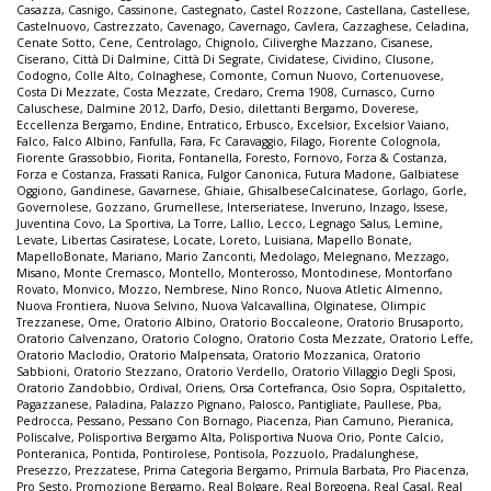
Casazza
,
Casnigo
,
Cassinone
,
Castegnato
,
Castel Rozzone
,
Castellana
,
Castellese
,
Castelnuovo
,
Castrezzato
,
Cavenago
,
Cavernago
,
Cavlera
,
Cazzaghese
,
Celadina
,
Cenate Sotto
,
Cene
,
Centrolago
,
Chignolo
,
Ciliverghe Mazzano
,
Cisanese
,
Ciserano
,
Città Di Dalmine
,
Città Di Segrate
,
Cividatese
,
Cividino
,
Clusone
,
Codogno
,
Colle Alto
,
Colnaghese
,
Comonte
,
Comun Nuovo
,
Cortenuovese
,
Costa Di Mezzate
,
Costa Mezzate
,
Credaro
,
Crema 1908
,
Curnasco
,
Curno
Caluschese
,
Dalmine 2012
,
Darfo
,
Desio
,
dilettanti Bergamo
,
Doverese
,
Eccellenza Bergamo
,
Endine
,
Entratico
,
Erbusco
,
Excelsior
,
Excelsior Vaiano
,
Falco
,
Falco Albino
,
Fanfulla
,
Fara
,
Fc Caravaggio
,
Filago
,
Fiorente Colognola
,
Fiorente Grassobbio
,
Fiorita
,
Fontanella
,
Foresto
,
Fornovo
,
Forza & Costanza
,
Forza e Costanza
,
Frassati Ranica
,
Fulgor Canonica
,
Futura Madone
,
Galbiatese
Oggiono
,
Gandinese
,
Gavarnese
,
Ghiaie
,
GhisalbeseCalcinatese
,
Gorlago
,
Gorle
,
Governolese
,
Gozzano
,
Grumellese
,
Interseriatese
,
Inveruno
,
Inzago
,
Issese
,
Juventina Covo
,
La Sportiva
,
La Torre
,
Lallio
,
Lecco
,
Legnago Salus
,
Lemine
,
Levate
,
Libertas Casiratese
,
Locate
,
Loreto
,
Luisiana
,
Mapello Bonate
,
MapelloBonate
,
Mariano
,
Mario Zanconti
,
Medolago
,
Melegnano
,
Mezzago
,
Misano
,
Monte Cremasco
,
Montello
,
Monterosso
,
Montodinese
,
Montorfano
Rovato
,
Monvico
,
Mozzo
,
Nembrese
,
Nino Ronco
,
Nuova Atletic Almenno
,
Nuova Frontiera
,
Nuova Selvino
,
Nuova Valcavallina
,
Olginatese
,
Olimpic
Trezzanese
,
Ome
,
Oratorio Albino
,
Oratorio Boccaleone
,
Oratorio Brusaporto
,
Oratorio Calvenzano
,
Oratorio Cologno
,
Oratorio Costa Mezzate
,
Oratorio Leffe
,
Oratorio Maclodio
,
Oratorio Malpensata
,
Oratorio Mozzanica
,
Oratorio
Sabbioni
,
Oratorio Stezzano
,
Oratorio Verdello
,
Oratorio Villaggio Degli Sposi
,
Oratorio Zandobbio
,
Ordival
,
Oriens
,
Orsa Cortefranca
,
Osio Sopra
,
Ospitaletto
,
Pagazzanese
,
Paladina
,
Palazzo Pignano
,
Palosco
,
Pantigliate
,
Paullese
,
Pba
,
Pedrocca
,
Pessano
,
Pessano Con Bornago
,
Piacenza
,
Pian Camuno
,
Pieranica
,
Poliscalve
,
Polisportiva Bergamo Alta
,
Polisportiva Nuova Orio
,
Ponte Calcio
,
Ponteranica
,
Pontida
,
Pontirolese
,
Pontisola
,
Pozzuolo
,
Pradalunghese
,
Presezzo
,
Prezzatese
,
Prima Categoria Bergamo
,
Primula Barbata
,
Pro Piacenza
,
Pro Sesto
,
Promozione Bergamo
,
Real Bolgare
,
Real Borgogna
,
Real Casal
,
Real