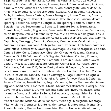
Tags:
Accademia Sandonatese
,
Accademia Valseriana
,
Acop Zelo
,
Acos
Treviglio
,
Acov Verdello
,
Adrarese
,
Adrense
,
Agnelli Olimpia
,
Albano
,
Albinese
,
Almè
,
Alzanese
,
AlzanoCene
,
Amatori 85
,
Amici Antegnate
,
Amici Mapello
,
Amici Mozzo
,
Antoniana
,
Ardesio
,
Ardor Lazzate
,
Ares Redona
,
Arx
,
Arzago
,
Asola
,
Asperiam
,
Aurora Seriate
,
Aurora Travagliato
,
Aurora Trescore
,
Azzano
,
Badalasco
,
Bagnatica
,
Baradello
,
Barianese
,
Base 96 Seveso
,
Basiano Masate
Sporting
,
Berbenno
,
Bergamp Longuelo
,
Bm Sporting
,
Boltiere
,
Bonate 1951
,
Borgolombardo
,
Borgomanero
,
Bornato
,
Brembate Sopra
,
Brembatese
,
Brembillese
,
Brembo
,
Brignanese
,
Brusaporto
,
Busnago
,
Calcense
,
Calcinatese
,
calcio Bergamo
,
calcio dilettanti Bergamo
,
calcio provinciale Bergamo
,
Calcio
Rudianese
,
Calcio Urgnano
,
Calepio
,
Calusco
,
Cappuccinese
,
Capriate
,
Caprino
,
Capriolese
,
Caravaggio
,
Carobbio
,
Carugate
,
Casalbuttano
,
Casalmaiocco
,
Casazza
,
Casnigo
,
Cassinone
,
Castegnato
,
Castel Rozzone
,
Castellana
,
Castellese
,
Castelnuovo
,
Castrezzato
,
Cavenago
,
Cavernago
,
Cavlera
,
Cazzaghese
,
Celadina
,
Cenate Sotto
,
Cene
,
Centrolago
,
Chignolo
,
Ciliverghe Mazzano
,
Cisanese
,
Ciserano
,
Città Di Dalmine
,
Città Di Segrate
,
Cividatese
,
Cividino
,
Clusone
,
Codogno
,
Colle Alto
,
Colnaghese
,
Comonte
,
Comun Nuovo
,
Cortenuovese
,
Costa Di Mezzate
,
Costa Mezzate
,
Credaro
,
Crema 1908
,
Curnasco
,
Curno
Caluschese
,
Dalmine 2012
,
Darfo
,
Desio
,
dilettanti Bergamo
,
Doverese
,
Eccellenza Bergamo
,
Endine
,
Entratico
,
Erbusco
,
Excelsior
,
Excelsior Vaiano
,
Falco
,
Falco Albino
,
Fanfulla
,
Fara
,
Fc Caravaggio
,
Filago
,
Fiorente Colognola
,
Fiorente Grassobbio
,
Fiorita
,
Fontanella
,
Foresto
,
Fornovo
,
Forza & Costanza
,
Forza e Costanza
,
Frassati Ranica
,
Fulgor Canonica
,
Futura Madone
,
Galbiatese
Oggiono
,
Gandinese
,
Gavarnese
,
Ghiaie
,
GhisalbeseCalcinatese
,
Gorlago
,
Gorle
,
Governolese
,
Gozzano
,
Grumellese
,
Interseriatese
,
Inveruno
,
Inzago
,
Issese
,
Juventina Covo
,
La Sportiva
,
La Torre
,
Lallio
,
Lecco
,
Legnago Salus
,
Lemine
,
Levate
,
Libertas Casiratese
,
Locate
,
Loreto
,
Luisiana
,
Mapello Bonate
,
MapelloBonate
,
Mariano
,
Mario Zanconti
,
Medolago
,
Melegnano
,
Mezzago
,
Misano
,
Monte Cremasco
,
Montello
,
Monterosso
,
Montodinese
,
Montorfano
Rovato
,
Monvico
,
Mozzo
,
Nembrese
,
Nino Ronco
,
Nuova Atletic Almenno
,