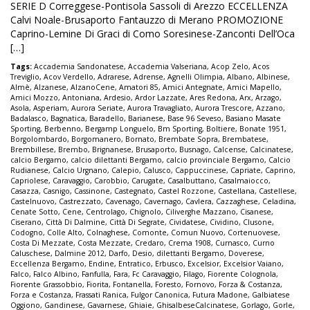
SERIE D Correggese-Pontisola Sassoli di Arezzo ECCELLENZA
Calvi Noale-Brusaporto Fantauzzo di Merano PROMOZIONE
Caprino-Lemine Di Graci di Como Soresinese-Zanconti Dell’Oca
[…]
Tags:
Accademia Sandonatese
,
Accademia Valseriana
,
Acop Zelo
,
Acos
Treviglio
,
Acov Verdello
,
Adrarese
,
Adrense
,
Agnelli Olimpia
,
Albano
,
Albinese
,
Almè
,
Alzanese
,
AlzanoCene
,
Amatori 85
,
Amici Antegnate
,
Amici Mapello
,
Amici Mozzo
,
Antoniana
,
Ardesio
,
Ardor Lazzate
,
Ares Redona
,
Arx
,
Arzago
,
Asola
,
Asperiam
,
Aurora Seriate
,
Aurora Travagliato
,
Aurora Trescore
,
Azzano
,
Badalasco
,
Bagnatica
,
Baradello
,
Barianese
,
Base 96 Seveso
,
Basiano Masate
Sporting
,
Berbenno
,
Bergamp Longuelo
,
Bm Sporting
,
Boltiere
,
Bonate 1951
,
Borgolombardo
,
Borgomanero
,
Bornato
,
Brembate Sopra
,
Brembatese
,
Brembillese
,
Brembo
,
Brignanese
,
Brusaporto
,
Busnago
,
Calcense
,
Calcinatese
,
calcio Bergamo
,
calcio dilettanti Bergamo
,
calcio provinciale Bergamo
,
Calcio
Rudianese
,
Calcio Urgnano
,
Calepio
,
Calusco
,
Cappuccinese
,
Capriate
,
Caprino
,
Capriolese
,
Caravaggio
,
Carobbio
,
Carugate
,
Casalbuttano
,
Casalmaiocco
,
Casazza
,
Casnigo
,
Cassinone
,
Castegnato
,
Castel Rozzone
,
Castellana
,
Castellese
,
Castelnuovo
,
Castrezzato
,
Cavenago
,
Cavernago
,
Cavlera
,
Cazzaghese
,
Celadina
,
Cenate Sotto
,
Cene
,
Centrolago
,
Chignolo
,
Ciliverghe Mazzano
,
Cisanese
,
Ciserano
,
Città Di Dalmine
,
Città Di Segrate
,
Cividatese
,
Cividino
,
Clusone
,
Codogno
,
Colle Alto
,
Colnaghese
,
Comonte
,
Comun Nuovo
,
Cortenuovese
,
Costa Di Mezzate
,
Costa Mezzate
,
Credaro
,
Crema 1908
,
Curnasco
,
Curno
Caluschese
,
Dalmine 2012
,
Darfo
,
Desio
,
dilettanti Bergamo
,
Doverese
,
Eccellenza Bergamo
,
Endine
,
Entratico
,
Erbusco
,
Excelsior
,
Excelsior Vaiano
,
Falco
,
Falco Albino
,
Fanfulla
,
Fara
,
Fc Caravaggio
,
Filago
,
Fiorente Colognola
,
Fiorente Grassobbio
,
Fiorita
,
Fontanella
,
Foresto
,
Fornovo
,
Forza & Costanza
,
Forza e Costanza
,
Frassati Ranica
,
Fulgor Canonica
,
Futura Madone
,
Galbiatese
Oggiono
,
Gandinese
,
Gavarnese
,
Ghiaie
,
GhisalbeseCalcinatese
,
Gorlago
,
Gorle
,