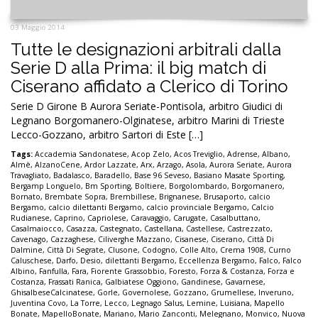
03 Maggio 2014
Tutte le designazioni arbitrali dalla
Serie D alla Prima: il big match di
Ciserano affidato a Clerico di Torino
Serie D Girone B Aurora Seriate-Pontisola, arbitro Giudici di
Legnano Borgomanero-Olginatese, arbitro Marini di Trieste
Lecco-Gozzano, arbitro Sartori di Este […]
Tags:
Accademia Sandonatese
,
Acop Zelo
,
Acos Treviglio
,
Adrense
,
Albano
,
Almè
,
AlzanoCene
,
Ardor Lazzate
,
Arx
,
Arzago
,
Asola
,
Aurora Seriate
,
Aurora
Travagliato
,
Badalasco
,
Baradello
,
Base 96 Seveso
,
Basiano Masate Sporting
,
Bergamp Longuelo
,
Bm Sporting
,
Boltiere
,
Borgolombardo
,
Borgomanero
,
Bornato
,
Brembate Sopra
,
Brembillese
,
Brignanese
,
Brusaporto
,
calcio
Bergamo
,
calcio dilettanti Bergamo
,
calcio provinciale Bergamo
,
Calcio
Rudianese
,
Caprino
,
Capriolese
,
Caravaggio
,
Carugate
,
Casalbuttano
,
Casalmaiocco
,
Casazza
,
Castegnato
,
Castellana
,
Castellese
,
Castrezzato
,
Cavenago
,
Cazzaghese
,
Ciliverghe Mazzano
,
Cisanese
,
Ciserano
,
Città Di
Dalmine
,
Città Di Segrate
,
Clusone
,
Codogno
,
Colle Alto
,
Crema 1908
,
Curno
Caluschese
,
Darfo
,
Desio
,
dilettanti Bergamo
,
Eccellenza Bergamo
,
Falco
,
Falco
Albino
,
Fanfulla
,
Fara
,
Fiorente Grassobbio
,
Foresto
,
Forza & Costanza
,
Forza e
Costanza
,
Frassati Ranica
,
Galbiatese Oggiono
,
Gandinese
,
Gavarnese
,
GhisalbeseCalcinatese
,
Gorle
,
Governolese
,
Gozzano
,
Grumellese
,
Inveruno
,
Juventina Covo
,
La Torre
,
Lecco
,
Legnago Salus
,
Lemine
,
Luisiana
,
Mapello
Bonate
,
MapelloBonate
,
Mariano
,
Mario Zanconti
,
Melegnano
,
Monvico
,
Nuova