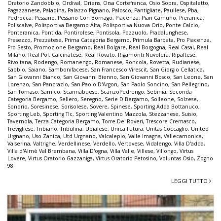
Oratorio Zandobbio
,
Ordival
,
Oriens
,
Orsa Cortefranca
,
Osio Sopra
,
Ospitaletto
,
Pagazzanese
,
Paladina
,
Palazzo Pignano
,
Palosco
,
Pantigliate
,
Paullese
,
Pba
,
Pedrocca
,
Pessano
,
Pessano Con Bornago
,
Piacenza
,
Pian Camuno
,
Pieranica
,
Poliscalve
,
Polisportiva Bergamo Alta
,
Polisportiva Nuova Orio
,
Ponte Calcio
,
Ponteranica
,
Pontida
,
Pontirolese
,
Pontisola
,
Pozzuolo
,
Pradalunghese
,
Presezzo
,
Prezzatese
,
Prima Categoria Bergamo
,
Primula Barbata
,
Pro Piacenza
,
Pro Sesto
,
Promozione Bergamo
,
Real Bolgare
,
Real Borgogna
,
Real Casal
,
Real
Milano
,
Real Pol. Calcinatese
,
Real Rovato
,
Rigamonti Nuvolera
,
Ripaltese
,
Rivoltana
,
Rodengo
,
Romanengo
,
Romanese
,
Roncola
,
Rovetta
,
Rudianese
,
Sabbio
,
Saiano
,
Sambonifacese
,
San Francesco Virescit
,
San Giorgio Cellatica
,
San Giovanni Bianco
,
San Giovanni Bienno
,
San Giovanni Bosco
,
San Leone
,
San
Lorenzo
,
San Pancrazio
,
San Paolo D'Argon
,
San Paolo Soncino
,
San Pellegrino
,
San Tomaso
,
Sarnico
,
Scannabuese
,
ScanzoPedrengo
,
Sebinia
,
Seconda
Categoria Bergamo
,
Sellero
,
Seregno
,
Serie D Bergamo
,
Solleone
,
Solzese
,
Sondrio
,
Soresinese
,
Sorisolese
,
Sovere
,
Spinese
,
Sporting Adda Bottanuco
,
Sporting Leb
,
Sporting Tlc
,
Sporting Valentino Mazzola
,
Stezzanese
,
Suisio
,
Tavernola
,
Terza Categoria Bergamo
,
Torre De' Roveri
,
Trescore Cremasco
,
Trevigliese
,
Tribiano
,
Tribulina
,
Ubialese
,
Unica Futura
,
Unitas Coccaglio
,
United
Urgnano
,
Uso Zanica
,
Utd Urgnano
,
Valcalepio
,
Valle Imagna
,
Vallecamonica
,
Valserina
,
Valtrighe
,
Verdellinese
,
Verdello
,
Vertovese
,
Vidalengo
,
Villa D'adda
,
Villa d'Almè Val Brembana
,
Villa D'ogna
,
Villa Valle
,
Villese
,
Villongo
,
Virtus
Lovere
,
Virtus Oratorio Gazzaniga
,
Virtus Oratorio Petosino
,
Voluntas Osio
,
Zogno
98
LEGGI TUTTO