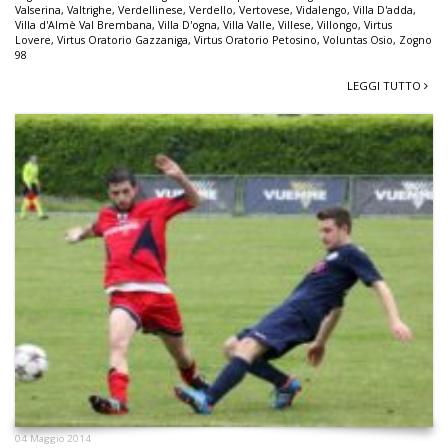
Valserina
,
Valtrighe
,
Verdellinese
,
Verdello
,
Vertovese
,
Vidalengo
,
Villa D'adda
,
Villa d'Almè Val Brembana
,
Villa D'ogna
,
Villa Valle
,
Villese
,
Villongo
,
Virtus
Lovere
,
Virtus Oratorio Gazzaniga
,
Virtus Oratorio Petosino
,
Voluntas Osio
,
Zogno
98
LEGGI TUTTO
04 Maggio 2014