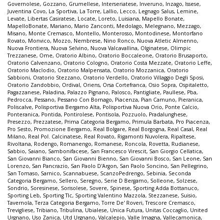
Governolese
,
Gozzano
,
Grumellese
,
Interseriatese
,
Inveruno
,
Inzago
,
Issese
,
Juventina Covo
,
La Sportiva
,
La Torre
,
Lallio
,
Lecco
,
Legnago Salus
,
Lemine
,
Levate
,
Libertas Casiratese
,
Locate
,
Loreto
,
Luisiana
,
Mapello Bonate
,
MapelloBonate
,
Mariano
,
Mario Zanconti
,
Medolago
,
Melegnano
,
Mezzago
,
Misano
,
Monte Cremasco
,
Montello
,
Monterosso
,
Montodinese
,
Montorfano
Rovato
,
Monvico
,
Mozzo
,
Nembrese
,
Nino Ronco
,
Nuova Atletic Almenno
,
Nuova Frontiera
,
Nuova Selvino
,
Nuova Valcavallina
,
Olginatese
,
Olimpic
Trezzanese
,
Ome
,
Oratorio Albino
,
Oratorio Boccaleone
,
Oratorio Brusaporto
,
Oratorio Calvenzano
,
Oratorio Cologno
,
Oratorio Costa Mezzate
,
Oratorio Leffe
,
Oratorio Maclodio
,
Oratorio Malpensata
,
Oratorio Mozzanica
,
Oratorio
Sabbioni
,
Oratorio Stezzano
,
Oratorio Verdello
,
Oratorio Villaggio Degli Sposi
,
Oratorio Zandobbio
,
Ordival
,
Oriens
,
Orsa Cortefranca
,
Osio Sopra
,
Ospitaletto
,
Pagazzanese
,
Paladina
,
Palazzo Pignano
,
Palosco
,
Pantigliate
,
Paullese
,
Pba
,
Pedrocca
,
Pessano
,
Pessano Con Bornago
,
Piacenza
,
Pian Camuno
,
Pieranica
,
Poliscalve
,
Polisportiva Bergamo Alta
,
Polisportiva Nuova Orio
,
Ponte Calcio
,
Ponteranica
,
Pontida
,
Pontirolese
,
Pontisola
,
Pozzuolo
,
Pradalunghese
,
Presezzo
,
Prezzatese
,
Prima Categoria Bergamo
,
Primula Barbata
,
Pro Piacenza
,
Pro Sesto
,
Promozione Bergamo
,
Real Bolgare
,
Real Borgogna
,
Real Casal
,
Real
Milano
,
Real Pol. Calcinatese
,
Real Rovato
,
Rigamonti Nuvolera
,
Ripaltese
,
Rivoltana
,
Rodengo
,
Romanengo
,
Romanese
,
Roncola
,
Rovetta
,
Rudianese
,
Sabbio
,
Saiano
,
Sambonifacese
,
San Francesco Virescit
,
San Giorgio Cellatica
,
San Giovanni Bianco
,
San Giovanni Bienno
,
San Giovanni Bosco
,
San Leone
,
San
Lorenzo
,
San Pancrazio
,
San Paolo D'Argon
,
San Paolo Soncino
,
San Pellegrino
,
San Tomaso
,
Sarnico
,
Scannabuese
,
ScanzoPedrengo
,
Sebinia
,
Seconda
Categoria Bergamo
,
Sellero
,
Seregno
,
Serie D Bergamo
,
Solleone
,
Solzese
,
Sondrio
,
Soresinese
,
Sorisolese
,
Sovere
,
Spinese
,
Sporting Adda Bottanuco
,
Sporting Leb
,
Sporting Tlc
,
Sporting Valentino Mazzola
,
Stezzanese
,
Suisio
,
Tavernola
,
Terza Categoria Bergamo
,
Torre De' Roveri
,
Trescore Cremasco
,
Trevigliese
,
Tribiano
,
Tribulina
,
Ubialese
,
Unica Futura
,
Unitas Coccaglio
,
United
Urgnano
,
Uso Zanica
,
Utd Urgnano
,
Valcalepio
,
Valle Imagna
,
Vallecamonica
,