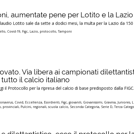
i, aumentate pene per Lotito e la Lazio
Claudio Lotito sale da sette a dodici mesi, la multa per la Lazio da 150
ello
,
Covid-19
,
Figc
,
Lazio
,
protocollo
,
Tamponi
vato. Via libera ai campionati dilettantist
 tutto il calcio italiano
 il Protocollo per la ripresa del calcio di base predisposto dalla FIG
onavirus
,
Covid
,
Eccellenza
,
Esordienti
,
Figc
,
giovanili
,
Giovanissimi
,
Gravina
,
Juniores
,
L
o
,
provinciali
,
Pulcini
,
regionali
,
scuola calcio
,
Seconda Categoria
,
Serie D
,
Terza Catego