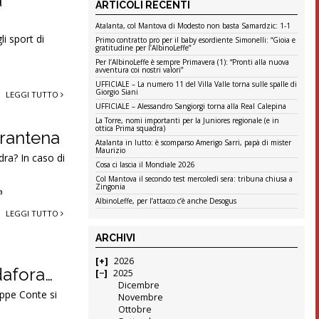
a
ARTICOLI RECENTI
Atalanta, col Mantova di Modesto non basta Samardzic: 1-1
i sport di
Primo contratto pro per il baby esordiente Simonelli: “Gioia e
gratitudine per l’AlbinoLeffe”
Per l’AlbinoLeffe è sempre Primavera (1): “Pronti alla nuova
avventura coi nostri valori”
UFFICIALE – La numero 11 del Villa Valle torna sulle spalle di
Giorgio Siani
LEGGI TUTTO
UFFICIALE – Alessandro Sangiorgi torna alla Real Calepina
La Torre, nomi importanti per la Juniores regionale (e in
ottica Prima squadra)
arantena
Atalanta in lutto: è scomparso Amerigo Sarri, papà di mister
Maurizio
dra? In caso di
Cosa ci lascia il Mondiale 2026
Col Mantova il secondo test mercoledì sera: tribuna chiusa a
Zingonia
a
AlbinoLeffe, per l’attacco c’è anche Desogus
LEGGI TUTTO
ARCHIVI
2026
dafora…
2025
Dicembre
eppe Conte si
Novembre
Ottobre