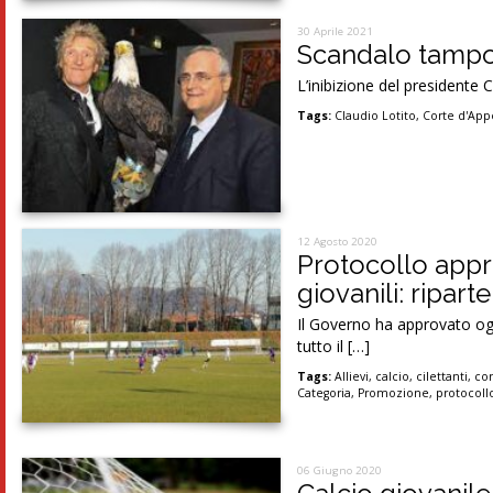
30 Aprile 2021
Scandalo tampon
L’inibizione del presidente 
Tags:
Claudio Lotito
,
Corte d'App
12 Agosto 2020
Protocollo appro
giovanili: riparte
Il Governo ha approvato oggi
tutto il […]
Tags:
Allievi
,
calcio
,
cilettanti
,
cor
Categoria
,
Promozione
,
protocoll
06 Giugno 2020