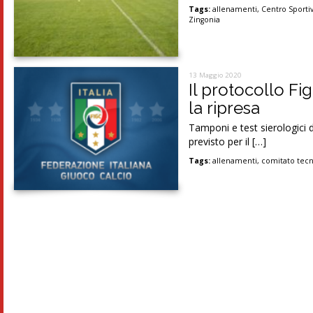
Tags:
allenamenti
,
Centro Sportiv
Zingonia
13 Maggio 2020
Il protocollo Fi
la ripresa
Tamponi e test sierologici d
previsto per il […]
Tags:
allenamenti
,
comitato tecni