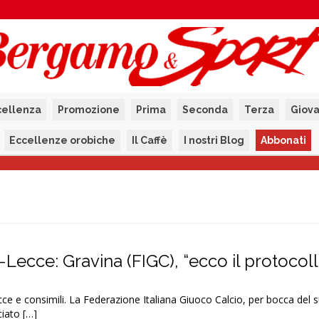
cellenza
Promozione
Prima
Seconda
Terza
Giova
Eccellenze orobiche
Il Caffè
I nostri Blog
Abbonati
-Lecce: Gravina (FIGC), “ecco il protocoll
cce e consimili. La Federazione Italiana Giuoco Calcio, per bocca del 
iato […]