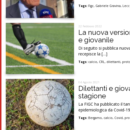
Tags:
Figc
,
Gabriele Gravina
,
Lecc
22 Febbraio 2022
La nuova version
e giovanile
Di seguito si pubblica nuova 
recepisce la […]
Tags:
calcio
,
CRL
,
dilettanti
,
prot
04 Agosto 2021
Dilettanti e giov
stagione
La FIGC ha pubblicato il ta
epidemiologica da Covid-19
Tags:
Bergamo
,
calcio
,
Covid
,
pro