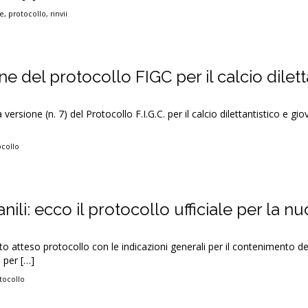
e
,
protocollo
,
rinvii
e del protocollo FIGC per il calcio dilett
versione (n. 7) del Protocollo F.I.G.C. per il calcio dilettantistico e gio
ocollo
anili: ecco il protocollo ufficiale per la n
nto atteso protocollo con le indicazioni generali per il contenimento d
 per […]
tocollo