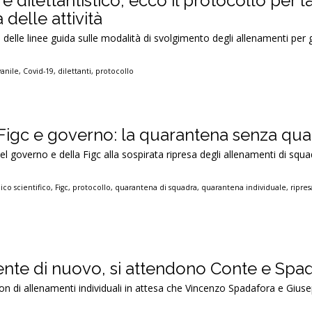
e dilettantistico, ecco il protocollo per l
 delle attività
delle linee guida sulle modalità di svolgimento degli allenamenti per gl
vanile
,
Covid-19
,
dilettanti
,
protocollo
 Figc e governo: la quarantena senza qu
l governo e della Figc alla sospirata ripresa degli allenamenti di squa
co scientifico
,
Figc
,
protocollo
,
quarantena di squadra
,
quarantena individuale
,
ripres
iente di nuovo, si attendono Conte e Spa
uon di allenamenti individuali in attesa che Vincenzo Spadafora e Gius