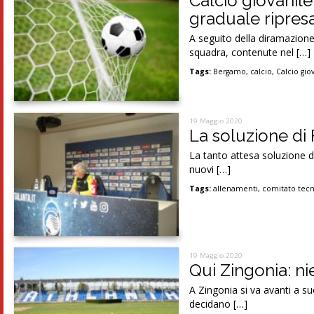
Calcio giovanile 
graduale ripresa
A seguito della diramazione 
squadra, contenute nel […]
Tags:
Bergamo
,
calcio
,
Calcio gio
19 Maggio 2020
La soluzione di
La tanto attesa soluzione de
nuovi […]
Tags:
allenamenti
,
comitato tecni
19 Maggio 2020
Qui Zingonia: n
A Zingonia si va avanti a s
decidano […]