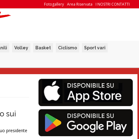
Fotogallery
Area Riservata
I NOSTRI CONTATTI
nili
Volley
Basket
Ciclismo
Sport vari
o sui
suo presidente