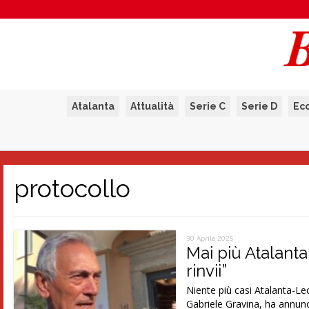
Atalanta
Attualità
Serie C
Serie D
Ec
protocollo
30 Aprile 2025
Mai più Atalanta
rinvii”
Niente più casi Atalanta-Le
Gabriele Gravina, ha annunc