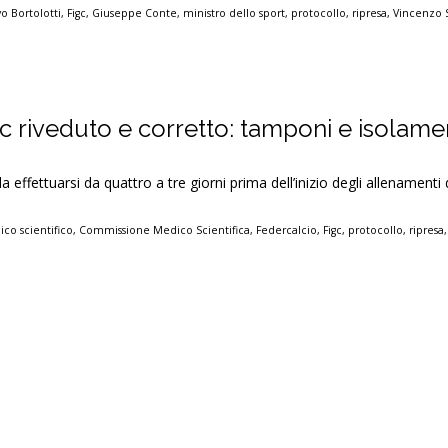
o Bortolotti
,
Figc
,
Giuseppe Conte
,
ministro dello sport
,
protocollo
,
ripresa
,
Vincenzo 
gc riveduto e corretto: tamponi e isolam
a effettuarsi da quattro a tre giorni prima dell’inizio degli allenamenti
co scientifico
,
Commissione Medico Scientifica
,
Federcalcio
,
Figc
,
protocollo
,
ripresa