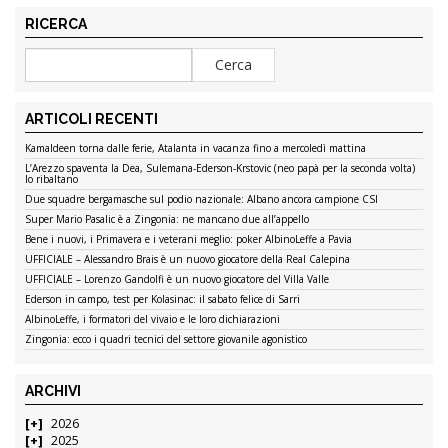
RICERCA
ARTICOLI RECENTI
Kamaldeen torna dalle ferie, Atalanta in vacanza fino a mercoledì mattina
L’Arezzo spaventa la Dea, Sulemana-Ederson-Krstovic (neo papà per la seconda volta)
lo ribaltano
Due squadre bergamasche sul podio nazionale: Albano ancora campione CSI
Super Mario Pasalic è a Zingonia: ne mancano due all’appello
Bene i nuovi, i Primavera e i veterani meglio: poker AlbinoLeffe a Pavia
UFFICIALE – Alessandro Brais è un nuovo giocatore della Real Calepina
UFFICIALE – Lorenzo Gandolfi è un nuovo giocatore del Villa Valle
Ederson in campo, test per Kolasinac: il sabato felice di Sarri
AlbinoLeffe, i formatori del vivaio e le loro dichiarazioni
Zingonia: ecco i quadri tecnici del settore giovanile agonistico
ARCHIVI
2026
2025