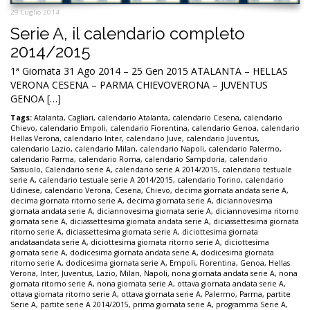
29 Luglio 2014
Serie A, il calendario completo
2014/2015
1ª Giornata 31 Ago 2014 – 25 Gen 2015 ATALANTA – HELLAS
VERONA CESENA – PARMA CHIEVOVERONA – JUVENTUS
GENOA […]
Tags:
Atalanta
,
Cagliari
,
calendario Atalanta
,
calendario Cesena
,
calendario
Chievo
,
calendario Empoli
,
calendario Fiorentina
,
calendario Genoa
,
calendario
Hellas Verona
,
calendario Inter
,
calendario Juve
,
calendario Juventus
,
calendario Lazio
,
calendario Milan
,
calendario Napoli
,
calendario Palermo
,
calendario Parma
,
calendario Roma
,
calendario Sampdoria
,
calendario
Sassuolo
,
Calendario serie A
,
calendario serie A 2014/2015
,
calendario testuale
serie A
,
calendario testuale serie A 2014/2015
,
calendario Torino
,
calendario
Udinese
,
calendario Verona
,
Cesena
,
Chievo
,
decima giornata andata serie A
,
decima giornata ritorno serie A
,
decima giornata serie A
,
diciannovesima
giornata andata serie A
,
diciannovesima giornata serie A
,
diciannovesima ritorno
giornata serie A
,
diciassettesima giornata andata serie A
,
diciassettesima giornata
ritorno serie A
,
diciassettesima giornata serie A
,
diciottesima giornata
andataandata serie A
,
diciottesima giornata ritorno serie A
,
diciottesima
giornata serie A
,
dodicesima giornata andata serie A
,
dodicesima giornata
ritorno serie A
,
dodicesima giornata serie A
,
Empoli
,
Fiorentina
,
Genoa
,
Hellas
Verona
,
Inter
,
Juventus
,
Lazio
,
Milan
,
Napoli
,
nona giornata andata serie A
,
nona
giornata ritorno serie A
,
nona giornata serie A
,
ottava giornata andata serie A
,
ottava giornata ritorno serie A
,
ottava giornata serie A
,
Palermo
,
Parma
,
partite
Serie A
,
partite serie A 2014/2015
,
prima giornata serie A
,
programma Serie A
,