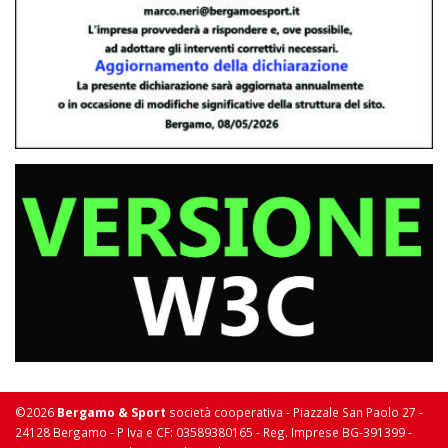
©2026
Bergamo & Sport
società cooperativa - Piazzale San Paolo 27 -
24128 Bergamo - P Iva e CF: 03589380165 - Reg. Imprese BG-391399 -