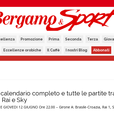
cellenza
Promozione
Prima
Seconda
Terza
Giova
Eccellenze orobiche
Il Caffè
I nostri Blog
Abbonati
l calendario completo e tutte le partite 
a Rai e Sky
GIOVEDI 12 GIUGNO Ore 22.00 – Girone A: Brasile-Croazia, Rai 1, 