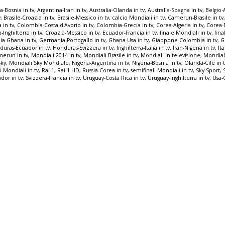
a-Bosnia in tv
,
Argentina-Iran in tv
,
Australia-Olanda in tv
,
Australia-Spagna in tv
,
Belgio-A
v
,
Brasile-Croazia in tv
,
Brasile-Messico in tv
,
calcio Mondiali in tv
,
Camerun-Brasile in tv
a in tv
,
Colombia-Costa d'Avorio in tv
,
Colombia-Grecia in tv
,
Corea-Algeria in tv
,
Corea-B
-Inghilterra in tv
,
Croazia-Messico in tv
,
Ecuador-Francia in tv
,
finale Mondiali in tv
,
fina
a-Ghana in tv
,
Germania-Portogallo in tv
,
Ghana-Usa in tv
,
Giappone-Colombia in tv
,
G
duras-Ecuador in tv
,
Honduras-Svizzera in tv
,
Inghilterra-Italia in tv
,
Iran-Nigeria in tv
,
It
merun in tv
,
Mondiali 2014 in tv
,
Mondiali Brasile in tv
,
Mondiali in televisione
,
Mondiali
Sky
,
Mondiali Sky Mondiale
,
Nigeria-Argentina in tv
,
Nigeria-Bosnia in tv
,
Olanda-Cile in 
i Mondiali in tv
,
Rai 1
,
Rai 1 HD
,
Russia-Corea in tv
,
semifinali Mondiali in tv
,
Sky Sport
,
dor in tv
,
Svizzera-Francia in tv
,
Uruguay-Costa Rica in tv
,
Uruguay-Inghilterra in tv
,
Usa-