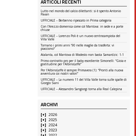
ARTICOLI RECENTI
Lutto nel mondo del calcio dilettanti: si è spento Antonio
Pavan
UFFICIALE – Berbenno ripescato in Prima categoria
Con l’Arezzo domenica come col Mantova: in sede e a porte
chiuse
UFFICIALE – Lorenzo Poli è un nuovo centrocampista del
Villa Valle
Tornano i primi anni ’90 nelle maglie da trasferta: vi
piacciono?
Atalanta, col Mantova di Modesto non basta Samardzic: 1-1
Primo contratto pro per il baby esordiente Simonelli: “Gioia e
gratitudine per l’AlbinoLeffe”
Per l’AlbinoLeffe è sempre Primavera (1): “Pronti alla nuova
avventura coi nostri valori”
UFFICIALE – La numero 11 del Villa Valle torna sulle spalle di
Giorgio Siani
UFFICIALE – Alessandro Sangiorgi torna alla Real Calepina
ARCHIVI
2026
2025
2024
2023
2022