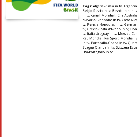
Tags:
Algeria-Russia in tv
,
Argentin
Belgio-Russia in tv
,
Bosnia-Iran in t
in tv
,
canali Mondiali
,
Cile-Australi
d'Avorio-Giappone in tv
,
Costa Rica
tv
,
Francia-Honduras in tv
,
Germani
tv
,
Grecia-Costa d'Avorio in tv
,
Hon
tv
,
Italia-Uruguay in tv
,
Messico-Ca
Rai
,
Mondiali Rai Sport
,
Mondiali 
in tv
,
Portogallo-Ghana in tv
,
Quart
Spagna-Olanda in tv
,
Svizzera-Ecua
Usa-Portogallo in tv