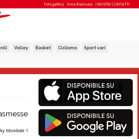
Fotogallery
Area Riservata
I NOSTRI CONTATTI
nili
Volley
Basket
Ciclismo
Sport vari
trasmesse
Sky Mondiale 1