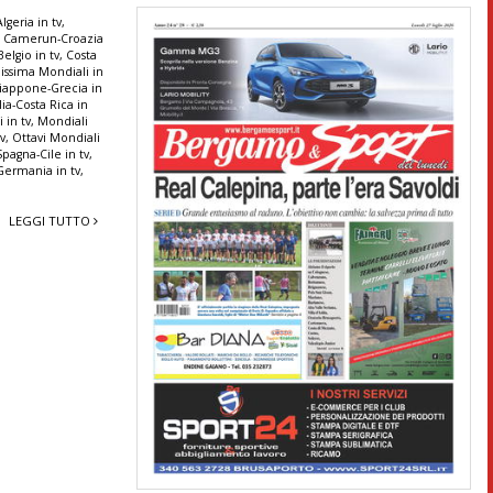
lgeria in tv
,
,
Camerun-Croazia
elgio in tv
,
Costa
lissima Mondiali in
iappone-Grecia in
alia-Costa Rica in
 in tv
,
Mondiali
tv
,
Ottavi Mondiali
Spagna-Cile in tv
,
Germania in tv
,
LEGGI TUTTO