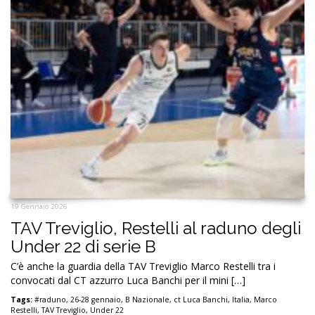
19 Gennaio 2026
TAV Treviglio, Restelli al raduno degli
Under 22 di serie B
C’è anche la guardia della TAV Treviglio Marco Restelli tra i
convocati dal CT azzurro Luca Banchi per il mini […]
Tags:
#raduno
,
26-28 gennaio
,
B Nazionale
,
ct Luca Banchi
,
Italia
,
Marco
Restelli
,
TAV Treviglio
,
Under 22