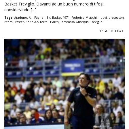
Basket Treviglio. Davanti ad un buon numero di tifosi,
considerando […]
Tags:
#raduno
,
A.J. Pacher
,
Blu Basket 1971
,
Federico Miaschi
,
nuovi
,
preseason
,
ritorni
,
roster
,
Serie A2
,
Terrell Harris
,
Tommaso Guariglia
,
Treviglio
LEGGI TUTTO