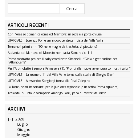
ARTICOLI RECENTI
Con l’Arezzo domenica come col Mantova: in sede e a porte chiuse
UFFICIALE – Lorenzo Poli è un nuovo centrocampista del Villa Valle
Tornano i primi anni ’90 nelle maglie da trasferta: vi piacciono?
Atalanta, col Mantova di Modesto non basta Samardzic: 1-1
Primo contratto pro per il baby esordiente Simonelli: “Gioia e gratitudine per
l’AlbinoLeffe”
Per l’AlbinoLeffe è sempre Primavera (1): “Pronti alla nuova avventura coi nostri valori”
UFFICIALE – La numero 11 del Villa Valle torna sulle spalle di Giorgio Siani
UFFICIALE – Alessandro Sangiorgi torna alla Real Calepina
La Torre, nomi importanti per la Juniores regionale (e in ottica Prima squadra)
Atalanta in lutto: è scomparso Amerigo Sarri, papà di mister Maurizio
ARCHIVI
2026
Luglio
Giugno
Maggio