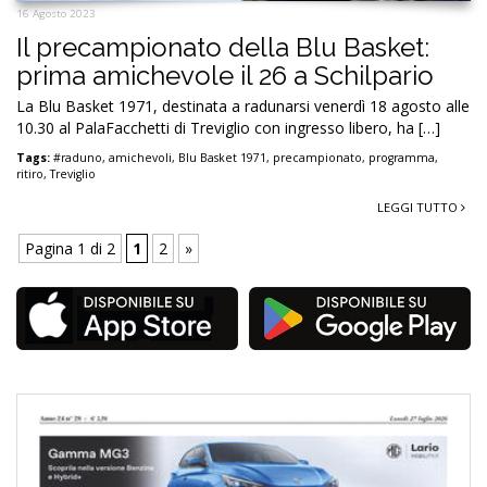
16 Agosto 2023
Il precampionato della Blu Basket:
prima amichevole il 26 a Schilpario
La Blu Basket 1971, destinata a radunarsi venerdì 18 agosto alle
10.30 al PalaFacchetti di Treviglio con ingresso libero, ha […]
Tags:
#raduno
,
amichevoli
,
Blu Basket 1971
,
precampionato
,
programma
,
ritiro
,
Treviglio
LEGGI TUTTO
Pagina 1 di 2
1
2
»