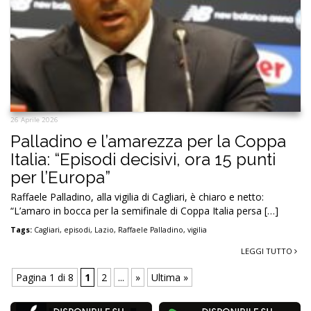
26 Aprile 2026
Palladino e l’amarezza per la Coppa
Italia: “Episodi decisivi, ora 15 punti
per l’Europa”
Raffaele Palladino, alla vigilia di Cagliari, è chiaro e netto:
“L’amaro in bocca per la semifinale di Coppa Italia persa […]
Tags:
Cagliari
,
episodi
,
Lazio
,
Raffaele Palladino
,
vigilia
LEGGI TUTTO
Pagina 1 di 8
1
2
...
»
Ultima »