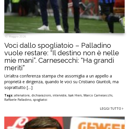
10 Maggio 2026
Voci dallo spogliatoio – Palladino
vuole restare: “Il destino non è nelle
mie mani”. Carnesecchi: “Ha grandi
meriti”
Un’altra conferenza stampa che assomiglia a un appello a
proprietà e dirigenza, quando le voci su Cristiano Giuntoli, ma
soprattutto […]
Tags:
allenatore
,
dichiarazioni
,
interviste
,
Isak Hien
,
Marco Carnesecchi
,
Raffaele Palladino
,
spogliatoi
LEGGI TUTTO