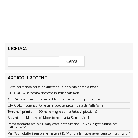
RICERCA
ARTICOLI RECENTI
Lutto nel mondo del calcio dilettanti: si è spento Antonio Pavan
UFFICIALE – Berbenno ripescato in Prima categoria
Con l’Arezzo domenica come col Mantova: in sede e a porte chiuse
UFFICIALE – Lorenzo Poli è un nuovo centrocampista del Villa Valle
Tornano i primi anni ’90 nelle maglie da trasferta: vi piacciono?
Atalanta, col Mantova di Modesto non basta Samardzic: 1-1
Primo contratto pro per il baby esordiente Simonelli: “Gioia e gratitudine per
l’AlbinoLeffe”
Per l’AlbinoLeffe è sempre Primavera (1): “Pronti alla nuova avventura coi nostri valori”