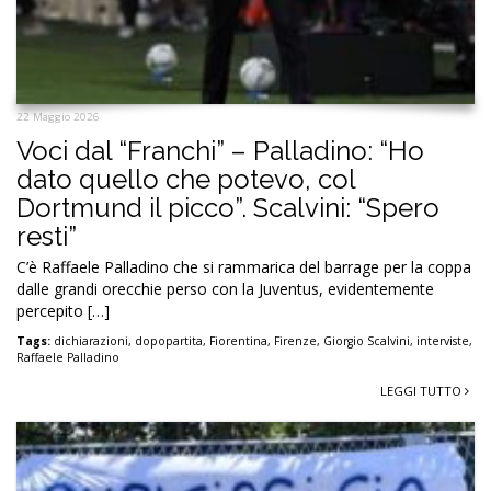
22 Maggio 2026
Voci dal “Franchi” – Palladino: “Ho
dato quello che potevo, col
Dortmund il picco”. Scalvini: “Spero
resti”
C’è Raffaele Palladino che si rammarica del barrage per la coppa
dalle grandi orecchie perso con la Juventus, evidentemente
percepito […]
Tags:
dichiarazioni
,
dopopartita
,
Fiorentina
,
Firenze
,
Giorgio Scalvini
,
interviste
,
Raffaele Palladino
LEGGI TUTTO