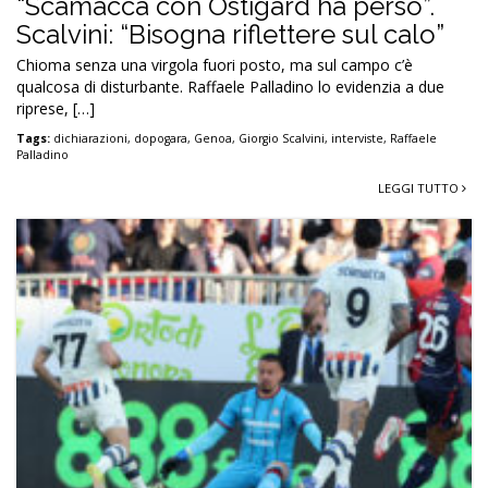
“Scamacca con Ostigard ha perso”.
Scalvini: “Bisogna riflettere sul calo”
Chioma senza una virgola fuori posto, ma sul campo c’è
qualcosa di disturbante. Raffaele Palladino lo evidenzia a due
riprese, […]
Tags:
dichiarazioni
,
dopogara
,
Genoa
,
Giorgio Scalvini
,
interviste
,
Raffaele
Palladino
LEGGI TUTTO