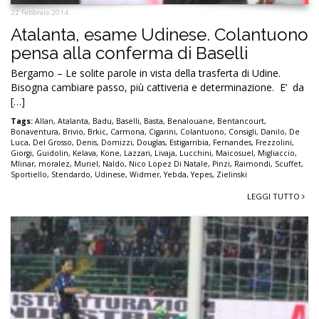
22 Febbraio 2014
Atalanta, esame Udinese. Colantuono
pensa alla conferma di Baselli
Bergamo – Le solite parole in vista della trasferta di Udine.
Bisogna cambiare passo, più cattiveria e determinazione. E’ da
[…]
Tags:
Allan
,
Atalanta
,
Badu
,
Baselli
,
Basta
,
Benalouane
,
Bentancourt
,
Bonaventura
,
Brivio
,
Brkic
,
Carmona
,
Cigarini
,
Colantuono
,
Consigli
,
Danilo
,
De
Luca
,
Del Grosso
,
Denis
,
Domizzi
,
Douglas
,
Estigarribia
,
Fernandes
,
Frezzolini
,
Giorgi
,
Guidolin
,
Kelava
,
Kone
,
Lazzari
,
Livaja
,
Lucchini
,
Maicosuel
,
Migliaccio
,
Mlinar
,
moralez
,
Muriel
,
Naldo
,
Nico Lopez Di Natale
,
Pinzi
,
Raimondi
,
Scuffet
,
Sportiello
,
Stendardo
,
Udinese
,
Widmer
,
Yebda
,
Yepes
,
Zielinski
LEGGI TUTTO