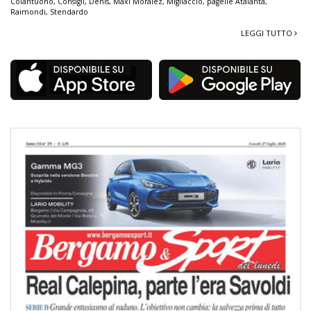
Colantuono
,
Consigli
,
Denis
,
Maxi Moralez
,
Migliaccio
,
pagelle Atalanta
,
Raimondi
,
Stendardo
LEGGI TUTTO