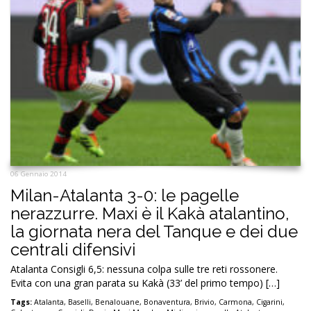
06 Gennaio 2014
Milan-Atalanta 3-0: le pagelle
nerazzurre. Maxi è il Kakà atalantino,
la giornata nera del Tanque e dei due
centrali difensivi
Atalanta Consigli 6,5: nessuna colpa sulle tre reti rossonere.
Evita con una gran parata su Kakà (33’ del primo tempo) […]
Tags:
Atalanta
,
Baselli
,
Benalouane
,
Bonaventura
,
Brivio
,
Carmona
,
Cigarini
,