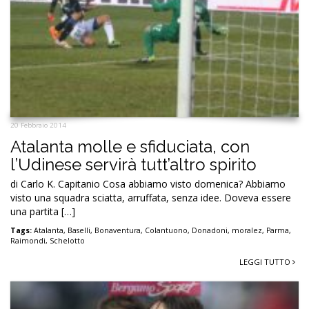
20 Febbraio 2014
Atalanta molle e sfiduciata, con
l’Udinese servirà tutt’altro spirito
di Carlo K. Capitanio Cosa abbiamo visto domenica? Abbiamo
visto una squadra sciatta, arruffata, senza idee. Doveva essere
una partita […]
Tags:
Atalanta
,
Baselli
,
Bonaventura
,
Colantuono
,
Donadoni
,
moralez
,
Parma
,
Raimondi
,
Schelotto
LEGGI TUTTO