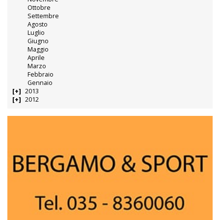
Ottobre
Settembre
Agosto
Luglio
Giugno
Maggio
Aprile
Marzo
Febbraio
Gennaio
2013
2012