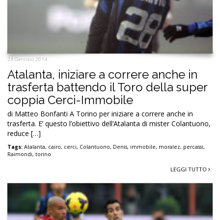
24 Gennaio 2014
Atalanta, iniziare a correre anche in
trasferta battendo il Toro della super
coppia Cerci-Immobile
di Matteo Bonfanti A Torino per iniziare a correre anche in
trasferta. E’ questo l’obiettivo dell’Atalanta di mister Colantuono,
reduce […]
Tags:
Atalanta
,
cairo
,
cerci
,
Colantuono
,
Denis
,
immobile
,
moralez
,
percassi
,
Raimondi
,
torino
LEGGI TUTTO