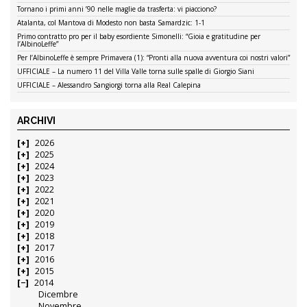
Tornano i primi anni ’90 nelle maglie da trasferta: vi piacciono?
Atalanta, col Mantova di Modesto non basta Samardzic: 1-1
Primo contratto pro per il baby esordiente Simonelli: “Gioia e gratitudine per
l’AlbinoLeffe”
Per l’AlbinoLeffe è sempre Primavera (1): “Pronti alla nuova avventura coi nostri valori”
UFFICIALE – La numero 11 del Villa Valle torna sulle spalle di Giorgio Siani
UFFICIALE – Alessandro Sangiorgi torna alla Real Calepina
ARCHIVI
2026
2025
2024
2023
2022
2021
2020
2019
2018
2017
2016
2015
2014
Dicembre
Novembre