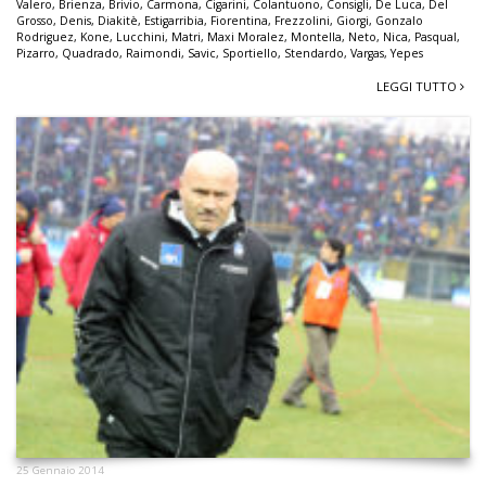
Valero
,
Brienza
,
Brivio
,
Carmona
,
Cigarini
,
Colantuono
,
Consigli
,
De Luca
,
Del
Grosso
,
Denis
,
Diakitè
,
Estigarribia
,
Fiorentina
,
Frezzolini
,
Giorgi
,
Gonzalo
Rodriguez
,
Kone
,
Lucchini
,
Matri
,
Maxi Moralez
,
Montella
,
Neto
,
Nica
,
Pasqual
,
Pizarro
,
Quadrado
,
Raimondi
,
Savic
,
Sportiello
,
Stendardo
,
Vargas
,
Yepes
LEGGI TUTTO
25 Gennaio 2014