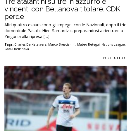
Tre atalantini su tre in azzurro e
vincenti con Bellanova titolare. CDK
perde
Altri quattro esauriscono gli impegni con le Nazionali, dopo il trio
domenicale Pasalic-Hien-Samardzic, preparandosi a rientrare a
Zingonia alla ripresa […]
Tags:
Charles De Ketelaere
,
Marco Brescianini
,
Mateo Retegui
,
Nations League
,
Raoul Bellanova
LEGGI TUTTO