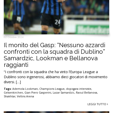
02 Ottobre 2024
Il monito del Gasp: “Nessuno azzardi
confronti con la squadra di Dublino”
Samardzic, Lookman e Bellanova
raggianti
“I confronti con la squadra che ha vinto l’Europa League a
Dublino sono ingenerosi, abbiamo dieci giocatori di movimento
diversi. […]
Tags:
Ademola Lookman
,
Champions League
,
dopogara interviste
,
Gelsenkirchen
,
Gian Piero Gasperini
,
Lazar Samardzic
,
Raoul Bellanova
,
Shakhtar
,
Veltins Arena
LEGGI TUTTO