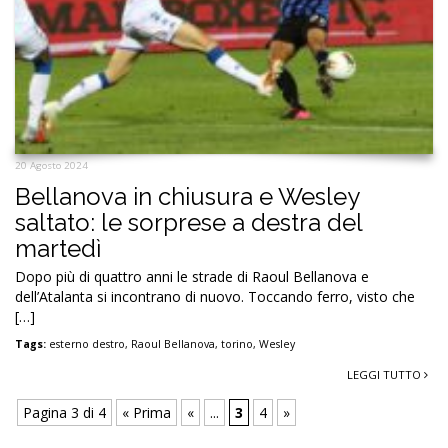
20 Agosto 2024
Bellanova in chiusura e Wesley
saltato: le sorprese a destra del
martedì
Dopo più di quattro anni le strade di Raoul Bellanova e
dell’Atalanta si incontrano di nuovo. Toccando ferro, visto che
[…]
Tags:
esterno destro
,
Raoul Bellanova
,
torino
,
Wesley
LEGGI TUTTO
Pagina 3 di 4
« Prima
«
...
3
4
»