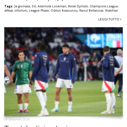
Tags:
2a giornata
,
3-0
,
Ademola Lookman
,
Berat Djimsiti
,
Champions League
,
difesa
,
infortuni
,
League Phase
,
Odilon Kossounou
,
Raoul Bellanova
,
Shakhtar
LEGGI TUTTO
09 Settembre 2024