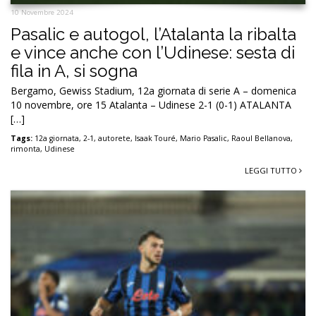
10 Novembre 2024
Pasalic e autogol, l’Atalanta la ribalta
e vince anche con l’Udinese: sesta di
fila in A, si sogna
Bergamo, Gewiss Stadium, 12a giornata di serie A – domenica
10 novembre, ore 15 Atalanta – Udinese 2-1 (0-1) ATALANTA
[…]
Tags:
12a giornata
,
2-1
,
autorete
,
Isaak Touré
,
Mario Pasalic
,
Raoul Bellanova
,
rimonta
,
Udinese
LEGGI TUTTO