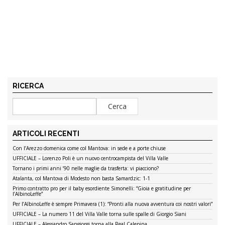
RICERCA
ARTICOLI RECENTI
Con l’Arezzo domenica come col Mantova: in sede e a porte chiuse
UFFICIALE – Lorenzo Poli è un nuovo centrocampista del Villa Valle
Tornano i primi anni ’90 nelle maglie da trasferta: vi piacciono?
Atalanta, col Mantova di Modesto non basta Samardzic: 1-1
Primo contratto pro per il baby esordiente Simonelli: “Gioia e gratitudine per
l’AlbinoLeffe”
Per l’AlbinoLeffe è sempre Primavera (1): “Pronti alla nuova avventura coi nostri valori”
UFFICIALE – La numero 11 del Villa Valle torna sulle spalle di Giorgio Siani
UFFICIALE – Alessandro Sangiorgi torna alla Real Calepina