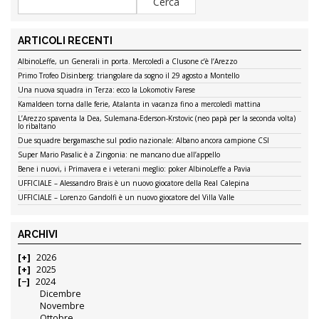
ARTICOLI RECENTI
AlbinoLeffe, un Generali in porta. Mercoledì a Clusone c’è l’Arezzo
Primo Trofeo Disinberg: triangolare da sogno il 29 agosto a Montello
Una nuova squadra in Terza: ecco la Lokomotiv Farese
Kamaldeen torna dalle ferie, Atalanta in vacanza fino a mercoledì mattina
L’Arezzo spaventa la Dea, Sulemana-Ederson-Krstovic (neo papà per la seconda volta)
lo ribaltano
Due squadre bergamasche sul podio nazionale: Albano ancora campione CSI
Super Mario Pasalic è a Zingonia: ne mancano due all’appello
Bene i nuovi, i Primavera e i veterani meglio: poker AlbinoLeffe a Pavia
UFFICIALE – Alessandro Brais è un nuovo giocatore della Real Calepina
UFFICIALE – Lorenzo Gandolfi è un nuovo giocatore del Villa Valle
ARCHIVI
2026
2025
2024
Dicembre
Novembre
Ottobre