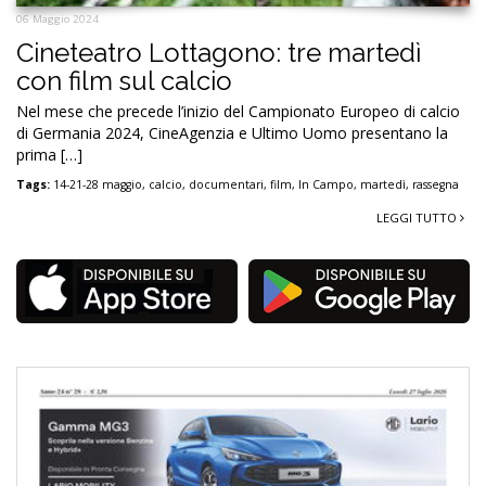
06 Maggio 2024
Cineteatro Lottagono: tre martedì
con film sul calcio
Nel mese che precede l’inizio del Campionato Europeo di calcio
di Germania 2024, CineAgenzia e Ultimo Uomo presentano la
prima […]
Tags:
14-21-28 maggio
,
calcio
,
documentari
,
film
,
In Campo
,
martedì
,
rassegna
LEGGI TUTTO