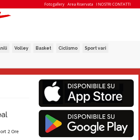
Fotogallery
Area Riservata
I NOSTRI CONTATTI
nili
Volley
Basket
Ciclismo
Sport vari
eal
ort 2 Ore