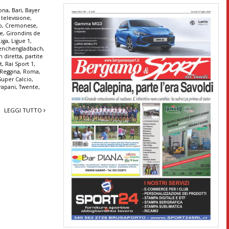
lona
,
Bari
,
Bayer
 televisione
,
o
,
Cremonese
,
fe
,
Girondins de
Liga
,
Ligue 1
,
nchengladbach
,
in diretta
,
partite
t
,
Rai Sport 1
,
Reggina
,
Roma
,
Super Calcio
,
rapani
,
Twente
,
LEGGI TUTTO