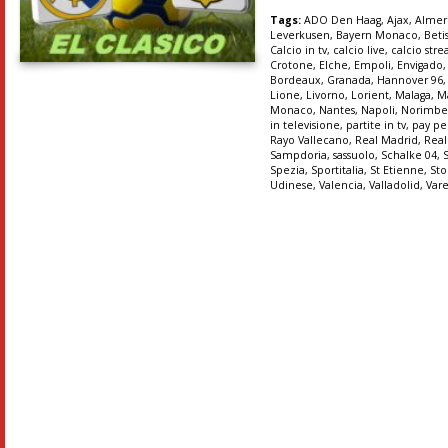
Tags:
ADO Den Haag
,
Ajax
,
Almer
Leverkusen
,
Bayern Monaco
,
Betis
Calcio in tv
,
calcio live
,
calcio str
Crotone
,
Elche
,
Empoli
,
Envigado
Bordeaux
,
Granada
,
Hannover 96
Lione
,
Livorno
,
Lorient
,
Malaga
,
M
Monaco
,
Nantes
,
Napoli
,
Norimbe
in televisione
,
partite in tv
,
pay pe
Rayo Vallecano
,
Real Madrid
,
Real
Sampdoria
,
sassuolo
,
Schalke 04
,
Spezia
,
Sportitalia
,
St Etienne
,
Sto
Udinese
,
Valencia
,
Valladolid
,
Var