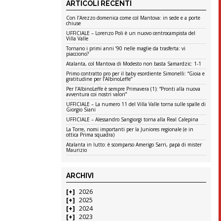
ARTICOLI RECENTI
Con l’Arezzo domenica come col Mantova: in sede e a porte
chiuse
UFFICIALE – Lorenzo Poli è un nuovo centrocampista del
Villa Valle
Tornano i primi anni ’90 nelle maglie da trasferta: vi
piacciono?
Atalanta, col Mantova di Modesto non basta Samardzic: 1-1
Primo contratto pro per il baby esordiente Simonelli: “Gioia e
gratitudine per l’AlbinoLeffe”
Per l’AlbinoLeffe è sempre Primavera (1): “Pronti alla nuova
avventura coi nostri valori”
UFFICIALE – La numero 11 del Villa Valle torna sulle spalle di
Giorgio Siani
UFFICIALE – Alessandro Sangiorgi torna alla Real Calepina
La Torre, nomi importanti per la Juniores regionale (e in
ottica Prima squadra)
Atalanta in lutto: è scomparso Amerigo Sarri, papà di mister
Maurizio
ARCHIVI
2026
2025
2024
2023