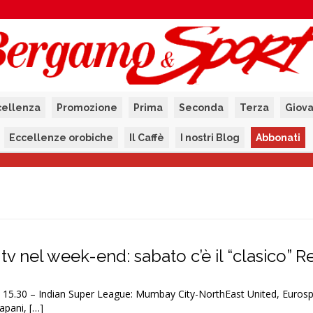
cellenza
Promozione
Prima
Seconda
Terza
Giova
Eccellenze orobiche
Il Caffè
I nostri Blog
Abbonati
n tv nel week-end: sabato c’è il “clasico” R
.30 – Indian Super League: Mumbay City-NorthEast United, Eurosp
apani, […]