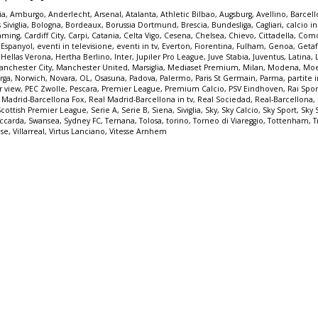
ia
,
Amburgo
,
Anderlecht
,
Arsenal
,
Atalanta
,
Athletic Bilbao
,
Augsburg
,
Avellino
,
Barcel
 Siviglia
,
Bologna
,
Bordeaux
,
Borussia Dortmund
,
Brescia
,
Bundesliga
,
Cagliari
,
calcio in
eaming
,
Cardiff City
,
Carpi
,
Catania
,
Celta Vigo
,
Cesena
,
Chelsea
,
Chievo
,
Cittadella
,
Com
,
Espanyol
,
eventi in televisione
,
eventi in tv
,
Everton
,
Fiorentina
,
Fulham
,
Genoa
,
Geta
,
Hellas Verona
,
Hertha Berlino
,
Inter
,
Jupiler Pro League
,
Juve Stabia
,
Juventus
,
Latina
,
anchester City
,
Manchester United
,
Marsiglia
,
Mediaset Premium
,
Milan
,
Modena
,
Moe
rga
,
Norwich
,
Novara
,
OL
,
Osasuna
,
Padova
,
Palermo
,
Paris St Germain
,
Parma
,
partite 
r view
,
PEC Zwolle
,
Pescara
,
Premier League
,
Premium Calcio
,
PSV Eindhoven
,
Rai Spor
 Madrid-Barcellona Fox
,
Real Madrid-Barcellona in tv
,
Real Sociedad
,
Real-Barcellona
,
Scottish Premier League
,
Serie A
,
Serie B
,
Siena
,
Siviglia
,
Sky
,
Sky Calcio
,
Sky Sport
,
Sky 
ccarda
,
Swansea
,
Sydney FC
,
Ternana
,
Tolosa
,
torino
,
Torneo di Viareggio
,
Tottenham
,
T
ese
,
Villarreal
,
Virtus Lanciano
,
Vitesse Arnhem