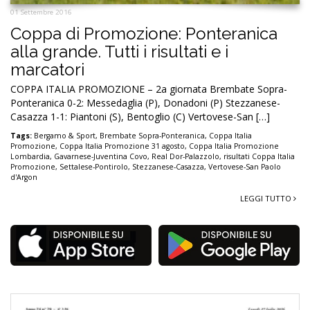
01 Settembre 2016
Coppa di Promozione: Ponteranica
alla grande. Tutti i risultati e i
marcatori
COPPA ITALIA PROMOZIONE – 2a giornata Brembate Sopra-
Ponteranica 0-2: Messedaglia (P), Donadoni (P) Stezzanese-
Casazza 1-1: Piantoni (S), Bentoglio (C) Vertovese-San […]
Tags:
Bergamo & Sport
,
Brembate Sopra-Ponteranica
,
Coppa Italia
Promozione
,
Coppa Italia Promozione 31 agosto
,
Coppa Italia Promozione
Lombardia
,
Gavarnese-Juventina Covo
,
Real Dor-Palazzolo
,
risultati Coppa Italia
Promozione
,
Settalese-Pontirolo
,
Stezzanese-Casazza
,
Vertovese-San Paolo
d'Argon
LEGGI TUTTO