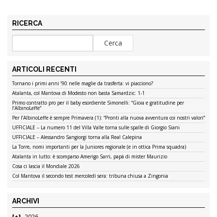
RICERCA
ARTICOLI RECENTI
Tornano i primi anni ’90 nelle maglie da trasferta: vi piacciono?
Atalanta, col Mantova di Modesto non basta Samardzic: 1-1
Primo contratto pro per il baby esordiente Simonelli: “Gioia e gratitudine per
l’AlbinoLeffe”
Per l’AlbinoLeffe è sempre Primavera (1): “Pronti alla nuova avventura coi nostri valori”
UFFICIALE – La numero 11 del Villa Valle torna sulle spalle di Giorgio Siani
UFFICIALE – Alessandro Sangiorgi torna alla Real Calepina
La Torre, nomi importanti per la Juniores regionale (e in ottica Prima squadra)
Atalanta in lutto: è scomparso Amerigo Sarri, papà di mister Maurizio
Cosa ci lascia il Mondiale 2026
Col Mantova il secondo test mercoledì sera: tribuna chiusa a Zingonia
ARCHIVI
2026