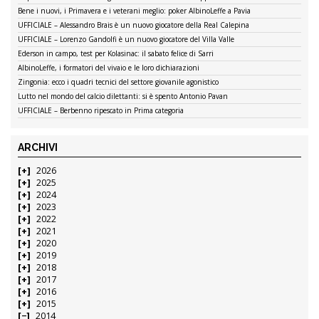
Bene i nuovi, i Primavera e i veterani meglio: poker AlbinoLeffe a Pavia
UFFICIALE – Alessandro Brais è un nuovo giocatore della Real Calepina
UFFICIALE – Lorenzo Gandolfi è un nuovo giocatore del Villa Valle
Ederson in campo, test per Kolasinac: il sabato felice di Sarri
AlbinoLeffe, i formatori del vivaio e le loro dichiarazioni
Zingonia: ecco i quadri tecnici del settore giovanile agonistico
Lutto nel mondo del calcio dilettanti: si è spento Antonio Pavan
UFFICIALE – Berbenno ripescato in Prima categoria
ARCHIVI
2026
2025
2024
2023
2022
2021
2020
2019
2018
2017
2016
2015
2014