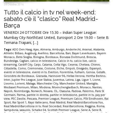
24 Ottobre 2014
Tutto il calcio in tv nel week-end:
sabato c’è il “clasico” Real Madrid-
Barça
VENERDI 24 OTTOBRE Ore 15.30 – Indian Super League:
Mumbay City-NorthEast United, Eurosport 2 Ore 19.00 – Serie B:
Ternana-Trapani, […]
Tags:
ADO Den Haag
,
Ajax
,
Almeria
,
Amburgo
,
Anderlecht
,
Arsenal
,
Atalanta
,
Athletic Bilbao
,
Augsburg
,
Avellino
,
Barcellona
,
Bari
,
Bayer Leverkusen
,
Bayern
Monaco
,
Betis Siviglia
,
Bologna
,
Bordeaux
,
Borussia Dortmund
,
Brescia
,
Bundesliga
,
Cagliari
,
calcio in televisione
,
Calcio in tv
,
calcio live
,
calcio
streaming
,
Cardiff City
,
Carpi
,
Catania
,
Celta Vigo
,
Cesena
,
Chelsea
,
Chievo
,
Cittadella
,
Como
,
Cremonese
,
Crotone
,
Elche
,
Empoli
,
Envigado
,
Espanyol
,
eventi in televisione
,
eventi in tv
,
Everton
,
Fiorentina
,
Fulham
,
Genoa
,
Getafe
,
Girondins de Bordeaux
,
Granada
,
Hannover 96
,
Hellas Verona
,
Hertha Berlino
,
Inter
,
Jupiler Pro League
,
Juve Stabia
,
Juventus
,
Latina
,
Liga
,
Ligue 1
,
Lione
,
Livorno
,
Lorient
,
Malaga
,
Manchester City
,
Manchester United
,
Marsiglia
,
Mediaset Premium
,
Milan
,
Modena
,
Moenchengladbach
,
Monaco
,
Nantes
,
Napoli
,
Norimberga
,
Norwich
,
Novara
,
OL
,
Osasuna
,
Padova
,
Palermo
,
Paris St
Germain
,
Parma
,
partite in diretta
,
partite in televisione
,
partite in tv
,
pay per
view
,
PEC Zwolle
,
Pescara
,
Premier League
,
Premium Calcio
,
PSV Eindhoven
,
Rai
Sport
,
Rai Sport 1
,
Rayo Vallecano
,
Real Madrid
,
Real Madrid-Barcellona Fox
,
Real Madrid-Barcellona in tv
,
Real Sociedad
,
Real-Barcellona
,
Reggina
,
Roma
,
Sampdoria
,
sassuolo
,
Schalke 04
,
Scottish Premier League
,
Serie A
,
Serie B
,