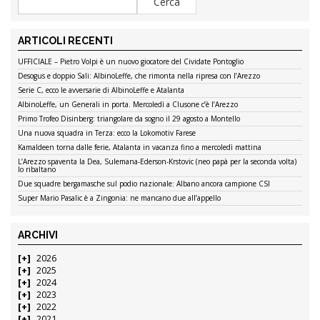
ARTICOLI RECENTI
UFFICIALE – Pietro Volpi è un nuovo giocatore del Cividate Pontoglio
Desogus e doppio Sali: AlbinoLeffe, che rimonta nella ripresa con l’Arezzo
Serie C, ecco le avversarie di AlbinoLeffe e Atalanta
AlbinoLeffe, un Generali in porta. Mercoledì a Clusone c’è l’Arezzo
Primo Trofeo Disinberg: triangolare da sogno il 29 agosto a Montello
Una nuova squadra in Terza: ecco la Lokomotiv Farese
Kamaldeen torna dalle ferie, Atalanta in vacanza fino a mercoledì mattina
L’Arezzo spaventa la Dea, Sulemana-Ederson-Krstovic (neo papà per la seconda volta)
lo ribaltano
Due squadre bergamasche sul podio nazionale: Albano ancora campione CSI
Super Mario Pasalic è a Zingonia: ne mancano due all’appello
ARCHIVI
2026
2025
2024
2023
2022
2021