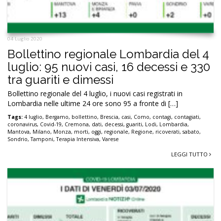
04 Luglio 2020
Bollettino regionale Lombardia del 4
luglio: 95 nuovi casi, 16 decessi e 330
tra guariti e dimessi
Bollettino regionale del 4 luglio, i nuovi casi registrati in
Lombardia nelle ultime 24 ore sono 95 a fronte di […]
Tags:
4 luglio
,
Bergamo
,
bollettino
,
Brescia
,
casi
,
Como
,
contagi
,
contagiati
,
coronavirus
,
Covid-19
,
Cremona
,
dati
,
decessi
,
guariti
,
Lodi
,
Lombardia
,
Mantova
,
Milano
,
Monza
,
morti
,
oggi
,
regionale
,
Regione
,
ricoverati
,
sabato
,
Sondrio
,
Tamponi
,
Terapia Intensiva
,
Varese
LEGGI TUTTO