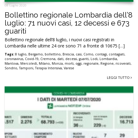
08 Luglio 2020
Bollettino regionale Lombardia dell’8
luglio: 71 nuovi casi, 12 decessi e 673
guariti
Bollettino regionale dell’8 luglio, i nuovi casi registrati in
Lombardia nelle ultime 24 ore sono 71 a fronte di 10675 […]
Tags:
8 luglio
,
Bergamo
,
bollettino
,
Brescia
,
casi
,
Como
,
contagi
,
contagiati
,
coronavirus
,
Covid-19
,
Cremona
,
dati
,
decessi
,
guariti
,
Lodi
,
Lombardia
,
Mantova
,
Mercoledì
,
Milano
,
Monza
,
morti
,
oggi
,
regionale
,
Regione
,
ricoverati
,
Sondrio
,
Tamponi
,
Terapia Intensiva
,
Varese
LEGGI TUTTO