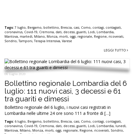
Tags:
7 luglio
,
Bergamo
,
bollettino
,
Brescia
,
casi
,
Como
,
contagi
,
contagiati
,
coronavirus
,
Covid-19
,
Cremona
,
dati
,
decessi
,
guariti
,
Lodi
,
Lombardia
,
Mantova
,
martedì
,
Milano
,
Monza
,
morti
,
oggi
,
regionale
,
Regione
,
ricoverati
,
Sondrio
,
Tamponi
,
Terapia Intensiva
,
Varese
LEGGI TUTTO
06 Luglio 2020
Bollettino regionale Lombardia del 6
luglio: 111 nuovi casi, 3 decessi e 61
tra guariti e dimessi
Bollettino regionale del 6 luglio, i nuovi casi registrati in
Lombardia nelle ultime 24 ore sono 111 a fronte di […]
Tags:
6 luglio
,
Bergamo
,
bollettino
,
Brescia
,
casi
,
Como
,
contagi
,
contagiati
,
coronavirus
,
Covid-19
,
Cremona
,
dati
,
decessi
,
guariti
,
Lodi
,
Lombardia
,
lunedì
,
Mantova
,
Milano
,
Monza
,
morti
,
oggi
,
regionale
,
Regione
,
ricoverati
,
Sondrio
,