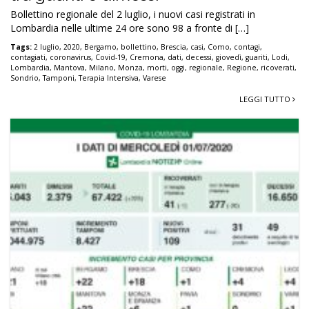
Bollettino regionale del 2 luglio, i nuovi casi registrati in
Lombardia nelle ultime 24 ore sono 98 a fronte di […]
Tags:
2 luglio
,
2020
,
Bergamo
,
bollettino
,
Brescia
,
casi
,
Como
,
contagi
,
contagiati
,
coronavirus
,
Covid-19
,
Cremona
,
dati
,
decessi
,
giovedì
,
guariti
,
Lodi
,
Lombardia
,
Mantova
,
Milano
,
Monza
,
morti
,
oggi
,
regionale
,
Regione
,
ricoverati
,
Sondrio
,
Tamponi
,
Terapia Intensiva
,
Varese
LEGGI TUTTO