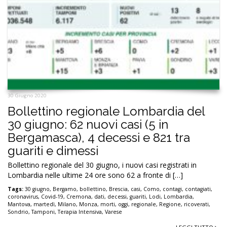
30 Giugno 2020
Bollettino regionale Lombardia del
30 giugno: 62 nuovi casi (5 in
Bergamasca), 4 decessi e 821 tra
guariti e dimessi
Bollettino regionale del 30 giugno, i nuovi casi registrati in
Lombardia nelle ultime 24 ore sono 62 a fronte di […]
Tags:
30 giugno
,
Bergamo
,
bollettino
,
Brescia
,
casi
,
Como
,
contagi
,
contagiati
,
coronavirus
,
Covid-19
,
Cremona
,
dati
,
decessi
,
guariti
,
Lodi
,
Lombardia
,
Mantova
,
martedì
,
Milano
,
Monza
,
morti
,
oggi
,
regionale
,
Regione
,
ricoverati
,
Sondrio
,
Tamponi
,
Terapia Intensiva
,
Varese