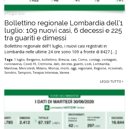
01 Luglio 2020
Bollettino regionale Lombardia dell’1
luglio: 109 nuovi casi, 6 decessi e 225
tra guariti e dimessi
Bollettino regionale dell’1 luglio, i nuovi casi registrati in
Lombardia nelle ultime 24 ore sono 109 a fronte di 8427 […]
Tags:
1 luglio
,
Bergamo
,
bollettino
,
Brescia
,
casi
,
Como
,
contagi
,
contagiati
,
coronavirus
,
Covid-19
,
Cremona
,
dati
,
decessi
,
guariti
,
Lodi
,
Lombardia
,
Mantova
,
Mercoledì
,
Milano
,
Monza
,
morti
,
oggi
,
regionale
,
Regione
,
ricoverati
,
Sondrio
,
Tamponi
,
Terapia Intensiva
,
Varese
LEGGI TUTTO