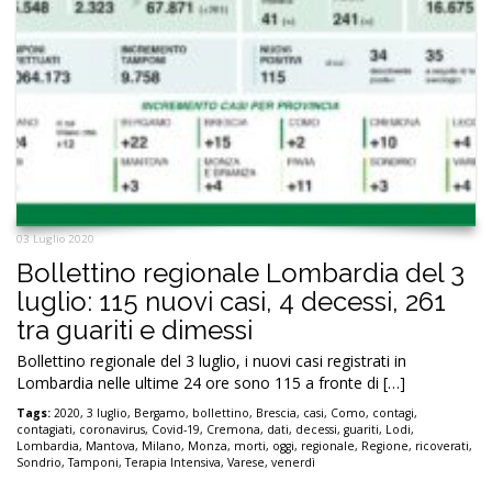
03 Luglio 2020
Bollettino regionale Lombardia del 3
luglio: 115 nuovi casi, 4 decessi, 261
tra guariti e dimessi
Bollettino regionale del 3 luglio, i nuovi casi registrati in
Lombardia nelle ultime 24 ore sono 115 a fronte di […]
Tags:
2020
,
3 luglio
,
Bergamo
,
bollettino
,
Brescia
,
casi
,
Como
,
contagi
,
contagiati
,
coronavirus
,
Covid-19
,
Cremona
,
dati
,
decessi
,
guariti
,
Lodi
,
Lombardia
,
Mantova
,
Milano
,
Monza
,
morti
,
oggi
,
regionale
,
Regione
,
ricoverati
,
Sondrio
,
Tamponi
,
Terapia Intensiva
,
Varese
,
venerdì