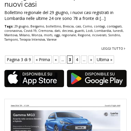
nuovi casi
Bollettino regionale del 29 giugno, i nuovi casi registrati in
Lombardia nelle ultime 24 ore sono 78 a fronte di […]
Tags:
29 giugno
,
Bergamo
,
bollettino
,
Brescia
,
casi
,
Como
,
contagi
,
contagiati
,
coronavirus
,
Covid-19
,
Cremona
,
dati
,
decessi
,
guariti
,
Lodi
,
Lombardia
,
lunedì
,
Mantova
,
Milano
,
Monza
,
morti
,
oggi
,
regionale
,
Regione
,
ricoverati
,
Sondrio
,
Tamponi
,
Terapia Intensiva
,
Varese
LEGGI TUTTO
Pagina 3 di 9
« Prima
«
...
3
4
...
»
Ultima »