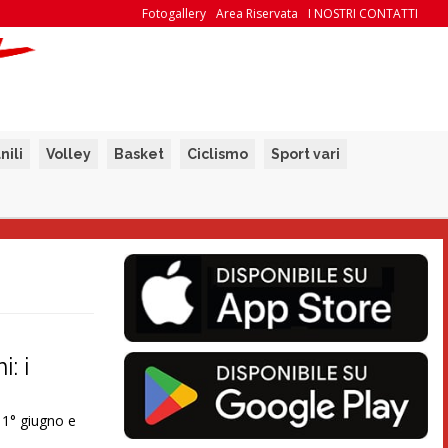
Fotogallery
Area Riservata
I NOSTRI CONTATTI
nili
Volley
Basket
Ciclismo
Sport vari
: i
 1° giugno e