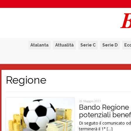
Atalanta
Attualità
Serie C
Serie D
Ec
Regione
26 Maggio 2021
Bando Regione L
potenziali benefi
Di seguito il comunicato od
terminerà il 1° […]