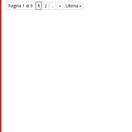
Pagina 1 di 9
1
2
...
»
Ultima »