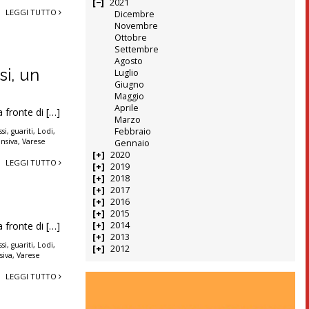
2021
LEGGI TUTTO
Dicembre
Novembre
Ottobre
Settembre
Agosto
si, un
Luglio
Giugno
Maggio
Aprile
a fronte di […]
Marzo
Febbraio
si
,
guariti
,
Lodi
,
ensiva
,
Varese
Gennaio
2020
LEGGI TUTTO
2019
2018
2017
2016
2015
a fronte di […]
2014
2013
si
,
guariti
,
Lodi
,
2012
siva
,
Varese
LEGGI TUTTO