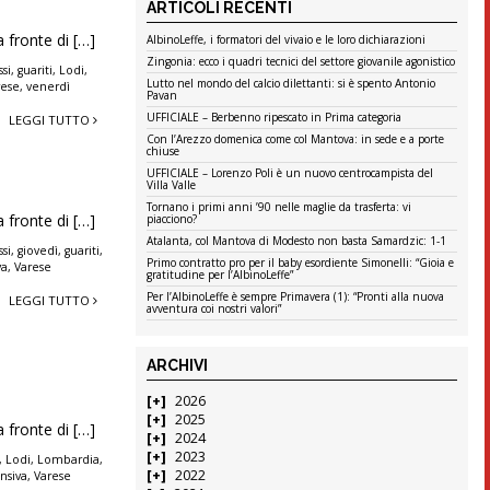
ARTICOLI RECENTI
a fronte di […]
AlbinoLeffe, i formatori del vivaio e le loro dichiarazioni
Zingonia: ecco i quadri tecnici del settore giovanile agonistico
si
,
guariti
,
Lodi
,
Lutto nel mondo del calcio dilettanti: si è spento Antonio
rese
,
venerdì
Pavan
UFFICIALE – Berbenno ripescato in Prima categoria
LEGGI TUTTO
Con l’Arezzo domenica come col Mantova: in sede e a porte
chiuse
UFFICIALE – Lorenzo Poli è un nuovo centrocampista del
Villa Valle
Tornano i primi anni ’90 nelle maglie da trasferta: vi
a fronte di […]
piacciono?
Atalanta, col Mantova di Modesto non basta Samardzic: 1-1
si
,
giovedì
,
guariti
,
Primo contratto pro per il baby esordiente Simonelli: “Gioia e
va
,
Varese
gratitudine per l’AlbinoLeffe”
Per l’AlbinoLeffe è sempre Primavera (1): “Pronti alla nuova
LEGGI TUTTO
avventura coi nostri valori”
ARCHIVI
2026
2025
a fronte di […]
2024
2023
,
Lodi
,
Lombardia
,
2022
nsiva
,
Varese