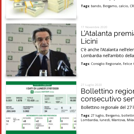
Tags:
bando
,
Bergamo
,
calcio
,
CR
17 Novembre 2020
L’Atalanta prem
Licini
C’è anche l’Atalanta nell’el
Lombardia nell’ambito della
Tags:
Consiglio Regionale
,
Felice
27 Luglio 2020
Bollettino regi
consecutivo sen
Bollettino regionale del 27 
Tags:
27 luglio
,
Bergamo
,
bolletti
Lombardia
,
lunedì
,
Mantova
,
Mil