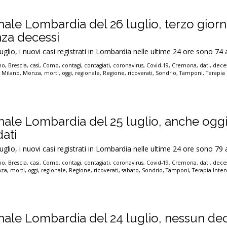
nale Lombardia del 26 luglio, terzo gior
za decessi
luglio, i nuovi casi registrati in Lombardia nelle ultime 24 ore sono 74 
no
,
Brescia
,
casi
,
Como
,
contagi
,
contagiati
,
coronavirus
,
Covid-19
,
Cremona
,
dati
,
deces
,
Milano
,
Monza
,
morti
,
oggi
,
regionale
,
Regione
,
ricoverati
,
Sondrio
,
Tamponi
,
Terapia 
onale Lombardia del 25 luglio, anche ogg
dati
luglio, i nuovi casi registrati in Lombardia nelle ultime 24 ore sono 79 
no
,
Brescia
,
casi
,
Como
,
contagi
,
contagiati
,
coronavirus
,
Covid-19
,
Cremona
,
dati
,
deces
za
,
morti
,
oggi
,
regionale
,
Regione
,
ricoverati
,
sabato
,
Sondrio
,
Tamponi
,
Terapia Inten
onale Lombardia del 24 luglio, nessun de