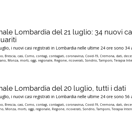
nale Lombardia del 21 luglio: 34 nuovi ca
uariti
luglio, i nuovi casi registrati in Lombardia nelle ultime 24 ore sono 34 
no
,
Brescia
,
casi
,
Como
,
contagi
,
contagiati
,
coronavirus
,
Covid-19
,
Cremona
,
dati
,
deces
lano
,
Monza
,
morti
,
oggi
,
regionale
,
Regione
,
ricoverati
,
Sondrio
,
Tamponi
,
Terapia Int
ale Lombardia del 20 luglio, tutti i dati
luglio, i nuovi casi registrati in Lombardia nelle ultime 24 ore sono 56 
no
,
Brescia
,
casi
,
Como
,
contagi
,
contagiati
,
coronavirus
,
Covid-19
,
Cremona
,
dati
,
deces
ano
,
Monza
,
morti
,
oggi
,
regionale
,
Regione
,
ricoverati
,
Sondrio
,
Tamponi
,
Terapia Inten