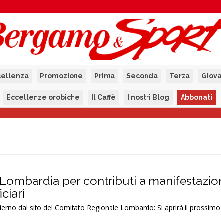
cellenza
Promozione
Prima
Seconda
Terza
Giova
Eccellenze orobiche
Il Caffè
I nostri Blog
Abbonati
ombardia per contributi a manifestazioni
ciari
ierno dal sito del Comitato Regionale Lombardo: Si aprirà il prossimo