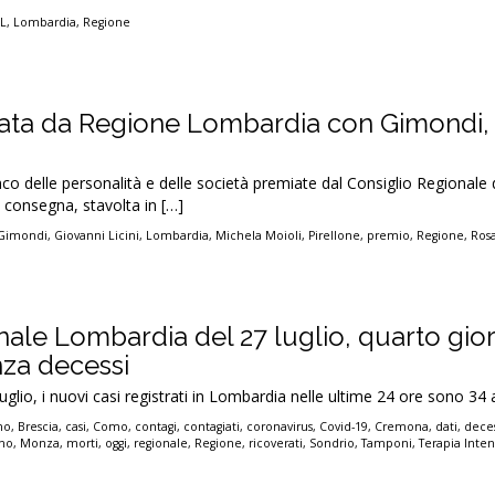
L
,
Lombardia
,
Regione
iata da Regione Lombardia con Gimondi, 
enco delle personalità e delle società premiate dal Consiglio Regionale 
 consegna, stavolta in […]
 Gimondi
,
Giovanni Licini
,
Lombardia
,
Michela Moioli
,
Pirellone
,
premio
,
Regione
,
Ros
onale Lombardia del 27 luglio, quarto gio
za decessi
luglio, i nuovi casi registrati in Lombardia nelle ultime 24 ore sono 34 
no
,
Brescia
,
casi
,
Como
,
contagi
,
contagiati
,
coronavirus
,
Covid-19
,
Cremona
,
dati
,
deces
ano
,
Monza
,
morti
,
oggi
,
regionale
,
Regione
,
ricoverati
,
Sondrio
,
Tamponi
,
Terapia Inten