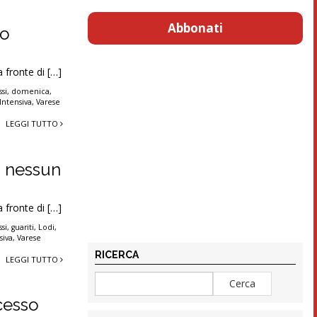
Abbonati
no
a fronte di […]
si
,
domenica
,
Intensiva
,
Varese
LEGGI TUTTO
i nessun
a fronte di […]
si
,
guariti
,
Lodi
,
siva
,
Varese
RICERCA
LEGGI TUTTO
cesso