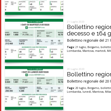
21 Luglio 2020
Bollettino regio
decesso e 164 g
Bollettino regionale del 21 
Tags:
21 luglio
,
Bergamo
,
bolletti
Lombardia
,
Mantova
,
martedì
,
Mi
20 Luglio 2020
Bollettino region
Bollettino regionale del 20 
Tags:
20 luglio
,
Bergamo
,
bolletti
Lombardia
,
lunedì
,
Mantova
,
Mil