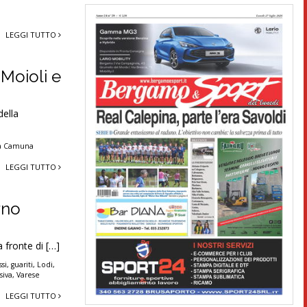
LEGGI TUTTO
Moioli e
della
a Camuna
LEGGI TUTTO
rno
a fronte di […]
si
,
guariti
,
Lodi
,
siva
,
Varese
LEGGI TUTTO