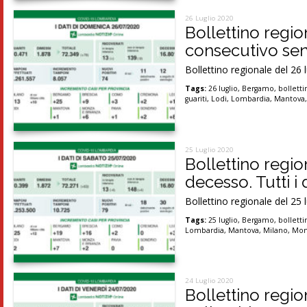
26 Luglio 2020
Bollettino regio
consecutivo sen
Bollettino regionale del 26 
Tags:
26 luglio
,
Bergamo
,
bolletti
guariti
,
Lodi
,
Lombardia
,
Mantova
25 Luglio 2020
Bollettino regi
decesso. Tutti i 
Bollettino regionale del 25 
Tags:
25 luglio
,
Bergamo
,
bolletti
Lombardia
,
Mantova
,
Milano
,
Mon
24 Luglio 2020
Bollettino regi