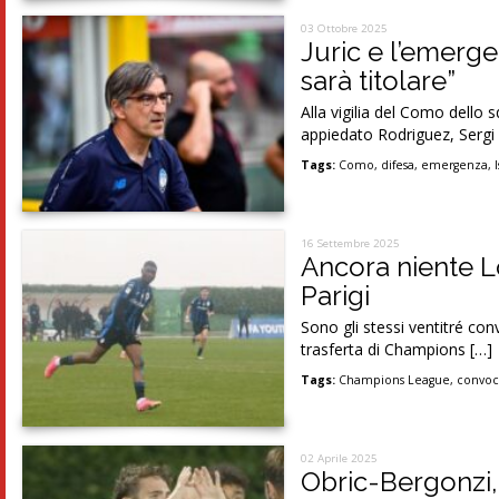
03 Ottobre 2025
Juric e l’emerge
sarà titolare”
Alla vigilia del Como dello 
appiedato Rodriguez, Sergi
Tags:
Como
,
difesa
,
emergenza
,
16 Settembre 2025
Ancora niente L
Parigi
Sono gli stessi ventitré co
trasferta di Champions […]
Tags:
Champions League
,
convoc
02 Aprile 2025
Obric-Bergonzi, 