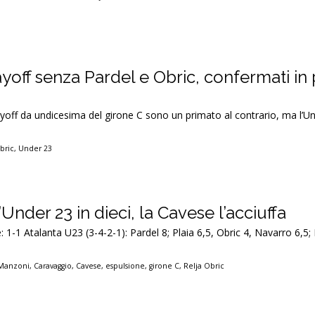
ayoff senza Pardel e Obric, confermati in
ayoff da undicesima del girone C sono un primato al contrario, ma l’U
bric
,
Under 23
Under 23 in dieci, la Cavese l’acciuffa
1-1 Atalanta U23 (3-4-2-1): Pardel 8; Plaia 6,5, Obric 4, Navarro 6,5; I
 Manzoni
,
Caravaggio
,
Cavese
,
espulsione
,
girone C
,
Relja Obric