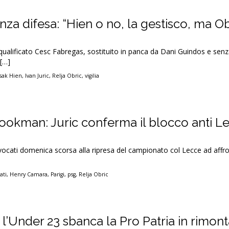
nza difesa: “Hien o no, la gestisco, ma O
squalificato Cesc Fabregas, sostituito in panca da Dani Guindos e senza
 […]
Isak Hien
,
Ivan Juric
,
Relja Obric
,
vigilia
ookman: Juric conferma il blocco anti L
nvocati domenica scorsa alla ripresa del campionato col Lecce ad affr
ati
,
Henry Camara
,
Parigi
,
psg
,
Relja Obric
l’Under 23 sbanca la Pro Patria in rimont