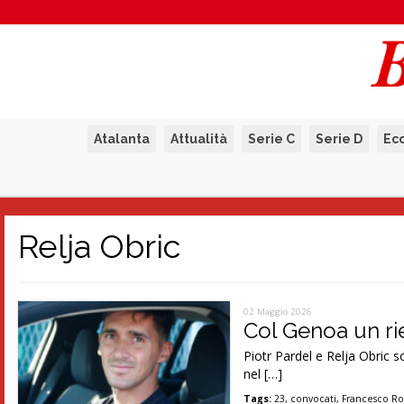
Atalanta
Attualità
Serie C
Serie D
Ec
Relja Obric
02 Maggio 2026
Col Genoa un rie
Piotr Pardel e Relja Obric
nel […]
Tags:
23
,
convocati
,
Francesco Ro