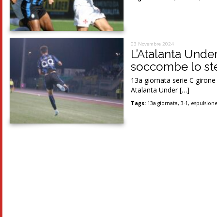
03 Novembre 2024
L’Atalanta Under
soccombe lo st
13a giornata serie C girone
Atalanta Under […]
Tags:
13a giornata
,
3-1
,
espulsion