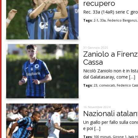
recupero
Rec. 33a (14aR) serie C giro
Tags:
2-1
,
33a
,
Federico Bergonzi
31 Gennaio 2025
Zaniolo a Firenz
Cassa
Nicolò Zaniolo non è in list
dal Galatasaray, come […]
Tags:
23
,
convocati
,
Federico Cas
16 Novembre 2024
Nazionali atalant
Un giallo per fallo sulla c
e poi […]
Tags:
100 minuti
,
Girone 1
,
Isak 