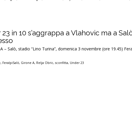
 23 in 10 s’aggrappa a Vlahovic ma a Sal
esso
 A – Salò, stadio “Lino Turina”, domenica 3 novembre (ore 19.45) Fera
e
,
FeralpiSalò
,
Girone A
,
Relja Obric
,
sconfitta
,
Under 23