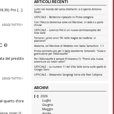
ARTICOLI RECENTI
18.30) Pro […]
Lutto nel mondo del calcio dilettanti: si è spento Antonio
Pavan
UFFICIALE – Berbenno ripescato in Prima categoria
Con l’Arezzo domenica come col Mantova: in sede e a porte
LEGGI TUTTO
chiuse
UFFICIALE – Lorenzo Poli è un nuovo centrocampista del
Villa Valle
Tornano i primi anni ’90 nelle maglie da trasferta: vi
piacciono?
c e
Atalanta, col Mantova di Modesto non basta Samardzic: 1-1
Primo contratto pro per il baby esordiente Simonelli: “Gioia e
gratitudine per l’AlbinoLeffe”
ata del prestito
Per l’AlbinoLeffe è sempre Primavera (1): “Pronti alla nuova
avventura coi nostri valori”
UFFICIALE – La numero 11 del Villa Valle torna sulle spalle di
Giorgio Siani
UFFICIALE – Alessandro Sangiorgi torna alla Real Calepina
LEGGI TUTTO
ARCHIVI
2026
Luglio
al quarto d’ora
Giugno
Maggio
Svezia
,
Under 23
Aprile