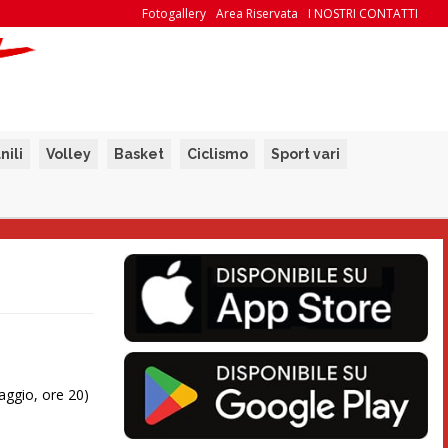
Fotogallery
Area Riservata
I NOSTRI CONTATTI
nili
Volley
Basket
Ciclismo
Sport vari
aggio, ore 20)