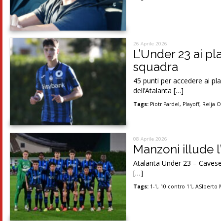
26 Aprile 2026
L’Under 23 ai pl
squadra
45 punti per accedere ai pl
dell’Atalanta […]
Tags:
Piotr Pardel
,
Playoff
,
Relja O
08 Aprile 2026
Manzoni illude l’
Atalanta Under 23 – Cavese: 
[…]
Tags:
1-1
,
10 contro 11
,
ASlberto