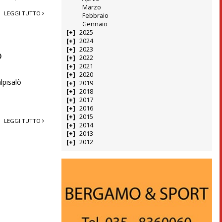
Marzo
LEGGI TUTTO
Febbraio
Gennaio
2025
2024
2023
ò
2022
2021
2020
lpisalò –
2019
2018
2017
2016
2015
LEGGI TUTTO
2014
2013
2012