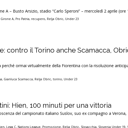
ne A – Busto Arsizio, stadio “Carlo Speroni” – mercoledì 2 aprile (ore 
,
Girone A
,
Pro Patria
,
recupero
,
Relja Obric
,
Under 23
e: contro il Torino anche Scamacca, Obri
a perché ormai virtualmente della Fiorentina con la risoluzione anticip
sa
,
Gianluca Scamacca
,
Relja Obric
,
torino
,
Under 23
ini: Hien, 100 minuti per una vittoria
onoscenza del campionato italiano Suslov, suo ex compagno a Verona, 
Hien
,
Lega C
,
Nations League
,
Promozione
,
Relja Obric
,
Slovacchia
,
Slovenia Under 19
,