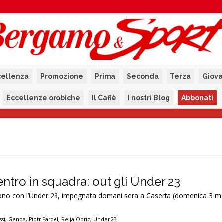
cellenza
Promozione
Prima
Seconda
Terza
Giova
Eccellenze orobiche
Il Caffè
I nostri Blog
Abbonati
ntro in squadra: out gli Under 23
 sono con l’Under 23, impegnata domani sera a Caserta (domenica 3 m
ssi
,
Genoa
,
Piotr Pardel
,
Relja Obric
,
Under 23