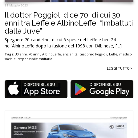
31 Maggio 2023
Il dottor Poggioli dice 70, di cui 30
anni tra Leffe e AlbinoLeffe: “Imbattuti
dalla Juve”
Spegnere 70 candeline, di cui 6 spese nel Leffe e ben 24
nell’AlbinoLeffe dopo la fusione del 1998 con l’Albinese, […]
Tags:
30 anni
,
70 anni
,
AlbinoLeffe
,
anzianità
,
Giacomo Poggioli
,
Leffe
,
medico
sociale
,
responsabile sanitario
LEGGI TUTTO