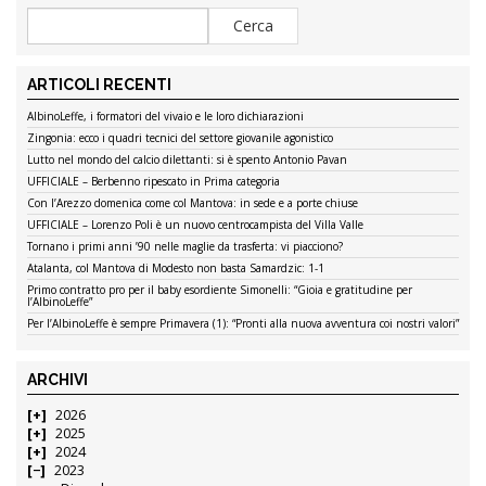
ARTICOLI RECENTI
AlbinoLeffe, i formatori del vivaio e le loro dichiarazioni
Zingonia: ecco i quadri tecnici del settore giovanile agonistico
Lutto nel mondo del calcio dilettanti: si è spento Antonio Pavan
UFFICIALE – Berbenno ripescato in Prima categoria
Con l’Arezzo domenica come col Mantova: in sede e a porte chiuse
UFFICIALE – Lorenzo Poli è un nuovo centrocampista del Villa Valle
Tornano i primi anni ’90 nelle maglie da trasferta: vi piacciono?
Atalanta, col Mantova di Modesto non basta Samardzic: 1-1
Primo contratto pro per il baby esordiente Simonelli: “Gioia e gratitudine per
l’AlbinoLeffe”
Per l’AlbinoLeffe è sempre Primavera (1): “Pronti alla nuova avventura coi nostri valori”
ARCHIVI
2026
2025
2024
2023