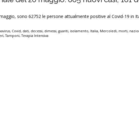
 maggio, sono 62752 le persone attualmente positive al Covid-19 in It
avirus
,
Covid
,
dati
,
decessi
,
dimessi
,
guariti
,
isolamento
,
Italia
,
Mercoledì
,
morti
,
nazio
eri
,
Tamponi
,
Terapia Intensiva