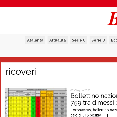
Atalanta
Attualità
Serie C
Serie D
Ec
ricoveri
07 Giugno 2020
Bollettino nazio
759 tra dimessi 
Coronavirus, bollettino naz
calo di 615 positivi […]