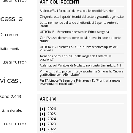
LEGGI TUTTO
ARTICOLI RECENTI
AlbinoLeffe, i formatori del vivaio e le loro dichiarazioni
cessi e
Zingonia: ecco i quadri tecnici del settore giovanile agonistico
Lutto nel mondo del calcio dilettanti: si è spento Antonio
Pavan
UFFICIALE – Berbenno ripescato in Prima categoria
32, con un
Con l’Arezzo domenica come col Mantova: in sede e a porte
chiuse
UFFICIALE – Lorenzo Poli è un nuovo centrocampista del
,
Italia
,
morti
,
Villa Valle
Tornano i primi anni ’90 nelle maglie da trasferta: vi
piacciono?
LEGGI TUTTO
Atalanta, col Mantova di Modesto non basta Samardzic: 1-1
Primo contratto pro per il baby esordiente Simonelli: “Gioia e
gratitudine per l’AlbinoLeffe”
i casi,
Per l’AlbinoLeffe è sempre Primavera (1): “Pronti alla nuova
avventura coi nostri valori”
i sono 2.443
ARCHIVI
2026
rti
,
nazionale.
2025
2024
2023
LEGGI TUTTO
2022