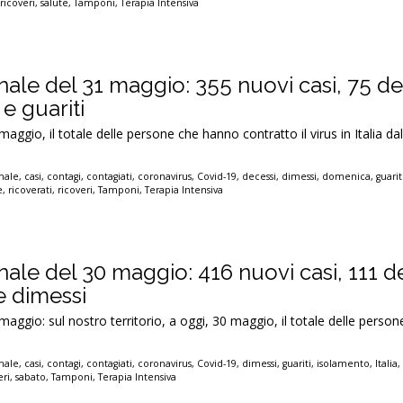
,
ricoveri
,
salute
,
Tamponi
,
Terapia Intensiva
nale del 31 maggio: 355 nuovi casi, 75 de
 e guariti
aggio, il totale delle persone che hanno contratto il virus in Italia dall
nale
,
casi
,
contagi
,
contagiati
,
coronavirus
,
Covid-19
,
decessi
,
dimessi
,
domenica
,
guarit
e
,
ricoverati
,
ricoveri
,
Tamponi
,
Terapia Intensiva
nale del 30 maggio: 416 nuovi casi, 111 d
 e dimessi
maggio: sul nostro territorio, a oggi, 30 maggio, il totale delle pers
nale
,
casi
,
contagi
,
contagiati
,
coronavirus
,
Covid-19
,
dimessi
,
guariti
,
isolamento
,
Italia
eri
,
sabato
,
Tamponi
,
Terapia Intensiva