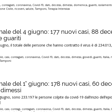
i
,
contagiati
,
coronavirus
,
Covid-19
,
dati
,
decessi
,
dimessi
,
domenica
,
guariti
,
isolament
one Civile
,
ricoveri
,
salute
,
Tamponi
,
Terapia Intensiva
nale del 4 giugno: 177 nuovi casi, 88 dec
e guariti
iugno, il totale delle persone che hanno contratto il virus è di 234.013
ale
,
casi
,
contagiati
,
coronavirus
,
Covid-19
,
dati
,
decessi
,
dimessi
,
giovedì
,
guariti
,
Italia
,
Tamponi
nale del 1° giugno: 178 nuovi casi, 60 dec
e dimessi
giugno, sono 233.197 le persone colpite da covid-19 dall’inizio dell’ep
]
ale
,
casi
,
contagi
,
contagiati
,
coronavirus
,
Covid-19
,
dati
,
decessi
,
dimessi
,
guariti
,
Italia
,