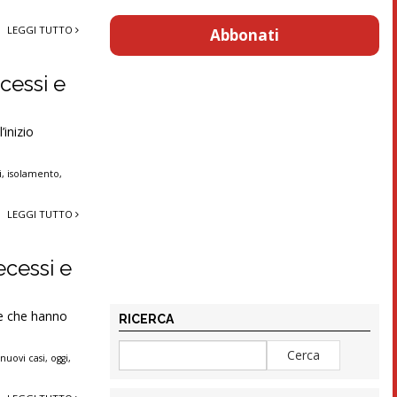
LEGGI TUTTO
Abbonati
cessi e
’inizio
i
,
isolamento
,
LEGGI TUTTO
ecessi e
one che hanno
RICERCA
,
nuovi casi
,
oggi
,