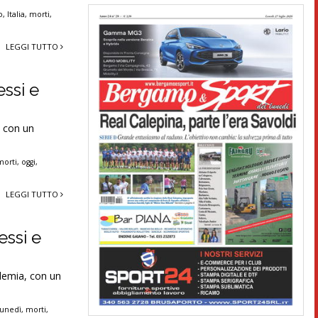
o
,
Italia
,
morti
,
LEGGI TUTTO
essi e
, con un
morti
,
oggi
,
LEGGI TUTTO
essi e
idemia, con un
lunedì
,
morti
,