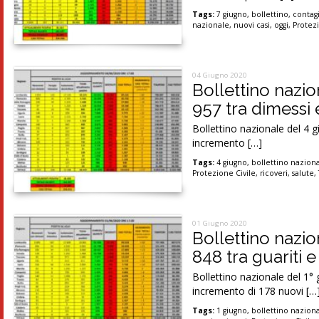
Tags:
7 giugno
,
bollettino
,
contag
nazionale
,
nuovi casi
,
oggi
,
Protezi
04 Giugno 2020
Bollettino nazio
957 tra dimessi 
Bollettino nazionale del 4 g
incremento […]
Tags:
4 giugno
,
bollettino nazion
Protezione Civile
,
ricoveri
,
salute
,
01 Giugno 2020
Bollettino nazio
848 tra guariti 
Bollettino nazionale del 1° 
incremento di 178 nuovi […
Tags:
1 giugno
,
bollettino nazion