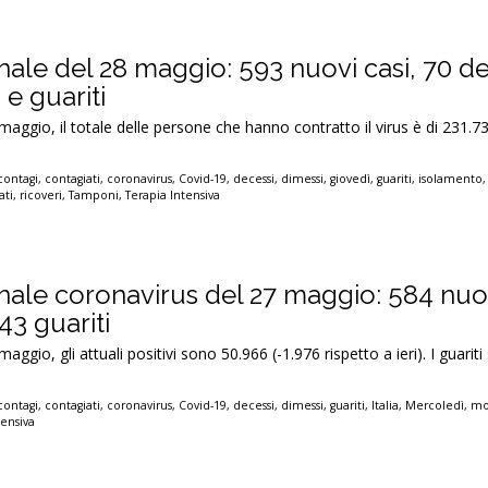
nale del 28 maggio: 593 nuovi casi, 70 de
 e guariti
maggio, il totale delle persone che hanno contratto il virus è di 231.7
contagi
,
contagiati
,
coronavirus
,
Covid-19
,
decessi
,
dimessi
,
giovedì
,
guariti
,
isolamento
ati
,
ricoveri
,
Tamponi
,
Terapia Intensiva
nale coronavirus del 27 maggio: 584 nuov
43 guariti
aggio, gli attuali positivi sono 50.966 (-1.976 rispetto a ieri). I guarit
contagi
,
contagiati
,
coronavirus
,
Covid-19
,
decessi
,
dimessi
,
guariti
,
Italia
,
Mercoledì
,
mo
tensiva