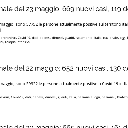
nale del 23 maggio: 669 nuovi casi, 119 d
 maggio, sono 57752 le persone attualmente positive sul territorio ital
]
coronavirus
,
Covid-19
,
dati
,
decessi
,
dimessi
,
guariti
,
isolamento
,
Italia
,
nazionale
,
oggi
,
ni
,
Terapia Intensiva
nale del 22 maggio: 652 nuovi casi, 130 d
 maggio, sono 59322 le persone attualmente positive a Covid-19 in Ita
avirus
,
Covid-19
,
dati
,
decessi
,
dimessi
,
guariti
,
Italia
,
nazionale. oggi
,
nazionali
,
Protezi
nale del 20 maggio: 665 nuovi casi, 161 d