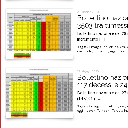
28 Maggio 2020
Bollettino nazio
3503 tra dimessi
Bollettino nazionale del 28 
incremento […]
Tags:
28 maggio
,
bollettino
,
casi
,
nazionale
,
nuovi casi
,
oggi
,
ricover
27 Maggio 2020
Bollettino nazio
117 decessi e 24
Bollettino nazionale del 27 m
(147.101 il […]
Tags:
27 maggio
,
bollettino
,
casi
,
oggi
,
ricoveri
,
Tamponi
,
Terapia In