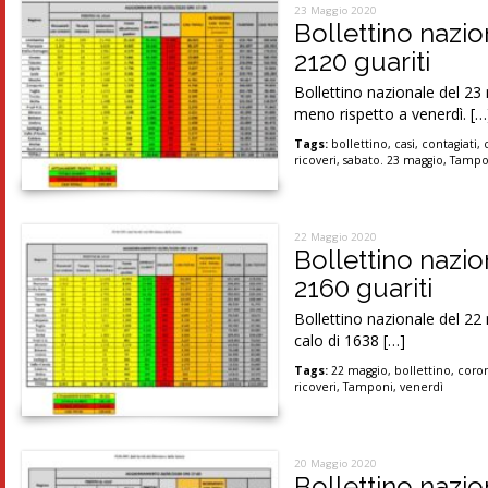
23 Maggio 2020
Bollettino nazio
2120 guariti
Bollettino nazionale del 23
meno rispetto a venerdì. […
Tags:
bollettino
,
casi
,
contagiati
,
ricoveri
,
sabato. 23 maggio
,
Tampo
22 Maggio 2020
Bollettino nazio
2160 guariti
Bollettino nazionale del 22
calo di 1638 […]
Tags:
22 maggio
,
bollettino
,
coron
ricoveri
,
Tamponi
,
venerdì
20 Maggio 2020
Bollettino nazio