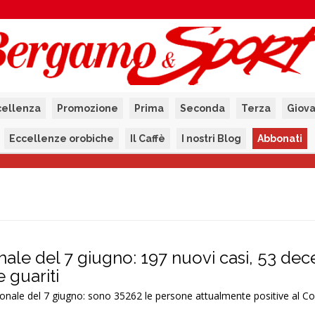
cellenza
Promozione
Prima
Seconda
Terza
Giova
Eccellenze orobiche
Il Caffè
I nostri Blog
Abbonati
nale del 7 giugno: 197 nuovi casi, 53 dec
e guariti
ionale del 7 giugno: sono 35262 le persone attualmente positive al C