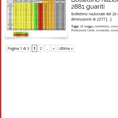
2881 guariti
Bollettino nazionale del 20
diminuzione di 2377 […]
Tags:
20 maggio
,
bollettino
,
coron
Protezione Civile
,
ricoverati
,
ricov
Pagina 1 di 3
1
2
...
»
Ultima »