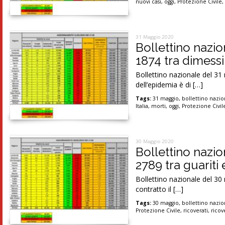
nuovi casi
,
oggi
,
Protezione Civile
31 Maggio 2020
Bollettino nazio
1874 tra dimessi
Bollettino nazionale del 31 m
dell’epidemia è di […]
Tags:
31 maggio
,
bollettino nazio
Italia
,
morti
,
oggi
,
Protezione Civil
30 Maggio 2020
Bollettino nazio
2789 tra guariti
Bollettino nazionale del 30 
contratto il […]
Tags:
30 maggio
,
bollettino nazio
Protezione Civile
,
ricoverati
,
ricov