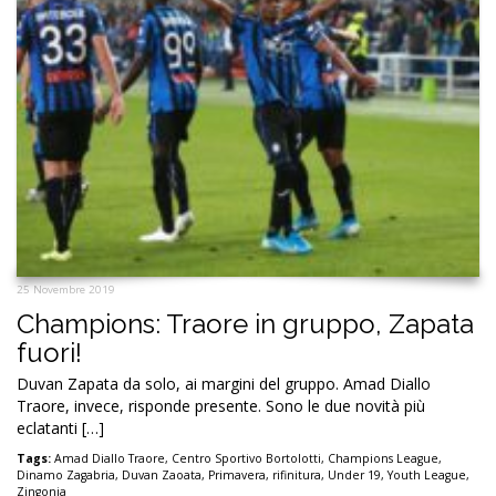
25 Novembre 2019
Champions: Traore in gruppo, Zapata
fuori!
Duvan Zapata da solo, ai margini del gruppo. Amad Diallo
Traore, invece, risponde presente. Sono le due novità più
eclatanti […]
Tags:
Amad Diallo Traore
,
Centro Sportivo Bortolotti
,
Champions League
,
Dinamo Zagabria
,
Duvan Zaoata
,
Primavera
,
rifinitura
,
Under 19
,
Youth League
,
Zingonia