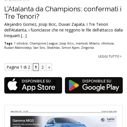
30 Settembre 2019
L’Atalanta da Champions: confermati i
Tre Tenori?
Alejandro Gomez, Josip Ilicic, Duvan Zapata. I Tre Tenori
dell’Atalanta, i fuoriclasse che ne reggono le file dell’attacco dalla
trequarti […]
Tags:
1 ottobre
,
Champions League
,
Josip Ilicic
,
martedì
,
Milano
,
rifinitura
,
Ruslan Malinovskyi
,
San Siro
,
Shakhtar
,
Simon Kjaer
,
Zingonia
LEGGI TUTTO
Pagina 1 di 2
1
2
»