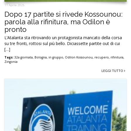
11 Aprile 2025
Dopo 17 partite si rivede Kossounou:
parola alla rifinitura, ma Odilon è
pronto
L’Atalanta sta ritrovando un protagonista mancato della corsa
su tre fronti, rottosi sul più bello. Diciassette partite out di cui
[…]
Tags:
32a giornata
,
Bologna
,
in gruppo
,
Odilon Kossounou
,
recupero
,
rifinitura
,
Zingonia
LEGGI TUTTO