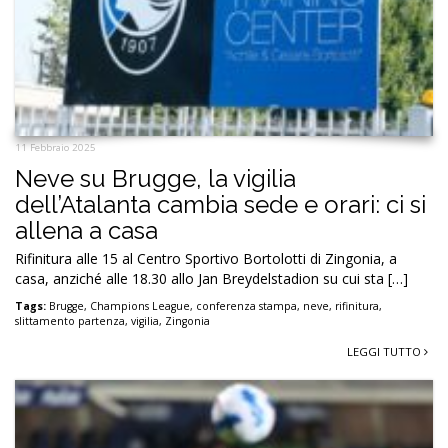
11 Febbraio 2025
Neve su Brugge, la vigilia
dell’Atalanta cambia sede e orari: ci si
allena a casa
Rifinitura alle 15 al Centro Sportivo Bortolotti di Zingonia, a
casa, anziché alle 18.30 allo Jan Breydelstadion su cui sta […]
Tags:
Brugge
,
Champions League
,
conferenza stampa
,
neve
,
rifinitura
,
slittamento partenza
,
vigilia
,
Zingonia
LEGGI TUTTO