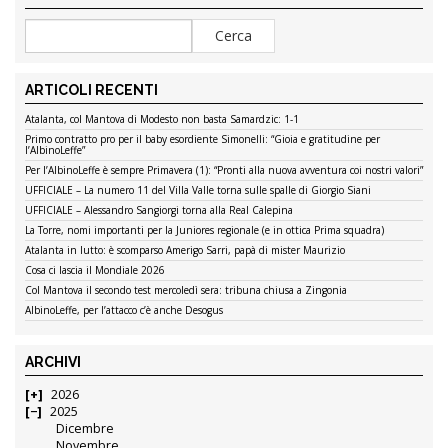
ARTICOLI RECENTI
Atalanta, col Mantova di Modesto non basta Samardzic: 1-1
Primo contratto pro per il baby esordiente Simonelli: “Gioia e gratitudine per
l’AlbinoLeffe”
Per l’AlbinoLeffe è sempre Primavera (1): “Pronti alla nuova avventura coi nostri valori”
UFFICIALE – La numero 11 del Villa Valle torna sulle spalle di Giorgio Siani
UFFICIALE – Alessandro Sangiorgi torna alla Real Calepina
La Torre, nomi importanti per la Juniores regionale (e in ottica Prima squadra)
Atalanta in lutto: è scomparso Amerigo Sarri, papà di mister Maurizio
Cosa ci lascia il Mondiale 2026
Col Mantova il secondo test mercoledì sera: tribuna chiusa a Zingonia
AlbinoLeffe, per l’attacco c’è anche Desogus
ARCHIVI
2026
2025
Dicembre
Novembre