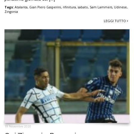
Tags:
Atalanta
,
Gian Piero Gasperini
,
rifinitura
,
sabato
,
Sam Lammers
,
Udinese
,
Zingonia
LEGGI TUTTO
19 Novembre 2020