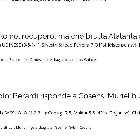
 ko nel recupero, ma che brutta Atalanta
 UDINESE (3-5-1-1): Silvestri 6; Joao Ferreira 7 (31′ st Kristensen sv), 
costa
,
Ederson dos Santos
,
rigore sbagliato
,
Udinese
,
Walace
olo: Berardi risponde a Gosens, Muriel but
) SASSUOLO (4-2-3-1): Consigli 7,5; Müldür 5,5 (42′ st Toljan sv), Chri
ardi
,
Luis Muriel
,
rigore sbagliato
,
Ritorno
,
Robin Gosens