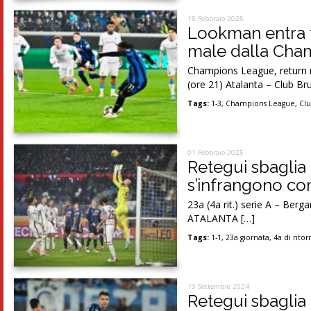
18 Febbraio 2025
Lookman entra ta
male dalla Cham
Champions League, return 
(ore 21) Atalanta – Club Br
Tags:
1-3
,
Champions League
,
Cl
01 Febbraio 2025
Retegui sbaglia i
s’infrangono con
23a (4a rit.) serie A – Ber
ATALANTA […]
Tags:
1-1
,
23a giornata
,
4a di rito
19 Settembre 2024
Retegui sbaglia 