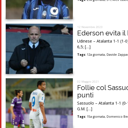
12 Novembre 2023
Ederson evita il
Udinese – Atalanta 1-1 (1-0)
6,5; […]
Tags:
12a giornata
,
Davide Zappa
02 Maggio 2021
Follie col Sassu
punti
Sassuolo – Atalanta 1-1 (0-1
G.M. […]
Tags:
15a giornata
,
Domenico Ber