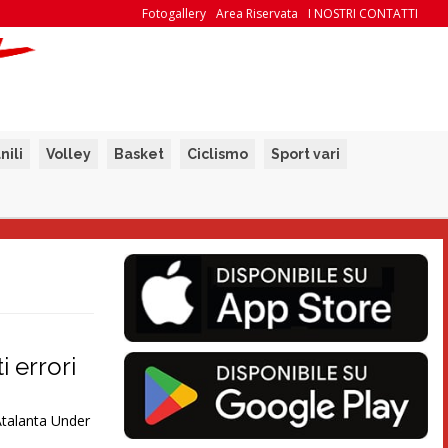
Fotogallery
Area Riservata
I NOSTRI CONTATTI
nili
Volley
Basket
Ciclismo
Sport vari
 errori
Atalanta Under