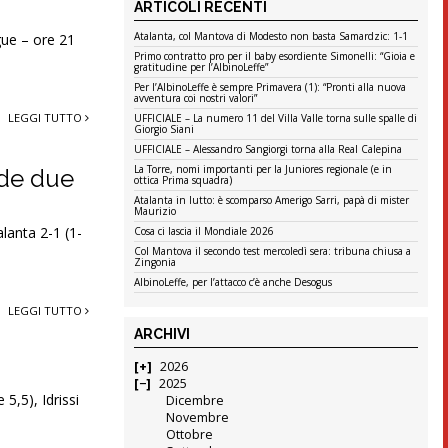
ARTICOLI RECENTI
Atalanta, col Mantova di Modesto non basta Samardzic: 1-1
ue – ore 21
Primo contratto pro per il baby esordiente Simonelli: “Gioia e
gratitudine per l’AlbinoLeffe”
Per l’AlbinoLeffe è sempre Primavera (1): “Pronti alla nuova
avventura coi nostri valori”
LEGGI TUTTO
UFFICIALE – La numero 11 del Villa Valle torna sulle spalle di
Giorgio Siani
UFFICIALE – Alessandro Sangiorgi torna alla Real Calepina
La Torre, nomi importanti per la Juniores regionale (e in
ende due
ottica Prima squadra)
Atalanta in lutto: è scomparso Amerigo Sarri, papà di mister
Maurizio
lanta 2-1 (1-
Cosa ci lascia il Mondiale 2026
Col Mantova il secondo test mercoledì sera: tribuna chiusa a
Zingonia
AlbinoLeffe, per l’attacco c’è anche Desogus
LEGGI TUTTO
ARCHIVI
2026
2025
 5,5), Idrissi
Dicembre
Novembre
Ottobre