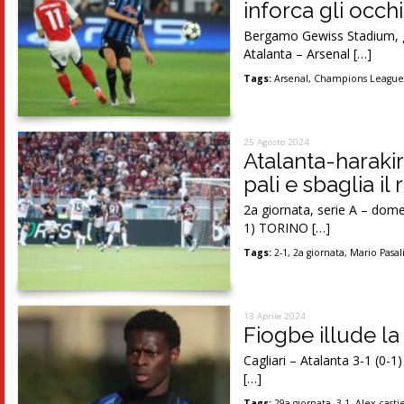
inforca gli occhi
Bergamo Gewiss Stadium, g
Atalanta – Arsenal […]
Tags:
Arsenal
,
Champions Leagu
25 Agosto 2024
Atalanta-harakir
pali e sbaglia il 
2a giornata, serie A – dome
1) TORINO […]
Tags:
2-1
,
2a giornata
,
Mario Pasal
13 Aprile 2024
Fiogbe illude la 
Cagliari – Atalanta 3-1 (0-1)
[…]
Tags:
29a giornata
,
3-1
,
Alex casti