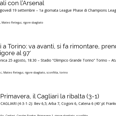
ali con l’Arsenal
iovedì 19 settembre – 1a giornata League Phase di Champions Leag
e
,
Mateo Retegui
,
rigore sbagliato
i a Torino: va avanti, si fa rimontare, pr
rigore al 97′
nica 25 agosto, 18.30 – Stadio “Olimpico Grande Torino” Torino – Ata
ic
,
Mateo Retegui
,
rigore sbagliato
,
sconfitta
,
torino
Primavera, il Cagliari la ribalta (3-1)
 CAGLIARI (4-3-1-2): Iliev 6,5; Arba 7, Cogoni 6, Catena 6 (40′ pt Franke
ello
,
Cagliari
,
Candas Fiogbe
,
Primavera 1
,
rigore sbagliato
,
sconfitta