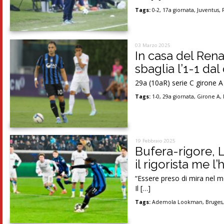
Tags:
0-2
,
17a giornata
,
Juventus
,
03 Marzo 2025
In casa del Ren
sbaglia l’1-1 dal
29a (10aR) serie C girone A
Tags:
1-0
,
29a giornata
,
Girone A
,
19 Febbraio 2025
Bufera-rigore, L
il rigorista me l’
“Essere preso di mira nel 
Il […]
Tags:
Ademola Lookman
,
Bruges