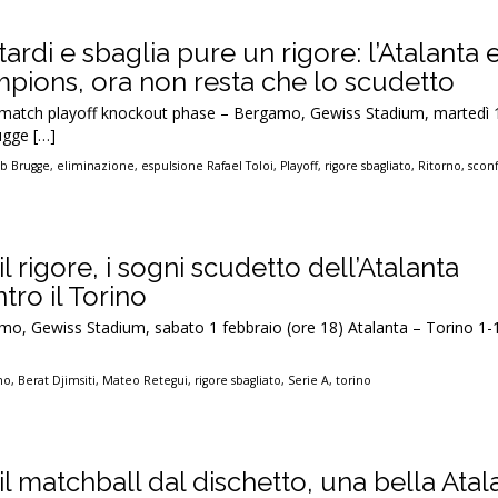
rdi e sbaglia pure un rigore: l’Atalanta 
pions, ora non resta che lo scudetto
match playoff knockout phase – Bergamo, Gewiss Stadium, martedì 
ugge […]
ub Brugge
,
eliminazione
,
espulsione Rafael Toloi
,
Playoff
,
rigore sbagliato
,
Ritorno
,
sconf
l rigore, i sogni scudetto dell’Atalanta
tro il Torino
gamo, Gewiss Stadium, sabato 1 febbraio (ore 18) Atalanta – Torino 1-1
rno
,
Berat Djimsiti
,
Mateo Retegui
,
rigore sbagliato
,
Serie A
,
torino
il matchball dal dischetto, una bella Atal