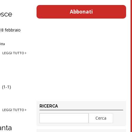
Abbonati
esce
18 febbraio
itta
LEGGI TUTTO
 (1-1)
RICERCA
LEGGI TUTTO
anta