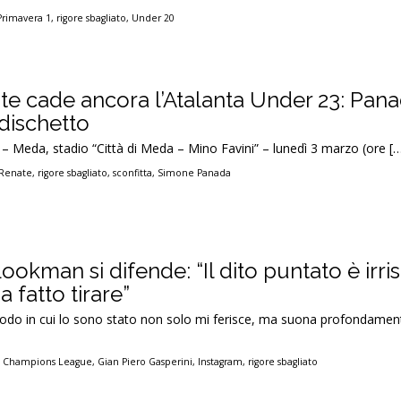
Primavera 1
,
rigore sbagliato
,
Under 20
ate cade ancora l’Atalanta Under 23: Pan
 dischetto
 – Meda, stadio “Città di Meda – Mino Favini” – lunedì 3 marzo (ore [
Renate
,
rigore sbagliato
,
sconfitta
,
Simone Panada
ookman si difende: “Il dito puntato è irri
ha fatto tirare”
modo in cui lo sono stato non solo mi ferisce, ma suona profondament
,
Champions League
,
Gian Piero Gasperini
,
Instagram
,
rigore sbagliato