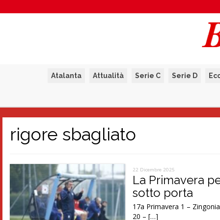
Atalanta
Attualità
Serie C
Serie D
Ec
rigore sbagliato
22 Dicembre 2025
La Primavera pe
sotto porta
17a Primavera 1 – Zingonia
20 – […]