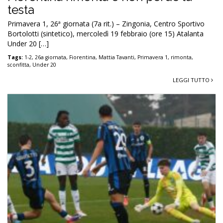
testa
Primavera 1, 26ª giornata (7a rit.) – Zingonia, Centro Sportivo
Bortolotti (sintetico), mercoledì 19 febbraio (ore 15) Atalanta
Under 20 […]
Tags:
1-2
,
26a giornata
,
Fiorentina
,
Mattia Tavanti
,
Primavera 1
,
rimonta
,
sconfitta
,
Under 20
LEGGI TUTTO