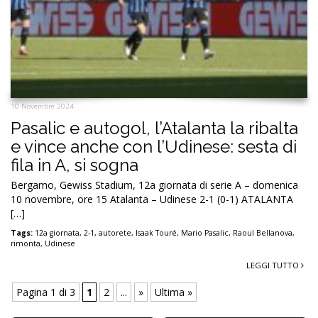
10 Novembre 2024
Pasalic e autogol, l’Atalanta la ribalta
e vince anche con l’Udinese: sesta di
fila in A, si sogna
Bergamo, Gewiss Stadium, 12a giornata di serie A – domenica
10 novembre, ore 15 Atalanta – Udinese 2-1 (0-1) ATALANTA
[…]
Tags:
12a giornata
,
2-1
,
autorete
,
Isaak Touré
,
Mario Pasalic
,
Raoul Bellanova
,
rimonta
,
Udinese
LEGGI TUTTO
Pagina 1 di 3
1
2
...
»
Ultima »