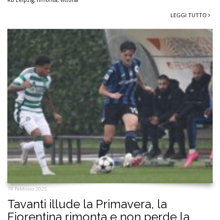
RB Leipzig
,
rimonta
,
vittoria
LEGGI TUTTO
19 Febbraio 2025
Tavanti illude la Primavera, la
Fiorentina rimonta e non perde la