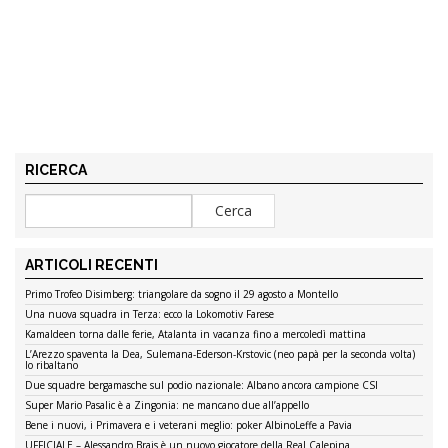
RICERCA
ARTICOLI RECENTI
Primo Trofeo Disimberg: triangolare da sogno il 29 agosto a Montello
Una nuova squadra in Terza: ecco la Lokomotiv Farese
Kamaldeen torna dalle ferie, Atalanta in vacanza fino a mercoledì mattina
L’Arezzo spaventa la Dea, Sulemana-Ederson-Krstovic (neo papà per la seconda volta)
lo ribaltano
Due squadre bergamasche sul podio nazionale: Albano ancora campione CSI
Super Mario Pasalic è a Zingonia: ne mancano due all’appello
Bene i nuovi, i Primavera e i veterani meglio: poker AlbinoLeffe a Pavia
UFFICIALE – Alessandro Brais è un nuovo giocatore della Real Calepina