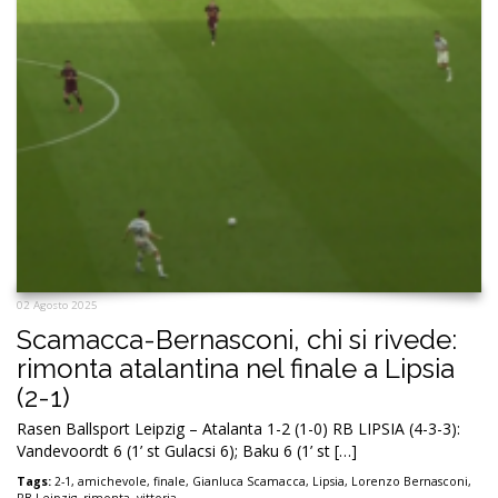
02 Agosto 2025
Scamacca-Bernasconi, chi si rivede:
rimonta atalantina nel finale a Lipsia
(2-1)
Rasen Ballsport Leipzig – Atalanta 1-2 (1-0) RB LIPSIA (4-3-3):
Vandevoordt 6 (1’ st Gulacsi 6); Baku 6 (1’ st […]
Tags:
2-1
,
amichevole
,
finale
,
Gianluca Scamacca
,
Lipsia
,
Lorenzo Bernasconi
,