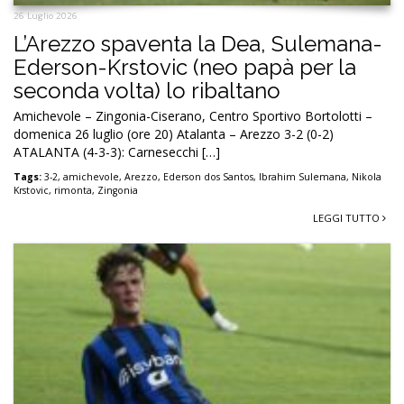
26 Luglio 2026
L’Arezzo spaventa la Dea, Sulemana-
Ederson-Krstovic (neo papà per la
seconda volta) lo ribaltano
Amichevole – Zingonia-Ciserano, Centro Sportivo Bortolotti –
domenica 26 luglio (ore 20) Atalanta – Arezzo 3-2 (0-2)
ATALANTA (4-3-3): Carnesecchi […]
Tags:
3-2
,
amichevole
,
Arezzo
,
Ederson dos Santos
,
Ibrahim Sulemana
,
Nikola
Krstovic
,
rimonta
,
Zingonia
LEGGI TUTTO