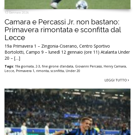
12 Gennaio 2026
Camara e Percassi Jr. non bastano:
Primavera rimontata e sconfitta dal
Lecce
19a Primavera 1 – Zingonia-Ciserano, Centro Sportivo
Bortolotti, Campo 9 – lunedì 12 gennaio (ore 11) Atalanta Under
20 – […]
Tags:
19a giornata
,
2-3
,
fine girone d'andata
,
Giovanni Percassi
,
Henry Camara
,
Lecce
,
Primavera 1
,
rimonta
,
sconfitta
,
Under 20
LEGGI TUTTO