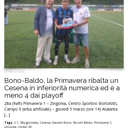
05 Marzo 2026
Bono-Baldo, la Primavera ribalta un
Cesena in inferiorità numerica ed è a
meno 4 dai playoff
28a (9aR) Primavera 1 – Zingonia, Centro Sportivo Bortolotti,
Campo 9 (erba artificiale) – giovedì 5 marzo (ore 14) Atalanta
[…]
Tags:
2-1
,
28a giornata
,
Cesena
,
Davide Bono
,
Nicolò Baldo
,
Primavera 1
,
rimonta
,
Under 20