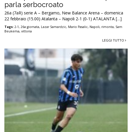
parla serbocroato
26a (7aR) serie A – Bergamo, New Balance Arena – domenica
22 febbraio (15.00) Atalanta – Napoli 2-1 (0-1) ATALANTA […]
Tags:
2-1
,
26a giornata
,
Lazar Samardzic
,
Mario Pasalic
,
Napoli
,
rimonta
,
Sam
Beukema
,
vittoria
LEGGI TUTTO