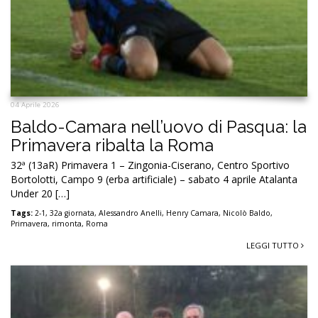
04 Aprile 2026
Baldo-Camara nell’uovo di Pasqua: la
Primavera ribalta la Roma
32ª (13aR) Primavera 1 – Zingonia-Ciserano, Centro Sportivo
Bortolotti, Campo 9 (erba artificiale) – sabato 4 aprile Atalanta
Under 20 […]
Tags:
2-1
,
32a giornata
,
Alessandro Anelli
,
Henry Camara
,
Nicolò Baldo
,
Primavera
,
rimonta
,
Roma
LEGGI TUTTO