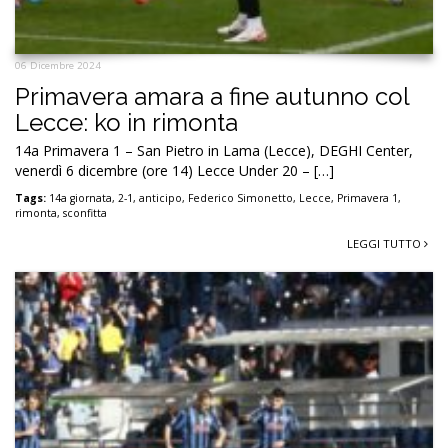
06 Dicembre 2024
Primavera amara a fine autunno col
Lecce: ko in rimonta
14a Primavera 1 – San Pietro in Lama (Lecce), DEGHI Center,
venerdì 6 dicembre (ore 14) Lecce Under 20 – […]
Tags:
14a giornata
,
2-1
,
anticipo
,
Federico Simonetto
,
Lecce
,
Primavera 1
,
rimonta
,
sconfitta
LEGGI TUTTO