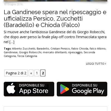
10 Giugno 2016
La Gandinese spera nel ripescaggio e
ufficializza Persico, Zucchetti
(Baradello) e Chioda (Falco)
Si muove anche l’ambiziosa Gandinese del ds Giorgio Robecchi,
che dopo aver perso la finale play-off contro l’Immacolata spera
nel […]
Tags:
Alberto Zucchetti
,
Baradello
,
Cristian Persico
,
Fabio Chioda
,
Falco Albino
,
Gandinese
,
Giorgio Robecchi
,
mercato dilettanti
,
ripescaggio
,
Seconda
Categoria
,
Terza Categoria
LEGGI TUTTO
Pagina 2 di 2
«
1
2