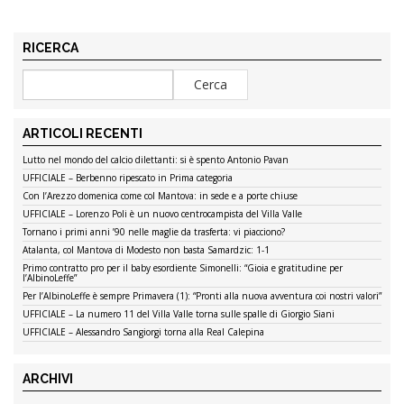
RICERCA
ARTICOLI RECENTI
Lutto nel mondo del calcio dilettanti: si è spento Antonio Pavan
UFFICIALE – Berbenno ripescato in Prima categoria
Con l’Arezzo domenica come col Mantova: in sede e a porte chiuse
UFFICIALE – Lorenzo Poli è un nuovo centrocampista del Villa Valle
Tornano i primi anni ’90 nelle maglie da trasferta: vi piacciono?
Atalanta, col Mantova di Modesto non basta Samardzic: 1-1
Primo contratto pro per il baby esordiente Simonelli: “Gioia e gratitudine per
l’AlbinoLeffe”
Per l’AlbinoLeffe è sempre Primavera (1): “Pronti alla nuova avventura coi nostri valori”
UFFICIALE – La numero 11 del Villa Valle torna sulle spalle di Giorgio Siani
UFFICIALE – Alessandro Sangiorgi torna alla Real Calepina
ARCHIVI