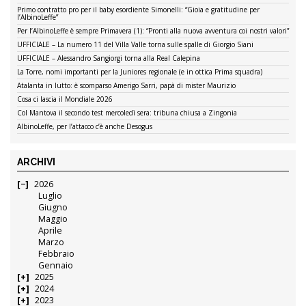
Primo contratto pro per il baby esordiente Simonelli: “Gioia e gratitudine per
l’AlbinoLeffe”
Per l’AlbinoLeffe è sempre Primavera (1): “Pronti alla nuova avventura coi nostri valori”
UFFICIALE – La numero 11 del Villa Valle torna sulle spalle di Giorgio Siani
UFFICIALE – Alessandro Sangiorgi torna alla Real Calepina
La Torre, nomi importanti per la Juniores regionale (e in ottica Prima squadra)
Atalanta in lutto: è scomparso Amerigo Sarri, papà di mister Maurizio
Cosa ci lascia il Mondiale 2026
Col Mantova il secondo test mercoledì sera: tribuna chiusa a Zingonia
AlbinoLeffe, per l’attacco c’è anche Desogus
ARCHIVI
2026
Luglio
Giugno
Maggio
Aprile
Marzo
Febbraio
Gennaio
2025
2024
2023