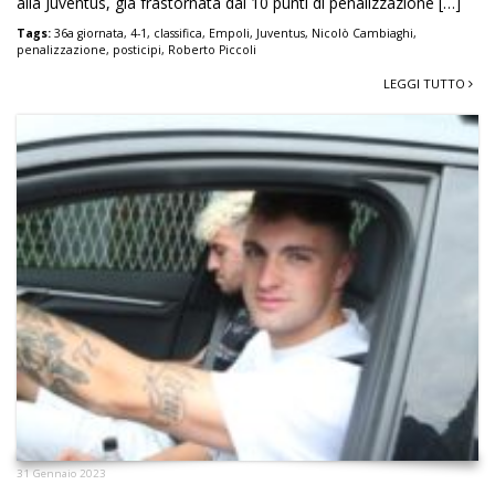
alla Juventus, già frastornata dai 10 punti di penalizzazione […]
Tags:
36a giornata
,
4-1
,
classifica
,
Empoli
,
Juventus
,
Nicolò Cambiaghi
,
penalizzazione
,
posticipi
,
Roberto Piccoli
LEGGI TUTTO
31 Gennaio 2023