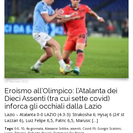
22 Gennaio 2022
Eroismo all’Olimpico: l’Atalanta dei
Dieci Assenti (tra cui sette covid)
inforca gli occhiali dalla Lazio
Lazio – Atalanta 0-0 LAZIO (4-3-3): Strakosha 6; Hysaj 6 (24′ st
Lazzari 6), Luiz Felipe 6,5, Patric 6,5, Marusic […]
Tags:
0-0
,
10
,
4a giornata
,
Alassane Sidibe
,
assenti
,
Covid-19
,
Giorgio Scalvini
,