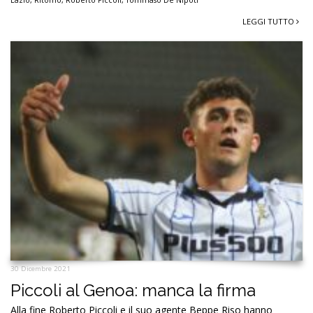
Lazio
,
Ritorno
,
Roberto Piccoli
,
Tommaso De Nipoti
LEGGI TUTTO
30 Dicembre 2021
Piccoli al Genoa: manca la firma
Alla fine Roberto Piccoli e il suo agente Beppe Riso hanno