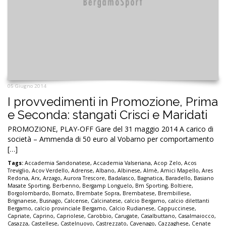
05 Giugno 2014
I provvedimenti in Promozione, Prima
e Seconda: stangati Crisci e Maridati
PROMOZIONE, PLAY-OFF Gare del 31 maggio 2014 A carico di
società – Ammenda di 50 euro al Vobarno per comportamento
[…]
Tags:
Accademia Sandonatese
,
Accademia Valseriana
,
Acop Zelo
,
Acos
Treviglio
,
Acov Verdello
,
Adrense
,
Albano
,
Albinese
,
Almè
,
Amici Mapello
,
Ares
Redona
,
Arx
,
Arzago
,
Aurora Trescore
,
Badalasco
,
Bagnatica
,
Baradello
,
Basiano
Masate Sporting
,
Berbenno
,
Bergamp Longuelo
,
Bm Sporting
,
Boltiere
,
Borgolombardo
,
Bornato
,
Brembate Sopra
,
Brembatese
,
Brembillese
,
Brignanese
,
Busnago
,
Calcense
,
Calcinatese
,
calcio Bergamo
,
calcio dilettanti
Bergamo
,
calcio provinciale Bergamo
,
Calcio Rudianese
,
Cappuccinese
,
Capriate
,
Caprino
,
Capriolese
,
Carobbio
,
Carugate
,
Casalbuttano
,
Casalmaiocco
,
Casazza
,
Castellese
,
Castelnuovo
,
Castrezzato
,
Cavenago
,
Cazzaghese
,
Cenate