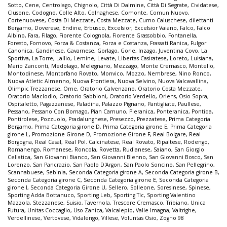
Sotto
,
Cene
,
Centrolago
,
Chignolo
,
Città Di Dalmine
,
Città Di Segrate
,
Cividatese
,
Clusone
,
Codogno
,
Colle Alto
,
Colnaghese
,
Comonte
,
Comun Nuovo
,
Cortenuovese
,
Costa Di Mezzate
,
Costa Mezzate
,
Curno Caluschese
,
dilettanti
Bergamo
,
Doverese
,
Endine
,
Erbusco
,
Excelsior
,
Excelsior Vaiano
,
Falco
,
Falco
Albino
,
Fara
,
Filago
,
Fiorente Colognola
,
Fiorente Grassobbio
,
Fontanella
,
Foresto
,
Fornovo
,
Forza & Costanza
,
Forza e Costanza
,
Frassati Ranica
,
Fulgor
Canonica
,
Gandinese
,
Gavarnese
,
Gorlago
,
Gorle
,
Inzago
,
Juventina Covo
,
La
Sportiva
,
La Torre
,
Lallio
,
Lemine
,
Levate
,
Libertas Casiratese
,
Loreto
,
Luisiana
,
Mario Zanconti
,
Medolago
,
Melegnano
,
Mezzago
,
Monte Cremasco
,
Montello
,
Montodinese
,
Montorfano Rovato
,
Monvico
,
Mozzo
,
Nembrese
,
Nino Ronco
,
Nuova Atletic Almenno
,
Nuova Frontiera
,
Nuova Selvino
,
Nuova Valcavallina
,
Olimpic Trezzanese
,
Ome
,
Oratorio Calvenzano
,
Oratorio Costa Mezzate
,
Oratorio Maclodio
,
Oratorio Sabbioni
,
Oratorio Verdello
,
Oriens
,
Osio Sopra
,
Ospitaletto
,
Pagazzanese
,
Paladina
,
Palazzo Pignano
,
Pantigliate
,
Paullese
,
Pessano
,
Pessano Con Bornago
,
Pian Camuno
,
Pieranica
,
Ponteranica
,
Pontida
,
Pontirolese
,
Pozzuolo
,
Pradalunghese
,
Presezzo
,
Prezzatese
,
Prima Categoria
Bergamo
,
Prima Categoria girone D
,
Prima Categoria girone E
,
Prima Categoria
girone L
,
Promozione Girone D
,
Promozione Girone F
,
Real Bolgare
,
Real
Borgogna
,
Real Casal
,
Real Pol. Calcinatese
,
Real Rovato
,
Ripaltese
,
Rodengo
,
Romanengo
,
Romanese
,
Roncola
,
Rovetta
,
Rudianese
,
Saiano
,
San Giorgio
Cellatica
,
San Giovanni Bianco
,
San Giovanni Bienno
,
San Giovanni Bosco
,
San
Lorenzo
,
San Pancrazio
,
San Paolo D'Argon
,
San Paolo Soncino
,
San Pellegrino
,
Scannabuese
,
Sebinia
,
Seconda Categoria girone A
,
Seconda Categoria girone B
,
Seconda Categoria girone C
,
Seconda Categoria girone E
,
Seconda Categoria
girone I
,
Seconda Categoria Girone U
,
Sellero
,
Solleone
,
Soresinese
,
Spinese
,
Sporting Adda Bottanuco
,
Sporting Leb
,
Sporting Tlc
,
Sporting Valentino
Mazzola
,
Stezzanese
,
Suisio
,
Tavernola
,
Trescore Cremasco
,
Tribiano
,
Unica
Futura
,
Unitas Coccaglio
,
Uso Zanica
,
Valcalepio
,
Valle Imagna
,
Valtrighe
,
Verdellinese
,
Vertovese
,
Vidalengo
,
Villese
,
Voluntas Osio
,
Zogno 98