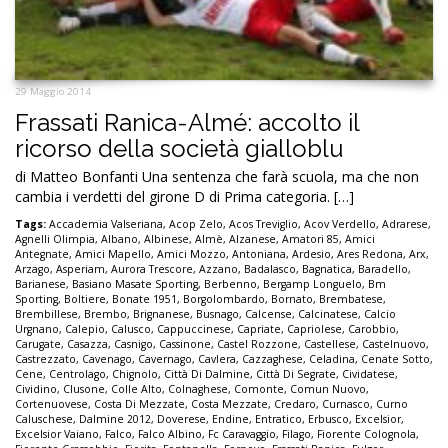
29 Maggio 2014
Frassati Ranica-Almé: accolto il
ricorso della società gialloblu
di Matteo Bonfanti Una sentenza che farà scuola, ma che non
cambia i verdetti del girone D di Prima categoria. […]
Tags:
Accademia Valseriana
,
Acop Zelo
,
Acos Treviglio
,
Acov Verdello
,
Adrarese
,
Agnelli Olimpia
,
Albano
,
Albinese
,
Almè
,
Alzanese
,
Amatori 85
,
Amici
Antegnate
,
Amici Mapello
,
Amici Mozzo
,
Antoniana
,
Ardesio
,
Ares Redona
,
Arx
,
Arzago
,
Asperiam
,
Aurora Trescore
,
Azzano
,
Badalasco
,
Bagnatica
,
Baradello
,
Barianese
,
Basiano Masate Sporting
,
Berbenno
,
Bergamp Longuelo
,
Bm
Sporting
,
Boltiere
,
Bonate 1951
,
Borgolombardo
,
Bornato
,
Brembatese
,
Brembillese
,
Brembo
,
Brignanese
,
Busnago
,
Calcense
,
Calcinatese
,
Calcio
Urgnano
,
Calepio
,
Calusco
,
Cappuccinese
,
Capriate
,
Capriolese
,
Carobbio
,
Carugate
,
Casazza
,
Casnigo
,
Cassinone
,
Castel Rozzone
,
Castellese
,
Castelnuovo
,
Castrezzato
,
Cavenago
,
Cavernago
,
Cavlera
,
Cazzaghese
,
Celadina
,
Cenate Sotto
,
Cene
,
Centrolago
,
Chignolo
,
Città Di Dalmine
,
Città Di Segrate
,
Cividatese
,
Cividino
,
Clusone
,
Colle Alto
,
Colnaghese
,
Comonte
,
Comun Nuovo
,
Cortenuovese
,
Costa Di Mezzate
,
Costa Mezzate
,
Credaro
,
Curnasco
,
Curno
Caluschese
,
Dalmine 2012
,
Doverese
,
Endine
,
Entratico
,
Erbusco
,
Excelsior
,
Excelsior Vaiano
,
Falco
,
Falco Albino
,
Fc Caravaggio
,
Filago
,
Fiorente Colognola
,