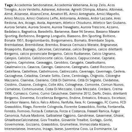
Tags:
Accademia Sandonatese
,
Accademia Valseriana
,
Acop Zelo
,
Acos
Treviglio
,
Acov Verdello
,
Adrarese
,
Adrense
,
Agnelli Olimpia
,
Albano
,
Albinese
,
Almè
,
Alzanese
,
AlzanoCene
,
Amatori 85
,
Amici Antegnate
,
Amici Mapello
,
Amici Mozzo
,
Amici Oratorio Leffe
,
Antoniana
,
Ardesio
,
Ardor Lazzate
,
Ares
Redona
,
Arx
,
Arzago
,
Asola
,
Asperiam
,
Atletico Chiuduno
,
Atletico San Giuliano
,
Aurora Seriate
,
Aurora Sovere
,
Aurora Travagliato
,
Aurora Trescore
,
Azzano
,
Badalasco
,
Bagnatica
,
Baradello
,
Barianese
,
Base 96 Seveso
,
Basiano Masate
Sporting
,
Berbenno
,
Bergamp Longuelo
,
Biassono
,
Bm Sporting
,
Boltiere
,
Bonate 1951
,
Borgolombardo
,
Borgomanero
,
Bornato
,
Brembate Sopra
,
Brembatese
,
Brembillese
,
Brembo
,
Brianza Cernusco Merate
,
Brignanese
,
Brusaporto
,
Busnago
,
Calcense
,
Calcinatese
,
calcio Bergamo
,
calcio dilettanti
Bergamo
,
calcio provinciale Bergamo
,
Calcio Rudianese
,
Calcio Urgnano
,
Calepio
,
Calolzio
,
Calolziocorte calcio
,
Calusco
,
Cappuccinese
,
Capriate
,
Caprino
,
Capriolese
,
Caravaggio
,
Carobbio
,
Carugate
,
Casalbuttano
,
Casalmaiocco
,
Casazza
,
Casnigo
,
Cassinone
,
Castegnato
,
Castel Rozzone
,
Castellana
,
Castellese
,
Castelnuovo
,
Castrezzato
,
Cavenago
,
Cavernago
,
Cavlera
,
Cazzaghese
,
Celadina
,
Cenate Sotto
,
Cene
,
Centrolago
,
Chignolo
,
Ciliverghe
Mazzano
,
Cisanese
,
Ciserano
,
Città Di Dalmine
,
Città Di Segrate
,
Cividatese
,
Cividino
,
Clusone
,
Codogno
,
Colle Alto
,
Colnaghese
,
Comonte
,
Comun Nuovo
,
Cornatese
,
Cortenuovese
,
Costa Di Mezzate
,
Costa Mezzate
,
Credaro
,
Crema
1908
,
Curnasco
,
Curno
,
Curno Caluschese
,
Dalmine 2012
,
Darfo
,
Desio
,
dilettanti
Bergamo
,
Doverese
,
Eccellenza Bergamo
,
Endine
,
Entratico
,
Erbusco
,
Excelsior
,
Excelsior Vaiano
,
Falco
,
Falco Albino
,
Fanfulla
,
Fara
,
Fc Caravaggio
,
FC Curno
,
FCD
Grassobbio
,
Filago
,
Fiorente Colognola
,
Fiorente Grassobbio
,
Fiorita
,
Fontanella
,
Foresto
,
Fornovo
,
Forza & Costanza
,
Forza e Costanza
,
Frassati Ranica
,
Fulgor
Canonica
,
Futura Madone
,
Galbiatese Oggiono
,
Gandinese
,
Gavarnese
,
Ghiaie
,
GhisalbeseCalcinatese
,
Giov Trealbe
,
Giovanile Trealbe
,
Gorlago
,
Gorle
,
Governolese
,
Gozzano
,
Grassobbio
,
Grumellese
,
Immacolata Alzano
,
Interseriatese
,
Inveruno
,
Inzago
,
Issese
,
Juventina Covo
,
La Dominante
,
La