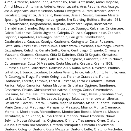
Almè
,
Alzanese
,
AlzanoCene
,
Amatori 85
,
Amici Antegnate
,
Amici Mapello
,
Amici Mozzo
,
Antoniana
,
Ardesio
,
Ardor Lazzate
,
Ares Redona
,
Arx
,
Arzago
,
Asola
,
Asperiam
,
Aurora Seriate
,
Aurora Travagliato
,
Aurora Trescore
,
Azzano
,
Badalasco
,
Bagnatica
,
Baradello
,
Barianese
,
Base 96 Seveso
,
Basiano Masate
Sporting
,
Berbenno
,
Bergamp Longuelo
,
Bm Sporting
,
Boltiere
,
Bonate 1951
,
Borgolombardo
,
Borgomanero
,
Bornato
,
Brembate Sopra
,
Brembatese
,
Brembillese
,
Brembo
,
Brignanese
,
Brusaporto
,
Busnago
,
Calcense
,
Calcinatese
,
Calcio Rudianese
,
Calcio Urgnano
,
Calepio
,
Calusco
,
Cappuccinese
,
Capriate
,
Caprino
,
Capriolese
,
Caravaggio
,
Carobbio
,
Carugate
,
Casalbuttano
,
Casalmaiocco
,
Casazza
,
Casnigo
,
Cassinone
,
Castegnato
,
Castel Rozzone
,
Castellana
,
Castellese
,
Castelnuovo
,
Castrezzato
,
Cavenago
,
Cavernago
,
Cavlera
,
Cazzaghese
,
Celadina
,
Cenate Sotto
,
Cene
,
Centrolago
,
Chignolo
,
Ciliverghe
Mazzano
,
Cisanese
,
Ciserano
,
Città Di Dalmine
,
Città Di Segrate
,
Cividatese
,
Cividino
,
Clusone
,
Codogno
,
Colle Alto
,
Colnaghese
,
Comonte
,
Comun Nuovo
,
Cortenuovese
,
Costa Di Mezzate
,
Costa Mezzate
,
Credaro
,
Crema 1908
,
Curnasco
,
Curno Caluschese
,
Dalmine 2012
,
Darfo
,
Desio
,
Doverese
,
Endine
,
Entratico
,
Erbusco
,
Excelsior
,
Excelsior Vaiano
,
Falco
,
Falco Albino
,
Fanfulla
,
Fara
,
Fc Caravaggio
,
Filago
,
Fiorente Colognola
,
Fiorente Grassobbio
,
Fiorita
,
Fontanella
,
Foresto
,
Fornovo
,
Forza & Costanza
,
Forza e Costanza
,
Frassati
Ranica
,
Fulgor Canonica
,
Futura Madone
,
Galbiatese Oggiono
,
Gandinese
,
Gavarnese
,
Ghiaie
,
GhisalbeseCalcinatese
,
Gorlago
,
Gorle
,
Governolese
,
Gozzano
,
Grumellese
,
Interseriatese
,
Inveruno
,
Inzago
,
Issese
,
Juventina Covo
,
La Sportiva
,
La Torre
,
Lallio
,
Lecco
,
Legnago Salus
,
Lemine
,
Levate
,
Libertas
Casiratese
,
Locate
,
Loreto
,
Luisiana
,
Mapello Bonate
,
MapelloBonate
,
Mariano
,
Mario Zanconti
,
Medolago
,
Melegnano
,
Mezzago
,
Misano
,
Monte Cremasco
,
Montello
,
Monterosso
,
Montodinese
,
Montorfano Rovato
,
Monvico
,
Mozzo
,
Nembrese
,
Nino Ronco
,
Nuova Atletic Almenno
,
Nuova Frontiera
,
Nuova
Selvino
,
Nuova Valcavallina
,
Olginatese
,
Olimpic Trezzanese
,
Ome
,
Oratorio
Albino
,
Oratorio Boccaleone
,
Oratorio Brusaporto
,
Oratorio Calvenzano
,
Oratorio Cologno
,
Oratorio Costa Mezzate
,
Oratorio Leffe
,
Oratorio Maclodio
,