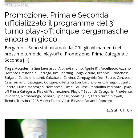
17 Maggio 2016
Promozione, Prima e Seconda,
ufficializzato il programma del 3°
turno play-off: cinque bergamasche
ancora in gioco
Bergamo – Sono stati diramati dal CRL gli abbinamenti del
prossimo turno dei play-off di Promozione, Prima Categoria e
Seconda […]
Tags:
Accademia San Leonardo
,
AlbinoGandino
,
Aprile 81
,
Arcellasco
,
Azzano
Fiorente Grassobbio
,
Barzago
,
Bm Sporting
,
Borgo Virgilio
,
Brebbia
,
Brioschese
,
Bulgaro
,
Calcio dilettanti
,
Calvairate
,
Calvina
,
Campagnola Don Bosco
,
Canzese
,
Casalromano
,
Casteggio
,
Cologne
,
dilettanti Lombardia
,
Grosio
,
Inzago
,
Lograto
,
Loreto
,
Luino Maccagno
,
Nembrese
,
Ome
,
Paullese
,
Pendolina Parkhotel
,
play-
off Prima Categoria
,
Play-off Promozione
,
Play-off Seconda Categoria
,
Rhodense
,
Rivoltana
,
Romanengo
,
Senago
,
Spinese
,
Sporting Tlc
,
terzo turno play-off
,
Ticinia
,
Triestina 1946
,
Valera Fratta
,
Virtus Binasco
,
Volante Roncaro
LEGGI TUTTO