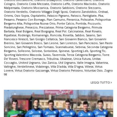
Cologno
,
Oratorio Costa Mezzate
,
Oratorio Leffe
,
Oratorio Maclodio
,
Oratorio
Malpensata
,
Oratorio Mozzanica
,
Oratorio Sabbioni
,
Oratorio Stezzano
,
Oratorio Verdello
,
Oratorio Villaggio Degli Sposi
,
Oratorio Zandobbio
,
Ordival
,
Oriens
,
Osio Sopra
,
Ospitaletto
,
Palazzo Pignano
,
Palosco
,
Pantigliate
,
Pba
,
Pessano
,
Pessano Con Bornago
,
Pian Camuno
,
Pieranica
,
Poliscalve
,
Polisportiva
Bergamo Alta
,
Polisportiva Nuova Orio
,
Ponte Calcio
,
Pontida
,
Pozzuolo
,
Pradalunghese
,
Presezzo
,
Prezzatese
,
Prima Categoria Bergamo
,
Primula
Barbata
,
Real Bolgare
,
Real Borgogna
,
Real Pol. Calcinatese
,
Real Rovato
,
Ripaltese
,
Rodengo
,
Romanengo
,
Roncola
,
Rovetta
,
Sabbio
,
Saiano
,
San
Francesco Virescit
,
San Giorgio Cellatica
,
San Giovanni Bianco
,
San Giovanni
Bienno
,
San Giovanni Bosco
,
San Leone
,
San Lorenzo
,
San Pancrazio
,
San Paolo
Soncino
,
San Pellegrino
,
San Tomaso
,
Scannabuese
,
Sebinia
,
Seconda Categoria
Bergamo
,
Solleone
,
Solzese
,
Sorisolese
,
Spinese
,
Sporting Leb
,
Sporting Tlc
,
Sporting Valentino Mazzola
,
Suisio
,
Tavernola
,
Terza Categoria Bergamo
,
Torre
De' Roveri
,
Trescore Cremasco
,
Tribulina
,
Ubialese
,
Unica Futura
,
Unitas
Coccaglio
,
United Urgnano
,
Uso Zanica
,
Utd Urgnano
,
Valle Imagna
,
Valserina
,
Valtrighe
,
Verdellinese
,
Vidalengo
,
Villa D'adda
,
Villa D'ogna
,
Villese
,
Virtus
Lovere
,
Virtus Oratorio Gazzaniga
,
Virtus Oratorio Petosino
,
Voluntas Osio
,
Zogno
98
LEGGI TUTTO