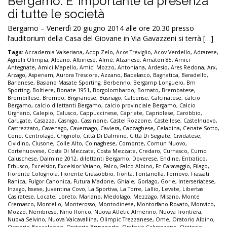
Bergamo. E’ importante la presenza
di tutte le società
Bergamo – Venerdì 20 giugno 2014 alle ore 20.30 presso
l’auditorium della Casa del Giovane in Via Gavazzeni si terrà […]
Tags:
Accademia Valseriana
,
Acop Zelo
,
Acos Treviglio
,
Acov Verdello
,
Adrarese
,
Agnelli Olimpia
,
Albano
,
Albinese
,
Almè
,
Alzanese
,
Amatori 85
,
Amici
Antegnate
,
Amici Mapello
,
Amici Mozzo
,
Antoniana
,
Ardesio
,
Ares Redona
,
Arx
,
Arzago
,
Asperiam
,
Aurora Trescore
,
Azzano
,
Badalasco
,
Bagnatica
,
Baradello
,
Barianese
,
Basiano Masate Sporting
,
Berbenno
,
Bergamp Longuelo
,
Bm
Sporting
,
Boltiere
,
Bonate 1951
,
Borgolombardo
,
Bornato
,
Brembatese
,
Brembillese
,
Brembo
,
Brignanese
,
Busnago
,
Calcense
,
Calcinatese
,
calcio
Bergamo
,
calcio dilettanti Bergamo
,
calcio provinciale Bergamo
,
Calcio
Urgnano
,
Calepio
,
Calusco
,
Cappuccinese
,
Capriate
,
Capriolese
,
Carobbio
,
Carugate
,
Casazza
,
Casnigo
,
Cassinone
,
Castel Rozzone
,
Castellese
,
Castelnuovo
,
Castrezzato
,
Cavenago
,
Cavernago
,
Cavlera
,
Cazzaghese
,
Celadina
,
Cenate Sotto
,
Cene
,
Centrolago
,
Chignolo
,
Città Di Dalmine
,
Città Di Segrate
,
Cividatese
,
Cividino
,
Clusone
,
Colle Alto
,
Colnaghese
,
Comonte
,
Comun Nuovo
,
Cortenuovese
,
Costa Di Mezzate
,
Costa Mezzate
,
Credaro
,
Curnasco
,
Curno
Caluschese
,
Dalmine 2012
,
dilettanti Bergamo
,
Doverese
,
Endine
,
Entratico
,
Erbusco
,
Excelsior
,
Excelsior Vaiano
,
Falco
,
Falco Albino
,
Fc Caravaggio
,
Filago
,
Fiorente Colognola
,
Fiorente Grassobbio
,
Fiorita
,
Fontanella
,
Fornovo
,
Frassati
Ranica
,
Fulgor Canonica
,
Futura Madone
,
Ghiaie
,
Gorlago
,
Gorle
,
Interseriatese
,
Inzago
,
Issese
,
Juventina Covo
,
La Sportiva
,
La Torre
,
Lallio
,
Levate
,
Libertas
Casiratese
,
Locate
,
Loreto
,
Mariano
,
Medolago
,
Mezzago
,
Misano
,
Monte
Cremasco
,
Montello
,
Monterosso
,
Montodinese
,
Montorfano Rovato
,
Monvico
,
Mozzo
,
Nembrese
,
Nino Ronco
,
Nuova Atletic Almenno
,
Nuova Frontiera
,
Nuova Selvino
,
Nuova Valcavallina
,
Olimpic Trezzanese
,
Ome
,
Oratorio Albino
,
Oratorio Boccaleone
,
Oratorio Brusaporto
,
Oratorio Calvenzano
,
Oratorio