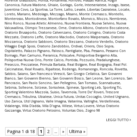
Fiorente Grassobbio
,
Fiorita
,
Fontanella
,
Fornovo
,
Frassati Ranica
,
Fulgor
Canonica
,
Futura Madone
,
Ghiaie
,
Gorlago
,
Gorle
,
Interseriatese
,
Inzago
,
Issese
,
Juventina Covo
,
La Sportiva
,
La Torre
,
Lallio
,
Levate
,
Libertas Casiratese
,
Locate
,
Loreto
,
Mariano
,
Medolago
,
Mezzago
,
Misano
,
Monte Cremasco
,
Montello
,
Monterosso
,
Montodinese
,
Montorfano Rovato
,
Monvico
,
Mozzo
,
Nembrese
,
Nino Ronco
,
Nuova Atletic Almenno
,
Nuova Frontiera
,
Nuova Selvino
,
Nuova
Valcavallina
,
Olimpic Trezzanese
,
Ome
,
Oratorio Albino
,
Oratorio Boccaleone
,
Oratorio Brusaporto
,
Oratorio Calvenzano
,
Oratorio Cologno
,
Oratorio Costa
Mezzate
,
Oratorio Leffe
,
Oratorio Maclodio
,
Oratorio Malpensata
,
Oratorio
Mozzanica
,
Oratorio Sabbioni
,
Oratorio Stezzano
,
Oratorio Verdello
,
Oratorio
Villaggio Degli Sposi
,
Oratorio Zandobbio
,
Ordival
,
Oriens
,
Osio Sopra
,
Ospitaletto
,
Palazzo Pignano
,
Palosco
,
Pantigliate
,
Pba
,
Pessano
,
Pessano Con
Bornago
,
Pian Camuno
,
Pieranica
,
Poliscalve
,
Polisportiva Bergamo Alta
,
Polisportiva Nuova Orio
,
Ponte Calcio
,
Pontida
,
Pozzuolo
,
Pradalunghese
,
Presezzo
,
Prezzatese
,
Primula Barbata
,
Real Bolgare
,
Real Borgogna
,
Real Pol.
Calcinatese
,
Real Rovato
,
Ripaltese
,
Rodengo
,
Romanengo
,
Roncola
,
Rovetta
,
Sabbio
,
Saiano
,
San Francesco Virescit
,
San Giorgio Cellatica
,
San Giovanni
Bianco
,
San Giovanni Bienno
,
San Giovanni Bosco
,
San Leone
,
San Lorenzo
,
San
Pancrazio
,
San Paolo Soncino
,
San Pellegrino
,
San Tomaso
,
Scannabuese
,
Sebinia
,
Solleone
,
Solzese
,
Sorisolese
,
Spinese
,
Sporting Leb
,
Sporting Tlc
,
Sporting Valentino Mazzola
,
Suisio
,
Tavernola
,
Torre De' Roveri
,
Trescore
Cremasco
,
Tribulina
,
Ubialese
,
Unica Futura
,
Unitas Coccaglio
,
United Urgnano
,
Uso Zanica
,
Utd Urgnano
,
Valle Imagna
,
Valserina
,
Valtrighe
,
Verdellinese
,
Vidalengo
,
Villa D'adda
,
Villa D'ogna
,
Villese
,
Virtus Lovere
,
Virtus Oratorio
Gazzaniga
,
Virtus Oratorio Petosino
,
Voluntas Osio
,
Zogno 98
LEGGI TUTTO
Pagina 1 di 18
1
2
...
»
Ultima »