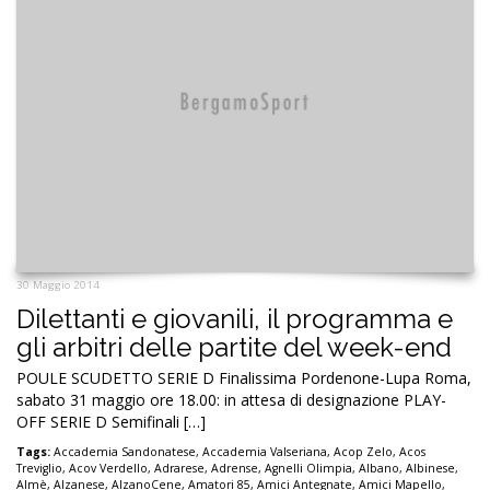
30 Maggio 2014
Dilettanti e giovanili, il programma e
gli arbitri delle partite del week-end
POULE SCUDETTO SERIE D Finalissima Pordenone-Lupa Roma,
sabato 31 maggio ore 18.00: in attesa di designazione PLAY-
OFF SERIE D Semifinali […]
Tags:
Accademia Sandonatese
,
Accademia Valseriana
,
Acop Zelo
,
Acos
Treviglio
,
Acov Verdello
,
Adrarese
,
Adrense
,
Agnelli Olimpia
,
Albano
,
Albinese
,
Almè
,
Alzanese
,
AlzanoCene
,
Amatori 85
,
Amici Antegnate
,
Amici Mapello
,