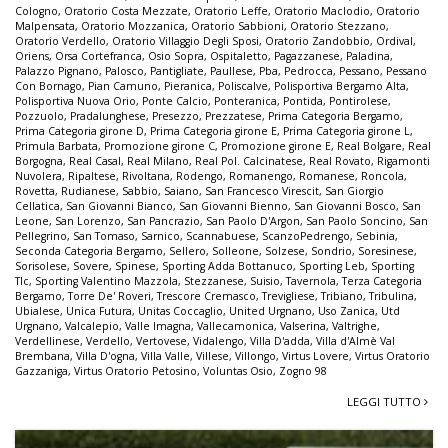
Cologno
,
Oratorio Costa Mezzate
,
Oratorio Leffe
,
Oratorio Maclodio
,
Oratorio
Malpensata
,
Oratorio Mozzanica
,
Oratorio Sabbioni
,
Oratorio Stezzano
,
Oratorio Verdello
,
Oratorio Villaggio Degli Sposi
,
Oratorio Zandobbio
,
Ordival
,
Oriens
,
Orsa Cortefranca
,
Osio Sopra
,
Ospitaletto
,
Pagazzanese
,
Paladina
,
Palazzo Pignano
,
Palosco
,
Pantigliate
,
Paullese
,
Pba
,
Pedrocca
,
Pessano
,
Pessano
Con Bornago
,
Pian Camuno
,
Pieranica
,
Poliscalve
,
Polisportiva Bergamo Alta
,
Polisportiva Nuova Orio
,
Ponte Calcio
,
Ponteranica
,
Pontida
,
Pontirolese
,
Pozzuolo
,
Pradalunghese
,
Presezzo
,
Prezzatese
,
Prima Categoria Bergamo
,
Prima Categoria girone D
,
Prima Categoria girone E
,
Prima Categoria girone L
,
Primula Barbata
,
Promozione girone C
,
Promozione girone E
,
Real Bolgare
,
Real
Borgogna
,
Real Casal
,
Real Milano
,
Real Pol. Calcinatese
,
Real Rovato
,
Rigamonti
Nuvolera
,
Ripaltese
,
Rivoltana
,
Rodengo
,
Romanengo
,
Romanese
,
Roncola
,
Rovetta
,
Rudianese
,
Sabbio
,
Saiano
,
San Francesco Virescit
,
San Giorgio
Cellatica
,
San Giovanni Bianco
,
San Giovanni Bienno
,
San Giovanni Bosco
,
San
Leone
,
San Lorenzo
,
San Pancrazio
,
San Paolo D'Argon
,
San Paolo Soncino
,
San
Pellegrino
,
San Tomaso
,
Sarnico
,
Scannabuese
,
ScanzoPedrengo
,
Sebinia
,
Seconda Categoria Bergamo
,
Sellero
,
Solleone
,
Solzese
,
Sondrio
,
Soresinese
,
Sorisolese
,
Sovere
,
Spinese
,
Sporting Adda Bottanuco
,
Sporting Leb
,
Sporting
Tlc
,
Sporting Valentino Mazzola
,
Stezzanese
,
Suisio
,
Tavernola
,
Terza Categoria
Bergamo
,
Torre De' Roveri
,
Trescore Cremasco
,
Trevigliese
,
Tribiano
,
Tribulina
,
Ubialese
,
Unica Futura
,
Unitas Coccaglio
,
United Urgnano
,
Uso Zanica
,
Utd
Urgnano
,
Valcalepio
,
Valle Imagna
,
Vallecamonica
,
Valserina
,
Valtrighe
,
Verdellinese
,
Verdello
,
Vertovese
,
Vidalengo
,
Villa D'adda
,
Villa d'Almè Val
Brembana
,
Villa D'ogna
,
Villa Valle
,
Villese
,
Villongo
,
Virtus Lovere
,
Virtus Oratorio
Gazzaniga
,
Virtus Oratorio Petosino
,
Voluntas Osio
,
Zogno 98
LEGGI TUTTO