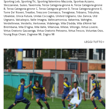
Sporting Leb
,
Sporting Tlc
,
Sporting Valentino Mazzola
,
Sportiva Azzano
,
Stezzanese
,
Suisio
,
Tavernola
,
Terza Categoria girone A
,
Terza Categoria girone
B
,
Terza Categoria girone C
,
Terza Categoria girone D
,
Terza Categoria girone E
,
Torre De' Roveri
,
Trealbe
,
Trescore Cremasco
,
Trevigliese
,
Tribiano
,
Tribulina
,
Ubialese
,
Unica Futura
,
Unitas Coccaglio
,
United Urgnano
,
Uso Zanica
,
Utd
Urgnano
,
Valcalepio
,
Valle Imagna
,
Vallecamonica
,
Valserina
,
Valtrighe
,
Verdellinese
,
Verdello
,
Vertovese
,
Vidalengo
,
Villa D'adda
,
Villa d'Almè Val
Brembana
,
Villa D'ogna
,
Villa Valle
,
Villanova
,
Villese
,
Villongo
,
Virtus Lovere
,
Virtus Oratorio Gazzaniga
,
Virtus Oratorio Petosino
,
Virtus Trezzo
,
Voluntas Osio
,
Young Boys Chiari
,
Zognese 98
,
Zogno 98
LEGGI TUTTO