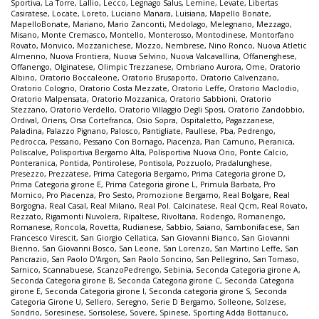
Sportiva
,
La Torre
,
Lallio
,
Lecco
,
Legnago Salus
,
Lemine
,
Levate
,
Libertas
Casiratese
,
Locate
,
Loreto
,
Luciano Manara
,
Luisiana
,
Mapello Bonate
,
MapelloBonate
,
Mariano
,
Mario Zanconti
,
Medolago
,
Melegnano
,
Mezzago
,
Misano
,
Monte Cremasco
,
Montello
,
Monterosso
,
Montodinese
,
Montorfano
Rovato
,
Monvico
,
Mozzanichese
,
Mozzo
,
Nembrese
,
Nino Ronco
,
Nuova Atletic
Almenno
,
Nuova Frontiera
,
Nuova Selvino
,
Nuova Valcavallina
,
Offanenghese
,
Offanengo
,
Olginatese
,
Olimpic Trezzanese
,
Ombriano Aurora
,
Ome
,
Oratorio
Albino
,
Oratorio Boccaleone
,
Oratorio Brusaporto
,
Oratorio Calvenzano
,
Oratorio Cologno
,
Oratorio Costa Mezzate
,
Oratorio Leffe
,
Oratorio Maclodio
,
Oratorio Malpensata
,
Oratorio Mozzanica
,
Oratorio Sabbioni
,
Oratorio
Stezzano
,
Oratorio Verdello
,
Oratorio Villaggio Degli Sposi
,
Oratorio Zandobbio
,
Ordival
,
Oriens
,
Orsa Cortefranca
,
Osio Sopra
,
Ospitaletto
,
Pagazzanese
,
Paladina
,
Palazzo Pignano
,
Palosco
,
Pantigliate
,
Paullese
,
Pba
,
Pedrengo
,
Pedrocca
,
Pessano
,
Pessano Con Bornago
,
Piacenza
,
Pian Camuno
,
Pieranica
,
Poliscalve
,
Polisportiva Bergamo Alta
,
Polisportiva Nuova Orio
,
Ponte Calcio
,
Ponteranica
,
Pontida
,
Pontirolese
,
Pontisola
,
Pozzuolo
,
Pradalunghese
,
Presezzo
,
Prezzatese
,
Prima Categoria Bergamo
,
Prima Categoria girone D
,
Prima Categoria girone E
,
Prima Categoria girone L
,
Primula Barbata
,
Pro
Mornico
,
Pro Piacenza
,
Pro Sesto
,
Promozione Bergamo
,
Real Bolgare
,
Real
Borgogna
,
Real Casal
,
Real Milano
,
Real Pol. Calcinatese
,
Real Qcm
,
Real Rovato
,
Rezzato
,
Rigamonti Nuvolera
,
Ripaltese
,
Rivoltana
,
Rodengo
,
Romanengo
,
Romanese
,
Roncola
,
Rovetta
,
Rudianese
,
Sabbio
,
Saiano
,
Sambonifacese
,
San
Francesco Virescit
,
San Giorgio Cellatica
,
San Giovanni Bianco
,
San Giovanni
Bienno
,
San Giovanni Bosco
,
San Leone
,
San Lorenzo
,
San Martino Leffe
,
San
Pancrazio
,
San Paolo D'Argon
,
San Paolo Soncino
,
San Pellegrino
,
San Tomaso
,
Sarnico
,
Scannabuese
,
ScanzoPedrengo
,
Sebinia
,
Seconda Categoria girone A
,
Seconda Categoria girone B
,
Seconda Categoria girone C
,
Seconda Categoria
girone E
,
Seconda Categoria girone I
,
Seconda categoria girone S
,
Seconda
Categoria Girone U
,
Sellero
,
Seregno
,
Serie D Bergamo
,
Solleone
,
Solzese
,
Sondrio
,
Soresinese
,
Sorisolese
,
Sovere
,
Spinese
,
Sporting Adda Bottanuco
,