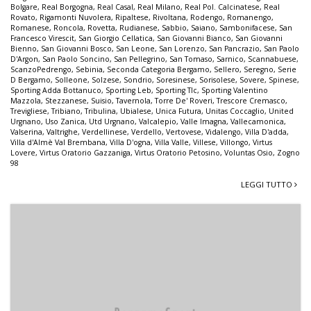
Bolgare
,
Real Borgogna
,
Real Casal
,
Real Milano
,
Real Pol. Calcinatese
,
Real
Rovato
,
Rigamonti Nuvolera
,
Ripaltese
,
Rivoltana
,
Rodengo
,
Romanengo
,
Romanese
,
Roncola
,
Rovetta
,
Rudianese
,
Sabbio
,
Saiano
,
Sambonifacese
,
San
Francesco Virescit
,
San Giorgio Cellatica
,
San Giovanni Bianco
,
San Giovanni
Bienno
,
San Giovanni Bosco
,
San Leone
,
San Lorenzo
,
San Pancrazio
,
San Paolo
D'Argon
,
San Paolo Soncino
,
San Pellegrino
,
San Tomaso
,
Sarnico
,
Scannabuese
,
ScanzoPedrengo
,
Sebinia
,
Seconda Categoria Bergamo
,
Sellero
,
Seregno
,
Serie
D Bergamo
,
Solleone
,
Solzese
,
Sondrio
,
Soresinese
,
Sorisolese
,
Sovere
,
Spinese
,
Sporting Adda Bottanuco
,
Sporting Leb
,
Sporting Tlc
,
Sporting Valentino
Mazzola
,
Stezzanese
,
Suisio
,
Tavernola
,
Torre De' Roveri
,
Trescore Cremasco
,
Trevigliese
,
Tribiano
,
Tribulina
,
Ubialese
,
Unica Futura
,
Unitas Coccaglio
,
United
Urgnano
,
Uso Zanica
,
Utd Urgnano
,
Valcalepio
,
Valle Imagna
,
Vallecamonica
,
Valserina
,
Valtrighe
,
Verdellinese
,
Verdello
,
Vertovese
,
Vidalengo
,
Villa D'adda
,
Villa d'Almè Val Brembana
,
Villa D'ogna
,
Villa Valle
,
Villese
,
Villongo
,
Virtus
Lovere
,
Virtus Oratorio Gazzaniga
,
Virtus Oratorio Petosino
,
Voluntas Osio
,
Zogno
98
LEGGI TUTTO