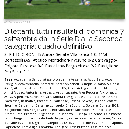
07 Settembre 2014
Dilettanti, tutti i risultati di domenica 7
settembre dalla Serie D alla Seconda
categoria: quadro definitivo
SERIE D, GIRONE B Aurora Seriate-Villafranca 1-0: 11’pt
Bertazzoli (AS) Atletico Montichiari-Inveruno 0-2 Caravaggio-
Folgore Caratese 0-0 Castellana-Pergolettese 2-2 Castiglione-
Pro Sesto […]
Tags:
Accademia Sandonatese
,
Accademia Valseriana
,
Acop Zelo
,
Acos
Treviglio
,
Acov Verdello
,
Adrarese
,
Adrense
,
Agnelli Olimpia
,
Albano
,
Albinese
,
Almè
,
Alzanese
,
AlzanoCene
,
Amatori 85
,
Amici Antegnate
,
Amici Mapello
,
Amici Mozzo
,
Antoniana
,
Ardesio
,
Ardor Lazzate
,
Ares Redona
,
Arx
,
Arzago
,
Asola
,
Asperiam
,
Aurora Seriate
,
Aurora Travagliato
,
Aurora Trescore
,
Azzano
,
Badalasco
,
Bagnatica
,
Baradello
,
Barianese
,
Base 96 Seveso
,
Basiano Masate
Sporting
,
Berbenno
,
Bergamp Longuelo
,
Bm Sporting
,
Boltiere
,
Bonate 1951
,
Borgolombardo
,
Borgomanero
,
Bornato
,
Brembate Sopra
,
Brembatese
,
Brembillese
,
Brembo
,
Brignanese
,
Brusaporto
,
Busnago
,
Calcense
,
Calcinatese
,
calcio Bergamo
,
calcio dilettanti Bergamo
,
calcio provinciale Bergamo
,
Calcio
Rudianese
,
Calcio Urgnano
,
Calepio
,
Calusco
,
Cappuccinese
,
Capriate
,
Caprino
,
Capriolese
,
Caravaggio
,
Carobbio
,
Carugate
,
Casalbuttano
,
Casalmaiocco
,