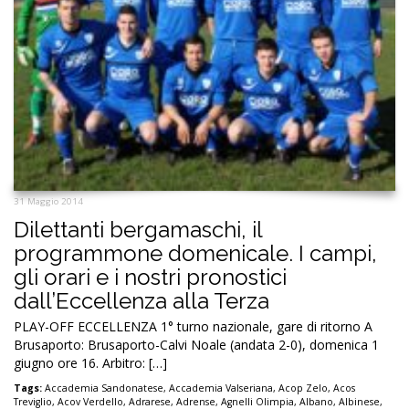
31 Maggio 2014
Dilettanti bergamaschi, il
programmone domenicale. I campi,
gli orari e i nostri pronostici
dall’Eccellenza alla Terza
PLAY-OFF ECCELLENZA 1° turno nazionale, gare di ritorno A
Brusaporto: Brusaporto-Calvi Noale (andata 2-0), domenica 1
giugno ore 16. Arbitro: […]
Tags:
Accademia Sandonatese
,
Accademia Valseriana
,
Acop Zelo
,
Acos
Treviglio
,
Acov Verdello
,
Adrarese
,
Adrense
,
Agnelli Olimpia
,
Albano
,
Albinese
,