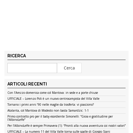
RICERCA
ARTICOLI RECENTI
Con l’Arezzo domenica come col Mantova: in sede e a porte chiuse
UFFICIALE – Lorenzo Poli è un nuovo centrocampista del Villa Valle
Tornano i primi anni ’90 nelle maglie da trasferta: vi piacciono?
Atalanta, col Mantova di Modesto non basta Samardzic: 1-1
Primo contratto pro per il baby esordiente Simonelli: “Gioia e gratitudine per
l’AlbinoLeffe”
Per l’AlbinoLeffe è sempre Primavera (1): “Pronti alla nuova avventura coi nostri valori”
UFFICIALE – La numero 11 del Villa Valle torna sulle spalle di Giorgio Siani