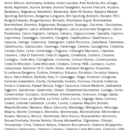
Amici Mozzo
,
Antoniana
,
Ardesio
,
Ardor Lazzate
,
Ares Redona
,
Arx
,
Arzago
,
Asola
,
Asperiam
,
Aurora Seriate
,
Aurora Travagliato
,
Aurora Trescore
,
Azzano
,
Badalasco
,
Bagnatica
,
Baradello
,
Barianese
,
Base 96 Seveso
,
Basiano Masate
Sporting
,
Berbenno
,
Bergamp Longuelo
,
Bm Sporting
,
Boltiere
,
Bonate 1951
,
Borgolombardo
,
Borgomanero
,
Bornato
,
Brembate Sopra
,
Brembatese
,
Brembillese
,
Brembo
,
Brignanese
,
Brusaporto
,
Busnago
,
Calcense
,
Calcinatese
,
calcio Bergamo
,
calcio dilettanti Bergamo
,
calcio provinciale Bergamo
,
Calcio
Rudianese
,
Calcio Urgnano
,
Calepio
,
Calusco
,
Cappuccinese
,
Capriate
,
Caprino
,
Capriolese
,
Caravaggio
,
Carobbio
,
Carugate
,
Casalbuttano
,
Casalmaiocco
,
Casazza
,
Casnigo
,
Cassinone
,
Castegnato
,
Castel Rozzone
,
Castellana
,
Castellese
,
Castelnuovo
,
Castrezzato
,
Cavenago
,
Cavernago
,
Cavlera
,
Cazzaghese
,
Celadina
,
Cenate Sotto
,
Cene
,
Centrolago
,
Chignolo
,
Ciliverghe Mazzano
,
Cisanese
,
Ciserano
,
Città Di Dalmine
,
Città Di Segrate
,
Cividatese
,
Cividino
,
Clusone
,
Codogno
,
Colle Alto
,
Colnaghese
,
Comonte
,
Comun Nuovo
,
Cortenuovese
,
Costa Di Mezzate
,
Costa Mezzate
,
Credaro
,
Crema 1908
,
Curnasco
,
Curno
Caluschese
,
Dalmine 2012
,
Darfo
,
Desio
,
dilettanti Bergamo
,
Doverese
,
Eccellenza Bergamo
,
Endine
,
Entratico
,
Erbusco
,
Excelsior
,
Excelsior Vaiano
,
Falco
,
Falco Albino
,
Fanfulla
,
Fara
,
Fc Caravaggio
,
Filago
,
Fiorente Colognola
,
Fiorente Grassobbio
,
Fiorita
,
Fontanella
,
Foresto
,
Fornovo
,
Forza & Costanza
,
Forza e Costanza
,
Frassati Ranica
,
Fulgor Canonica
,
Futura Madone
,
Galbiatese
Oggiono
,
Gandinese
,
Gavarnese
,
Ghiaie
,
GhisalbeseCalcinatese
,
Gorlago
,
Gorle
,
Governolese
,
Gozzano
,
Grumellese
,
Interseriatese
,
Inveruno
,
Inzago
,
Issese
,
Juventina Covo
,
La Sportiva
,
La Torre
,
Lallio
,
Lecco
,
Legnago Salus
,
Lemine
,
Levate
,
Libertas Casiratese
,
Locate
,
Loreto
,
Luisiana
,
Mapello Bonate
,
MapelloBonate
,
Mariano
,
Mario Zanconti
,
Medolago
,
Melegnano
,
Mezzago
,
Misano
,
Monte Cremasco
,
Montello
,
Monterosso
,
Montodinese
,
Montorfano
Rovato
,
Monvico
,
Mozzo
,
Nembrese
,
Nino Ronco
,
Nuova Atletic Almenno
,
Nuova Frontiera
,
Nuova Selvino
,
Nuova Valcavallina
,
Olginatese
,
Olimpic
Trezzanese
,
Ome
,
Oratorio Albino
,
Oratorio Boccaleone
,
Oratorio Brusaporto
,
Oratorio Calvenzano
,
Oratorio Cologno
,
Oratorio Costa Mezzate
,
Oratorio Leffe
,