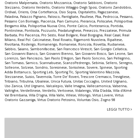
Oratorio Malpensata
,
Oratorio Mozzanica
,
Oratorio Sabbioni
,
Oratorio
Stezzano
,
Oratorio Verdello
,
Oratorio Villaggio Degli Sposi
,
Oratorio Zandobbio
,
Ordival
,
Oriens
,
Orsa Cortefranca
,
Osio Sopra
,
Ospitaletto
,
Pagazzanese
,
Paladina
,
Palazzo Pignano
,
Palosco
,
Pantigliate
,
Paullese
,
Pba
,
Pedrocca
,
Pessano
,
Pessano Con Bornago
,
Piacenza
,
Pian Camuno
,
Pieranica
,
Poliscalve
,
Polisportiva
Bergamo Alta
,
Polisportiva Nuova Orio
,
Ponte Calcio
,
Ponteranica
,
Pontida
,
Pontirolese
,
Pontisola
,
Pozzuolo
,
Pradalunghese
,
Presezzo
,
Prezzatese
,
Primula
Barbata
,
Pro Piacenza
,
Pro Sesto
,
Real Bolgare
,
Real Borgogna
,
Real Casal
,
Real
Milano
,
Real Pol. Calcinatese
,
Real Rovato
,
Rigamonti Nuvolera
,
Ripaltese
,
Rivoltana
,
Rodengo
,
Romanengo
,
Romanese
,
Roncola
,
Rovetta
,
Rudianese
,
Sabbio
,
Saiano
,
Sambonifacese
,
San Francesco Virescit
,
San Giorgio Cellatica
,
San Giovanni Bianco
,
San Giovanni Bienno
,
San Giovanni Bosco
,
San Leone
,
San
Lorenzo
,
San Pancrazio
,
San Paolo D'Argon
,
San Paolo Soncino
,
San Pellegrino
,
San Tomaso
,
Sarnico
,
Scannabuese
,
ScanzoPedrengo
,
Sebinia
,
Sellero
,
Seregno
,
Solleone
,
Solzese
,
Sondrio
,
Soresinese
,
Sorisolese
,
Sovere
,
Spinese
,
Sporting
Adda Bottanuco
,
Sporting Leb
,
Sporting Tlc
,
Sporting Valentino Mazzola
,
Stezzanese
,
Suisio
,
Tavernola
,
Torre De' Roveri
,
Trescore Cremasco
,
Trevigliese
,
Tribiano
,
Tribulina
,
Ubialese
,
Unica Futura
,
Unitas Coccaglio
,
United Urgnano
,
Uso Zanica
,
Utd Urgnano
,
Valcalepio
,
Valle Imagna
,
Vallecamonica
,
Valserina
,
Valtrighe
,
Verdellinese
,
Verdello
,
Vertovese
,
Vidalengo
,
Villa D'adda
,
Villa d'Almè
Val Brembana
,
Villa D'ogna
,
Villa Valle
,
Villese
,
Villongo
,
Virtus Lovere
,
Virtus
Oratorio Gazzaniga
,
Virtus Oratorio Petosino
,
Voluntas Osio
,
Zogno 98
LEGGI TUTTO