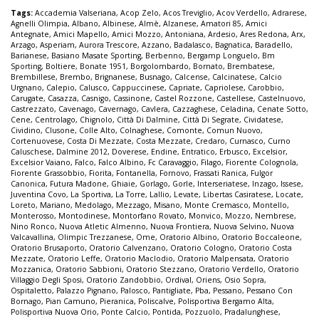
Tags:
Accademia Valseriana
,
Acop Zelo
,
Acos Treviglio
,
Acov Verdello
,
Adrarese
,
Agnelli Olimpia
,
Albano
,
Albinese
,
Almè
,
Alzanese
,
Amatori 85
,
Amici
Antegnate
,
Amici Mapello
,
Amici Mozzo
,
Antoniana
,
Ardesio
,
Ares Redona
,
Arx
,
Arzago
,
Asperiam
,
Aurora Trescore
,
Azzano
,
Badalasco
,
Bagnatica
,
Baradello
,
Barianese
,
Basiano Masate Sporting
,
Berbenno
,
Bergamp Longuelo
,
Bm
Sporting
,
Boltiere
,
Bonate 1951
,
Borgolombardo
,
Bornato
,
Brembatese
,
Brembillese
,
Brembo
,
Brignanese
,
Busnago
,
Calcense
,
Calcinatese
,
Calcio
Urgnano
,
Calepio
,
Calusco
,
Cappuccinese
,
Capriate
,
Capriolese
,
Carobbio
,
Carugate
,
Casazza
,
Casnigo
,
Cassinone
,
Castel Rozzone
,
Castellese
,
Castelnuovo
,
Castrezzato
,
Cavenago
,
Cavernago
,
Cavlera
,
Cazzaghese
,
Celadina
,
Cenate Sotto
,
Cene
,
Centrolago
,
Chignolo
,
Città Di Dalmine
,
Città Di Segrate
,
Cividatese
,
Cividino
,
Clusone
,
Colle Alto
,
Colnaghese
,
Comonte
,
Comun Nuovo
,
Cortenuovese
,
Costa Di Mezzate
,
Costa Mezzate
,
Credaro
,
Curnasco
,
Curno
Caluschese
,
Dalmine 2012
,
Doverese
,
Endine
,
Entratico
,
Erbusco
,
Excelsior
,
Excelsior Vaiano
,
Falco
,
Falco Albino
,
Fc Caravaggio
,
Filago
,
Fiorente Colognola
,
Fiorente Grassobbio
,
Fiorita
,
Fontanella
,
Fornovo
,
Frassati Ranica
,
Fulgor
Canonica
,
Futura Madone
,
Ghiaie
,
Gorlago
,
Gorle
,
Interseriatese
,
Inzago
,
Issese
,
Juventina Covo
,
La Sportiva
,
La Torre
,
Lallio
,
Levate
,
Libertas Casiratese
,
Locate
,
Loreto
,
Mariano
,
Medolago
,
Mezzago
,
Misano
,
Monte Cremasco
,
Montello
,
Monterosso
,
Montodinese
,
Montorfano Rovato
,
Monvico
,
Mozzo
,
Nembrese
,
Nino Ronco
,
Nuova Atletic Almenno
,
Nuova Frontiera
,
Nuova Selvino
,
Nuova
Valcavallina
,
Olimpic Trezzanese
,
Ome
,
Oratorio Albino
,
Oratorio Boccaleone
,
Oratorio Brusaporto
,
Oratorio Calvenzano
,
Oratorio Cologno
,
Oratorio Costa
Mezzate
,
Oratorio Leffe
,
Oratorio Maclodio
,
Oratorio Malpensata
,
Oratorio
Mozzanica
,
Oratorio Sabbioni
,
Oratorio Stezzano
,
Oratorio Verdello
,
Oratorio
Villaggio Degli Sposi
,
Oratorio Zandobbio
,
Ordival
,
Oriens
,
Osio Sopra
,
Ospitaletto
,
Palazzo Pignano
,
Palosco
,
Pantigliate
,
Pba
,
Pessano
,
Pessano Con
Bornago
,
Pian Camuno
,
Pieranica
,
Poliscalve
,
Polisportiva Bergamo Alta
,
Polisportiva Nuova Orio
,
Ponte Calcio
,
Pontida
,
Pozzuolo
,
Pradalunghese
,