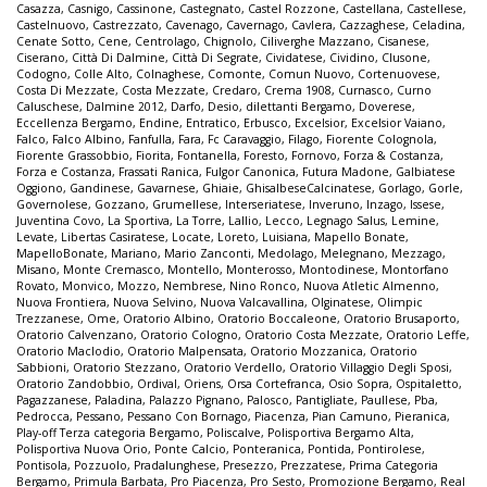
Casazza
,
Casnigo
,
Cassinone
,
Castegnato
,
Castel Rozzone
,
Castellana
,
Castellese
,
Castelnuovo
,
Castrezzato
,
Cavenago
,
Cavernago
,
Cavlera
,
Cazzaghese
,
Celadina
,
Cenate Sotto
,
Cene
,
Centrolago
,
Chignolo
,
Ciliverghe Mazzano
,
Cisanese
,
Ciserano
,
Città Di Dalmine
,
Città Di Segrate
,
Cividatese
,
Cividino
,
Clusone
,
Codogno
,
Colle Alto
,
Colnaghese
,
Comonte
,
Comun Nuovo
,
Cortenuovese
,
Costa Di Mezzate
,
Costa Mezzate
,
Credaro
,
Crema 1908
,
Curnasco
,
Curno
Caluschese
,
Dalmine 2012
,
Darfo
,
Desio
,
dilettanti Bergamo
,
Doverese
,
Eccellenza Bergamo
,
Endine
,
Entratico
,
Erbusco
,
Excelsior
,
Excelsior Vaiano
,
Falco
,
Falco Albino
,
Fanfulla
,
Fara
,
Fc Caravaggio
,
Filago
,
Fiorente Colognola
,
Fiorente Grassobbio
,
Fiorita
,
Fontanella
,
Foresto
,
Fornovo
,
Forza & Costanza
,
Forza e Costanza
,
Frassati Ranica
,
Fulgor Canonica
,
Futura Madone
,
Galbiatese
Oggiono
,
Gandinese
,
Gavarnese
,
Ghiaie
,
GhisalbeseCalcinatese
,
Gorlago
,
Gorle
,
Governolese
,
Gozzano
,
Grumellese
,
Interseriatese
,
Inveruno
,
Inzago
,
Issese
,
Juventina Covo
,
La Sportiva
,
La Torre
,
Lallio
,
Lecco
,
Legnago Salus
,
Lemine
,
Levate
,
Libertas Casiratese
,
Locate
,
Loreto
,
Luisiana
,
Mapello Bonate
,
MapelloBonate
,
Mariano
,
Mario Zanconti
,
Medolago
,
Melegnano
,
Mezzago
,
Misano
,
Monte Cremasco
,
Montello
,
Monterosso
,
Montodinese
,
Montorfano
Rovato
,
Monvico
,
Mozzo
,
Nembrese
,
Nino Ronco
,
Nuova Atletic Almenno
,
Nuova Frontiera
,
Nuova Selvino
,
Nuova Valcavallina
,
Olginatese
,
Olimpic
Trezzanese
,
Ome
,
Oratorio Albino
,
Oratorio Boccaleone
,
Oratorio Brusaporto
,
Oratorio Calvenzano
,
Oratorio Cologno
,
Oratorio Costa Mezzate
,
Oratorio Leffe
,
Oratorio Maclodio
,
Oratorio Malpensata
,
Oratorio Mozzanica
,
Oratorio
Sabbioni
,
Oratorio Stezzano
,
Oratorio Verdello
,
Oratorio Villaggio Degli Sposi
,
Oratorio Zandobbio
,
Ordival
,
Oriens
,
Orsa Cortefranca
,
Osio Sopra
,
Ospitaletto
,
Pagazzanese
,
Paladina
,
Palazzo Pignano
,
Palosco
,
Pantigliate
,
Paullese
,
Pba
,
Pedrocca
,
Pessano
,
Pessano Con Bornago
,
Piacenza
,
Pian Camuno
,
Pieranica
,
Play-off Terza categoria Bergamo
,
Poliscalve
,
Polisportiva Bergamo Alta
,
Polisportiva Nuova Orio
,
Ponte Calcio
,
Ponteranica
,
Pontida
,
Pontirolese
,
Pontisola
,
Pozzuolo
,
Pradalunghese
,
Presezzo
,
Prezzatese
,
Prima Categoria
Bergamo
,
Primula Barbata
,
Pro Piacenza
,
Pro Sesto
,
Promozione Bergamo
,
Real