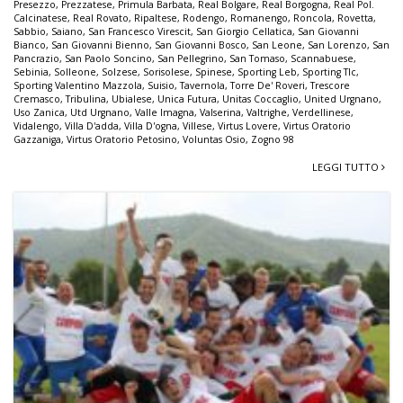
Presezzo
,
Prezzatese
,
Primula Barbata
,
Real Bolgare
,
Real Borgogna
,
Real Pol.
Calcinatese
,
Real Rovato
,
Ripaltese
,
Rodengo
,
Romanengo
,
Roncola
,
Rovetta
,
Sabbio
,
Saiano
,
San Francesco Virescit
,
San Giorgio Cellatica
,
San Giovanni
Bianco
,
San Giovanni Bienno
,
San Giovanni Bosco
,
San Leone
,
San Lorenzo
,
San
Pancrazio
,
San Paolo Soncino
,
San Pellegrino
,
San Tomaso
,
Scannabuese
,
Sebinia
,
Solleone
,
Solzese
,
Sorisolese
,
Spinese
,
Sporting Leb
,
Sporting Tlc
,
Sporting Valentino Mazzola
,
Suisio
,
Tavernola
,
Torre De' Roveri
,
Trescore
Cremasco
,
Tribulina
,
Ubialese
,
Unica Futura
,
Unitas Coccaglio
,
United Urgnano
,
Uso Zanica
,
Utd Urgnano
,
Valle Imagna
,
Valserina
,
Valtrighe
,
Verdellinese
,
Vidalengo
,
Villa D'adda
,
Villa D'ogna
,
Villese
,
Virtus Lovere
,
Virtus Oratorio
Gazzaniga
,
Virtus Oratorio Petosino
,
Voluntas Osio
,
Zogno 98
LEGGI TUTTO