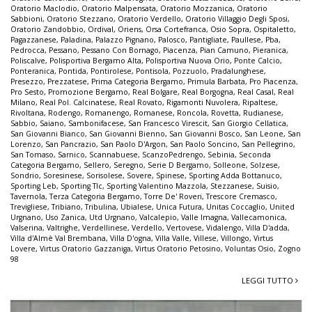
Oratorio Maclodio
,
Oratorio Malpensata
,
Oratorio Mozzanica
,
Oratorio
Sabbioni
,
Oratorio Stezzano
,
Oratorio Verdello
,
Oratorio Villaggio Degli Sposi
,
Oratorio Zandobbio
,
Ordival
,
Oriens
,
Orsa Cortefranca
,
Osio Sopra
,
Ospitaletto
,
Pagazzanese
,
Paladina
,
Palazzo Pignano
,
Palosco
,
Pantigliate
,
Paullese
,
Pba
,
Pedrocca
,
Pessano
,
Pessano Con Bornago
,
Piacenza
,
Pian Camuno
,
Pieranica
,
Poliscalve
,
Polisportiva Bergamo Alta
,
Polisportiva Nuova Orio
,
Ponte Calcio
,
Ponteranica
,
Pontida
,
Pontirolese
,
Pontisola
,
Pozzuolo
,
Pradalunghese
,
Presezzo
,
Prezzatese
,
Prima Categoria Bergamo
,
Primula Barbata
,
Pro Piacenza
,
Pro Sesto
,
Promozione Bergamo
,
Real Bolgare
,
Real Borgogna
,
Real Casal
,
Real
Milano
,
Real Pol. Calcinatese
,
Real Rovato
,
Rigamonti Nuvolera
,
Ripaltese
,
Rivoltana
,
Rodengo
,
Romanengo
,
Romanese
,
Roncola
,
Rovetta
,
Rudianese
,
Sabbio
,
Saiano
,
Sambonifacese
,
San Francesco Virescit
,
San Giorgio Cellatica
,
San Giovanni Bianco
,
San Giovanni Bienno
,
San Giovanni Bosco
,
San Leone
,
San
Lorenzo
,
San Pancrazio
,
San Paolo D'Argon
,
San Paolo Soncino
,
San Pellegrino
,
San Tomaso
,
Sarnico
,
Scannabuese
,
ScanzoPedrengo
,
Sebinia
,
Seconda
Categoria Bergamo
,
Sellero
,
Seregno
,
Serie D Bergamo
,
Solleone
,
Solzese
,
Sondrio
,
Soresinese
,
Sorisolese
,
Sovere
,
Spinese
,
Sporting Adda Bottanuco
,
Sporting Leb
,
Sporting Tlc
,
Sporting Valentino Mazzola
,
Stezzanese
,
Suisio
,
Tavernola
,
Terza Categoria Bergamo
,
Torre De' Roveri
,
Trescore Cremasco
,
Trevigliese
,
Tribiano
,
Tribulina
,
Ubialese
,
Unica Futura
,
Unitas Coccaglio
,
United
Urgnano
,
Uso Zanica
,
Utd Urgnano
,
Valcalepio
,
Valle Imagna
,
Vallecamonica
,
Valserina
,
Valtrighe
,
Verdellinese
,
Verdello
,
Vertovese
,
Vidalengo
,
Villa D'adda
,
Villa d'Almè Val Brembana
,
Villa D'ogna
,
Villa Valle
,
Villese
,
Villongo
,
Virtus
Lovere
,
Virtus Oratorio Gazzaniga
,
Virtus Oratorio Petosino
,
Voluntas Osio
,
Zogno
98
LEGGI TUTTO