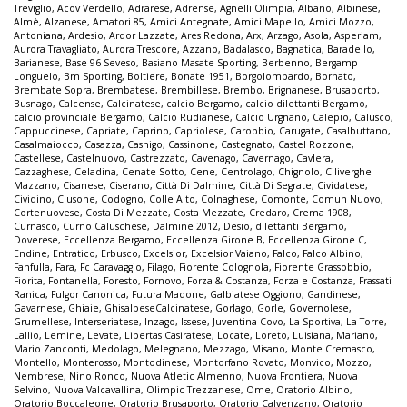
Treviglio
,
Acov Verdello
,
Adrarese
,
Adrense
,
Agnelli Olimpia
,
Albano
,
Albinese
,
Almè
,
Alzanese
,
Amatori 85
,
Amici Antegnate
,
Amici Mapello
,
Amici Mozzo
,
Antoniana
,
Ardesio
,
Ardor Lazzate
,
Ares Redona
,
Arx
,
Arzago
,
Asola
,
Asperiam
,
Aurora Travagliato
,
Aurora Trescore
,
Azzano
,
Badalasco
,
Bagnatica
,
Baradello
,
Barianese
,
Base 96 Seveso
,
Basiano Masate Sporting
,
Berbenno
,
Bergamp
Longuelo
,
Bm Sporting
,
Boltiere
,
Bonate 1951
,
Borgolombardo
,
Bornato
,
Brembate Sopra
,
Brembatese
,
Brembillese
,
Brembo
,
Brignanese
,
Brusaporto
,
Busnago
,
Calcense
,
Calcinatese
,
calcio Bergamo
,
calcio dilettanti Bergamo
,
calcio provinciale Bergamo
,
Calcio Rudianese
,
Calcio Urgnano
,
Calepio
,
Calusco
,
Cappuccinese
,
Capriate
,
Caprino
,
Capriolese
,
Carobbio
,
Carugate
,
Casalbuttano
,
Casalmaiocco
,
Casazza
,
Casnigo
,
Cassinone
,
Castegnato
,
Castel Rozzone
,
Castellese
,
Castelnuovo
,
Castrezzato
,
Cavenago
,
Cavernago
,
Cavlera
,
Cazzaghese
,
Celadina
,
Cenate Sotto
,
Cene
,
Centrolago
,
Chignolo
,
Ciliverghe
Mazzano
,
Cisanese
,
Ciserano
,
Città Di Dalmine
,
Città Di Segrate
,
Cividatese
,
Cividino
,
Clusone
,
Codogno
,
Colle Alto
,
Colnaghese
,
Comonte
,
Comun Nuovo
,
Cortenuovese
,
Costa Di Mezzate
,
Costa Mezzate
,
Credaro
,
Crema 1908
,
Curnasco
,
Curno Caluschese
,
Dalmine 2012
,
Desio
,
dilettanti Bergamo
,
Doverese
,
Eccellenza Bergamo
,
Eccellenza Girone B
,
Eccellenza Girone C
,
Endine
,
Entratico
,
Erbusco
,
Excelsior
,
Excelsior Vaiano
,
Falco
,
Falco Albino
,
Fanfulla
,
Fara
,
Fc Caravaggio
,
Filago
,
Fiorente Colognola
,
Fiorente Grassobbio
,
Fiorita
,
Fontanella
,
Foresto
,
Fornovo
,
Forza & Costanza
,
Forza e Costanza
,
Frassati
Ranica
,
Fulgor Canonica
,
Futura Madone
,
Galbiatese Oggiono
,
Gandinese
,
Gavarnese
,
Ghiaie
,
GhisalbeseCalcinatese
,
Gorlago
,
Gorle
,
Governolese
,
Grumellese
,
Interseriatese
,
Inzago
,
Issese
,
Juventina Covo
,
La Sportiva
,
La Torre
,
Lallio
,
Lemine
,
Levate
,
Libertas Casiratese
,
Locate
,
Loreto
,
Luisiana
,
Mariano
,
Mario Zanconti
,
Medolago
,
Melegnano
,
Mezzago
,
Misano
,
Monte Cremasco
,
Montello
,
Monterosso
,
Montodinese
,
Montorfano Rovato
,
Monvico
,
Mozzo
,
Nembrese
,
Nino Ronco
,
Nuova Atletic Almenno
,
Nuova Frontiera
,
Nuova
Selvino
,
Nuova Valcavallina
,
Olimpic Trezzanese
,
Ome
,
Oratorio Albino
,
Oratorio Boccaleone
,
Oratorio Brusaporto
,
Oratorio Calvenzano
,
Oratorio